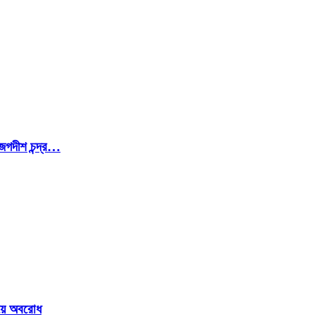
জগদীশ চন্দ্র…
ওয়ে অবরোধ