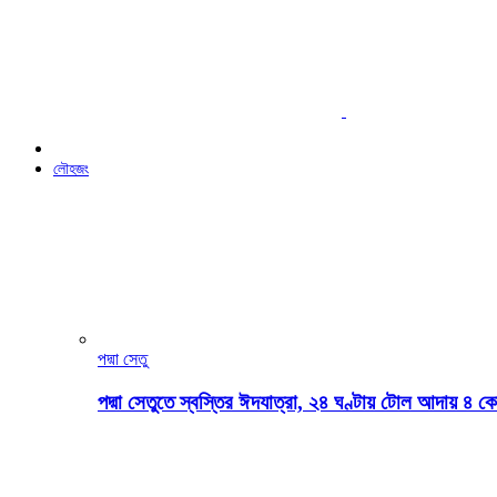
লৌহজং
পদ্মা সেতু
পদ্মা সেতুতে স্বস্তির ঈদযাত্রা, ২৪ ঘণ্টায় টোল আদায় ৪