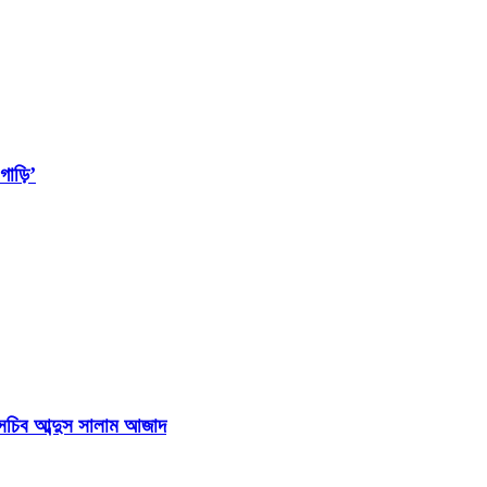
াড়ি’
হাসচিব আব্দুস সালাম আজাদ