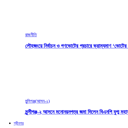
রাজনীতি
লৌহজংয়ে নির্বাচন ও গণভোটের প্রচারে ভ্রাম্যমাণ ‘ভোটের গ
মুন্সিগঞ্জ(আসন-২)
মুন্সীগঞ্জ-২ আসনে মনোনয়নপত্র জমা দিলেন বিএনপি যুগ্ম ম
শ্রীনগর