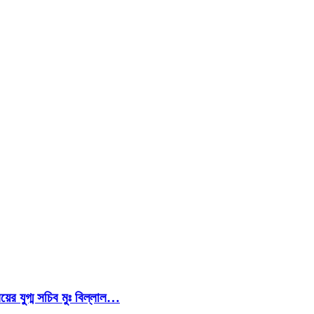
য়ের যুগ্ম সচিব মুঃ বিল্লাল…