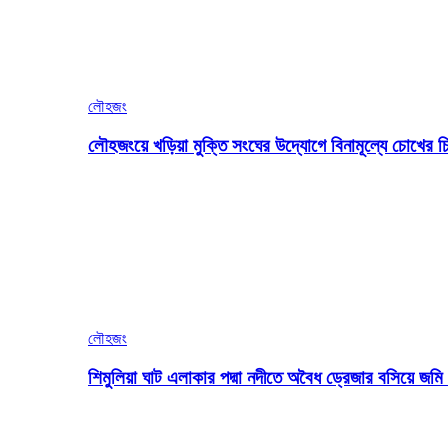
লৌহজং
লৌহজংয়ে খড়িয়া মুক্তি সংঘের উদ্যোগে বিনামূল্যে চোখের চ
লৌহজং
শিমুলিয়া ঘাট এলাকার পদ্মা নদীতে অবৈধ ড্রেজার বসিয়ে জ