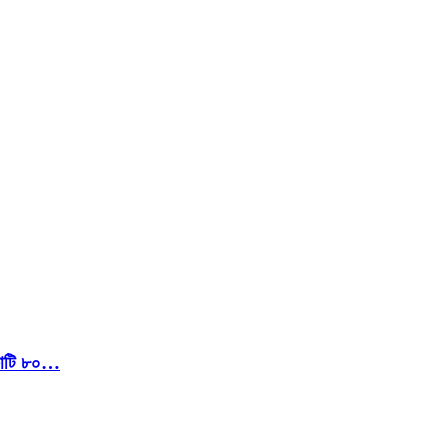
 কোটি ৮০…