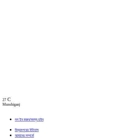
C
27
Munshiganj
লগ ইন করুন/সদস্য হউন
বিক্রমপুরের ইতিহাস
আমাদের সম্পর্কে