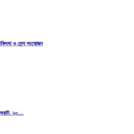
িকিৎসা ও লেন্স সংযোজন
মি ভরাট, ২০…