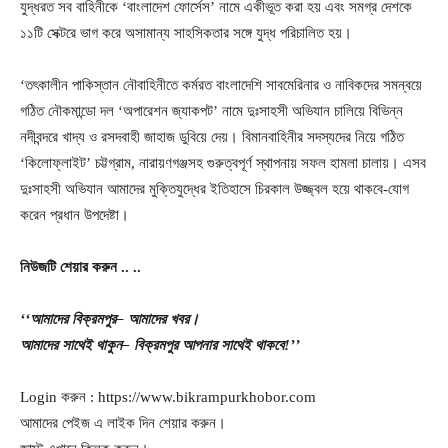
যুদ্ধরত সব বাহিনীকে ‘বাংলাদেশ ফোর্সেস’ নামে একীভূত করা হয় এবং সমগ্র দেশকে
১১টি সেক্টরে ভাগ করে অসামান্য সাহসিকতার সঙ্গে যুদ্ধ পরিচালিত হয়।
‘তৎকালীন পাকিস্তান নৌবাহিনীতে কর্মরত বাংলাদেশি সাবমেরিনার ও নাবিকদের সমন্বয়ে
গঠিত নৌকমান্ডো দল ‘অপারেশন জ্যাকপট’ নামে দুঃসাহসী অভিযান চালিয়ে বিভিন্ন
নদীবন্দরে খাদ্য ও রসদবাহী জাহাজ ডুবিয়ে দেয়। বিমানবাহিনীর সদস্যদের নিয়ে গঠিত
‘কিলোফ্লাইট’ চট্টগ্রাম, নারায়ণগঞ্জসহ গুরুত্বপূর্ণ স্থাপনায় সফল হামলা চালায়। এসব
দুঃসাহসী অভিযান আমাদের মুক্তিযুদ্ধের ইতিহাসে চিরকাল উজ্জ্বল হয়ে থাকবে-যোগ
করেন প্রধান উপদেষ্টা।
নিউজটি
শেয়ার
করুন
..
..
‘‘আমাদের
বিক্রমপুর
– আমাদের
খবর।
আমাদের
সাথেই
থাকুন
– বিক্রমপুর
আপনার
সাথেই
থাকবে
!’’
Login করুন : https://www.bikrampurkhobor.com
আমাদের পেইজ এ লাইক দিন শেয়ার করুন।