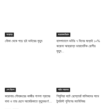
অন্যান্য
করোনাভাইরাস
নৌকা থেকে পড়ে দুই ভাইয়ের মৃত্যু
হাসপাতালে ভর্তির ৭ দিনের মধ্যেই ১০%
করোনা আক্রান্ত ডায়াবেটিক রোগীর
মৃত্যু...
দেশ-বিদেশ
আইন আদালত
করোনায় লৌহজংয়ের কাজীর পাগলা গ্রামের
শিমুলিয়া ঘাটে রেস্তোরাঁ মালিকদের সাথে
বাবা ও তার ছেলে আমেরিকাতে মৃত্যুবরণ!...
ট্যুরিস্ট পুলিশের মতবিনিময়