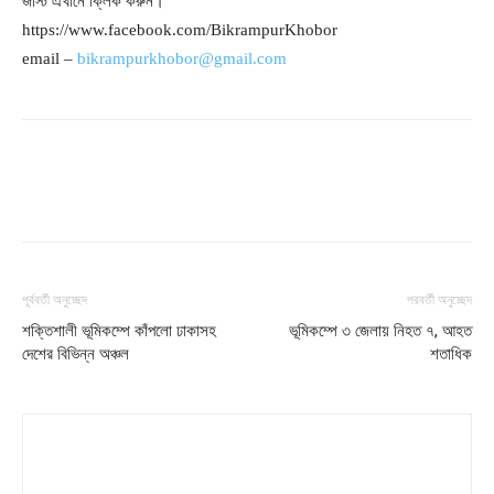
জাস্ট এখানে ক্লিক করুন।
https://www.facebook.com/BikrampurKhobor
email –
bikrampurkhobor@gmail.com
পূর্ববর্তী অনুচ্ছেদ
পরবর্তী অনুচ্ছেদ
শক্তিশালী ভূমিকম্পে কাঁপলো ঢাকাসহ
ভূমিকম্পে ৩ জেলায় নিহত ৭, আহত
দেশের বিভিন্ন অঞ্চল
শতাধিক