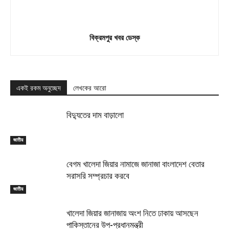
বিক্রমপুর খবর ডেস্ক
একই রকম অনুচ্ছেদ
লেখকের আরো
বিদ্যুতের দাম বাড়ালো
জাতীয়
বেগম খালেদা জিয়ার নামাজে জানাজা বাংলাদেশ বেতার
সরাসরি সম্প্রচার করবে
জাতীয়
খালেদা জিয়ার জানাজায় অংশ নিতে ঢাকায় আসছেন
পাকিস্তানের উপ-প্রধানমন্ত্রী