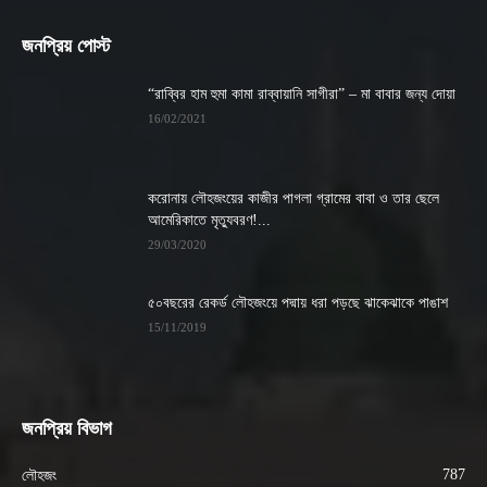
জনপ্রিয় পোস্ট
“রাব্বির হাম হুমা কামা রাব্বায়ানি সাগীরা” – মা বাবার জন্য দোয়া
16/02/2021
করোনায় লৌহজংয়ের কাজীর পাগলা গ্রামের বাবা ও তার ছেলে
আমেরিকাতে মৃত্যুবরণ!...
29/03/2020
৫০বছরের রেকর্ড লৌহজংয়ে পদ্মায় ধরা পড়ছে ঝাকেঝাকে পাঙাশ
15/11/2019
জনপ্রিয় বিভাগ
787
লৌহজং