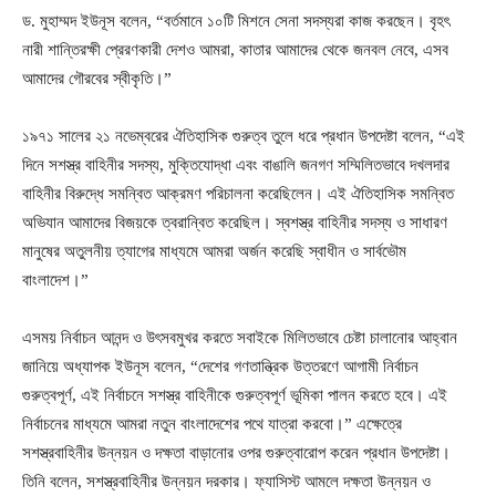
ড. মুহাম্মদ ইউনূস বলেন, “বর্তমানে ১০টি মিশনে সেনা সদস্যরা কাজ করছেন। বৃহৎ
নারী শান্তিরক্ষী প্রেরণকারী দেশও আমরা, কাতার আমাদের থেকে জনবল নেবে, এসব
আমাদের গৌরবের স্বীকৃতি।”
১৯৭১ সালের ২১ নভেম্বরের ঐতিহাসিক গুরুত্ব তুলে ধরে প্রধান উপদেষ্টা বলেন, “এই
দিনে সশস্ত্র বাহিনীর সদস্য, মুক্তিযোদ্ধা এবং বাঙালি জনগণ সম্মিলিতভাবে দখলদার
বাহিনীর বিরুদ্ধে সমন্বিত আক্রমণ পরিচালনা করেছিলেন। এই ঐতিহাসিক সমন্বিত
অভিযান আমাদের বিজয়কে ত্বরান্বিত করেছিল। স্বশস্ত্র বাহিনীর সদস্য ও সাধারণ
মানুষের অতুলনীয় ত্যাগের মাধ্যমে আমরা অর্জন করেছি স্বাধীন ও সার্বভৌম
বাংলাদেশ।”
এসময় নির্বাচন আনন্দ ও উৎসবমুখর করতে সবাইকে মিলিতভাবে চেষ্টা চালানোর আহ্বান
জানিয়ে অধ্যাপক ইউনূস বলেন, “দেশের গণতান্ত্রিক উত্তরণে আগামী নির্বাচন
গুরুত্বপূর্ণ, এই নির্বাচনে সশস্ত্র বাহিনীকে গুরুত্বপূর্ণ ভূমিকা পালন করতে হবে। এই
নির্বাচনের মাধ্যমে আমরা নতুন বাংলাদেশের পথে যাত্রা করবো।” এক্ষেত্রে
সশস্ত্রবাহিনীর উন্নয়ন ও দক্ষতা বাড়ানোর ওপর গুরুত্বারোপ করেন প্রধান উপদেষ্টা।
তিনি বলেন, সশস্ত্রবাহিনীর উন্নয়ন দরকার। ফ্যাসিস্ট আমলে দক্ষতা উন্নয়ন ও