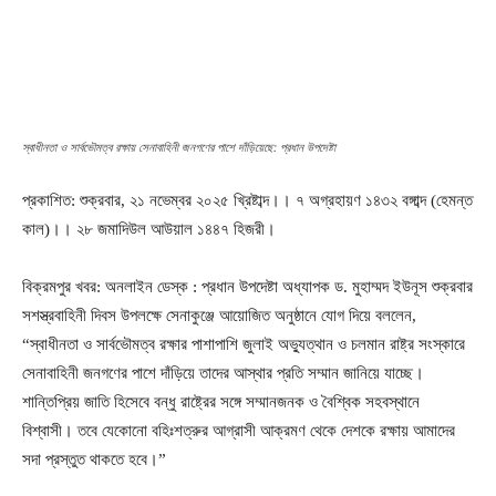
স্বাধীনতা ও সার্বভৌমত্ব রক্ষায় সেনাবাহিনী জনগণের পাশে দাঁড়িয়েছে: প্রধান উপদেষ্টা
প্রকাশিত: শুক্রবার, ২১ নভেম্বর ২০২৫ খ্রিষ্টাব্দ।। ৭ অগ্রহায়ণ ১৪৩২ বঙ্গাব্দ (হেমন্ত
কাল)।। ২৮ জমাদিউল আউয়াল ১৪৪৭ হিজরী।
বিক্রমপুর খবর: অনলাইন ডেস্ক : প্রধান উপদেষ্টা অধ্যাপক ড. মুহাম্মদ ইউনূস শুক্রবার
সশস্ত্রবাহিনী দিবস উপলক্ষে সেনাকুঞ্জে আয়োজিত অনুষ্ঠানে যোগ দিয়ে বললেন,
“স্বাধীনতা ও সার্বভৌমত্ব রক্ষার পাশাপাশি জুলাই অভ্যুত্থান ও চলমান রাষ্ট্র সংস্কারে
সেনাবাহিনী জনগণের পাশে দাঁড়িয়ে তাদের আস্থার প্রতি সম্মান জানিয়ে যাচ্ছে।
শান্তিপ্রিয় জাতি হিসেবে বন্ধু রাষ্ট্রের সঙ্গে সম্মানজনক ও বৈশ্বিক সহবস্থানে
বিশ্বাসী। তবে যেকোনো বহিঃশত্রুর আগ্রাসী আক্রমণ থেকে দেশকে রক্ষায় আমাদের
সদা প্রস্তুত থাকতে হবে।”