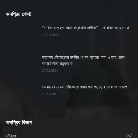
জনপ্রিয় পোস্ট
“রাব্বির হাম হুমা কামা রাব্বায়ানি সাগীরা” – মা বাবার জন্য দোয়া
16/02/2021
করোনায় লৌহজংয়ের কাজীর পাগলা গ্রামের বাবা ও তার ছেলে
আমেরিকাতে মৃত্যুবরণ!...
29/03/2020
৫০বছরের রেকর্ড লৌহজংয়ে পদ্মায় ধরা পড়ছে ঝাকেঝাকে পাঙাশ
15/11/2019
জনপ্রিয় বিভাগ
787
লৌহজং