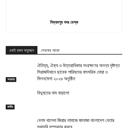
বিক্রমপুর খবর ডেস্ক
একই রকম অনুচ্ছেদ
লেখকের আরো
ঐতিহ্য, ঐক্য ও উত্তরাধিকার সংরক্ষণের অনন্য দৃষ্টান্ত
সিরাজদিখানে ছাবেক পারিষদের বাৎসরিক দোয়া ও
মিলনমেলা ২০২৬ অনুষ্ঠিত
অন্যান্য
বিদ্যুতের দাম বাড়ালো
জাতীয়
বেগম খালেদা জিয়ার নামাজে জানাজা বাংলাদেশ বেতার
সরাসরি সম্প্রচার করবে