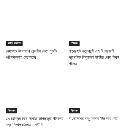
আইন আদালত
লৌহজং
হেফাজত ইসলামের কেন্দ্রীয় নেতা মুফতি
নাগেরহাট নতুনকান্দি এম.বি.সরকারি
শরিফউল্লাহ গ্রেফতার
প্রাথমিক় বিদ্যালয়ে জাতীয় শোক দিবস
পালিত
শিক্ষাঙ্গন
শিক্ষাঙ্গন
১৭ ডিগ্রির নিচে সর্বোচ্চ তাপমাত্রা থাকলেই
বাংলাদেশের বন্ধু ফাদার টিম আর নেই
বন্ধ শিক্ষাপ্রতিষ্ঠান : মাউশি