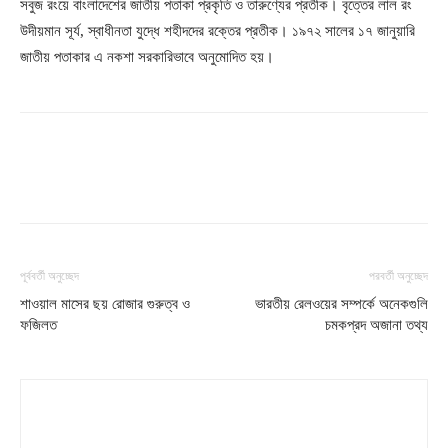
সবুজ রংয়ে বাংলাদেশের জাতীয় পতাকা প্রকৃতি ও তারুণ্যের প্রতীক। বৃত্তের লাল রং
উদীয়মান সূর্য, স্বাধীনতা যুদ্ধে শহীদদের রক্তের প্রতীক। ১৯৭২ সালের ১৭ জানুয়ারি
জাতীয় পতাকার এ নকশা সরকারিভাবে অনুমোদিত হয়।
পূর্ববর্তী অনুচ্ছেদ
পরবর্তী অনুচ্ছেদ
শাওয়াল মাসের ছয় রোজার গুরুত্ব ও
ভারতীয় রেলওয়ের সম্পর্কে অনেকগুলি
ফজিলত
চমকপ্রদ অজানা তথ্য