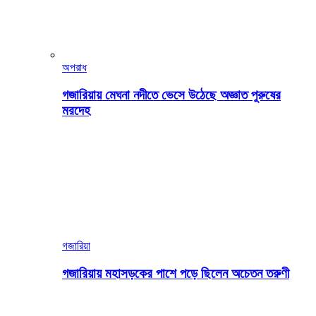
অপরাধ
গজারিয়ায় মেঘনা নদীতে ভেসে উঠেছে অজ্ঞাত পুরুষের
মরদেহ
গজারিয়া
গজারিয়ায় মহাসড়কের পাশে পড়ে ছিলেন অচেতন তরুণী