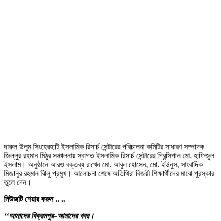
দারুল উলুম সিংহেরহাটি ইসলামিক রিসার্চ সেন্টারের পরিচালনা কমিটির সাধারণ সম্পাদক
জিল্লুর রহমান মিঠুর সঞ্চালনায় স্বাগত ইসলামিক রিসার্চ সেন্টারের প্রিন্সিপাল মো. হাফিজুল
ইসলাম। অনুষ্ঠানে আরও বক্তব্য রাখেন মো. আবুল হোসেন, মো. ইউনুস, সাংবাদিক
মিজানুর রহমান ঝিলু প্রমুখ। আলোচনা শেষে অতিথিরা বিজয়ী শিক্ষার্থীদের মাঝে পুরস্কার
তুলে দেন।
নিউজটি
শেয়ার
করুন
..
..
‘‘
আমাদের
বিক্রমপুর
–
আমাদের
খবর
।