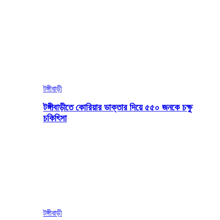
টঙ্গীবাড়ী
টঙ্গীবাড়ীতে কোরিয়ার ডাক্তার দিয়ে ৫৫০ জনকে চক্ষু
চকিৎিসা
টঙ্গীবাড়ী