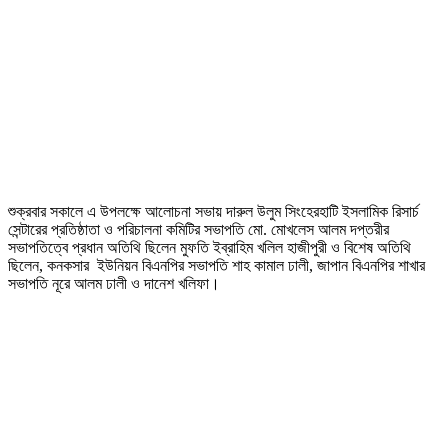
শুক্রবার সকালে এ উপলক্ষে আলোচনা সভায় দারুল উলুম সিংহেরহাটি ইসলামিক রিসার্চ
সেন্টারের প্রতিষ্ঠাতা ও পরিচালনা কমিটির সভাপতি মো. মোখলেস আলম দপ্তরীর
সভাপতিত্বে প্রধান অতিথি ছিলেন মুফতি ইব্‌রাহিম খলিল হাজীপুরী ও বিশেষ অতিথি
ছিলেন, কনকসার ইউনিয়ন বিএনপির সভাপতি শাহ কামাল ঢালী, জাপান বিএনপির শাখার
সভাপতি নূরে আলম ঢালী ও দানেশ খলিফা।