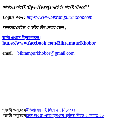
আমাদের
সাথেই
থাকুন
–
বিক্রমপুর
আপনার
সাথেই
থাকবে
!’’
Login
করুন
:
https://www.bikrampurkhobor.com
আমাদের
পেইজ
এ
লাইক
দিন
শেয়ার
করুন
।
জাস্ট
এখানে
ক্লিক
করুন।
https://www.facebook.com/BikrampurKhobor
email –
bikrampurkhobor@gmail.com
পূর্ববর্তী অনুচ্ছেদ
ইতিহাসের এই দিনে ২৭ ডিসেম্বর
পরবর্তী অনুচ্ছেদ
ঢাকা-মাওয়া-এক্সপ্রেসওয়ে-দুর্ঘটনা-নিহত-৫-আহত-১০