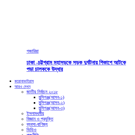
গজারিয়া
ঢাকা -চট্টগ্রাম মহাসড়কে সড়ক দুর্ঘটনায় পিকাপে আটকে
পড়া চালককে উদ্ধার
করোনাভাইরাস
আরও দেখুন
জাতীয় নির্বাচন ২০১৮
মুন্সিগঞ্জ(আসন-১)
মুন্সিগঞ্জ(আসন-২)
মুন্সিগঞ্জ(আসন-৩)
ইসলামধর্মীয়
বিজ্ঞান ও প্রযুক্তি
ব্যবসা-বাণিজ্য
ভিডিও