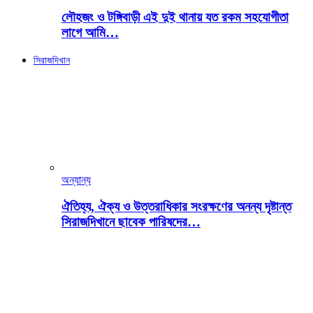
লৌহজং ও টঙ্গিবাড়ী এই দুই থানায় যত রকম সহযোগীতা
লাগে আমি…
সিরাজদিখান
অন্যান্য
ঐতিহ্য, ঐক্য ও উত্তরাধিকার সংরক্ষণের অনন্য দৃষ্টান্ত
সিরাজদিখানে ছাবেক পারিষদের…