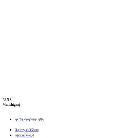
C
28.5
Munshiganj
লগ ইন করুন/সদস্য হউন
বিক্রমপুরের ইতিহাস
আমাদের সম্পর্কে