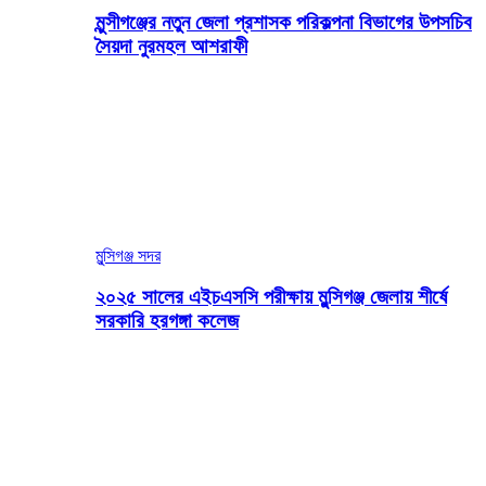
মুন্সীগঞ্জের নতুন জেলা প্রশাসক পরিকল্পনা বিভাগের উপসচিব
সৈয়দা নুরমহল আশরাফী
মুন্সিগঞ্জ সদর
২০২৫ সালের এইচএসসি পরীক্ষায় মুন্সিগঞ্জ জেলায় শীর্ষে
সরকারি হরগঙ্গা কলেজ