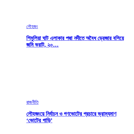
লৌহজং
শিমুলিয়া ঘাট এলাকার পদ্মা নদীতে অবৈধ ড্রেজার বসিয়ে
জমি ভরাট, ২০…
রাজনীতি
লৌহজংয়ে নির্বাচন ও গণভোটের প্রচারে ভ্রাম্যমাণ
‘ভোটের গাড়ি’