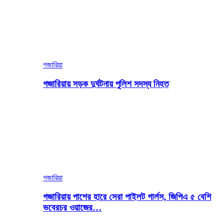
গজারিয়া
গজারিয়ায় সড়ক দুর্ঘটনায় পুলিশ সদস্য নিহত
গজারিয়া
গজারিয়ায় পাশের হারে সেরা পাইলট গার্লস, জিপিএ ৫ বেশি
ভবেরচর ওয়াজের…