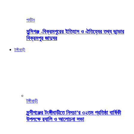
পর্যটন
মুন্সিগঞ্জ -বিক্রমপুরের ইতিহাস ও ঐতিহ্যের তথ্য ভান্ডার
বিক্রমপুর জাদুঘর
টঙ্গীবাড়ী
টঙ্গীবাড়ী
মুন্সীগঞ্জের টংঙ্গীবাড়ীতে নিসচা’র ৩২তম প্রতিষ্ঠা বার্ষিকী
উপলক্ষে র‍্যালি ও আলোচনা সভা