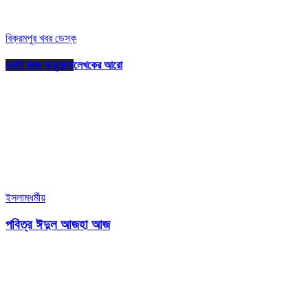
বিক্রমপুর খবর ডেস্ক
একই রকম অনুচ্ছেদ
লেখকের আরো
ইসলামধর্মীয়
পবিত্র ঈদুল আজহা আজ