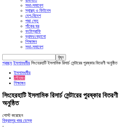
রাজনীতি
সভা-সমাবেশ
স্বাস্থ্য ও ফিটনেস
দেশ-বিদেশ
পদ্মা সেতু
পাঁকের ঘর
ফটোগ্রাফি
ভ্রমন/বেড়ানো
শিক্ষাঙ্গন
সভা-সমাবেশ
প্রচ্ছদ
ইসলামধর্মীয়
সিংহেরহাটি ইসলামিক রিসার্চ সেন্টারের পুরষ্কার বিতরণী অনুষ্ঠিত
ইসলামধর্মীয়
লৌহজং
শিক্ষাঙ্গন
সিংহেরহাটি ইসলামিক রিসার্চ সেন্টারের পুরষ্কার বিতরণী
অনুষ্ঠিত
পোস্ট করেছেন
বিক্রমপুর খবর ডেস্ক
-