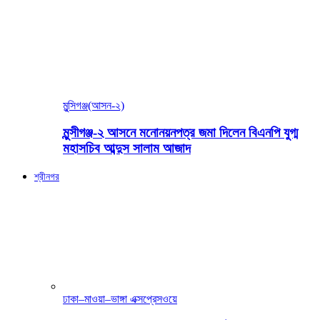
মুন্সিগঞ্জ(আসন-২)
মুন্সীগঞ্জ-২ আসনে মনোনয়নপত্র জমা দিলেন বিএনপি যুগ্ম
মহাসচিব আব্দুস সালাম আজাদ
শ্রীনগর
ঢাকা–মাওয়া–ভাঙ্গা এক্সপ্রেসওয়ে