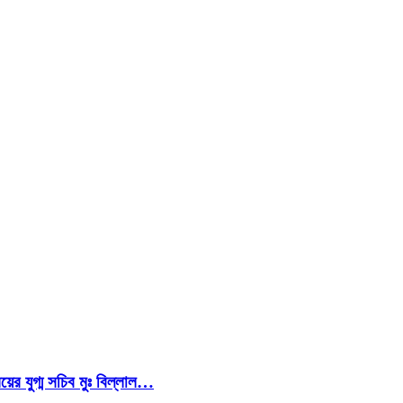
য়ের যুগ্ম সচিব মুঃ বিল্লাল…