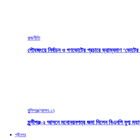
রাজনীতি
লৌহজংয়ে নির্বাচন ও গণভোটের প্রচারে ভ্রাম্যমাণ ‘ভোটের গ
মুন্সিগঞ্জ(আসন-২)
মুন্সীগঞ্জ-২ আসনে মনোনয়নপত্র জমা দিলেন বিএনপি যুগ্ম ম
শ্রীনগর