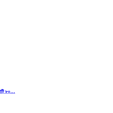
 কোটি ৮০…