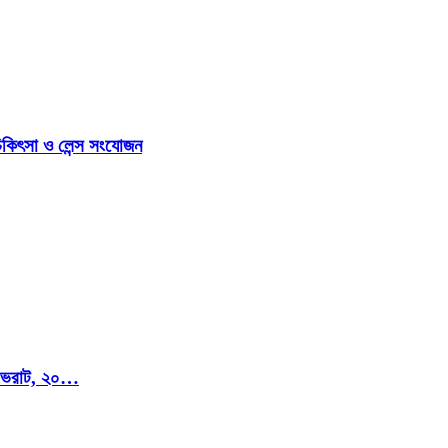
িকিৎসা ও লেন্স সংযোজন
মি ভরাট, ২০…