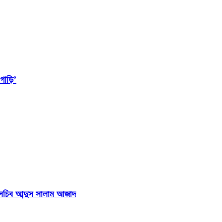
াড়ি’
হাসচিব আব্দুস সালাম আজাদ