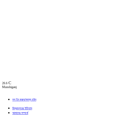
C
26.6
Munshiganj
লগ ইন করুন/সদস্য হউন
বিক্রমপুরের ইতিহাস
আমাদের সম্পর্কে