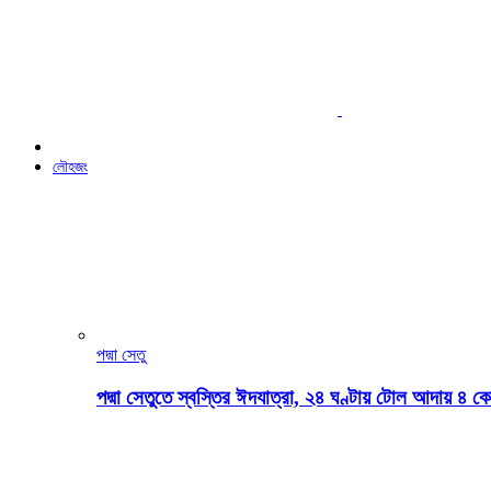
লৌহজং
পদ্মা সেতু
পদ্মা সেতুতে স্বস্তির ঈদযাত্রা, ২৪ ঘণ্টায় টোল আদায় ৪