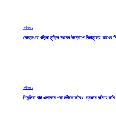
লৌহজং
লৌহজংয়ে খড়িয়া মুক্তি সংঘের উদ্যোগে বিনামূল্যে চোখের চ
লৌহজং
শিমুলিয়া ঘাট এলাকার পদ্মা নদীতে অবৈধ ড্রেজার বসিয়ে জ