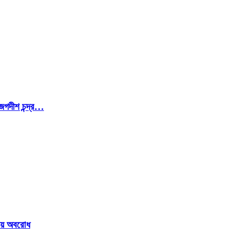
জগদীশ চন্দ্র…
ওয়ে অবরোধ