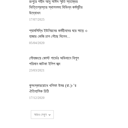
রংপুরে শহীদ আবু সাঈদ স্মৃতি স্তম্ভের
ভিত্তিপ্রস্তর স্থাপনসহ বিভিন্ন কর্মসূচীর
উদ্বোধন
17/07/2025
শ্যামসিদ্ধি ইউনিয়নের কর্মহীনদের ঘরে সাড়ে ৩
হাজার কেজি চাল পৌছে দিলেন...
05/04/2020
লৌহজংয়ে কোস্ট গার্ডের অভিযানে বিপুল
পরিমান জাটকা ইলিশ জব্দ
23/03/2021
কুসংস্কাররোধে খলিফা উমর (রা.)-’র
ঐতিহাসিক চিঠি
17/12/2020
আরও দেখুন