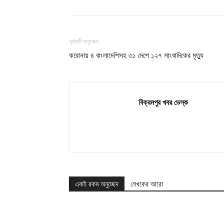
পূর্ববর্তী অনুচ্ছেদ
করোনায় ৪ বাংলাদেশিসহ ৩১ দেশে ১২৭ সাংবাদিকের মৃত্যু
বিক্রমপুর খবর ডেস্ক
একই রকম অনুচ্ছেদ
লেখকের আরো