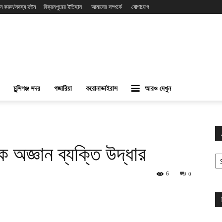
ন করুন/সদস্য হউন
বিক্রমপুরের ইতিহাস
আমাদের সম্পর্কে
যোগাযোগ
মুন্সিগঞ্জ সদর
গজারিয়া
করোনাভাইরাস
আরও দেখুন
 অজ্ঞান ব্যক্তি উদ্ধার
Ar
6
0