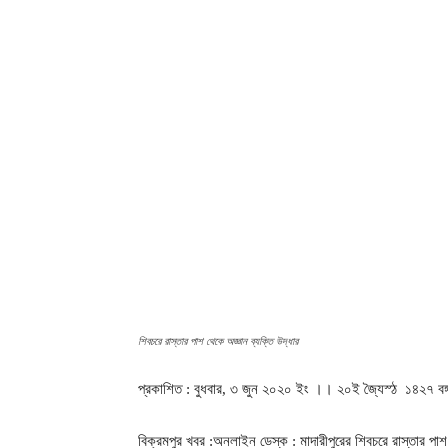
শিবচরে রাস্তার পাশ থেকে অজ্ঞান ব্যক্তি উদ্ধার
প্রকাশিত : বুধবার, ৩ জুন ২০২০ ইং ।। ২০ই জ্যৈস্ঠ ১৪২৭ বঙ্গ
বিক্রমপুর খবর :অনলাইন ডেস্ক : মাদারীপুরের শিবচরে রাস্তার প