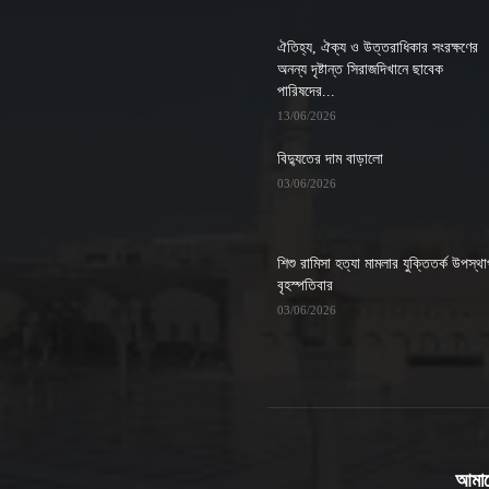
ঐতিহ্য, ঐক্য ও উত্তরাধিকার সংরক্ষণের
অনন্য দৃষ্টান্ত সিরাজদিখানে ছাবেক
পারিষদের...
13/06/2026
বিদ্যুতের দাম বাড়ালো
03/06/2026
শিশু রামিসা হত্যা মামলার যুক্তিতর্ক উপস্থ
বৃহস্পতিবার
03/06/2026
আমাদে