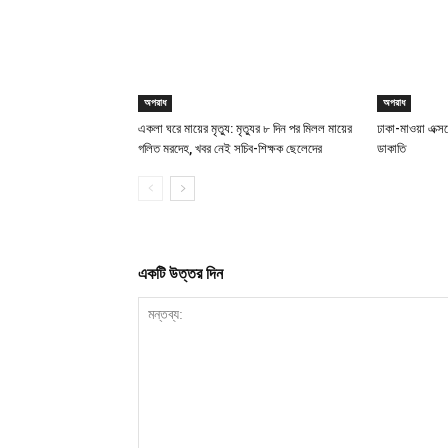
অপরাধ
অপরাধ
একলা ঘরে মায়ের মৃত্যু: মৃত্যুর ৮ দিন পর মিলল মায়ের
ঢাকা-মাওয়া এক্স
গলিত মরদেহ, খবর নেই সচিব-শিক্ষক ছেলেদের
ডাকাতি
একটি উত্তর দিন