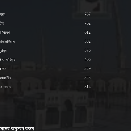
787
হজং
762
ীয়
612
শ-বিদেশ
582
োনাভাইরাস
576
যান্য
406
্প ও সাহিত্য
329
ষাঙ্গন
323
ামধর্মীয়
314
ক সংবাদ
মাদের অনুসরণ করুন