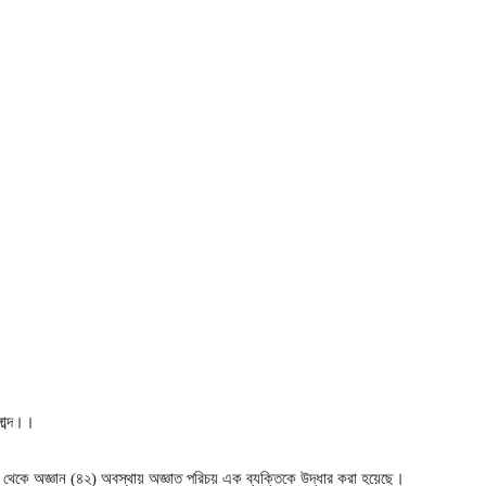
াব্দ।।
াশ থেকে অজ্ঞান (৪২) অবস্থায় অজ্ঞাত পরিচয় এক ব্যক্তিকে উদ্ধার করা হয়েছে।