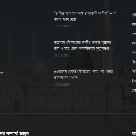
“রাব্বির হাম হুমা কামা রাব্বায়ানি সাগীরা” – মা
লৌ
বাবার জন্য দোয়া
জাত
16/02/2021
দে
করোনায় লৌহজংয়ের কাজীর পাগলা গ্রামের
কর
বাবা ও তার ছেলে আমেরিকাতে মৃত্যুবরণ!...
অন্
29/03/2020
শিল
৫০বছরের রেকর্ড লৌহজংয়ে পদ্মায় ধরা পড়ছে
শিক্
াপন
ঝাকেঝাকে পাঙাশ
ইসল
15/11/2019
শো
র সম্পর্কে জানুন
আ