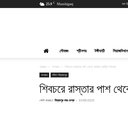
C
25.9
Munshiganj
লগ ই
বিক্রমপুর
খবর
লৌহজং
শ্রীনগর
টঙ্গীবাড়ী
সিরাজদিখান
প্রচ্ছদ
অপরাধ
শিবচরে রাস্তার পাশ থেকে অজ্ঞান ব্যক্তি উদ্ধার
অপরাধ
দক্ষিণ বিক্রমপুর
শিবচরে রাস্তার পাশ থেকে
পোস্ট করেছেন
বিক্রমপুর খবর ডেস্ক
-
03/06/2020
শেয়ার