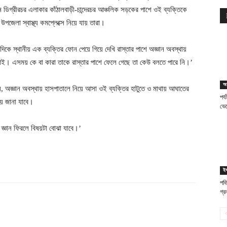
ন ডিগ্রীরচর এলাকার কাঁঠালবাড়ী-চান্দেরচর আঞ্চলিক সড়কের পাশে ওই ব্যক্তিকে
পজেলা স্বাস্থ্য কমপ্লেক্সে নিয়ে যায় তারা।
 দিকে স্থানীয় এক ব্যক্তির ফোন পেয়ে গিয়ে দেখি রাস্তার পাশে অজ্ঞান অবস্থায়
ই। এসময় কে বা কারা তাকে রাস্তার পাশে ফেলে গেছে তা কেউ বলতে পারে নি।’
অন
, অজ্ঞান অবস্থায় হাসপাতালে নিয়ে আসা ওই ব্যক্তির হাটুতে ও মাথায় আঘাতের
পর্
চয় জানা যাবে।
ভে
জ্ঞান ফিরলে বিষয়টা বোঝা যাবে।’
ইস
পবি
গ্র