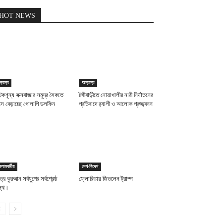
HOT NEWS
্যান্য
অন্যান্য
যটকশূন্য কক্সবাজার সমুদ্র সৈকতে
টঙ্গীবাড়ীতে নোয়াখালীর নারী নির্যাতনের
সে বেড়াচ্ছে গোলাপি ডলফিন
প্রতিবাদে র‌্যালী ও আলোক প্রজ্জ্বনন
লামধর্মীয়
দেশ-বিদেশ
ত্র কুরআন সর্বযুগের সর্বশ্রেষ্ঠ
ফ্লোরিডায় জিতলেন ট্রাম্প
ন্থ।