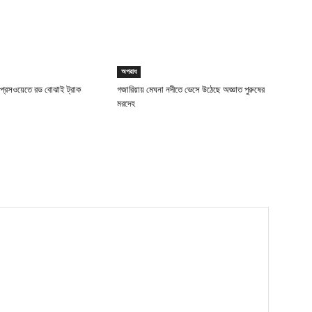
অপরাধ
প্রেসওয়েতে রড বোঝাই ট্রাক
গজারিয়ায় মেঘনা নদীতে ভেসে উঠেছে অজ্ঞাত পুরুষের
মরদেহ