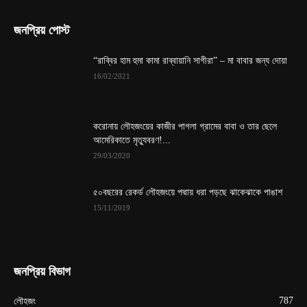
জনপ্রিয় পোস্ট
“রাব্বির হাম হুমা কামা রাব্বায়ানি সাগীরা” – মা বাবার জন্য দোয়া
16/02/2021
করোনায় লৌহজংয়ের কাজীর পাগলা গ্রামের বাবা ও তার ছেলে
আমেরিকাতে মৃত্যুবরণ!...
29/03/2020
৫০বছরের রেকর্ড লৌহজংয়ে পদ্মায় ধরা পড়ছে ঝাকেঝাকে পাঙাশ
15/11/2019
জনপ্রিয় বিভাগ
787
লৌহজং