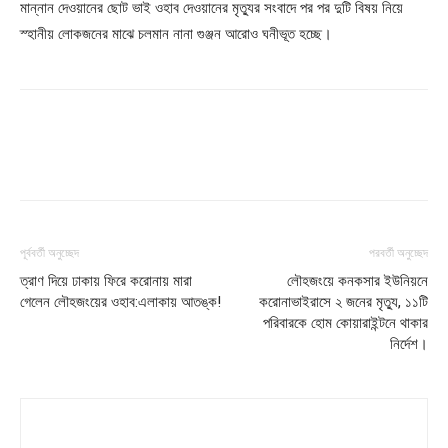
মান্নান দেওয়ানের ছোট ভাই ওহাব দেওয়ানের মৃত্যুর সংবাদে পর পর দুটি বিষয় নিয়ে
স্হানীয় লোকজনের মাঝে চলমান নানা গুঞ্জন আরোও ঘনীভূত হচ্ছে।
পূর্ববর্তী অনুচ্ছেদ
পরবর্তী অনুচ্ছেদ
ত্রাণ দিয়ে ঢাকায় ফিরে করোনায় মারা
লৌহজংয়ে কনকসার ইউনিয়নে
গেলেন লৌহজংয়ের ওহাব:এলাকায় আতঙ্ক!
করোনাভাইরাসে ২ জনের মৃত্যু, ১১টি
পরিবারকে হোম কোয়ারাইন্টনে থাকার
নির্দেশ।