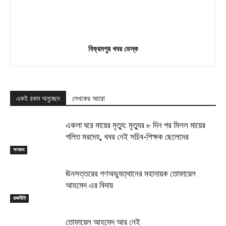
বিক্রমপুর খবর ডেস্ক
একই রকম অনুচ্ছেদ
লেখকের আরো
একলা ঘরে মায়ের মৃত্যু: মৃত্যুর ৮ দিন পর মিলল মায়ের
গলিত মরদেহ, খবর নেই সচিব-শিক্ষক ছেলেদের
অপরাধ
ঊনসত্তরের গণঅভ্যুত্থানের মহানায়ক তোফায়েল
আহমেদ এর বিদায়
রাজনীতি
তোফায়েল আহমেদ আর নেই