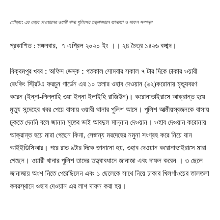
লৌহজং এর ওহাব দেওয়ানের ওয়ারী থানা পুলিশের তত্ত্বাবধানে জানাজা ও দাফন সম্পন্ন
প্রকাশিত : মঙ্গলবার, ৭ এপ্রিল ২০২০ ইং ।। ২৪ চৈত্র ১৪২৬ বঙ্গাব্দ।
বিক্রমপুর খবর
:
অফিস ডেস্ক
:
গতকাল সোমবার সকাল ৭ টার দিকে ঢাকার ওয়ারী
রেংকিং স্ট্রিটএ ফরচুন গার্ডেন এর ১০ তলার ওহাব দেওয়ান (৬২)করোনায় মৃত্যুবরণ
করেন (ইন্না-লিল্লাহি ওয়া ইন্না ইলাইহি রাজিউন)। করোনাভাইরাসে আক্রান্ত হয়ে
মৃত্যু সন্দেহের খবর পেয়ে বাসায় ওয়ারী থানার পুলিশ আসে। পুলিশ আত্মীয়স্বজনকে বাসায়
ঢুকতে দেননি বলে জানান মৃতের ভাই আবদুল মান্নান দেওয়ান। ওহাব দেওয়ান করোনায়
আক্রান্ত হয়ে মারা গেছেন কিনা, সেজন্য মরদেহের নমুনা সংগ্রহ করে নিয়ে যান
আইইডিসিআর। পরে রাত ৯টার দিকে জানানো হয়, ওহাব দেওয়ান করোনাভাইরাসে মারা
গেছেন। ওয়ারী থানার পুলিশ তাদের তত্ত্বাবধানে জানাজা এবং দাফন করেন । ৩ ছেলে
জানাজায় অংশ নিতে পেরেছিলেন এবং ১ ছেলেকে সাথে নিয়ে ঢাকার খিলগাঁওয়ের তালতলা
কবরস্থানে ওহাব দেওয়ান এর লাশ দাফন করা হয়।