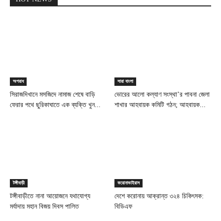
অপরাধ
সারা বাংলা
সিরাজদিখানে মসজিদে নামাজ শেষে বাড়ি
ভোরের আলো কল্যাণ সংস্থা’র পাবনা জেলা
ফেরার পথে ছুরিকাঘাতে এক ব্যক্তি খুন...
শাখার আহবায়ক কমিটি গঠন; আহবায়ক...
টঙ্গীবাড়ী
করোনাভাইরাস
টঙ্গীবাড়ীতে নানা আয়োজনে যথাযোগ্য
দেশে করোনায় আক্রান্ত ৩২৪ চিকিৎসক:
মর্যাদায় মহান বিজয় দিবস পালিত
বিডিএফ