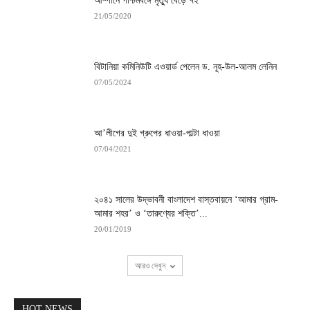
আম্পানে পশ্চিমবঙ্গে মৃত্যু বেড়ে ৭২
21/05/2020
বিটানিয়া কমিনিউটি এওয়ার্ড পেলেন ড. নূহ-উল-আলম লেনিন
07/05/2024
আ’লীগের দুই গ্রুপের ধাওয়া-পাল্টা ধাওয়া
07/04/2021
২০৪১ সালের উদ্ভাবনী বাংলাদেশ বাস্তবায়নে ‘আমার গ্রাম-
আমার শহর’ ও ‘তারুণ্যের শক্তি’...
20/01/2019
আরও দেখুন
HOT NEWS