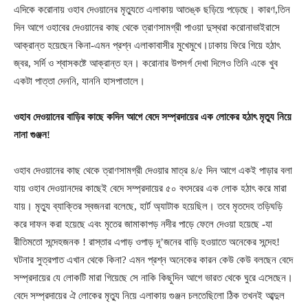
এদিকে করোনায় ওহাব দেওয়ানের মৃত্যুতে এলাকায় আতঙ্ক ছড়িয়ে পড়েছে। কারণ,তিন
দিন আগে ওহাবের দেওয়ানের কাছ থেকে ত্রাণসামগ্রী পাওয়া দুস্থরা করোনাভাইরাসে
আক্রান্ত হয়েছেন কিনা-এমন প্রশ্ন এলাকাবাসীর মুখেমুখে।ঢাকায় ফিরে গিয়ে হঠাৎ
জ্বর, সর্দি ও শ্বাসকষ্টে আক্রান্ত হন। করোনার উপসর্গ দেখা দিলেও তিনি একে খুব
একটা পাত্তা দেননি, যাননি হাসপাতালে।
ওহাব
দেওয়ানের বাড়ির কাছে কদিন আগে বেদে
সম্প্রদায়ের এক লোকের হঠাৎ মৃত্যু নিয়ে
নানা গুঞ্জন!
ওহাব দেওয়ানের কাছ থেকে ত্রাণসামগ্রী দেওয়ার মাত্র ৪/৫ দিন আগে একই পাড়ার বলা
যায় ওহাব দেওয়ানদের কাছেই বেদে সম্প্রদায়ের ৫০ বৎসরের এক লোক হঠাৎ করে মারা
যায়। মৃত্যু ব্যাক্তির স্বজনরা বলেছে, হার্ট অ্যাটাক হয়েছিল। তবে মৃতদেহ তড়িঘড়ি
করে দাফন করা হয়েছে এবং মৃতের জামাকাপড় নদীর পাড়ে ফেলে দেওয়া হয়েছে -যা
রীতিমতো সন্দেহজনক ! রাস্তার এপাড় ওপাড় দূ’জনের বাড়ি হওয়াতে অনেকের সন্দেহ!
ঘটনার সুত্রপাত এখান থেকে কিনা? এমন প্রশ্ন অনেকের কারন কেউ কেউ বলছেন বেদে
সম্প্রদায়ের যে লোকটি মারা গিয়েছে সে নাকি কিছুদিন আগে ভারত থেকে ঘুরে এসেছেন।
বেদে সম্প্রদায়ের ঐ লোকের মৃত্যু নিয়ে এলাকায় গুঞ্জন চলতেছিলো ঠিক তখনই আব্দুল