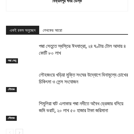
বিক্রমপুর খবর ডেস্ক
একই রকম অনুচ্ছেদ
লেখকের আরো
পদ্মা সেতুতে স্বস্তির ঈদযাত্রা, ২৪ ঘণ্টায় টোল আদায় ৪
কোটি ৮০ লাখ
পদ্মা সেতু
লৌহজংয়ে খড়িয়া মুক্তি সংঘের উদ্যোগে বিনামূল্যে চোখের
চিকিৎসা ও লেন্স সংযোজন
লৌহজং
শিমুলিয়া ঘাট এলাকার পদ্মা নদীতে অবৈধ ড্রেজার বসিয়ে
জমি ভরাট, ২০ লাখ ৫০ হাজার টাকা জরিমানা
লৌহজং