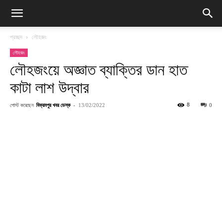
প্রচ্ছদ
লৌহজং
লৌহজং
লৌহজংয়ে অজ্ঞাত ব্যাক্তির ডান হাত
কাটা লাশ উদ্বার
পোস্ট করেছেন
বিক্রমপুর খবর ডেস্ক
-
8
13/02/2022
0