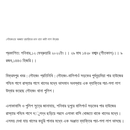
লৌহজংয়ে অজ্ঞাত ব্যাক্তির ডান হাত কাটা লাশ উদ্বার
প্রকাশিত: শনিবার,১২ ফেব্রুয়ারি ২০২২ইং।। ২৯ মাঘ ১৪২৮ বঙ্গাব্দ (শীতকাল)।। ৯
রজব,১৪৪৩ হিজরি।।
বিক্রমপুর খবর : লৌহজং প্রতিনিধি : লৌহজং-বালিগাওঁ সড়কের পুর্ববুড়দিয়া পার হাউজের
পশ্চিম পাশে রাস্তার পাশে খালের মধ্যে ভাসমান অবস্থায় এক ব্যাক্তির পচা-গলা লাশ
উদ্বার করেছে লৌহজং থানা পুলিশ।
এলাকাবাসি ও পুলিশ সুত্রে জানাযায়, শনিবার দুপুরে বালিগাওঁ সড়কের পার হাউজের
রাস্তার পশ্চিম পাশে দ:ুগন্ধ ছড়িয়ে পরলে এলাকা বাসি খোজতে থাকে খালের মধ্যে।
এসময় দেখা যায় খালের কচুরি পানার মধ্যে এক অঞ্জাত ব্যাক্তির পচা-গলা লাশ ভাসছে।