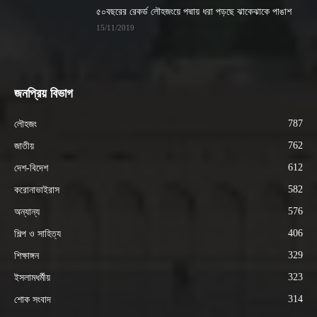
৫০বছরের রেকর্ড লৌহজংয়ে পদ্মায় ধরা পড়ছে ঝাকেঝাকে পাঙাশ
15/11/2019
জনপ্রিয় বিভাগ
787
লৌহজং
762
জাতীয়
612
দেশ-বিদেশ
582
করোনাভাইরাস
576
অন্যান্য
406
শিল্প ও সাহিত্য
329
শিক্ষাঙ্গন
323
ইসলামধর্মীয়
314
শোক সংবাদ