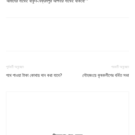
আমাদের সাথেই থাকুন-বিক্রমপুর আপনার সাথেই থাকবে!’’
পূর্ববর্তী অনুচ্ছেদ
পরবর্তী অনুচ্ছেদ
পথে পাওয়া টাকা কোথায় দান করা যাবে?
লৌহজংয়ে কৃষকলীগের বর্ধিত সভা