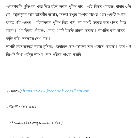
এলাকাবাসি পুলিশকে খবর দিয়ে ঘটনা স্থলে পুলিশ যায়। এই বিষয়ে লৌহজং থানার ওসি
মো. আব্দুল্লাহ আল তায়েবীর জানান, আমরা দুপুরে অঞ্জাত লাশের এমন একটি সংবাদ
শুনতে পাই এরপর । ঘটনাস্থলে পুলিশ গিয়ে পচা-গলা লাশটি উদ্বার করে থানায় নিয়ে
আসে। এই বিষয়ে লৌহজং থানায় একটি ইউডি মামলা হয়েছে। লাশটির ডান হাতের
কব্জি কাটা অবস্থায় দেখা যায়।
লাশটি ময়নাতদন্ত করতে মুন্সিগঞ্জ জেনারেল হাসপাতালের মর্গে পাঠানো হয়েছে। তবে এই
রিপোর্ট লিখা পর্যন্ত লাশের কোন পরিচয় পাওয়া যায়নি।
(বিজ্ঞাপন)
https://www.facebook.com/3square1
নিউজটি শেয়ার করুন .. ..
‘‘আমাদের বিক্রমপুর-আমাদের খবর।