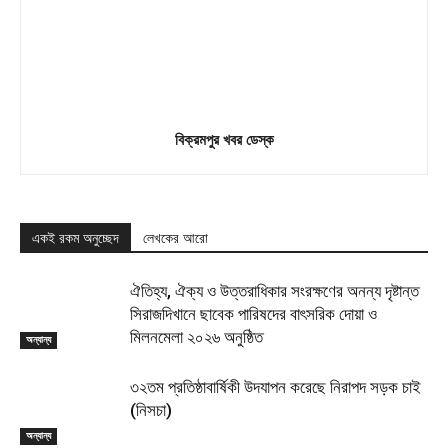
বিক্রমপুর খবর ডেস্ক
একই রকম অনুচ্ছেদ
লেখকের আরো
ঐতিহ্য, ঐক্য ও উত্তরাধিকার সংরক্ষণের অনন্য দৃষ্টান্ত
সিরাজদিখানে ছাবেক পারিষদের বাৎসরিক দোয়া ও
মিলনমেলা ২০২৬ অনুষ্ঠিত
অন্যান্য
৩২তম প্রতিষ্ঠাবার্ষিকী উদযাপন করেছে নিরাপদ সড়ক চাই
(নিসচা)
অন্যান্য