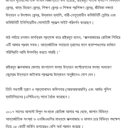
জাপানি দূতাবাসের এক সংবাদ বিজ্ঞপ্তিতে বলা হয়েছে, রাষ্ট্রদূত সাইদা ক্যাম্পে নিবন্ধন
কেন্দ্র, খাদ্য বিতরণ কেন্দ্র, শিক্ষণ কেন্দ্র ও শিক্ষক প্রশিক্ষণ কেন্দ্র, জীবিকা দক্ষতা
উন্নয়ন ও উৎপাদন কেন্দ্র, উদ্ভাবন ভ্যালি, নারী-নেতৃত্বাধীন কমিউনিটি সেন্টার এবং
কমিউনিটি ইনিশিয়েটিভ সোসাইটি প্রকল্প সাইট পরিদর্শন করেছেন।
মাঠ পর্যায়ে চলমান কার্যক্রম প্রত্যক্ষ করে রাষ্ট্রদূত বলেন, ‘কক্সবাজারের রোহিঙ্গা শিবিরে
এটি আমার প্রথম সফর। আন্তর্জাতিক সহায়তা হ্রাসের ফলে ক্যাম্পগুলোর বর্তমান
পরিস্থিতি আমি উপলব্ধি করতে পারছি।’
রাষ্ট্রদূত কক্সবাজার জেলায় বাংলাদেশ মৎস্য উন্নয়ন কর্পোরেশনের মৎস্য অবতরণ
কেন্দ্রের উন্নয়নে জাইকার প্রকল্পের উদ্বোধন অনুষ্ঠানেও যোগ দেন।
তিনি শরণার্থী ত্রাণ ও প্রত্যাবাসন কমিশনার (আরআরআরসি) এবং আর্মড পুলিশ
ব্যাটালিয়নের (এপিবিএন) সাথে বৈঠক করেছেন।
২০১৭ সালের আগস্টে বিপুল সংখ্যক রোহিঙ্গা আসার পর থেকে, জাপান বিভিন্ন
আন্তর্জাতিক সংস্থা ও এনজিওগুলির মাধ্যমে কক্সবাজার ও ভাসান চরে বিভিন্ন পদক্ষেপ
নিয়ে ২৫ কোটি মার্কিন ডলারেরও বেশি অর্থ প্রদান করেছে।