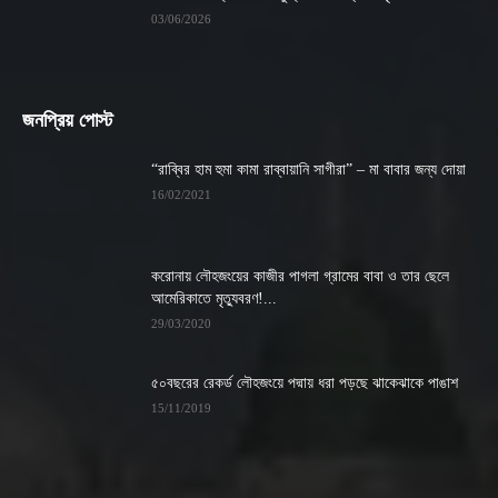
03/06/2026
জনপ্রিয় পোস্ট
“রাব্বির হাম হুমা কামা রাব্বায়ানি সাগীরা” – মা বাবার জন্য দোয়া
16/02/2021
করোনায় লৌহজংয়ের কাজীর পাগলা গ্রামের বাবা ও তার ছেলে
আমেরিকাতে মৃত্যুবরণ!...
29/03/2020
৫০বছরের রেকর্ড লৌহজংয়ে পদ্মায় ধরা পড়ছে ঝাকেঝাকে পাঙাশ
15/11/2019