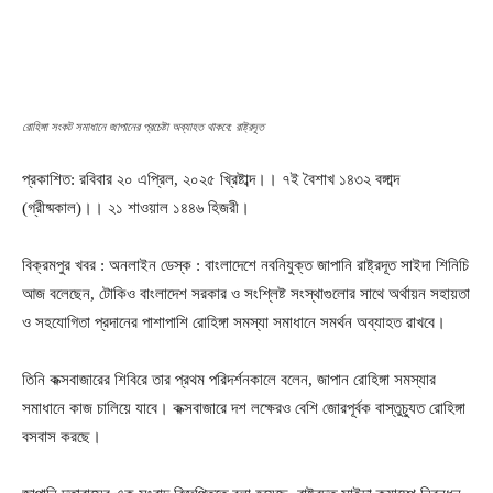
রোহিঙ্গা সংকট সমাধানে জাপানের প্রচেষ্টা অব্যাহত থাকবে: রাষ্ট্রদূত
প্রকাশিত: রবিবার ২০ এপ্রিল, ২০২৫ খ্রিষ্টাব্দ।। ৭ই বৈশাখ ১৪৩২ বঙ্গাব্দ
(গ্রীষ্মকাল)।। ২১ শাওয়াল ১৪৪৬ হিজরী।
বিক্রমপুর খবর : অনলাইন ডেস্ক : বাংলাদেশে নবনিযুক্ত জাপানি রাষ্ট্রদূত সাইদা শিনিচি
আজ বলেছেন, টোকিও বাংলাদেশ সরকার ও সংশ্লিষ্ট সংস্থাগুলোর সাথে অর্থায়ন সহায়তা
ও সহযোগিতা প্রদানের পাশাপাশি রোহিঙ্গা সমস্যা সমাধানে সমর্থন অব্যাহত রাখবে।
তিনি কক্সবাজারের শিবিরে তার প্রথম পরিদর্শনকালে বলেন, জাপান রোহিঙ্গা সমস্যার
সমাধানে কাজ চালিয়ে যাবে। কক্সবাজারে দশ লক্ষেরও বেশি জোরপূর্বক বাস্তুচ্যুত রোহিঙ্গা
বসবাস করছে।