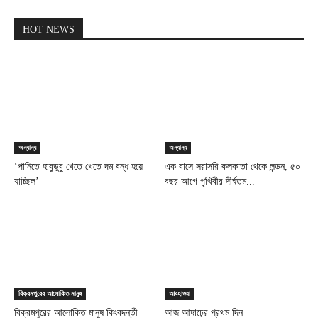
HOT NEWS
অন্যান্য
অন্যান্য
‘পানিতে হাবুডুবু খেতে খেতে দম বন্ধ হয়ে
এক বাসে সরাসরি কলকাতা থেকে লন্ডন, ৫০
যাচ্ছিল’
বছর আগে পৃথিবীর দীর্ঘতম...
বিক্রমপুরের আলোকিত মানুষ
আবহাওয়া
বিক্রমপুরের আলোকিত মানুষ কিংবদন্তী
আজ আষাঢ়ের প্রথম দিন