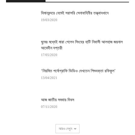
বিমানবন্দরে নেমেই সরাসরি সেনাবাহিনীর তত্ত্বাবধানে
19/03/2020
ঘুমের মধ্যেই মারা গেলেন সিংহের হাটি নিবাসী আলহাজ জয়নাল
আবেদীন দপ্তরী
17/05/2020
‘নিয়মিত পর্নোগ্রাফি ভিডিও দেখতেন শিশুবক্তা রফিকুল’
13/04/2021
আজ জাতীয় সমবায় দিবস
07/11/2020
আরও দেখুন