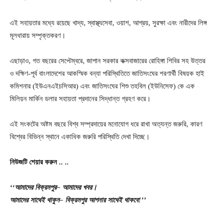
এই সহায়তার মধ্যে রয়েছে খাদ্য, স্বাস্থ্যসেবা, ওয়াশ, আশ্রয়, সুরক্ষা এবং নারীদের লিঙ্গ
মূলধারায় সম্পৃক্তকরণ।
এছাড়াও, গত বছরের সেপ্টেম্বরে, জাপান সরকার কক্সবাজারের রোহিঙ্গা শিবির সহ উত্তর
ও দক্ষিণ-পূর্ব বাংলাদেশের আকস্মিক বন্যা পরিস্থিতিতে জাতিসংঘের শরণার্থী বিষয়ক হাই
কমিশনার (ইউএনএইচসিআর) এবং জাতিসংঘের শিশু তহবিল (ইউনিসেফ) কে এক
মিলিয়ন মার্কিন ডলার সহায়তা প্রদানের সিদ্ধান্ত গ্রহণ করে।
এই সংকটের অষ্টম বছরে বিশ্ব সম্প্রদায়ের মনোযোগ ধরে রাখা অত্যন্ত জরুরি, কারণ
বিশ্বের বিভিন্ন স্থানে একাধিক জরুরি পরিস্থিতি দেখা দিচ্ছে।
নিউজটি
শেয়ার
করুন
..
..
‘‘আমাদের
বিক্রমপুর
– আমাদের
খবর।
আমাদের
সাথেই
থাকুন
– বিক্রমপুর
আপনার
সাথেই
থাকবে
!’’