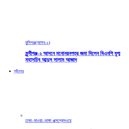
মুন্সিগঞ্জ(আসন-২)
মুন্সীগঞ্জ-২ আসনে মনোনয়নপত্র জমা দিলেন বিএনপি যুগ্ম
মহাসচিব আব্দুস সালাম আজাদ
শ্রীনগর
ঢাকা–মাওয়া–ভাঙ্গা এক্সপ্রেসওয়ে