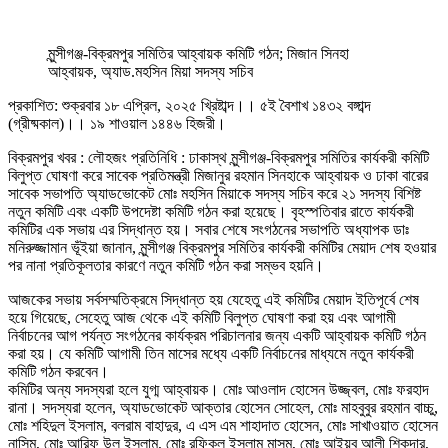
মুন্সীগঞ্জ-বিক্রমপুর সমিতির আহ্বায়ক কমিটি গঠন; মিজান সিনহা
আহ্বায়ক, অ্যাড.মহসিন মিয়া সদস্য সচিব
প্রকাশিত: শুক্রবার ১৮ এপ্রিল, ২০২৫ খ্রিষ্টাব্দ।। ৫ই বৈশাখ ১৪৩২ বঙ্গাব্দ
(গ্রীষ্মকাল)।। ১৯ শাওয়াল ১৪৪৬ হিজরী।
বিক্রমপুর খবর : লৌহজং প্রতিনিধি : ঢাকাস্থ মুন্সীগঞ্জ-বিক্রমপুর সমিতির কার্যকরী কমিটি
বিলুপ্ত ঘোষণা করে সাবেক প্রতিমন্ত্রী মিজানুর রহমান সিনহাকে আহ্বায়ক ও ঢাকা বারের
সাবেক সভাপতি অ্যাডভোকেট মোঃ মহসিন মিয়াকে সদস্য সচিব করে ২১ সদস্য বিশিষ্ট
নতুন কমিটি এবং একটি উপদেষ্টা কমিটি গঠন করা হয়েছে। বৃহস্পতিবার রাতে কার্যকরী
কমিটির এক সভায় এর সিদ্ধান্ত হয়। সবার শেষে সংগঠনের সভাপতি অধ্যাপক ডাঃ
মনিরুজ্জামান ভূঁইয়া জানান, মুন্সীগঞ্জ বিক্রমপুর সমিতির কার্যকরী কমিটির মেয়াদ শেষ হওয়ার
পর নানা প্রতিকূলতার কারণে নতুন কমিটি গঠন করা সম্ভব হয়নি।
আজকের সভায় সর্বসম্মতিক্রমে সিদ্ধান্ত হয় যেহেতু এই কমিটির মেয়াদ ইতিপূর্বে শেষ
হয়ে গিয়েছে, সেহেতু আজ থেকে এই কমিটি বিলুপ্ত ঘোষণা করা হয় এবং আগামী
নির্বাচনের আগ পর্যন্ত সংগঠনের কার্যক্রম পরিচালনার জন্য একটি আহ্বায়ক কমিটি গঠন
করা হয়। যে কমিটি আগামী তিন মাসের মধ্যে একটি নির্বাচনের মাধ্যমে নতুন কার্যকরী
কমিটি গঠন করবেন।
কমিটির অন্য সদস্যরা হলে যুগ্ম আহ্বায়ক। মোঃ আওলাদ হোসেন উজ্জ্বল, মোঃ ফরহাদ
রানা। সদস্যরা হলেন, অ্যাডভোকেট আক্তার হোসেন সোহেল, মোঃ মাহবুবুর রহমান বাচ্চু,
মোঃ শহিদুল ইসলাম, বলরাম বাহাদুর, এ এস এম শাহাদাত হোসেন, মোঃ সাখাওয়াত হোসেন
নাসিম, মোঃ আরিফ উল ইসলাম, মোঃ রফিকুল ইসলাম মাসুম, মোঃ আইয়ুব আলী শিকদার,