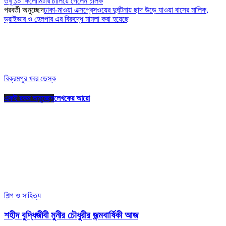
তবু ১০ কিলোমিটার চালিয়ে গেলেন চালক
পরবর্তী অনুচ্ছেদ
ঢাকা-মাওয়া এক্সপ্রেসওয়ের দুর্ঘটনায় ছাদ উড়ে যাওয়া বাসের মালিক,
ড্রাইভার ও হেলপার এর বিরুদ্ধে মামলা করা হয়েছে
বিক্রমপুর খবর ডেস্ক
একই রকম অনুচ্ছেদ
লেখকের আরো
শিল্প ও সাহিত্য
শহীদ বুদ্ধিজীবী মুনীর চৌধুরীর জন্মবার্ষিকী আজ