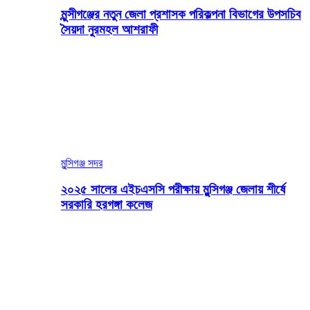
মুন্সীগঞ্জের নতুন জেলা প্রশাসক পরিকল্পনা বিভাগের উপসচিব
সৈয়দা নুরমহল আশরাফী
মুন্সিগঞ্জ সদর
২০২৫ সালের এইচএসসি পরীক্ষায় মুন্সিগঞ্জ জেলায় শীর্ষে
সরকারি হরগঙ্গা কলেজ