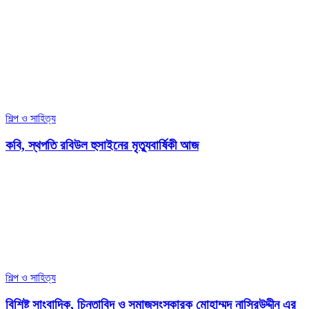
শিল্প ও সাহিত্য
কবি, স্থপতি রবিউল হুসাইনের মৃত্যুবার্ষিকী আজ
শিল্প ও সাহিত্য
বিশিষ্ট সাংবাদিক, চিন্তাবিদ ও সমাজসংস্কারক মোহাম্মদ নাসিরউদ্দীন এর