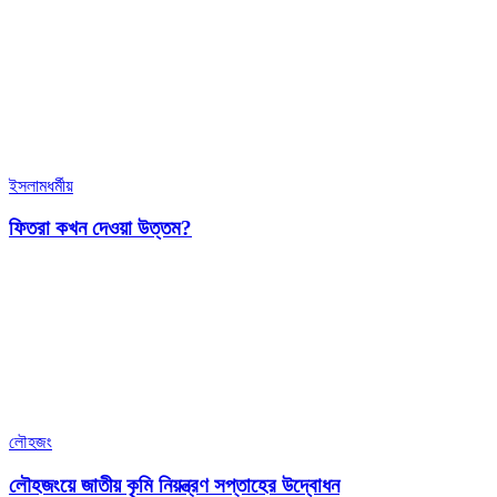
ইসলামধর্মীয়
ফিতরা কখন দেওয়া উত্তম?
লৌহজং
লৌহজংয়ে জাতীয় কৃমি নিয়ন্ত্রণ সপ্তাহের উদ্বোধন