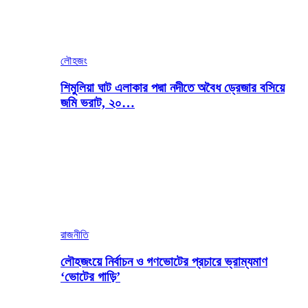
লৌহজং
শিমুলিয়া ঘাট এলাকার পদ্মা নদীতে অবৈধ ড্রেজার বসিয়ে
জমি ভরাট, ২০…
রাজনীতি
লৌহজংয়ে নির্বাচন ও গণভোটের প্রচারে ভ্রাম্যমাণ
‘ভোটের গাড়ি’