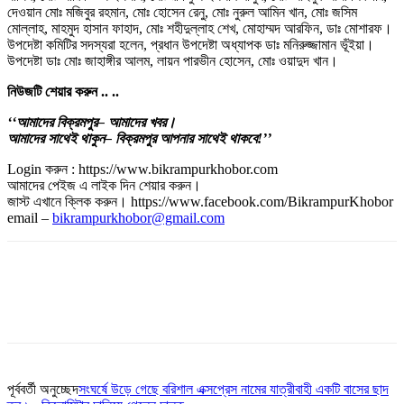
দেওয়ান মোঃ মজিবুর রহমান, মোঃ হোসেন রেনু, মোঃ নুরুল আমিন খান, মোঃ জসিম
মোল্লাহ, মাহমুদ হাসান ফাহাদ, মোঃ শহীদুল্লাহ শেখ, মোহাম্মদ আরফিন, ডাঃ মোশারফ।
উপদেষ্টা কমিটির সদস্যরা হলেন, প্রধান উপদেষ্টা অধ্যাপক ডাঃ মনিরুজ্জামান ভূঁইয়া।
উপদেষ্টা ডাঃ মোঃ জাহাঙ্গীর আলম, লায়ন পারভীন হোসেন, মোঃ ওয়াদুদ খান।
নিউজটি
শেয়ার
করুন
..
..
‘‘আমাদের
বিক্রমপুর
– আমাদের
খবর।
আমাদের
সাথেই
থাকুন
– বিক্রমপুর
আপনার
সাথেই
থাকবে
!’’
Login করুন : https://www.bikrampurkhobor.com
আমাদের পেইজ এ লাইক দিন শেয়ার করুন।
জাস্ট এখানে ক্লিক করুন। https://www.facebook.com/BikrampurKhobor
email –
bikrampurkhobor@gmail.com
পূর্ববর্তী অনুচ্ছেদ
সংঘর্ষে উড়ে গেছে বরিশাল এক্সপ্রেস নামের যাত্রীবাহী একটি বাসের ছাদ