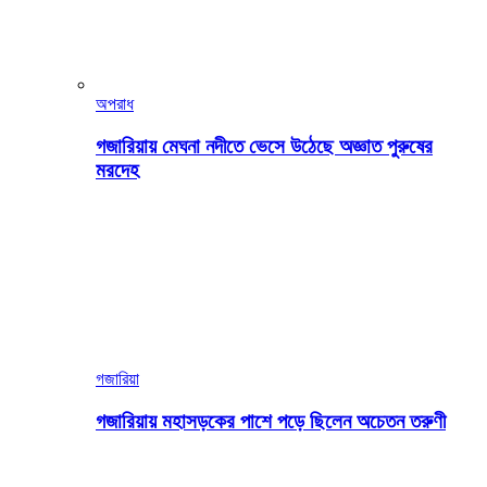
অপরাধ
গজারিয়ায় মেঘনা নদীতে ভেসে উঠেছে অজ্ঞাত পুরুষের
মরদেহ
গজারিয়া
গজারিয়ায় মহাসড়কের পাশে পড়ে ছিলেন অচেতন তরুণী