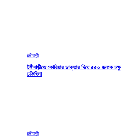
টঙ্গীবাড়ী
টঙ্গীবাড়ীতে কোরিয়ার ডাক্তার দিয়ে ৫৫০ জনকে চক্ষু
চকিৎিসা
টঙ্গীবাড়ী