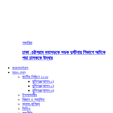
গজারিয়া
ঢাকা -চট্টগ্রাম মহাসড়কে সড়ক দুর্ঘটনায় পিকাপে আটকে
পড়া চালককে উদ্ধার
করোনাভাইরাস
আরও দেখুন
জাতীয় নির্বাচন ২০১৮
মুন্সিগঞ্জ(আসন-১)
মুন্সিগঞ্জ(আসন-২)
মুন্সিগঞ্জ(আসন-৩)
ইসলামধর্মীয়
বিজ্ঞান ও প্রযুক্তি
ব্যবসা-বাণিজ্য
ভিডিও