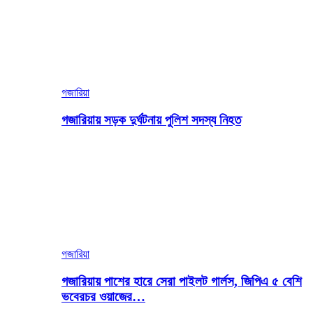
গজারিয়া
গজারিয়ায় সড়ক দুর্ঘটনায় পুলিশ সদস্য নিহত
গজারিয়া
গজারিয়ায় পাশের হারে সেরা পাইলট গার্লস, জিপিএ ৫ বেশি
ভবেরচর ওয়াজের…