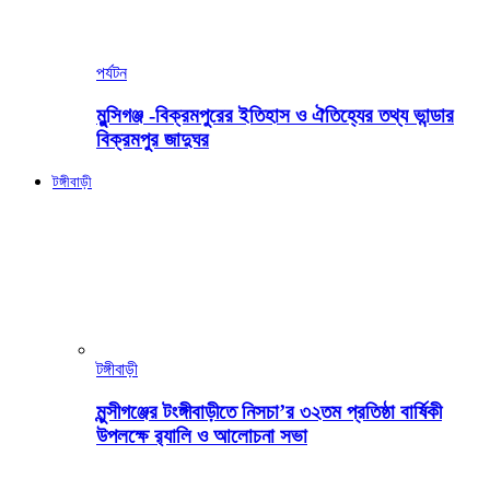
পর্যটন
মুন্সিগঞ্জ -বিক্রমপুরের ইতিহাস ও ঐতিহ্যের তথ্য ভান্ডার
বিক্রমপুর জাদুঘর
টঙ্গীবাড়ী
টঙ্গীবাড়ী
মুন্সীগঞ্জের টংঙ্গীবাড়ীতে নিসচা’র ৩২তম প্রতিষ্ঠা বার্ষিকী
উপলক্ষে র‍্যালি ও আলোচনা সভা