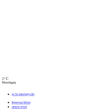
C
27
Munshiganj
লগ ইন করুন/সদস্য হউন
বিক্রমপুরের ইতিহাস
আমাদের সম্পর্কে