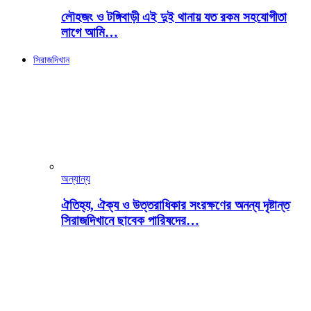
লৌহজং ও টঙ্গিবাড়ী এই দুই থানায় যত রকম সহযোগীতা
লাগে আমি…
সিরাজদিখান
অন্যান্য
ঐতিহ্য, ঐক্য ও উত্তরাধিকার সংরক্ষণের অনন্য দৃষ্টান্ত
সিরাজদিখানে ছাবেক পারিষদের…