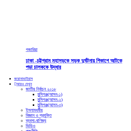
গজারিয়া
ঢাকা -চট্টগ্রাম মহাসড়কে সড়ক দুর্ঘটনায় পিকাপে আটকে
পড়া চালককে উদ্ধার
করোনাভাইরাস
আরও দেখুন
জাতীয় নির্বাচন ২০১৮
মুন্সিগঞ্জ(আসন-১)
মুন্সিগঞ্জ(আসন-২)
মুন্সিগঞ্জ(আসন-৩)
ইসলামধর্মীয়
বিজ্ঞান ও প্রযুক্তি
ব্যবসা-বাণিজ্য
ভিডিও