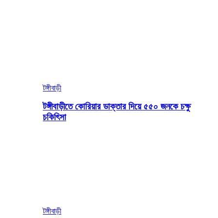
টঙ্গীবাড়ী
টঙ্গীবাড়ীতে কোরিয়ার ডাক্তার দিয়ে ৫৫০ জনকে চক্ষু
চকিৎিসা
টঙ্গীবাড়ী