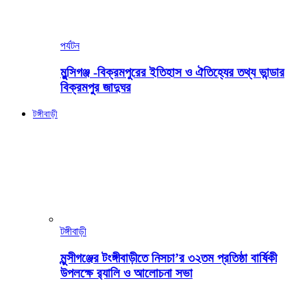
পর্যটন
মুন্সিগঞ্জ -বিক্রমপুরের ইতিহাস ও ঐতিহ্যের তথ্য ভান্ডার
বিক্রমপুর জাদুঘর
টঙ্গীবাড়ী
টঙ্গীবাড়ী
মুন্সীগঞ্জের টংঙ্গীবাড়ীতে নিসচা’র ৩২তম প্রতিষ্ঠা বার্ষিকী
উপলক্ষে র‍্যালি ও আলোচনা সভা