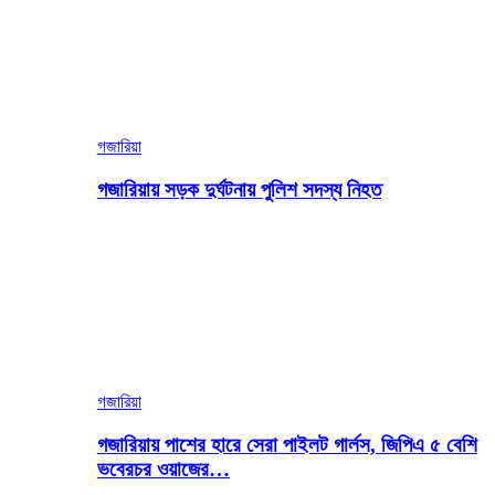
গজারিয়া
গজারিয়ায় সড়ক দুর্ঘটনায় পুলিশ সদস্য নিহত
গজারিয়া
গজারিয়ায় পাশের হারে সেরা পাইলট গার্লস, জিপিএ ৫ বেশি
ভবেরচর ওয়াজের…