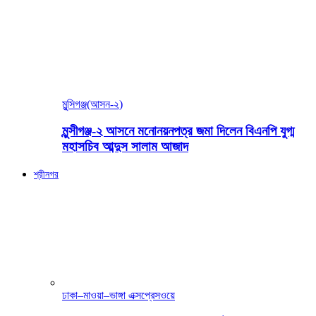
মুন্সিগঞ্জ(আসন-২)
মুন্সীগঞ্জ-২ আসনে মনোনয়নপত্র জমা দিলেন বিএনপি যুগ্ম
মহাসচিব আব্দুস সালাম আজাদ
শ্রীনগর
ঢাকা–মাওয়া–ভাঙ্গা এক্সপ্রেসওয়ে