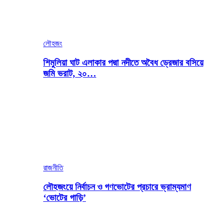
লৌহজং
শিমুলিয়া ঘাট এলাকার পদ্মা নদীতে অবৈধ ড্রেজার বসিয়ে
জমি ভরাট, ২০…
রাজনীতি
লৌহজংয়ে নির্বাচন ও গণভোটের প্রচারে ভ্রাম্যমাণ
‘ভোটের গাড়ি’