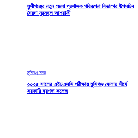
মুন্সীগঞ্জের নতুন জেলা প্রশাসক পরিকল্পনা বিভাগের উপসচিব
সৈয়দা নুরমহল আশরাফী
মুন্সিগঞ্জ সদর
২০২৫ সালের এইচএসসি পরীক্ষায় মুন্সিগঞ্জ জেলায় শীর্ষে
সরকারি হরগঙ্গা কলেজ