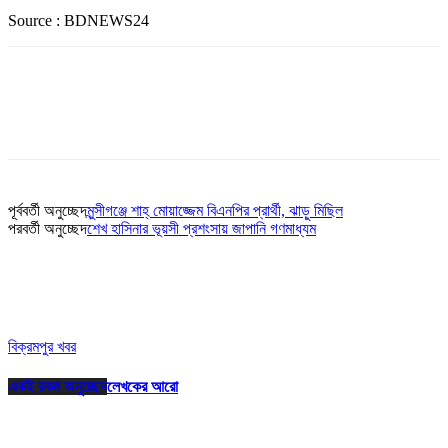
Source : BDNEWS24
পূর্ববর্তী অনুচ্ছেদ
মুন্সীগঞ্জে শাহ্ মোয়াজ্জেম বিএনপির প্রার্থী, ঝাড়ু মিছিল
পরবর্তী অনুচ্ছেদ
শেখ হাসিনার ভূয়সী প্রশংসায় জাপানি গণমাধ্যম
বিক্রমপুর খবর
একই রকম অনুচ্ছেদ
লেখকের আরো