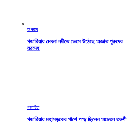
অপরাধ
গজারিয়ায় মেঘনা নদীতে ভেসে উঠেছে অজ্ঞাত পুরুষের
মরদেহ
গজারিয়া
গজারিয়ায় মহাসড়কের পাশে পড়ে ছিলেন অচেতন তরুণী