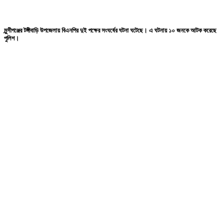
মুন্সীগঞ্জের টঙ্গীবাড়ি উপজেলায় বিএনপির দুই পক্ষের সংঘর্ষের ঘটনা ঘটেছে। এ ঘটনায় ১০ জনকে আটক করেছে
পুলিশ।