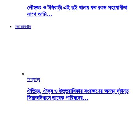
লৌহজং ও টঙ্গিবাড়ী এই দুই থানায় যত রকম সহযোগীতা
লাগে আমি…
সিরাজদিখান
অন্যান্য
ঐতিহ্য, ঐক্য ও উত্তরাধিকার সংরক্ষণের অনন্য দৃষ্টান্ত
সিরাজদিখানে ছাবেক পারিষদের…