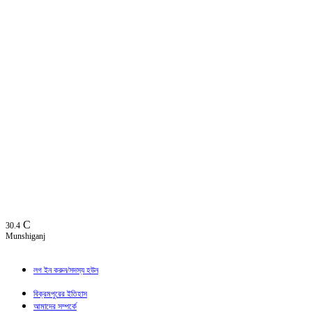
C
30.4
Munshiganj
লগ ইন করুন/সদস্য হউন
বিক্রমপুরের ইতিহাস
আমাদের সম্পর্কে