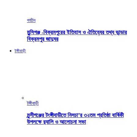
পর্যটন
মুন্সিগঞ্জ -বিক্রমপুরের ইতিহাস ও ঐতিহ্যের তথ্য ভান্ডার
বিক্রমপুর জাদুঘর
টঙ্গীবাড়ী
টঙ্গীবাড়ী
মুন্সীগঞ্জের টংঙ্গীবাড়ীতে নিসচা’র ৩২তম প্রতিষ্ঠা বার্ষিকী
উপলক্ষে র‍্যালি ও আলোচনা সভা