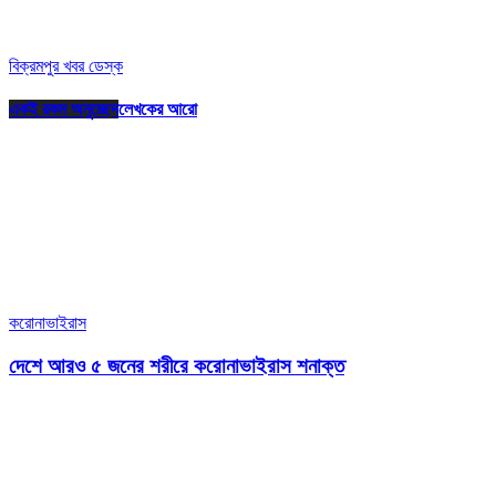
বিক্রমপুর খবর ডেস্ক
একই রকম অনুচ্ছেদ
লেখকের আরো
করোনাভাইরাস
দেশে আরও ৫ জনের শরীরে করোনাভাইরাস শনাক্ত