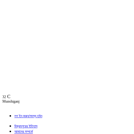
C
32
Munshiganj
লগ ইন করুন/সদস্য হউন
বিক্রমপুরের ইতিহাস
আমাদের সম্পর্কে