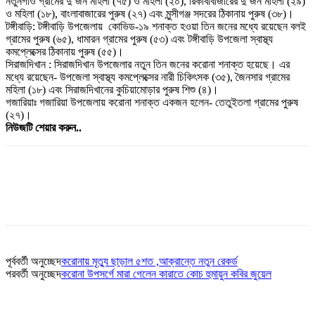
নতুনগাঁও গ্রামের দু’জন মহিলা (৭৫) ও মহিলা (২০), রিকাবীবাজারের দু’জন মহিলা (২৯)
ও মহিলা (১৮), বাংলাবাজারের পুরুষ (২৭) এবং মুন্সীগঞ্জ সদরের ঠিকানায় পুরুষ (৩৮)।
টঙ্গীবাড়ি: টঙ্গীবাড়ি উপজেলায় কোভিড-১৯ শনাক্ত হওয়া তিন জনের মধ্যে রয়েছেন বলই
গ্রামের পুরুষ (৬৫), ধামারন গ্রামের পুরুষ (৫৩) এবং টঙ্গীবাড়ি উপজেলা স্বাস্থ্য
কমপ্লেক্সের ঠিকানায় পুরুষ (৫৫)।
সিরাজদিখান : সিরাজদিখান উপজেলার নতুন তিন জনের করোনা শনাক্ত হয়েছে। এর
মধ্যে রয়েছেন- উপজেলা স্বাস্থ্য কমপ্লেক্সের নারী চিকিৎসক (৩৫), জৈনসার গ্রামের
মহিলা (১৮) এবং সিরাজদিখানের কুচিয়ামোড়ার পুরুষ শিশু (৪)।
গজারিয়াঃ গজারিয়া উপজেলায় করোনা শনাক্ত একজন হলেন- তেতুইতলা গ্রামের পুরুষ
(২৭)।
নিউজটি শেয়ার করুন..
পূর্ববর্তী অনুচ্ছেদ
করোনায় মৃত্যু ছাড়াল ৫শত ,আক্রান্তে নতুন রেকর্ড
পরবর্তী অনুচ্ছেদ
করোনা উপসর্গে মারা গেলেন কারাতে কোচ হুমায়ুন কবির জুয়েল