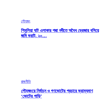
লৌহজং
শিমুলিয়া ঘাট এলাকার পদ্মা নদীতে অবৈধ ড্রেজার বসিয়ে
জমি ভরাট, ২০…
রাজনীতি
লৌহজংয়ে নির্বাচন ও গণভোটের প্রচারে ভ্রাম্যমাণ
‘ভোটের গাড়ি’