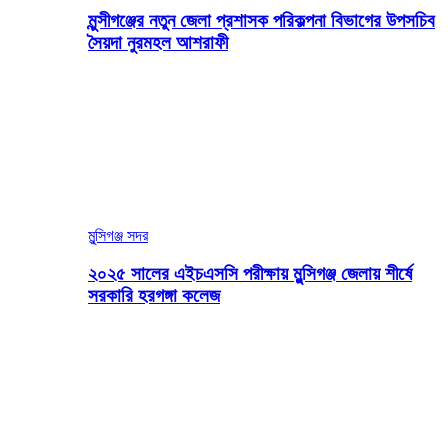
মুন্সীগঞ্জের নতুন জেলা প্রশাসক পরিকল্পনা বিভাগের উপসচিব
সৈয়দা নুরমহল আশরাফী
মুন্সিগঞ্জ সদর
২০২৫ সালের এইচএসসি পরীক্ষায় মুন্সিগঞ্জ জেলায় শীর্ষে
সরকারি হরগঙ্গা কলেজ