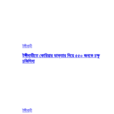
টঙ্গীবাড়ী
টঙ্গীবাড়ীতে কোরিয়ার ডাক্তার দিয়ে ৫৫০ জনকে চক্ষু
চকিৎিসা
টঙ্গীবাড়ী