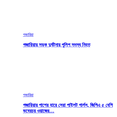
গজারিয়া
গজারিয়ায় সড়ক দুর্ঘটনায় পুলিশ সদস্য নিহত
গজারিয়া
গজারিয়ায় পাশের হারে সেরা পাইলট গার্লস, জিপিএ ৫ বেশি
ভবেরচর ওয়াজের…