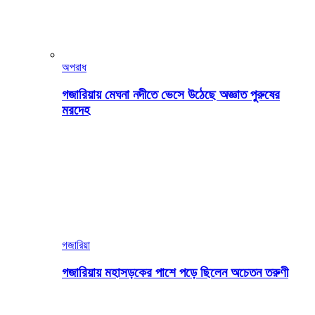
অপরাধ
গজারিয়ায় মেঘনা নদীতে ভেসে উঠেছে অজ্ঞাত পুরুষের
মরদেহ
গজারিয়া
গজারিয়ায় মহাসড়কের পাশে পড়ে ছিলেন অচেতন তরুণী