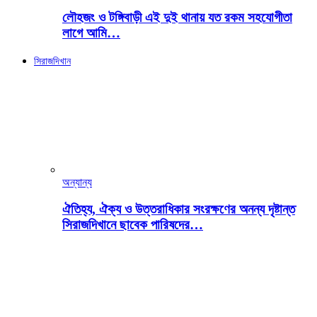
লৌহজং ও টঙ্গিবাড়ী এই দুই থানায় যত রকম সহযোগীতা
লাগে আমি…
সিরাজদিখান
অন্যান্য
ঐতিহ্য, ঐক্য ও উত্তরাধিকার সংরক্ষণের অনন্য দৃষ্টান্ত
সিরাজদিখানে ছাবেক পারিষদের…