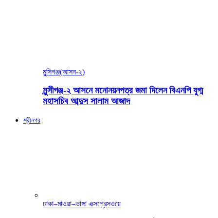
মুন্সিগঞ্জ(আসন-২)
মুন্সীগঞ্জ-২ আসনে মনোনয়নপত্র জমা দিলেন বিএনপি যুগ্ম
মহাসচিব আব্দুস সালাম আজাদ
শ্রীনগর
ঢাকা–মাওয়া–ভাঙ্গা এক্সপ্রেসওয়ে