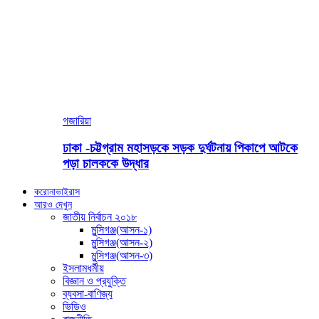
গজারিয়া
ঢাকা -চট্টগ্রাম মহাসড়কে সড়ক দুর্ঘটনায় পিকাপে আটকে
পড়া চালককে উদ্ধার
করোনাভাইরাস
আরও দেখুন
জাতীয় নির্বাচন ২০১৮
মুন্সিগঞ্জ(আসন-১)
মুন্সিগঞ্জ(আসন-২)
মুন্সিগঞ্জ(আসন-৩)
ইসলামধর্মীয়
বিজ্ঞান ও প্রযুক্তি
ব্যবসা-বাণিজ্য
ভিডিও