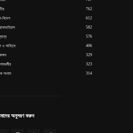
762
ীয়
612
শ-বিদেশ
582
োনাভাইরাস
576
যান্য
406
্প ও সাহিত্য
329
ষাঙ্গন
323
ামধর্মীয়
314
ক সংবাদ
মাদের অনুসরণ করুন