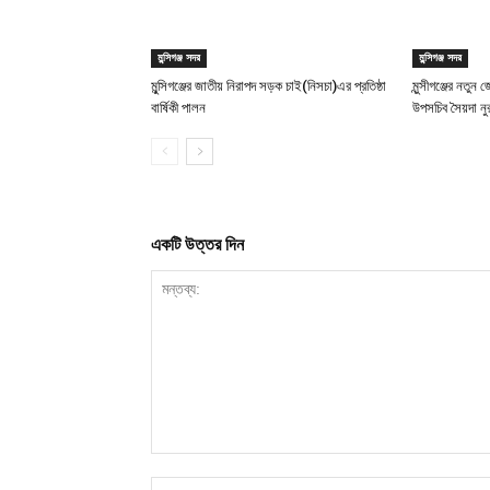
মুন্সিগঞ্জ সদর
মুন্সিগঞ্জ সদর
মুন্সিগঞ্জের জাতীয় নিরাপদ সড়ক চাই(নিসচা)এর প্রতিষ্ঠা
মুন্সীগঞ্জের নতুন
বার্ষিকী পালন
উপসচিব সৈয়দা 
একটি উত্তর দিন