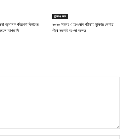
মুন্সিগঞ্জ সদর
 জেলা প্রশাসক পরিকল্পনা বিভাগের
২০২৫ সালের এইচএসসি পরীক্ষায় মুন্সিগঞ্জ জেলায়
নুরমহল আশরাফী
শীর্ষে সরকারি হরগঙ্গা কলেজ