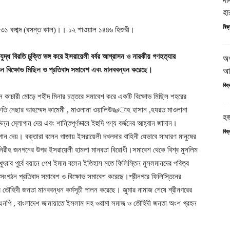
দা
হা
বিক
 ১৪৩১ বঙ্গাব্দ (বসন্ত কাল)।। ১২ শাওয়াল ১৪৪৬ হিজরী।
য় যুদ্ধ বিরতি চুক্তি ভঙ্গ করে ইসরায়েলী বর্বর আগ্রাসন ও নারকীয় গণহত্যার
অগ
ঠন বিক্ষোভ মিছিল ও প্রতিবাদ সমাবেশ এবং মানববন্ধন করেছে।
আগ
বিক
ন কাচারী মোড়ে শহীদ মিনার চত্তরে সমাবেশ করে একটি বিক্ষোভ মিছিল শহরের
 মুফতি নেছার আহম্মেদ কামেমী , মাওলানা ওয়ালিউরøাহ হাসান ,হযরত মাওলানা
হজ
ন্ন ম্লোগান দেয় এবং শান্তিপূর্ণভাবে ইহুদি পণ্য বর্জনের আহ্বান জানান।
বিক
োগান দেয়। বক্তারা বলেন গাজায় ইসরায়েলী দখলদার বাহিনী যেভাবে সাধারণ মানুষের
 ও নিরীহ জনগনের উপর ইসরায়েলী হামলা মানবতা বিরোধী।সমাবেশ থেকে বিশ্ব মুসলিম
ুৎবার পুর্বে বয়ানে পেশ ইমাম বলেন ইতিহাস মতে ফিলিস্তিন মুসলমানদের পবিত্র
্ন সংগঠন প্রতিবাদ সমাবেশ ও বিক্ষোভ সমাবেশ করেছে।শ্রীনগরে ফিলিস্তিনের
ের তৌহিদী জনতা মানববন্ধন কর্মসূচী পালন করেছে। জুমার নামাজ শেষে শ্রীনগরের
িএনপি , বাংলাদেশ জামায়াতে ইসলাম সহ ওরামা সমাজ ও তৌহিদী জনতা অংশ গ্রহন