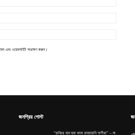
ইমেল এবং ওয়েবসাইট সংরক্ষণ করুন।
জনপ্রিয় পোস্ট
জন
“রাব্বির হাম হুমা কামা রাব্বায়ানি সাগীরা” – মা
লৌ