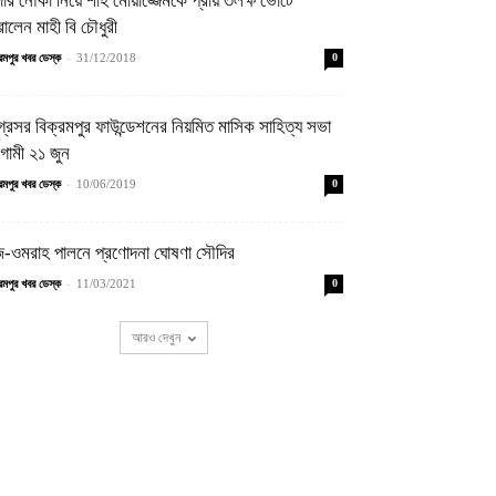
দার নৌকা নিয়ে শাহ মোয়াজ্জেমকে প্রায় ৩লক্ষ ভোটে
রালেন মাহী বি চৌধুরী
-
্রমপুর খবর ডেস্ক
31/12/2018
0
্রসর বিক্রমপুর ফাউন্ডেশনের নিয়মিত মাসিক সাহিত্য সভা
ামী ২১ জুন
-
্রমপুর খবর ডেস্ক
10/06/2019
0
-ওমরাহ পালনে প্রণোদনা ঘোষণা সৌদির
-
্রমপুর খবর ডেস্ক
11/03/2021
0
আরও দেখুন