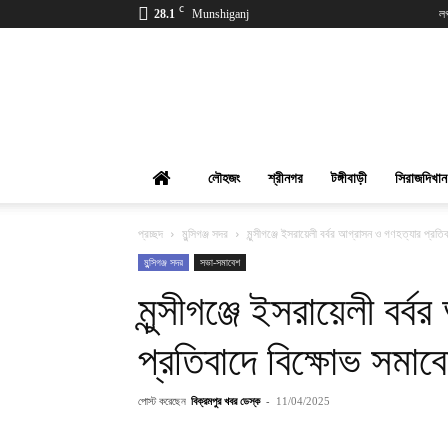
C
28.1
Munshiganj
ল
বিক্রমপুর
খবর
লৌহজং
শ্রীনগর
টঙ্গীবাড়ী
সিরাজদিখান
প্রচ্ছদ
মুন্সিগঞ্জ সদর
মুন্সীগঞ্জে ইসরায়েলী বর্বর আগ্রাসন ও গণহত্যার প্রত
মুন্সিগঞ্জ সদর
সভা-সমাবেশ
মুন্সীগঞ্জে ইসরায়েলী বর
প্রতিবাদে বিক্ষোভ সমাব
পোস্ট করেছেন
বিক্রমপুর খবর ডেস্ক
-
11/04/2025
শেয়ার