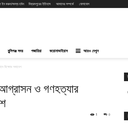
গ ইন করুন/সদস্য হউন
বিক্রমপুরের ইতিহাস
আমাদের সম্পর্কে
যোগাযোগ
মুন্সিগঞ্জ সদর
গজারিয়া
করোনাভাইরাস
আরও দেখুন
িবাদে বিক্ষোভ সমাবেশ
্বর আগ্রাসন ও গণহত্যার
েশ
1
0