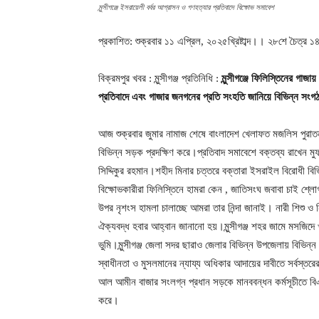
মুন্সীগঞ্জে ইসরায়েলী বর্বর আগ্রাসন ও গণহত্যার প্রতিবাদে বিক্ষোভ সমাবেশ
প্রকাশিত: শুক্রবার ১১ এপ্রিল, ২০২৫খ্রিষ্টাব্দ।। ২৮শে চৈত্র
বিক্রমপুর খবর : মুন্সীগঞ্জ প্রতিনিধি :
মুন্সীগঞ্জে ফিলিস্তিনের গাজা
প্রতিবাদে এবং গাজার জনগনের প্রতি সংহতি জানিয়ে বিভিন্ন সংগ
আজ শুক্রবার জুমার নামাজ শেষে বাংলাদেশ খেলাফত মজলিস পুরাত
বিভিন্ন সড়ক প্রদক্ষিণ করে।প্রতিবাদ সমাবেশে বক্তব্য রাখেন
সিদ্দিকুর রহমান।শহীদ মিনার চত্তরে বক্তারা ইসরাইল বিরোধী বিভি
বিক্ষোভকারীরা ফিলিস্তিনে হামরা কেন , জাতিসংঘ জবাবা চাই শ্ল
উপর নৃশংস হামলা চালাচ্ছে আমরা তার নিন্দা জানাই। নারী শিশু
ঐক্যবদ্ধ হবার আহ্বান জানানো হয়।মুন্সীগঞ্জ শহর জামে মসজিদে খ
ভুমি।মুন্সীগঞ্জ জেলা সদর ছারাও জেলার বিভিন্ন উপজেলায় বিভিন
স্বাধীনতা ও মুসলমানের ন্যায্য অধিকার আদায়ের দাবীতে সর্বস্তর
আল আমীন বাজার সংলগ্ন প্রধান সড়কে মানববন্ধন কর্মসূচীতে ব
করে।