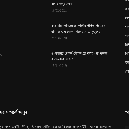
বাবার জন্য দোয়া
জাত
16/02/2021
দে
করোনায় লৌহজংয়ের কাজীর পাগলা গ্রামের
কর
বাবা ও তার ছেলে আমেরিকাতে মৃত্যুবরণ!...
অন্
29/03/2020
শিল
৫০বছরের রেকর্ড লৌহজংয়ে পদ্মায় ধরা পড়ছে
শিক্
াপন
ঝাকেঝাকে পাঙাশ
ইসল
15/11/2019
শো
র সম্পর্কে জানুন
আ
মপুর খবর একটি নিউজ, বিনোদন, সঙ্গীত ফ্যাশন বিষয়ক ওয়েবসাইট। আমরা আপনাকে