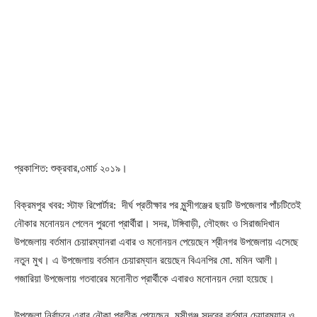
প্রকাশিত: শুক্রবার,৩মার্চ ২০১৯।
বিক্রমপুর খবর: স্টাফ রিপোর্টার: দীর্ঘ প্রতীক্ষার পর মুন্সীগঞ্জের ছয়টি উপজেলার পাঁচটিতেই
নৌকার মনোনয়ন পেলেন পুরনো প্রার্থীরা। সদর, টঙ্গিবাড়ী, লৌহজং ও সিরাজদিখান
উপজেলায় বর্তমান চেয়ারম্যানরা এবার ও মনোনয়ন পেয়েছেন শ্রীনগর উপজেলায় এসেছে
নতুন মুখ। এ উপজেলায় বর্তমান চেয়ারম্যান রয়েছেন বিএনপির মো. মমিন আলী।
গজারিয়া উপজেলায় গতবারের মনোনীত প্রার্থীকে এবারও মনোনয়ন দেয়া হয়েছে।
উপজেলা নির্বাচনে এবার নৌকা প্রতীক পেয়েছেন, মুন্সীগঞ্জ সদরের বর্তমান চেয়ারম্যান ও