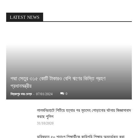
LATEST NEWS
পদ্মা সেতুর ৩১৫ কোটি টাকারও বেশি ঋণের কিস্তি গ্রহণ
প্রধানমন্ত্রীর
-
0
বিক্রমপুর খবর ডেস্ক
07/01/2024
লালমনিরহাটে পিটিয়ে হত্যার পর মৃতদেহ পোড়ানোর ঘটনায় জিজ্ঞাসাবাদ
করছে পুলিশ
31/10/2020
ভবিষ্যতে ৫০ শতাংশ শিক্ষার্থীকে কারিগরি শিক্ষায় অন্তর্ভুক্ত করা