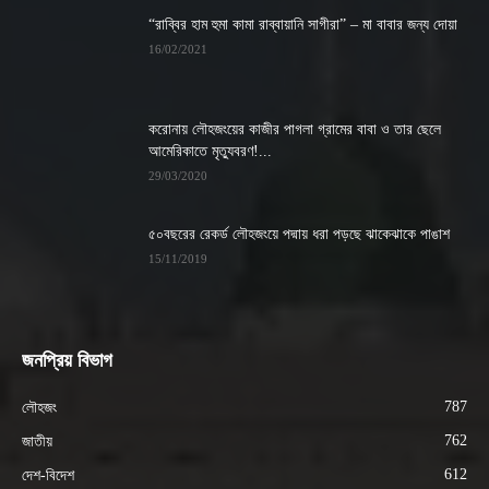
“রাব্বির হাম হুমা কামা রাব্বায়ানি সাগীরা” – মা বাবার জন্য দোয়া
16/02/2021
করোনায় লৌহজংয়ের কাজীর পাগলা গ্রামের বাবা ও তার ছেলে
আমেরিকাতে মৃত্যুবরণ!...
29/03/2020
৫০বছরের রেকর্ড লৌহজংয়ে পদ্মায় ধরা পড়ছে ঝাকেঝাকে পাঙাশ
15/11/2019
জনপ্রিয় বিভাগ
787
লৌহজং
762
জাতীয়
612
দেশ-বিদেশ