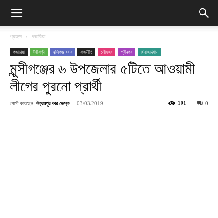
প্রচ্ছদ
গজারিয়া
গজারিয়া
টঙ্গীবাড়ী
মুন্সিগঞ্জ সদর
রাজনীতি
লৌহজং
শ্রীনগর
সিরাজদিখান
মুন্সীগঞ্জের ৬ উপজেলার ৫টিতে আওয়ামী
লীগের পুরনো প্রার্থী
পোস্ট করেছেন
বিক্রমপুর খবর ডেস্ক
-
101
03/03/2019
0