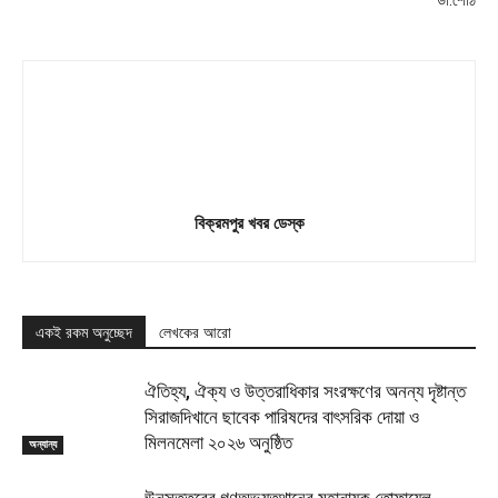
বিক্রমপুর খবর ডেস্ক
একই রকম অনুচ্ছেদ
লেখকের আরো
ঐতিহ্য, ঐক্য ও উত্তরাধিকার সংরক্ষণের অনন্য দৃষ্টান্ত
সিরাজদিখানে ছাবেক পারিষদের বাৎসরিক দোয়া ও
মিলনমেলা ২০২৬ অনুষ্ঠিত
অন্যান্য
ঊনসত্তরের গণঅভ্যুত্থানের মহানায়ক তোফায়েল