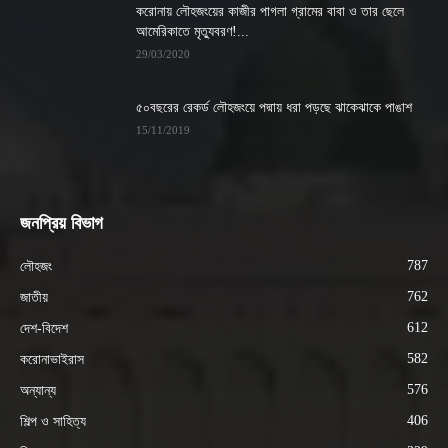
করোনায় লৌহজংয়ের কাজীর পাগলা গ্রামের বাবা ও তার ছেলে
আমেরিকাতে মৃত্যুবরণ!...
29/03/2020
৫০বছরের রেকর্ড লৌহজংয়ে পদ্মায় ধরা পড়ছে ঝাকেঝাকে পাঙাশ
15/11/2019
জনপ্রিয় বিভাগ
787
লৌহজং
762
জাতীয়
612
দেশ-বিদেশ
582
করোনাভাইরাস
576
অন্যান্য
406
শিল্প ও সাহিত্য