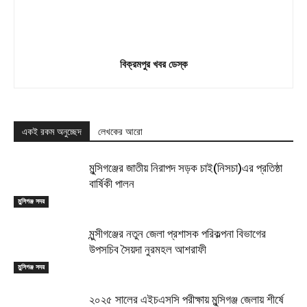
বিক্রমপুর খবর ডেস্ক
একই রকম অনুচ্ছেদ
লেখকের আরো
মুন্সিগঞ্জের জাতীয় নিরাপদ সড়ক চাই(নিসচা)এর প্রতিষ্ঠা
বার্ষিকী পালন
মুন্সিগঞ্জ সদর
মুন্সীগঞ্জের নতুন জেলা প্রশাসক পরিকল্পনা বিভাগের
উপসচিব সৈয়দা নুরমহল আশরাফী
মুন্সিগঞ্জ সদর
২০২৫ সালের এইচএসসি পরীক্ষায় মুন্সিগঞ্জ জেলায় শীর্ষে