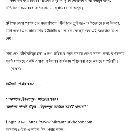
এ সময় উপস্থিত ছিলেন অতিরিক্ত পুলিশ সুপার মোহাম্মদ কাজী হুমায়ুন রশিদ,
বিডিক্লিন সমন্বয়ক অমিত হাসান, জুবায়ের শেখ প্রমুখ।
মুন্সীগঞ্জ জেলা প্রশাসনের সহযোগিতায় বিডিক্লিন মুন্সীগঞ্জ-এর উদ্যোগে ঢাকা উত্তর,
ঢাকা দক্ষিণ এবং নারায়ণগঞ্জ ইউনিটের ৪ শতাধিক স্বেচ্ছাসেবক এই অভিযানে অংশ
নেয়।
সারা দেশে জীববৈচিত্র রক্ষা ও মশা-মাছির উপদ্রব কমাতে দেশের সকল জেলা, উপজেলায়
প্রতি সপ্তাহে একটি এলাকা পরিচ্ছন্ন কার্যক্রম পরিচালনা করে আসছে সংগঠনটি।
(বাসস)
নিউজটি
শেয়ার
করুন
..
..
‘‘আমাদের
বিক্রমপুর
– আমাদের
খবর।
আমাদের
সাথেই
থাকুন
– বিক্রমপুর
আপনার
সাথেই
থাকবে
!’’
Login করুন : https://www.bikrampurkhobor.com
আমাদের পেইজ এ লাইক দিন শেয়ার করুন।