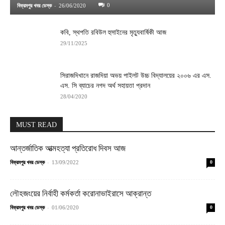
-
0
বিক্রমপুর খবর ডেস্ক
26/06/2020
কবি, স্থপতি রবিউল হুসাইনের মৃত্যুবার্ষিকী আজ
29/11/2025
সিরাজদিখানে রাজদিয়া অভয় পাইলট উচ্চ বিদ্যালয়ের ২০০৬ এর এস.
এস. সি ব্যাচের নগদ অর্থ সহায়তা প্রদান
28/04/2020
MUST READ
আন্তর্জাতিক আত্মহত্যা প্রতিরোধ দিবস আজ
-
বিক্রমপুর খবর ডেস্ক
13/09/2022
0
লৌহজংয়ের নির্বাহী কর্মকর্তা করোনাভাইরাসে আক্রান্ত
-
বিক্রমপুর খবর ডেস্ক
01/06/2020
0