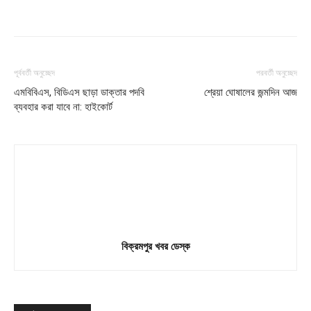
পূর্ববর্তী অনুচ্ছেদ
পরবর্তী অনুচ্ছেদ
এমবিবিএস, বিডিএস ছাড়া ডাক্তার পদবি
শ্রেয়া ঘোষালের জন্মদিন আজ
ব্যবহার করা যাবে না: হাইকোর্ট
বিক্রমপুর খবর ডেস্ক