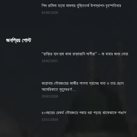
শিশু রামিসা হত্যা মামলার যুক্তিতর্ক উপস্থাপন বৃহস্পতিবার
03/06/2026
জনপ্রিয় পোস্ট
“রাব্বির হাম হুমা কামা রাব্বায়ানি সাগীরা” – মা বাবার জন্য দোয়া
16/02/2021
করোনায় লৌহজংয়ের কাজীর পাগলা গ্রামের বাবা ও তার ছেলে
আমেরিকাতে মৃত্যুবরণ!...
29/03/2020
৫০বছরের রেকর্ড লৌহজংয়ে পদ্মায় ধরা পড়ছে ঝাকেঝাকে পাঙাশ
15/11/2019