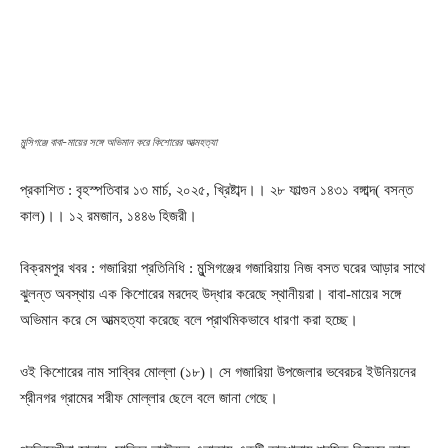
মুন্সিগঞ্জে বাবা-মায়ের সঙ্গে অভিমান করে কিশোরের আত্মহত্যা
প্রকাশিত : বৃহস্পতিবার ১৩ মার্চ, ২০২৫, খ্রিষ্টাব্দ।। ২৮ ফাল্গুন ১৪৩১ বঙ্গাব্দ( বসন্ত
কাল)।। ১২ রমজান, ১৪৪৬ হিজরী।
বিক্রমপুর খবর : গজারিয়া প্রতিনিধি : মুন্সিগঞ্জের গজারিয়ায় নিজ বসত ঘরের আড়ার সাথে
ঝুলন্ত অবস্থায় এক কিশোরের মরদেহ উদ্ধার করেছে স্থানীয়রা। বাবা-মায়ের সঙ্গে
অভিমান করে সে আত্মহত্যা করেছে বলে প্রাথমিকভাবে ধারণা করা হচ্ছে।
ওই কিশোরের নাম সাব্বির মোল্লা (১৮)। সে গজারিয়া উপজেলার ভবেরচর ইউনিয়নের
শ্রীনগর গ্রামের শরীফ মোল্লার ছেলে বলে জানা গেছে।