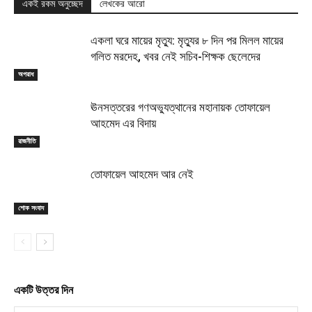
একই রকম অনুচ্ছেদ
লেখকের আরো
একলা ঘরে মায়ের মৃত্যু: মৃত্যুর ৮ দিন পর মিলল মায়ের
গলিত মরদেহ, খবর নেই সচিব-শিক্ষক ছেলেদের
অপরাধ
ঊনসত্তরের গণঅভ্যুত্থানের মহানায়ক তোফায়েল
আহমেদ এর বিদায়
রাজনীতি
তোফায়েল আহমেদ আর নেই
শোক সংবাদ
একটি উত্তর দিন