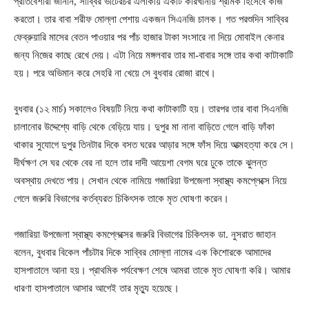
প্রতিবেশীরা জানান, সাব্বির ভাটেরচর এলাকায় একটি কারখানায় শ্রমিক হিসেবে কাজ
করতো। তার বাবা শরীফ মোল্লা পেশায় একজন সিএনজি চালক। গত পরশুদিন সাব্বির
ফেব্রুয়ারি মাসের বেতন পাওয়ার পর পাঁচ হাজার টাকা সংসারে না দিয়ে মোবাইল কেনার
জন্য নিজের কাছে রেখে দেয়। এটা নিয়ে মঙ্গলবার তার মা-বাবার সঙ্গে তার কথা কাটাকাটি
হয়। পরে অভিমান করে সেহরি না খেয়ে সে বুধবার রোজা রাখে।
বুধবার (১২ মার্চ) সকালেও বিষয়টি নিয়ে কথা কাটাকাটি হয়। তারপর তার বাবা সিএনজি
চালানোর উদ্দেশ্যে বাড়ি থেকে বেড়িয়ে যায়। দুপুর মা নানা বাড়িতে গেলে বাড়ি ফাঁকা
থাকার সুযোগে দুপুর তিনটার দিকে বসত ঘরের আড়ার সঙ্গে ফাঁস দিয়ে আত্মহত্যা করে সে।
দীর্ঘক্ষণ সে ঘর থেকে বের না হলে তার দাদী আয়েশা বেগম ঘরে ঢুকে তাকে ঝুলন্ত
অবস্থায় দেখতে পায়। সেখান থেকে নামিয়ে গজারিয়া উপজেলা স্বাস্থ্য কমপ্লেক্সে নিয়ে
গেলে জরুরি বিভাগের কর্তব্যরত চিকিৎসক তাকে মৃত ঘোষণা করেন।
গজারিয়া উপজেলা স্বাস্থ্য কমপ্লেক্সের জরুরি বিভাগের চিকিৎসক ডা. নুসরাত জাহান
বলেন, বুধবার বিকেল পাঁচটার দিকে সাব্বির মোল্লা নামের এক কিশোরকে আমাদের
হাসপাতালে আনা হয়। প্রাথমিক পর্যবেক্ষণ শেষে আমরা তাকে মৃত ঘোষণা করি। আমার
ধারণা হাসপাতালে আসার আগেই তার মৃত্যু হয়েছে।