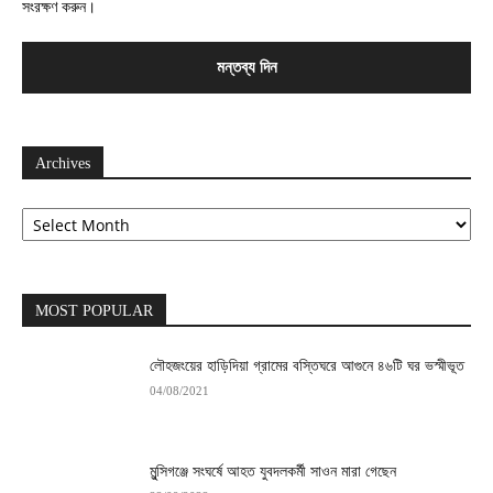
সংরক্ষণ করুন।
Archives
Archives
MOST POPULAR
লৌহজংয়ের হাড়িদিয়া গ্রামের বস্তিঘরে আগুনে ৪৬টি ঘর ভস্মীভূত
04/08/2021
মুন্সিগঞ্জে সংঘর্ষে আহত যুবদলকর্মী সাওন মারা গেছেন