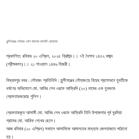
মুন্সিগঞ্জের লৌহজং ধর্ষণ মামলার আসামি গ্রেপ্তার
প্রকাশিত: রবিবার ২০ এপ্রিল, ২০২৫ খ্রিষ্টাব্দ।। ৭ই বৈশাখ ১৪৩২ বঙ্গাব্দ
(গ্রীষ্মকাল)।। ২১ শাওয়াল ১৪৪৬ হিজরী।
বিক্রমপুর খবর : লৌহজং প্রতিনিধি : মুন্সীগঞ্জের লৌহজংয়ে বিয়ের প্রলোভনে যুবতীকে
ধর্ষণের অভিযোগে মো. আবির শেখ ওরফে আফ্রিদি (২০) নামের এক যুবককে
গ্রেফতারকরেছে পুলিশ।
গ্রেফতারকৃত আসামী মো. আবির শেখ ওরফে আফ্রিদি তিনি উপজেলার পূর্ব বুরদিয়া
গ্রামের মো. আরিফ শেখের ছেলে।
আজ রবিবার (২০ এপ্রিল) সকালে আসামিকে আদালতের মাধ্যমে জেলহাজতে পাঠানো
হয়।