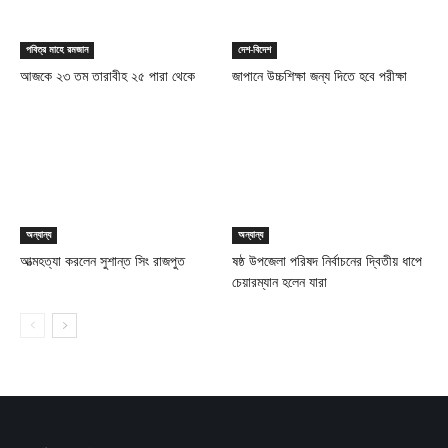
পবিত্র মাহে রমজান
দেশ-বিদেশ
আজকে ২৩ তম তারাবীহ ২৫ পারা থেকে
জাপানে উচ্চশিক্ষা জন্য দিতে হবে পরীক্ষা
অন্যান্য
অন্যান্য
আত্মহত্যা করলেন সুশান্ত সিং রাজপুত
ষষ্ঠ উপজেলা পরিষদ নির্বাচনের দ্বিতীয় ধাপে
চেয়ারম্যান হলেন যারা