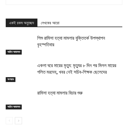
একই রকম অনুচ্ছেদ
লেখকের আরো
শিশু রামিসা হত্যা মামলার যুক্তিতর্ক উপস্থাপন
বৃহস্পতিবার
আইন আদালত
একলা ঘরে মায়ের মৃত্যু: মৃত্যুর ৮ দিন পর মিলল মায়ের
গলিত মরদেহ, খবর নেই সচিব-শিক্ষক ছেলেদের
অপরাধ
রামিসা হত্যা মামলার বিচার শুরু
আইন আদালত