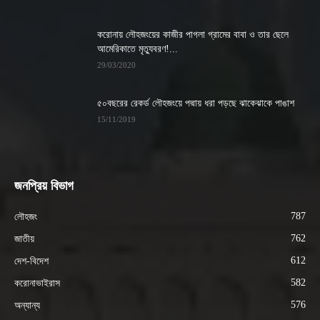
করোনায় লৌহজংয়ের কাজীর পাগলা গ্রামের বাবা ও তার ছেলে
আমেরিকাতে মৃত্যুবরণ!...
29/03/2020
৫০বছরের রেকর্ড লৌহজংয়ে পদ্মায় ধরা পড়ছে ঝাকেঝাকে পাঙাশ
15/11/2019
জনপ্রিয় বিভাগ
787
লৌহজং
762
জাতীয়
612
দেশ-বিদেশ
582
করোনাভাইরাস
576
অন্যান্য