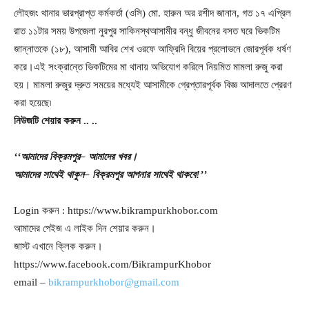
লৌহজং থানার ভারপ্রাপ্ত কর্মকর্তা (ওসি) মো. হারুন অর রশীদ জানান, গত ১৭ এপ্রিল
রাত ১১টার সময় উপজেলা নুরপুর সাকিনস্থআসামীর বন্ধু জীবনের বসত ঘরে ভিকটিম
জান্নাতকে (১৮), আসামী আবির শেখ ওরফে আফ্রিদি বিয়ের প্রলোভনে জোরপূর্বক ধর্ষণ
করে।এই সংক্রান্তে ভিকটিমের মা থানায় অভিযোগ করিলে নিয়মিত মামলা রুজু করা
হয়। মামলা রুজুর দ্রুত সময়ের মধ্যেই আসামীকে গ্রেপ্তারপূর্বক বিজ্ঞ আদালতে প্রেরণ
করা হয়েছে৷
নিউজটি
শেয়ার
করুন
..
..
‘‘আমাদের
বিক্রমপুর
– আমাদের
খবর।
আমাদের
সাথেই
থাকুন
– বিক্রমপুর
আপনার
সাথেই
থাকবে
!’’
Login করুন : https://www.bikrampurkhobor.com
আমাদের পেইজ এ লাইক দিন শেয়ার করুন।
জাস্ট এখানে ক্লিক করুন।
https://www.facebook.com/BikrampurKhobor
email –
bikrampurkhobor@gmail.com