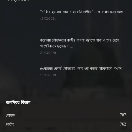
“রাব্বির হাম হুমা কামা রাব্বায়ানি সাগীরা” – মা বাবার জন্য দোয়া
16/02/2021
করোনায় লৌহজংয়ের কাজীর পাগলা গ্রামের বাবা ও তার ছেলে
আমেরিকাতে মৃত্যুবরণ!...
29/03/2020
৫০বছরের রেকর্ড লৌহজংয়ে পদ্মায় ধরা পড়ছে ঝাকেঝাকে পাঙাশ
15/11/2019
জনপ্রিয় বিভাগ
787
লৌহজং
762
জাতীয়