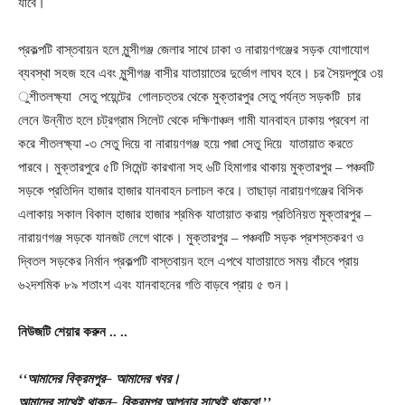
যাবে।
প্রকল্পটি বাস্তবায়ন হলে মুন্সীগঞ্জ জেলার সাথে ঢাকা ও নারায়ণগঞ্জের সড়ক যোগাযোগ
ব্যবস্থা সহজ হবে এবং মুন্সীগঞ্জ বাসীর যাতায়াতের দুর্ভোগ লাঘব হবে। চর সৈয়দপুরে ৩য়
ুশীতলক্ষ্যা সেতু পয়েন্টের গোলচত্তর থেকে মুক্তারপুর সেতু পর্যন্ত সড়কটি চার
লেনে উন্নীত হলে চট্রগ্রাম সিলেট থেকে দক্ষিণাঞ্চল গামী যানবাহন ঢাকায় প্রবেশ না
করে শীতলক্ষ্যা -৩ সেতু দিয়ে বা নারায়ণগঞ্জ হয়ে পদ্মা সেতু দিয়ে যাতায়াত করতে
পারবে। মুক্তারপুরে ৫টি সিমেন্ট কারখানা সহ ৬টি হিমাগার থাকায় মুক্তারপুর – পঞ্চবটি
সড়কে প্রতিদিন হাজার হাজার যানবাহন চলাচল করে। তাছাড়া নারায়ণগঞ্জের বিসিক
এলাকায় সকাল বিকাল হাজার হাজার শ্রমিক যাতায়াত করায় প্রতিনিয়ত মুক্তারপুর –
নারায়ণগঞ্জ সড়কে যানজট লেগে থাকে। মুক্তারপুর – পঞ্চবটি সড়ক প্রশস্তকরণ ও
দ্বিতল সড়কের নির্মান প্রকল্পটি বাস্তবায়ন হলে এপথে যাতায়াতে সময় বাঁচবে প্রায়
৬২দশমিক ৮৯ শতাংশ এবং যানবাহনের গতি বাড়বে প্রায় ৫ গুন।
নিউজটি
শেয়ার
করুন
..
..
‘‘আমাদের
বিক্রমপুর
– আমাদের
খবর।
আমাদের
সাথেই
থাকুন
– বিক্রমপুর
আপনার
সাথেই
থাকবে
!’’