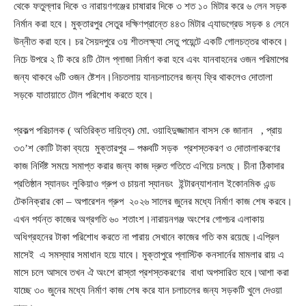
থেকে ফতুল্লার দিকে ও নারায়ণগঞ্জের চাষারার দিকে ৩ শত ১০ মিটার করে ৬ লেন সড়ক
নির্মান করা হবে। মুক্তারপুর সেতুর দক্ষিণপ্রান্তে ৪৪৩ মিটার এ্যাডগ্রেড সড়ক ৪ লেনে
উন্নীত করা হবে। চর সৈয়দপুরে ৩য় শীতলক্ষ্যা সেতু পয়েন্টে একটি গোলচত্তর থাকবে।
নিচে উপরে ২ টি করে ৪টি টোল প্লাজা নির্মাণ করা হবে এবং যানবাহনের ওজন পরিমাপের
জন্য থাকবে ৬টি ওজন ষ্টেশন।নিচতলায় যানচলাচলের জন্য ফ্রি থাকলেও দোতালা
সড়কে যাতায়াতে টোল পরিশোধ করতে হবে।
প্রকল্প পরিচালক ( অতিরিক্ত দায়িত্ব) মো. ওয়াহিদুজ্জামান বাসস কে জানান , প্রায়
৩৩’শ কোটি টাকা ব্যয়ে মুক্তারপুর – পঞ্চবটি সড়ক প্রশস্তকরণ ও দোতালাকরণের
কাজ নির্দিষ্ট সময়ে সমাপ্ত করার জন্য কাজ দ্রুত গতিতে এগিয়ে চলছে। চীনা ঠিকাদার
প্রতিষ্ঠান স্যানডং লুকিয়াও গ্রুপ ও চায়না স্যানডং ইন্টারন্যাশনাল ইকোনমিক এন্ড
টেকনিক্রার কো – অপারেশন গ্রুপ ২০২৬ সালের জুনের মধ্যে নির্মাণ কাজ শেষ করবে।
এখন পর্যন্ত কাজের অগ্রগতি ৬০ শতাংশ।নারায়নগঞ্জ অংশের গোপচর এলাকায়
অধিগ্রহনের টাকা পরিশোধ করতে না পারায় সেখানে কাজের গতি কম রয়েছে।এপ্রিল
মাসেই এ সমস্যার সমাধান হয়ে যাবে। মুক্তাপুরে প্লাস্টিক কনসার্নের মামলার রায় এ
মাসে চলে আসবে তখন ঐ অংশে রাস্তা প্রশস্তকরণের বাধা অপসারিত হবে।আশা করা
যাচ্ছে ৩০ জুনের মধ্যে নির্মাণ কাজ শেষ করে যান চলাচলের জন্য সড়কটি খুলে দেওয়া