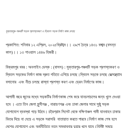
মুক্তারপুর-পঞ্চবটি সড়ক প্রশস্তকরণ ও দ্বিতল সড়ক নির্মাণ কাজ চলছে
প্রকাশিত: শনিবার ১২ এপ্রিল, ২০২৫খ্রিষ্টাব্দ।। ২৯শে চৈত্র ১৪৩১ বঙ্গাব্দ (বসন্ত
কাল)।। ১৩ শাওয়াল ১৪৪৬ হিজরী।
বিক্রমপুর খবর : অনলাইন ডেস্ক : (বাসস) : মুক্তারপুর-পঞ্চবটি সড়ক প্রশস্তকরণ ও
দ্বিতল সড়কের নির্মাণ কাজ দ্রুত গতিতে এগিয়ে চলছে।দ্বিতল সড়কে চলছে ডেক্সস্ল্যাাব
বসানোর এবং নীচে চলছে রাস্তা প্রশস্ত করণ এবং ড্রেন নির্মাণের কাজ।
আগামী বছর জুনের মধ্যে সড়কটির নির্মাণকাজ শেষ করে যানচলাচলের জন্য খুলে দেওয়া
হবে । এতে তিন জেলা মুন্সীগঞ্জ , নারায়ণগঞ্জ এবং ঢাকা জেলার সাথে সুষ্ঠু সড়ক
যোগাযোগ ব্যবস্থা গড়ে উঠবে। চট্রগ্রাম সিলেট থেকে দক্ষিণাঞ্চল গামী যানবাহন ঢাকার
ভিতর দিয়ে না যেয়ে এ সড়কে সরাসরি যাতায়াত করতে পারবে।নির্মাণ কাজ শেষ হলে
দেশের যোগাযোগ এবং অর্থনীতিতে নতুন সম্ভাবনার দুয়ার খুলে যাবে।নির্দিষ্ট সময়ে