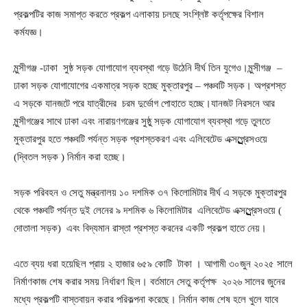
প্রকল্পটির কাজ সমাপ্ত করতে প্রকল্প এলাকায় চলছে সংশ্লিষ্ট কর্তৃপক্ষের বিশাল
কর্মযজ্ঞ।
মুন্সীগঞ্জ -ঢাকা সুষ্ঠ সড়ক যোগাযোগ ব্যবস্থা গড়ে উঠেনি দীর্ঘ তিন যুগেও।মুন্সীগঞ্জ –
ঢাকা সড়ক যোগাযোগের একমাত্র সড়ক হচ্ছে মুক্তারপুর – পঞ্চবটি সড়ক। অপ্রশস্ত
এ সড়কে যানজটে পরে যাত্রীদের চরম দুর্ভোগ পোহাতে হচ্ছে।যানজট নিরসনে আর
মুন্সীগঞ্জের সাথে ঢাকা এবং নারায়ণগঞ্জের সুষ্ঠু সড়ক যোগাযোগ ব্যবস্থা গড়ে তুলতে
মুক্তারপুর হতে পঞ্চবটি পর্যন্ত সড়ক প্রশস্তকরণ এবং এলিবেটেড এক্সপ্র্র্র্র্র্র্র্র্রেসওয়ে
(দ্বিতল সড়ক ) নির্মান করা হচ্ছে।
সড়ক পরিবহন ও সেতু মন্ত্রনালয় ১০ দশমিক ৩৭ কিলোমিটার দীর্ঘ এ সড়কে মুক্তারপুর
থেকে পঞ্চবটি পর্যন্ত দুই লেনের ৯ দশমিক ৬ কিলোমিটার এলিবেটেড এক্সপ্র্র্র্র্র্র্র্র্রেসওয়ে (
দোতালা সড়ক) এবং বিদ্যমান রাস্তা প্রশস্ত করনের একটি প্রকল্প হাতে নেয়।
এতে ব্যয় ধরা হয়েছিল প্রায় ২ হাজার ৬৫৯ কোটি টাকা । আগামী ৩০জুন ২০২৫ সালে
নির্মাণকাজ শেষ করার সময় নির্ধারণ ছিল। বর্তমানে সেতু কর্তৃপক্ষ ২০২৬ সালের জুনের
মধ্যে প্রকল্পটি বাস্তবায়ন করার পরিকল্পনা করেছে। নির্মান কাজ শেষ হলে খুলে যাবে