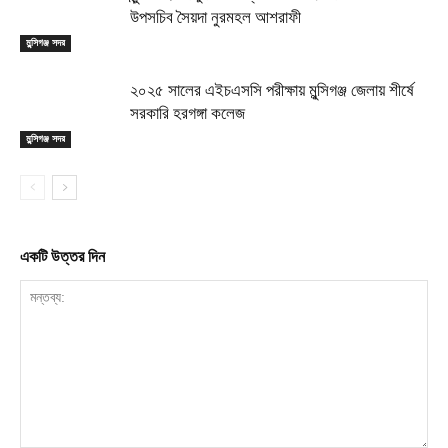
উপসচিব সৈয়দা নুরমহল আশরাফী
মুন্সিগঞ্জ সদর
২০২৫ সালের এইচএসসি পরীক্ষায় মুন্সিগঞ্জ জেলায় শীর্ষে
সরকারি হরগঙ্গা কলেজ
মুন্সিগঞ্জ সদর
একটি উত্তর দিন