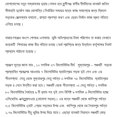
যোগাযোগের নতুন সম্ভাবনার দুয়ার।লাঘব হবে মুন্সীগঞ্জ বাসীর দীর্ঘদিনের যানজট জনিত
সীমাহনি দুর্ভোগ আর ভোগান্তি।নির্ধারিত সময়ের মধ্যে কাজ সমাপ্তের জন্য দ্বিতল
সড়কের ডেক্সস্লাব বসানো , রাস্তা প্রশস্ত করণ এবং ড্রেন নির্মান কাজ দ্রুত গতিতে
এগিয়ে চলছে।
নারায়ণগঞ্জের অংশে গোপচর এলাকায় ভুমি অধিগ্রহনের টাকা পরিশোধ না করায় সেখানে
কয়েকটি পিলারের কাজ ধীর গতিতে চলছে।অর্থ প্রাপ্তির জন্য উর্ধ্বতন কর্তৃপক্ষের নিকট
প্রস্তাব পাঠানো হয়েছে।
প্রকল্প সূত্রে জানা যায় , ১০ দশমিক ৩৭ কিলোমিটার দীর্ঘ মুক্তারপুর – পঞ্চবটি সড়কে
প্রস্তাবিত প্রকল্পের আওতায় ৭ কিলোমিটার অ্যাটগ্রেড সড়ক দুই লেন এবং ৩য়
শীতলক্ষ্যা সেতু থেকে মুক্তারপুর সেতু পর্যন্ত ৩ দশমিক ৭৫ কিলোমিটার অ্যাটগ্রেড
সড়ক ৪ লেনে উন্নীত করা হবে। পঞ্চবটি থেকে শীতলক্ষ্যা -৩ সেতু পর্যন্ত ২ দশমিক
৮০ কিলোমিটার দৈর্ঘ্যরে ৬ টি র‌্যাম সহ দুই লেন বিশিষ্ট ৯ দশমিক ৬ কিলোমিটার হচ্ছে
এলিবেটেড এক্সপ্র্র্র্র্র্র্র্র্রেসওয়ে (দোতালা সড়ক)। এর মধ্যে পঞ্চবটি থেকে কাশিপুর পর্যন্ত
৩.৫ কিলোমিটার এ্যাট -গ্রেড সড়কের উপর এবং কাশিপুর থেকে চর সৈয়দপুর পর্যন্ত
২.৭৬ কিলোমিটার নীচু ভুমির উপর দিয়ে যাবে। এছাড়া যানজট নিরসনে পঞ্চবটি মোড়