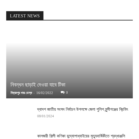
LATEST NEWS
নিবন্ধন ছাড়াই দেওয়া যাবে টিকা
-
0
বিক্রমপুর খবর ডেস্ক
16/02/2022
দ্বাদশ জাতীয় সংসদ নির্বাচন উপলক্ষে জেলা পুলিশ মুন্সীগঞ্জের ব্রিফিং
08/01/2024
কালজয়ী শিল্পী কণিকা বন্দ্যোপাধ্যাইয়ের মৃত্যুবার্ষিকীতে শ্রদ্ধাঞ্জলি