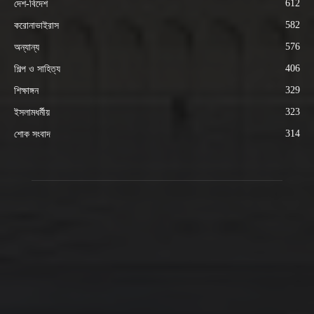
612
দেশ-বিদেশ
582
করোনাভাইরাস
576
অন্যান্য
406
শিল্প ও সাহিত্য
329
শিক্ষাঙ্গন
323
ইসলামধর্মীয়
314
শোক সংবাদ