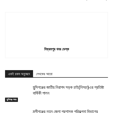
বিক্রমপুর খবর ডেস্ক
একই রকম অনুচ্ছেদ
লেখকের আরো
মুন্সিগঞ্জের জাতীয় নিরাপদ সড়ক চাই(নিসচা)এর প্রতিষ্ঠা
বার্ষিকী পালন
মুন্সিগঞ্জ সদর
মুন্সীগঞ্জের নতুন জেলা প্রশাসক পরিকল্পনা বিভাগের