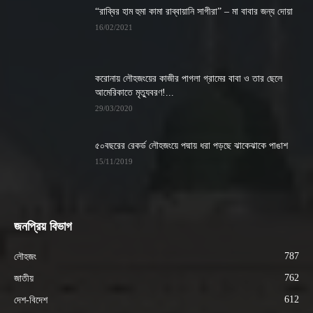
“রাব্বির হাম হুমা কামা রাব্বায়ানি সাগীরা” – মা বাবার জন্য দোয়া
16/02/2021
করোনায় লৌহজংয়ের কাজীর পাগলা গ্রামের বাবা ও তার ছেলে
আমেরিকাতে মৃত্যুবরণ!...
29/03/2020
৫০বছরের রেকর্ড লৌহজংয়ে পদ্মায় ধরা পড়ছে ঝাকেঝাকে পাঙাশ
15/11/2019
জনপ্রিয় বিভাগ
787
লৌহজং
762
জাতীয়
612
দেশ-বিদেশ