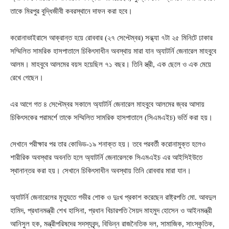
তাকে মিরপুর বুদ্ধিজীবী কবরস্থানে দাফন করা হবে।
করোনাভাইরাসে আক্রান্ত হয়ে রোববার (২৭ সেপ্টেম্বর) সন্ধ্যা ৭টা ২৫ মিনিটে ঢাকার
সম্মিলিত সামরিক হাসপাতালে চিকিৎসাধীন অবস্থায় মারা যান অ্যাটর্নি জেনারেল মাহবুবে
আলম। মাহবুবে আলমের বয়স হয়েছিল ৭১ বছর। তিনি স্ত্রী, এক ছেলে ও এক মেয়ে
রেখে গেছেন।
এর আগে গত ৪ সেপ্টেম্বর সকালে অ্যাটর্নি জেনারেল মাহবুবে আলমের জ্বর আসায়
চিকিৎসকের পরামর্শে তাকে সম্মিলিত সামরিক হাসপাতালে (সিএমএইচ) ভর্তি করা হয়।
সেখানে পরীক্ষার পর তার কোভিড-১৯ শনাক্ত হয়। তবে পরবর্তী করোনামুক্ত হলেও
শারীরিক অবস্থার অবনতি হলে অ্যাটর্নি জেনারেলকে সিএমএইচ এর আইসিইউতে
স্থানান্তর করা হয়। সেখানে চিকিৎসাধীন অবস্থায় তিনি রোববার মারা যান।
অ্যাটর্নি জেনারেলের মৃত্যুতে গভীর শোক ও দুঃখ প্রকাশ করেছেন রাষ্ট্রপতি মো. আবদুল
হামিদ, প্রধানমন্ত্রী শেখ হাসিনা, প্রধান বিচারপতি সৈয়দ মাহমুদ হোসেন ও আইনমন্ত্রী
আনিসুল হক, মন্ত্রীপরিষদের সদস্যবৃন্দ, বিভিন্ন রাজনৈতিক দল, সামাজিক, সাংস্কৃতিক,