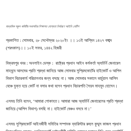
মাধ্যমিক স্কুল কমিটির সভাপতির শিক্ষাগত যোগ্যতা নির্ধারণে আইনি নোটিশ
প্রকাশিত : সোমবার, ২৮ সেপ্টেম্বর ২০২০ইং ।। ১৩ই আশ্বিন ১৪২৭ বঙ্গাব্দ
(শরৎকাল)।। ১০ই সফর, ১৪৪২ হিজরী
বিক্রমপুর খবর : অনলাইন ডেস্ক : রাষ্ট্রের প্রধান আইন কর্মকর্তা অ্যাটর্নি জেনারেল
মাহবুবে আলমের প্রতি শ্রদ্ধা জানিয়ে আজ সোমবার সুপ্রিমকোর্টের হাইকোর্ট ও আপিল
বিভাগ বিচারকার্য পরিচালনার জন্য বসছে না। আজ সোমবার সকালে ভার্চুয়াল আপিল
বেঞ্চে যুক্ত হয়ে কোর্ট না বসার কথা বলেন প্রধান বিচারপতি সৈয়দ মাহমুদ হোসেন।
এসময় তিনি বলেন, ‘আমারা শোকাহত। আমারা আজ অ্যাটর্নি জেনারেলের প্রতি শ্রদ্ধা
জানিয়ে (আপিল বিভাগ) বসছি না। হাইকোর্ট বেঞ্চও বসবে না।’
এসময় সুপ্রিমকোর্ট আইনজীবী সমিতির সম্পাদক ব্যারিস্টার রুহুল কুদ্দুস কাজল প্রধান