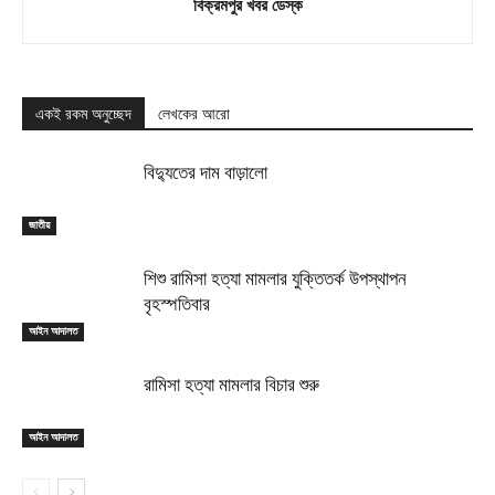
বিক্রমপুর খবর ডেস্ক
একই রকম অনুচ্ছেদ
লেখকের আরো
বিদ্যুতের দাম বাড়ালো
জাতীয়
শিশু রামিসা হত্যা মামলার যুক্তিতর্ক উপস্থাপন
বৃহস্পতিবার
আইন আদালত
রামিসা হত্যা মামলার বিচার শুরু
আইন আদালত