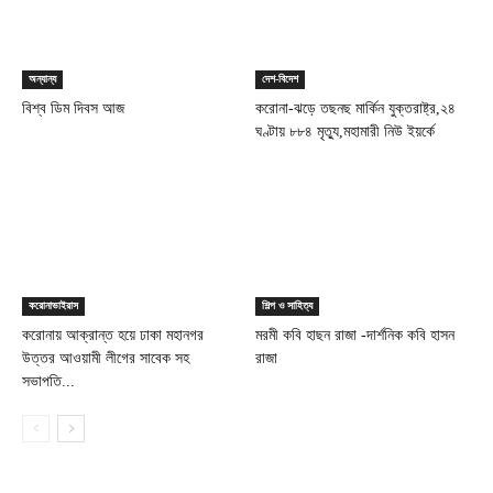
অন্যান্য
দেশ-বিদেশ
বিশ্ব ডিম দিবস আজ
করোনা-ঝড়ে তছনছ মার্কিন যুক্তরাষ্ট্র,২৪
ঘণ্টায় ৮৮৪ মৃত্যু,মহামারী নিউ ইয়র্কে
করোনাভাইরাস
শিল্প ও সাহিত্য
করোনায় আক্রান্ত হয়ে ঢাকা মহানগর
মরমী কবি হাছন রাজা -দার্শনিক কবি হাসন
উত্তর আওয়ামী লীগের সাবেক সহ
রাজা
সভাপতি...