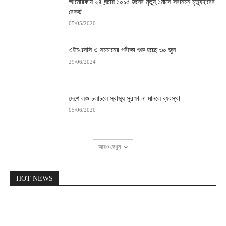
আমেরিকায় ২৪ ঘন্টায় ১০১৫ জনের মৃত্যু,১মাসে সর্বনিম্ন মৃত্যুহারের
রেকর্ড
05/05/2020
এইচএসসি ও সমমানের পরীক্ষা শুরু হচ্ছে ৩০ জুন
29/06/2024
দেশে লঞ্চ চলাচলে স্বাস্থ্য সুরক্ষা না মানলে ব্যবস্থা
05/06/2020
আরও দেখুন
HOT NEWS