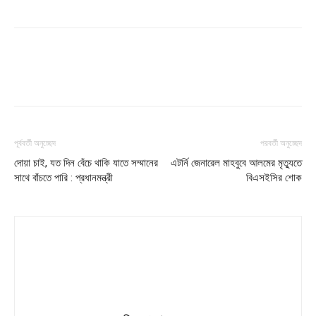
পূর্ববর্তী অনুচ্ছেদ
পরবর্তী অনুচ্ছেদ
দোয়া চাই, যত দিন বেঁচে থাকি যাতে সম্মানের
এটর্নি জেনারেল মাহবুবে আলমের মৃত্যুতে
সাথে বাঁচতে পারি : প্রধানমন্ত্রী
বিএসইসির শোক