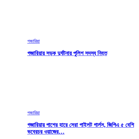
গজারিয়া
গজারিয়ায় সড়ক দুর্ঘটনায় পুলিশ সদস্য নিহত
গজারিয়া
গজারিয়ায় পাশের হারে সেরা পাইলট গার্লস, জিপিএ ৫ বেশি
ভবেরচর ওয়াজের…