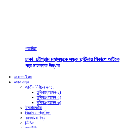
গজারিয়া
ঢাকা -চট্টগ্রাম মহাসড়কে সড়ক দুর্ঘটনায় পিকাপে আটকে
পড়া চালককে উদ্ধার
করোনাভাইরাস
আরও দেখুন
জাতীয় নির্বাচন ২০১৮
মুন্সিগঞ্জ(আসন-১)
মুন্সিগঞ্জ(আসন-২)
মুন্সিগঞ্জ(আসন-৩)
ইসলামধর্মীয়
বিজ্ঞান ও প্রযুক্তি
ব্যবসা-বাণিজ্য
ভিডিও