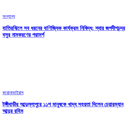
অন্যান্য
হাতিরঝিলে সব ধরনের বাণিজ্যিক কার্যক্রম নিষিদ্ধ; স্যার জগদীশচন্দ্র
বসুর নামকরণের পরামর্শ
করোনাভাইরাস
টঙ্গীবাড়ীর আব্দুল্লাপুরে ১১শ মানুষকে খাদ্য সহয়তা দিলেন চেয়ারম্যান
আব্দুর রহিম