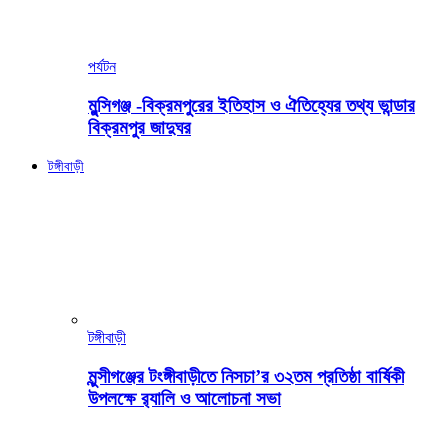
পর্যটন
মুন্সিগঞ্জ -বিক্রমপুরের ইতিহাস ও ঐতিহ্যের তথ্য ভান্ডার
বিক্রমপুর জাদুঘর
টঙ্গীবাড়ী
টঙ্গীবাড়ী
মুন্সীগঞ্জের টংঙ্গীবাড়ীতে নিসচা’র ৩২তম প্রতিষ্ঠা বার্ষিকী
উপলক্ষে র‍্যালি ও আলোচনা সভা