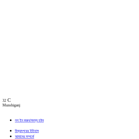
C
32
Munshiganj
লগ ইন করুন/সদস্য হউন
বিক্রমপুরের ইতিহাস
আমাদের সম্পর্কে