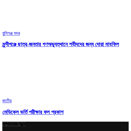
মুন্সিগঞ্জ সদর
মুন্সীগঞ্জে ছাত্র-জনতার গণঅভ্যুত্থানে শহীদদের জন্য দোয়া মাহফিল
জাতীয়
মেডিকেল ভর্তি পরীক্ষার ফল প্রকাশ
সম্পাদকের পছন্দ