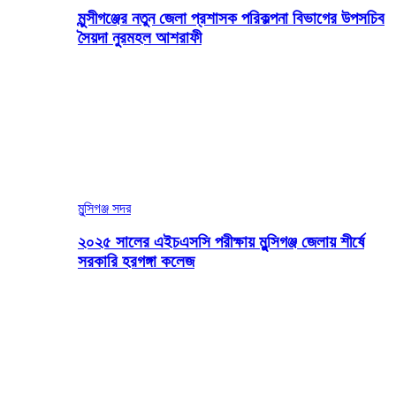
মুন্সীগঞ্জের নতুন জেলা প্রশাসক পরিকল্পনা বিভাগের উপসচিব
সৈয়দা নুরমহল আশরাফী
মুন্সিগঞ্জ সদর
২০২৫ সালের এইচএসসি পরীক্ষায় মুন্সিগঞ্জ জেলায় শীর্ষে
সরকারি হরগঙ্গা কলেজ