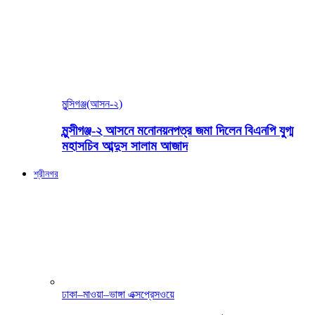
মুন্সিগঞ্জ(আসন-২)
মুন্সীগঞ্জ-২ আসনে মনোনয়নপত্র জমা দিলেন বিএনপি যুগ্ম
মহাসচিব আব্দুস সালাম আজাদ
শ্রীনগর
ঢাকা–মাওয়া–ভাঙ্গা এক্সপ্রেসওয়ে