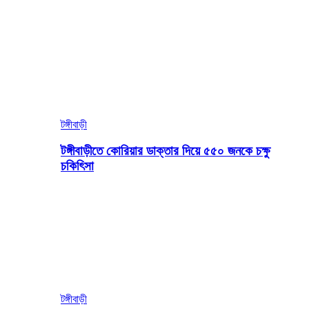
টঙ্গীবাড়ী
টঙ্গীবাড়ীতে কোরিয়ার ডাক্তার দিয়ে ৫৫০ জনকে চক্ষু
চকিৎিসা
টঙ্গীবাড়ী