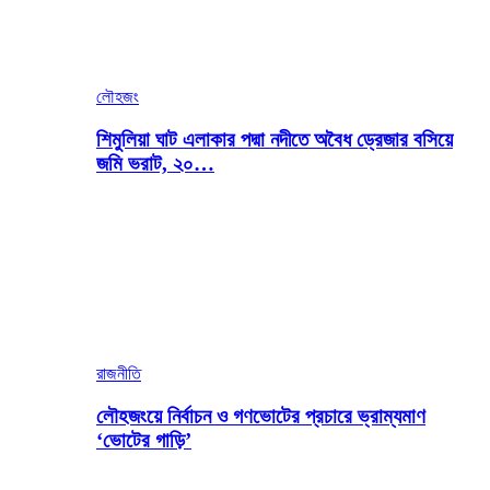
লৌহজং
শিমুলিয়া ঘাট এলাকার পদ্মা নদীতে অবৈধ ড্রেজার বসিয়ে
জমি ভরাট, ২০…
রাজনীতি
লৌহজংয়ে নির্বাচন ও গণভোটের প্রচারে ভ্রাম্যমাণ
‘ভোটের গাড়ি’