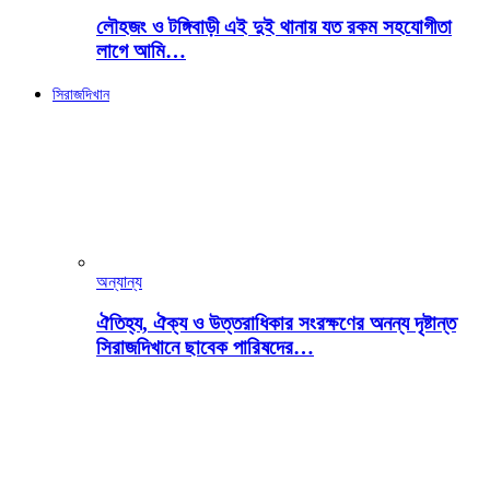
লৌহজং ও টঙ্গিবাড়ী এই দুই থানায় যত রকম সহযোগীতা
লাগে আমি…
সিরাজদিখান
অন্যান্য
ঐতিহ্য, ঐক্য ও উত্তরাধিকার সংরক্ষণের অনন্য দৃষ্টান্ত
সিরাজদিখানে ছাবেক পারিষদের…