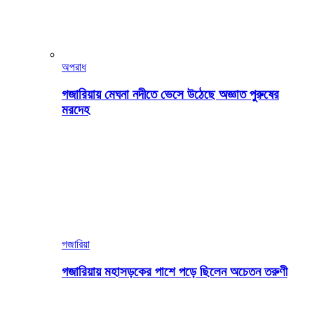
অপরাধ
গজারিয়ায় মেঘনা নদীতে ভেসে উঠেছে অজ্ঞাত পুরুষের
মরদেহ
গজারিয়া
গজারিয়ায় মহাসড়কের পাশে পড়ে ছিলেন অচেতন তরুণী