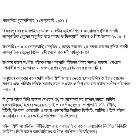
প্রকাশিত:বৃহস্পতিবার,৭ ফেব্রুয়ারি ২০১৯।
বিক্রমপুর খবর:অনলাইন ডেস্ক: ভারতীয় হাইকমিশনের আয়োজনে ইন্দিরা গান্ধী
সাংস্কৃতিক কেন্দ্রে অনুষ্ঠিত হতে যাচ্ছে দু’দিনব্যাপী ‘বাউল ও পিঠা উৎসব-২০১৯’।
উৎসবটি (৮ ও ৯ ফেব্রুয়ারি)ধানমন্ডির ২ নম্বর সড়কের ২৪ নম্বর ভবনের ইন্দিরা গান্ধী
সাংস্কৃতিক কেন্দ্রে বিকেল ৪টা থেকে রাত ৮টা পর্যন্ত চলবে।
উৎসবে বাউল সংগীত পরিবেশনের পাশাপাশি বিভিন্ন পিঠার স্টলও থাকবে।যেখানে
দর্শনার্থীরা পাবেন ভারত ও বাংলাদেশের সুস্বাদু বিভিন্ন ধরনের পিঠা।
অনুষ্ঠানে শুক্রবার বাংলাদেশি বাউল শিল্পী জামাল দেওয়ান,সালাউদ্দিন ও ইয়ার হোসেন
সরকার এবং শনিবার লতিফ সরকার,নয়ন দেওয়ান ও দিপু দেওয়ান বাউল সংগীত পরিবেশন
করবেন।
বিখ্যাত বাউল শিল্পী জামাল দেওয়ান শুধু বাংলাদেশেই নয়,জাপান,ভারত, মার্কিন
যুক্তরাষ্ট্রসহ বিশ্বের অনেক দেশেই পারফর্ম করেছেন।পাশাপাশি তিনি বিটিভি,
ইটিভি,শিল্পকলা একাডেমি ও বাংলা একাডেমির নিয়মিত ভিজিটিং আর্টিস্ট।তিনি বাউল
আনোয়ার দেওয়ানের অধীনে প্রশিক্ষণ নিয়েছিলেন।
বাউল শিল্পী সালাউদ্দিন বিটিভি,শিল্পকলা একাডেমি ও বাংলা একাডেমির নিয়মিত ভিজিটিং
আর্টিস্ট।তিনি বাউল আলাউদ্দিনের অধীনে প্রশিক্ষণ নিয়েছিলেন।