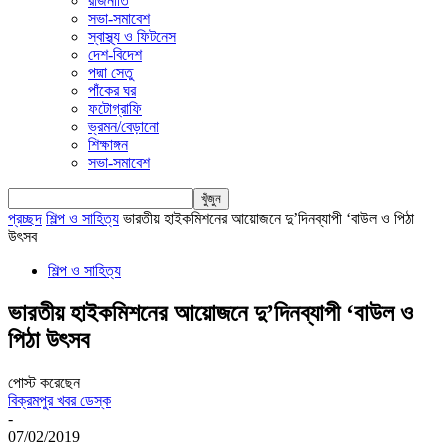
রাজনীতি
সভা-সমাবেশ
স্বাস্থ্য ও ফিটনেস
দেশ-বিদেশ
পদ্মা সেতু
পাঁকের ঘর
ফটোগ্রাফি
ভ্রমন/বেড়ানো
শিক্ষাঙ্গন
সভা-সমাবেশ
প্রচ্ছদ
শিল্প ও সাহিত্য
ভারতীয় হাইকমিশনের আয়োজনে দু’দিনব্যাপী ‘বাউল ও পিঠা
উৎসব
শিল্প ও সাহিত্য
ভারতীয় হাইকমিশনের আয়োজনে দু’দিনব্যাপী ‘বাউল ও
পিঠা উৎসব
পোস্ট করেছেন
বিক্রমপুর খবর ডেস্ক
-
07/02/2019