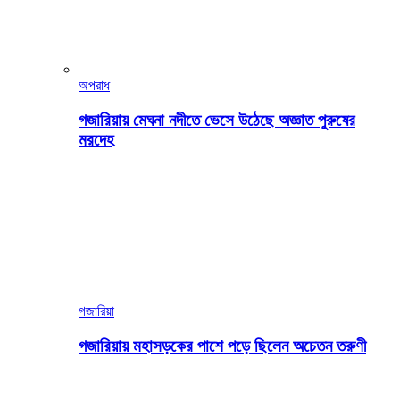
অপরাধ
গজারিয়ায় মেঘনা নদীতে ভেসে উঠেছে অজ্ঞাত পুরুষের
মরদেহ
গজারিয়া
গজারিয়ায় মহাসড়কের পাশে পড়ে ছিলেন অচেতন তরুণী