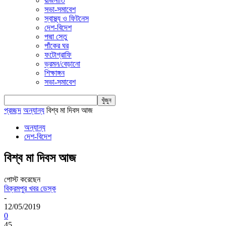
রাজনীতি
সভা-সমাবেশ
স্বাস্থ্য ও ফিটনেস
দেশ-বিদেশ
পদ্মা সেতু
পাঁকের ঘর
ফটোগ্রাফি
ভ্রমন/বেড়ানো
শিক্ষাঙ্গন
সভা-সমাবেশ
প্রচ্ছদ
অন্যান্য
বিশ্ব মা দিবস আজ
অন্যান্য
দেশ-বিদেশ
বিশ্ব মা দিবস আজ
পোস্ট করেছেন
বিক্রমপুর খবর ডেস্ক
-
12/05/2019
0
45