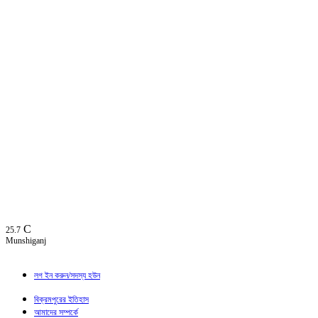
C
25.7
Munshiganj
লগ ইন করুন/সদস্য হউন
বিক্রমপুরের ইতিহাস
আমাদের সম্পর্কে