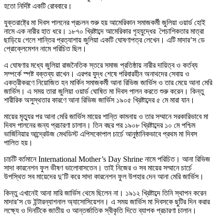
হতো নির্দিষ্ট একটি রোববারে।
যুক্তরাষ্ট্রে মা দিবস পালনের প্রচলন শুরু হয় আমেরিকান সমাজকর্মী জুলিয়া ওয়ার্ড হোই
নামে এক নারীর হাত ধরে। ১৮৭০ খ্রিষ্টাব্দে আমেরিকার গৃহযুদ্ধের পৈচাশিকতার মাত্রা
ছাড়িয়ে গেলে শান্তির প্রত্যাশায় জুলিয়া একটি ঘোষণাপত্র লেখেন। এটি মাদার’স ডে
প্রোক্লেমেশন নামে পরিচিত ছিল।
এ ঘোষণার মধ্যে জুলিয়া রাজনৈতিক স্তরে সমাজ প্রতিষ্ঠায় নারীর দায়িত্ব ও কর্তব্য
সম্পর্কে স্পষ্ট বক্তব্য রাখেন। এরপর যুদ্ধ শেষে পরিবারহীন অনাথদের সেবায় ও
একত্রীকরণে নিয়োজিত হন মার্কিন সমাজকর্মী আনা রিভিজ জার্ভিস ও তার মেয়ে আনা মেরি
জার্ভিস। এ সময় তারা জুলিয়া ওয়ার্ড ঘোষিত মা দিবস পালন করতে শুরু করেন। কিন্তু
শারীরিক অসুস্থতার কারণে আনা রিভিজ জার্ভিস ১৯০৫ খ্রিষ্টাব্দের ৫ মে মারা যান।
মায়ের মৃত্যুর পর আনা মেরি জার্ভিস মায়ের শান্তি কামনায় ও তার সম্মানে সরকারিভাবে মা
দিবস পালনের জন্য প্রচারণা চালান। তিন বছর পর ১৯০৮ খ্রিষ্টাব্দের ১০ মে পশ্চিম
ভার্জিনিয়ার আন্দ্রেউজ মেথডিস্ট এপিসকোপাল চার্চে আনুষ্ঠানিকভাবে প্রথম মা দিবস
পালিত হয়।
চার্চটি বর্তমানে
International Mother’s Day Shrine নামে পরিচিত। আনা রিভিজ
সাদা কারনেশন ফুল ভীষণ ভালোবাসতেন। তাই নিজের ও সব মায়ের সম্মানে চার্চে
উপস্থিত সব মায়েদের দু’টি করে সাদা কারনেশন ফুল উপহার দেন আনা মেরি জার্ভিস।
কিন্তু এখানেই আনা মারি জার্ভিস থেমে ছিলেন না। ১৯১২ খ্রিষ্টাব্দে তিনি স্থাপন করেন
মাদার’স ডে ইন্টারন্যাশনাল অ্যাসোসিয়েশন। এ সময় জার্ভিস মা দিবসকে ছুটির দিন করার
লক্ষ্যে ও দিনটিকে জাতীয় ও আন্তর্জাতিক স্বীকৃতি দিতে ব্যাপক প্রচারণা চালান।