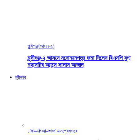
মুন্সিগঞ্জ(আসন-২)
মুন্সীগঞ্জ-২ আসনে মনোনয়নপত্র জমা দিলেন বিএনপি যুগ্ম
মহাসচিব আব্দুস সালাম আজাদ
শ্রীনগর
ঢাকা–মাওয়া–ভাঙ্গা এক্সপ্রেসওয়ে