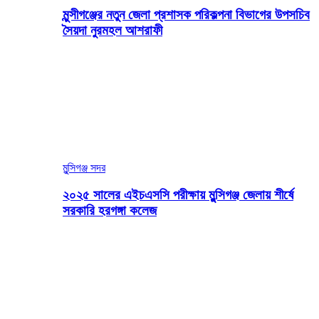
মুন্সীগঞ্জের নতুন জেলা প্রশাসক পরিকল্পনা বিভাগের উপসচিব
সৈয়দা নুরমহল আশরাফী
মুন্সিগঞ্জ সদর
২০২৫ সালের এইচএসসি পরীক্ষায় মুন্সিগঞ্জ জেলায় শীর্ষে
সরকারি হরগঙ্গা কলেজ