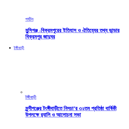
পর্যটন
মুন্সিগঞ্জ -বিক্রমপুরের ইতিহাস ও ঐতিহ্যের তথ্য ভান্ডার
বিক্রমপুর জাদুঘর
টঙ্গীবাড়ী
টঙ্গীবাড়ী
মুন্সীগঞ্জের টংঙ্গীবাড়ীতে নিসচা’র ৩২তম প্রতিষ্ঠা বার্ষিকী
উপলক্ষে র‍্যালি ও আলোচনা সভা