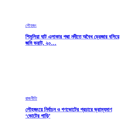
লৌহজং
শিমুলিয়া ঘাট এলাকার পদ্মা নদীতে অবৈধ ড্রেজার বসিয়ে
জমি ভরাট, ২০…
রাজনীতি
লৌহজংয়ে নির্বাচন ও গণভোটের প্রচারে ভ্রাম্যমাণ
‘ভোটের গাড়ি’