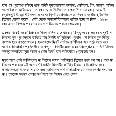
তার এই প্রচারণা ছড়িয়ে পড়ে মার্কিন যুক্তরাষ্ট্রসহ কানাডা, মেক্সিকো, চীন, জাপান, দক্ষিণ
আমেরিকা ও আফ্রিকায়। তারপর ১৯১৪ খ্রিষ্টাব্দে তার প্রচেষ্টা সফল হয়। তৎকালীন
প্রেসিডেন্ট উড্রো উইলসন মে মাসের দ্বিতীয় রোববারকে মা দিবস ও জাতীয় ছুটির দিন
হিসেবে ঘোষণা করেন। সেই থেকে আন্তর্জাতিকভাবে পালিত হচ্ছে মা দিবস। ১৯২০
সাল নাগাদ বিশ্বের প্রায় সব দেশে মা দিবসের প্রচলন শুরু হয়।
এরপর থেকেই সরকারিভাবে মা দিবস পালিত হতে থাকে। কিন্তু কয়েক বছরের মধ্যেই মা
দিবসের মূল প্রাধান্যকে ছাড়িয়ে যায় দিনটির বাণ্যিজ্যিক প্রভাব। মা দিবসে ফুল বিক্রি
ব্যাপক হারে বাড়তে থাকে। যুক্তরাষ্ট্রে দিনটি এতটাই বাণিজ্যিক হয়ে ওঠে যাতে করে
আনা মেরি জার্ভিস প্রতিবাদী হয়ে পড়েন। দিনটির এমন অবমাননার প্রতিবাদে তিনি নিজের
সমস্ত সম্পত্তি ব্যয় করেন ও ঘোর বিরোধিতার অভিযোগে গ্রেফতার হন।
মূলত আনা মেরি জার্ভিসকেই মা দিবসের আসল প্রতিষ্ঠাতা হিসেবে গণ্য করা হয়। তবে মা
দিবসের প্রবক্তা এই আনা মেরি জার্ভিস দিবসটির বাণিজ্যিকীকরণের বিরোধিতা করে
বলেছিলেন,মাকে কার্ড দিয়ে শুভেচ্ছা জানানোর অর্থ হলো,তাকে দুই কলম লেখার সময় হয়
না। চকলেট উপহার দেয়ার অর্থ হলো,তা নিজেই খেয়ে ফেলা।