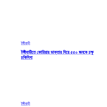
টঙ্গীবাড়ী
টঙ্গীবাড়ীতে কোরিয়ার ডাক্তার দিয়ে ৫৫০ জনকে চক্ষু
চকিৎিসা
টঙ্গীবাড়ী