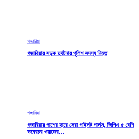
গজারিয়া
গজারিয়ায় সড়ক দুর্ঘটনায় পুলিশ সদস্য নিহত
গজারিয়া
গজারিয়ায় পাশের হারে সেরা পাইলট গার্লস, জিপিএ ৫ বেশি
ভবেরচর ওয়াজের…