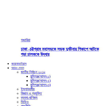
গজারিয়া
ঢাকা -চট্টগ্রাম মহাসড়কে সড়ক দুর্ঘটনায় পিকাপে আটকে
পড়া চালককে উদ্ধার
করোনাভাইরাস
আরও দেখুন
জাতীয় নির্বাচন ২০১৮
মুন্সিগঞ্জ(আসন-১)
মুন্সিগঞ্জ(আসন-২)
মুন্সিগঞ্জ(আসন-৩)
ইসলামধর্মীয়
বিজ্ঞান ও প্রযুক্তি
ব্যবসা-বাণিজ্য
ভিডিও