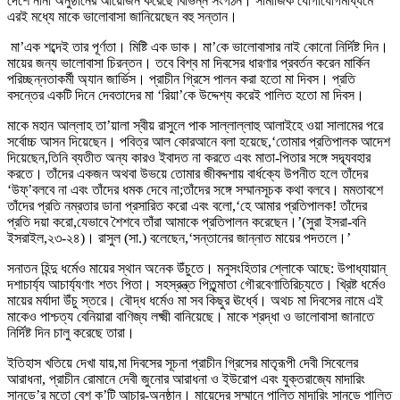
দেশে নানা অনুষ্ঠানের আয়োজন করেছে বিভিন্ন সংগঠন। সামাজিক যোগাযোগমাধ্যমে
এরই মধ্যে মাকে ভালোবাসা জানিয়েছেন বহু সন্তান।
মা’এক শব্দেই তার পূর্ণতা। মিষ্টি এক ডাক। মা’কে ভালোবাসার নাই কোনো নির্দিষ্ট দিন।
মায়ের জন্য ভালোবাসা চিরন্তন। তবে বিশ্ব মা দিবসের ধারণার প্রবর্তন করেন মার্কিন
পরিচ্ছন্নতাকর্মী অ্যান জার্ভিস। প্রাচীন গ্রিসে পালন করা হতো মা দিবস। প্রতি
বসন্তের একটি দিনে দেবতাদের মা ‘রিয়া’কে উদ্দেশ্য করেই পালিত হতো মা দিবস।
মাকে মহান আল্লাহ তা’য়ালা স্বীয় রাসুলে পাক সাল্লাল্লাহু আলাইহে ওয়া সালামের পরে
সর্বোচ্চ আসন দিয়েছেন। পবিত্র আল কোরআনে বলা হয়েছে,‘তোমার প্রতিপালক আদেশ
দিয়েছেন,তিনি ব্যতীত অন্য কারও ইবাদত না করতে এবং মাতা-পিতার সঙ্গে সদ্ব্যবহার
করতে। তাঁদের একজন অথবা উভয়ে তোমার জীবদ্দশায় বার্ধক্যে উপনীত হলে তাঁদের
‘উফ্’বলবে না এবং তাঁদের ধমক দেবে না;তাঁদের সঙ্গে সম্মানসূচক কথা বলবে। মমতাবশে
তাঁদের প্রতি নম্রতার ডানা প্রসারিত করো এবং বলো,‘হে আমার প্রতিপালক! তাঁদের
প্রতি দয়া করো,যেভাবে শৈশবে তাঁরা আমাকে প্রতিপালন করেছেন।’(সুরা ইসরা-বনি
ইসরাইল,২৩-২৪)। রাসুল (সা.) বলেছেন,‘সন্তানের জান্নাত মায়ের পদতলে।’
সনাতন হিন্দু ধর্মেও মায়ের স্থান অনেক উঁচুতে। মনুসংহিতার শ্লোকে আছে: উপাধ্যায়ান্
দশাচার্য্য আচার্য্যণাং শতং পিতা। সহস্রন্ত্ত পিতৃন্মাতা গৌরবেণাতিরিচ্যতে। খ্রিষ্ট ধর্মেও
মায়ের মর্যাদা উঁচু স্তরে। বৌদ্ধ ধর্মেও মা সব কিছুর ঊর্ধ্বে। অথচ মা দিবসের নামে এই
মাকেও পাশ্চত্য বেনিয়ারা বাণিজ্য লক্ষ্মী বানিয়েছে। মাকে শ্রদ্ধা ও ভালোবাসা জানাতে
নির্দিষ্ট দিন চালু করেছে তারা।
ইতিহাস খতিয়ে দেখা যায়,মা দিবসের সূচনা প্রাচীন গ্রিসের মাতৃরূপী দেবী সিবেলের
আরাধনা, প্রাচীন রোমানে দেবী জুনোর আরাধনা ও ইউরোপ এবং যুক্তরাজ্যে মাদারিং
সানডে’র মতো বেশ ক’টি আচার-অনুষ্ঠান। মায়েদের সম্মানে পালিত মাদারিং সানডে পালিত