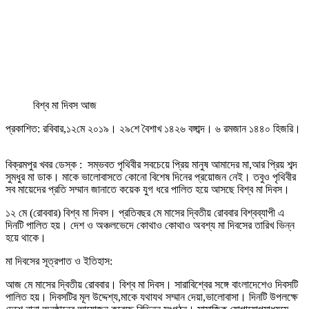
বিশ্ব মা দিবস আজ
প্রকাশিত: রবিবার,১২মে ২০১৯। ২৯শে বৈশাখ ১৪২৬ বঙ্গাব্দ। ৬ রমজান ১৪৪০ হিজরি।
বিক্রমপুর খবর ডেস্ক : সম্ভবত পৃথিবীর সবচেয়ে প্রিয় মানুষ আমাদের মা,আর প্রিয় শব্দ
সুমধুর মা ডাক। মাকে ভালোবাসতে কোনো বিশেষ দিনের প্রয়োজন নেই। তবুও পৃথিবীর
সব মায়েদের প্রতি সম্মান জানাতে কয়েক যুগ ধরে পালিত হয়ে আসছে বিশ্ব মা দিবস।
১২ মে (রোববার) বিশ্ব মা দিবস। প্রতিবছর মে মাসের দ্বিতীয় রোববার বিশ্বব্যাপী এ
দিনটি পালিত হয়। দেশ ও অঞ্চলভেদে কোথাও কোথাও অবশ্য মা দিবসের তারিখ ভিন্ন
হয়ে থাকে।
মা দিবসের সূত্রপাত ও ইতিহাস:
আজ মে মাসের দ্বিতীয় রোববার। বিশ্ব মা দিবস। সারাবিশ্বের সঙ্গে বাংলাদেশেও দিবসটি
পালিত হয়। দিবসটির মূল উদ্দেশ্য,মাকে যথাযথ সম্মান দেয়া,ভালোবাসা। দিনটি উপলক্ষে