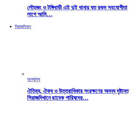
লৌহজং ও টঙ্গিবাড়ী এই দুই থানায় যত রকম সহযোগীতা
লাগে আমি…
সিরাজদিখান
অন্যান্য
ঐতিহ্য, ঐক্য ও উত্তরাধিকার সংরক্ষণের অনন্য দৃষ্টান্ত
সিরাজদিখানে ছাবেক পারিষদের…