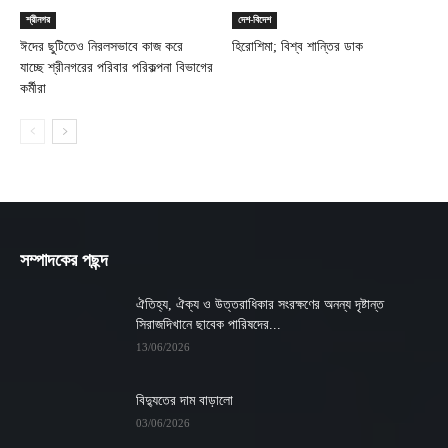
শ্রীনগর
দেশ-বিদেশ
ঈদের ছুটিতেও নিরলসভাবে কাজ করে
হিরোশিমা; বিশ্ব শান্তির ডাক
যাচ্ছে শ্রীনগরের পরিবার পরিকল্পনা বিভাগের
কর্মীরা
সম্পাদকের পছন্দ
ঐতিহ্য, ঐক্য ও উত্তরাধিকার সংরক্ষণের অনন্য দৃষ্টান্ত
সিরাজদিখানে ছাবেক পারিষদের...
13/06/2026
বিদ্যুতের দাম বাড়ালো
03/06/2026