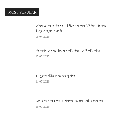
MOST POPULAR
লৌহজংয়ে লক ডাউন করা বাড়ীতে কনকসার ইউনিয়ন পরিষদের
উদ্যোগে ত্রান সামগ্রী...
09/04/2020
সিরাজদিখানে বজ্রপাতে বড় ভাই নিহত, ছোট ভাই আহত
15/05/2025
ড. মুহম্মদ শহীদুল্লাহর শুভ জন্মদিন
11/07/2020
জেলায় নতুন করে করোনা শনাক্ত ২৯ জন, মোট ২৫৬৭ জন
19/07/2020