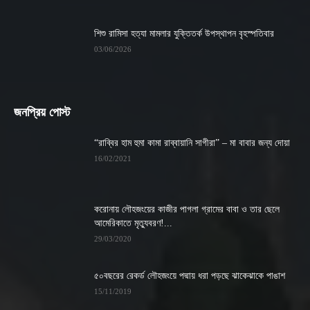
শিশু রামিসা হত্যা মামলার যুক্তিতর্ক উপস্থাপন বৃহস্পতিবার
03/06/2026
জনপ্রিয় পোস্ট
“রাব্বির হাম হুমা কামা রাব্বায়ানি সাগীরা” – মা বাবার জন্য দোয়া
16/02/2021
করোনায় লৌহজংয়ের কাজীর পাগলা গ্রামের বাবা ও তার ছেলে
আমেরিকাতে মৃত্যুবরণ!...
29/03/2020
৫০বছরের রেকর্ড লৌহজংয়ে পদ্মায় ধরা পড়ছে ঝাকেঝাকে পাঙাশ
15/11/2019