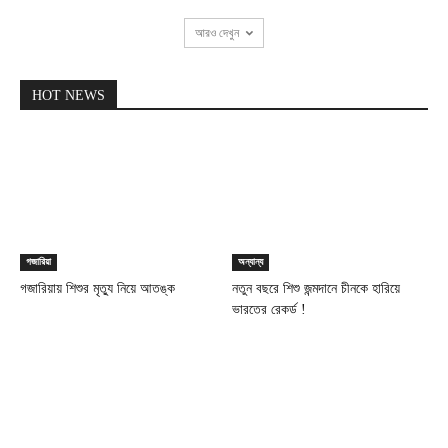
আরও দেখুন
HOT NEWS
গজারিয়া
অন্যান্য
গজারিয়ায় শিশুর মৃত্যু নিয়ে আতঙ্ক
নতুন বছরে শিশু জন্মদানে চীনকে হারিয়ে
ভারতের রেকর্ড !