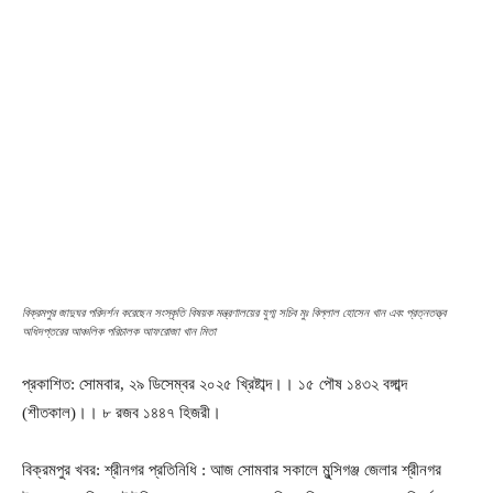
বিক্রমপুর জাদুঘর পরিদর্শন করেছেন সংস্কৃতি বিষয়ক মন্ত্রণালয়ের যুগ্ম সচিব মুঃ বিল্লাল হোসেন খান এবং প্রত্নতত্ত্ব
অধিদপ্তরের আঞ্চলিক পরিচালক আফরোজা খান মিতা
প্রকাশিত: সোমবার, ২৯ ডিসেম্বর ২০২৫ খ্রিষ্টাব্দ।। ১৫ পৌষ ১৪৩২ বঙ্গাব্দ
(শীতকাল)।। ৮ রজব ১৪৪৭ হিজরী।
বিক্রমপুর খবর: শ্রীনগর প্রতিনিধি : আজ সোমবার সকালে মুন্সিগঞ্জ জেলার শ্রীনগর