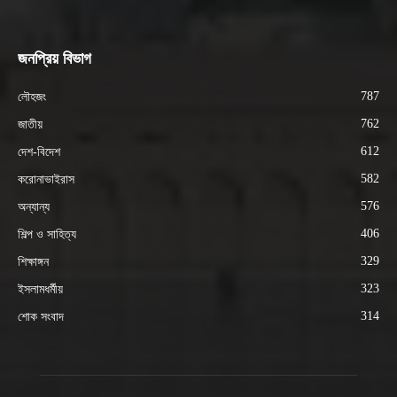
জনপ্রিয় বিভাগ
787
লৌহজং
762
জাতীয়
612
দেশ-বিদেশ
582
করোনাভাইরাস
576
অন্যান্য
406
শিল্প ও সাহিত্য
329
শিক্ষাঙ্গন
323
ইসলামধর্মীয়
314
শোক সংবাদ