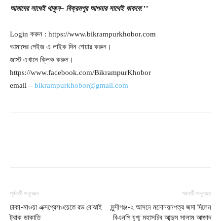
আমাদের
সাথেই
থাকুন
– বিক্রমপুর
আপনার
সাথেই
থাকবে
!’’
Login করুন : https://www.bikrampurkhobor.com
আমাদের পেইজ এ লাইক দিন শেয়ার করুন।
জাস্ট এখানে ক্লিক করুন।
https://www.facebook.com/BikrampurKhobor
email –
bikrampurkhobor@gmail.com
পূর্ববর্তী অনুচ্ছেদ
পরবর্তী অনুচ্ছেদ
ঢাকা-মাওয়া এক্সপ্রেসওয়েতে রড বোঝাই
মুন্সীগঞ্জ-২ আসনে মনোনয়নপত্র জমা দিলেন
ট্রাক ডাকাতি
বিএনপি যুগ্ম মহাসচিব আব্দুস সালাম আজাদ