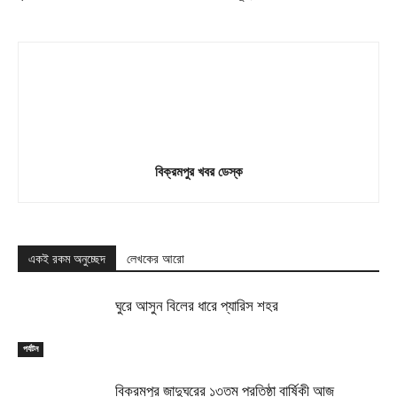
বিক্রমপুর খবর ডেস্ক
একই রকম অনুচ্ছেদ
লেখকের আরো
ঘুরে আসুন বিলের ধারে প্যারিস শহর
পর্যটন
বিক্রমপুর জাদুঘরের ১৩তম প্রতিষ্ঠা বার্ষিকী আজ