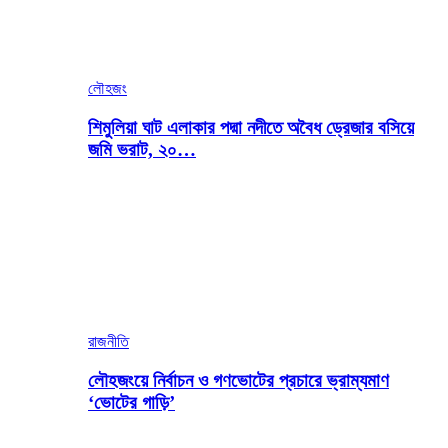
লৌহজং
শিমুলিয়া ঘাট এলাকার পদ্মা নদীতে অবৈধ ড্রেজার বসিয়ে
জমি ভরাট, ২০…
রাজনীতি
লৌহজংয়ে নির্বাচন ও গণভোটের প্রচারে ভ্রাম্যমাণ
‘ভোটের গাড়ি’