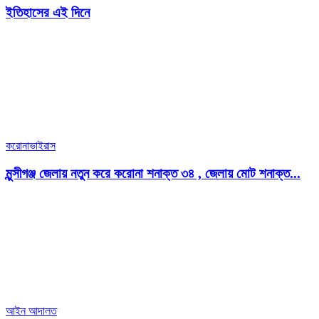
ইতিহাসের এই দিনে
করোনাভাইরাস
মুন্সীগঞ্জ জেলায় নতুন করে করোনা শনাক্ত ৩৪ , জেলায় মোট শনাক্ত...
আইন আদালত