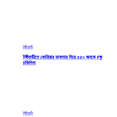
টঙ্গীবাড়ী
টঙ্গীবাড়ীতে কোরিয়ার ডাক্তার দিয়ে ৫৫০ জনকে চক্ষু
চকিৎিসা
টঙ্গীবাড়ী