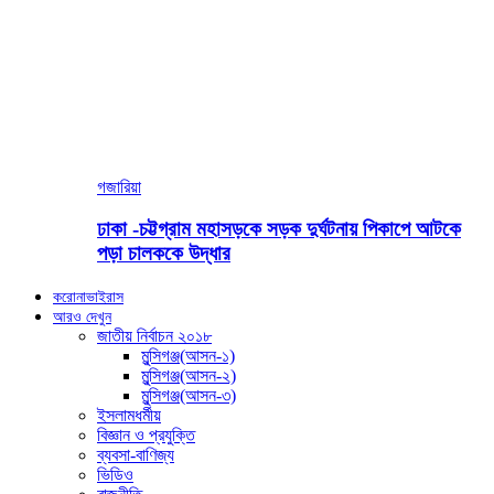
গজারিয়া
ঢাকা -চট্টগ্রাম মহাসড়কে সড়ক দুর্ঘটনায় পিকাপে আটকে
পড়া চালককে উদ্ধার
করোনাভাইরাস
আরও দেখুন
জাতীয় নির্বাচন ২০১৮
মুন্সিগঞ্জ(আসন-১)
মুন্সিগঞ্জ(আসন-২)
মুন্সিগঞ্জ(আসন-৩)
ইসলামধর্মীয়
বিজ্ঞান ও প্রযুক্তি
ব্যবসা-বাণিজ্য
ভিডিও