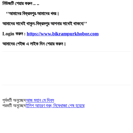
নিউজটি
শেয়ার
করুন ..
..
‘‘
আমাদের
বিক্রমপুর-
আমাদের
খবর
।
আমাদের
সাথেই
থাকুন-
বিক্রমপুর
আপনার
সাথেই
থাকবে!’’
Login
করুন :
https://www.bikrampurkhobor.com
আমাদের
পেইজ
এ
লাইক
দিন
শেয়ার
করুন
।
পূর্ববর্তী অনুচ্ছেদ
আজ মহান মে দিবস
পরবর্তী অনুচ্ছেদ
ইলিশ আহরণ শুরু; নিষেধাজ্ঞা শেষ হয়েছে