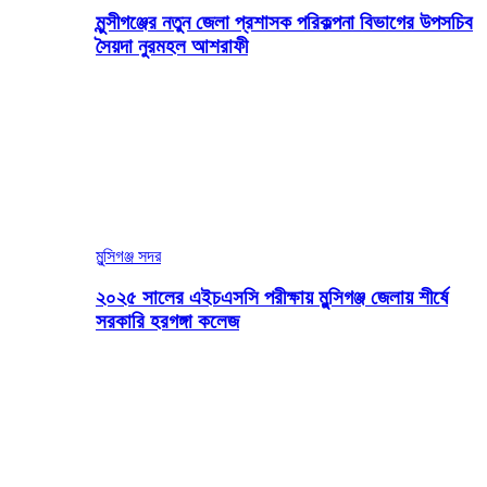
মুন্সীগঞ্জের নতুন জেলা প্রশাসক পরিকল্পনা বিভাগের উপসচিব
সৈয়দা নুরমহল আশরাফী
মুন্সিগঞ্জ সদর
২০২৫ সালের এইচএসসি পরীক্ষায় মুন্সিগঞ্জ জেলায় শীর্ষে
সরকারি হরগঙ্গা কলেজ