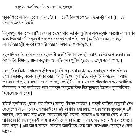
বসুন্ধরা এমডির পরিবার দেশ ছেড়েছেন
প্রকাশিত: শনিবার, ১মে ২০২১ইং।। ১৮ই বৈশাখ ১৪২৮ বঙ্গাব্দ(গ্রীস্মকাল)। ১৮
রমজান ১৪৪২ হিজরী
বিক্রমপুর খবর : অনলাইন ডেস্ক : মোসারাত জাহান মুনিয়ার আত্মহত্যায় প্ররোচনা মামলার
একমাত্র আসামি বসুন্ধরা গ্রুপের ব্যবস্থাপনা পরিচালক (এমডি) সায়েম সোবহান
আনভীরের স্ত্রী-সন্তান ও পরিবারের সদস্যরা দেশ ছেড়েছেন।
বৃহস্পতিবার বিকেলে তাদের বহনকারী একটি বিশেষ ফ্লাইট দুবাইয়ের উদ্দেশে রওনা দেয়।
বেসামরিক বিমান চলাচল কর্তৃপক্ষ ও অভিবাসন পুলিশ সূত্রে এ তথ্য জানা গেছে।
বেসামরিক বিমান চলাচল কর্তৃপক্ষের (বেবিচক) চেয়ারম্যান এয়ার ভাইস মার্শাল মফিদুর
রহমান জানান, গতকাল বুধবার তারা একটি বিশেষ ফ্লাইটের অনুমতি নিয়েছেন। আজ
তাদের দেশ ছাড়ার কথা। জানা গেছে, ফ্লাইটটি ঢাকার হজরত শাহজালাল আন্তর্জাতিক
বিমানবন্দর থেকে দুবাইয়ের আল মাকতুম আন্তর্জাতিক বিমানবন্দরের উদ্দেশে বৃহস্পতিবার
বিকেলে রওনা দেয়।
চার্টার্ড ফ্লাইটের (ভাড়া করা বিমান) সদস্য ছিলেন আটজন। যাত্রী তালিকা অনুযায়ী দেশ
ছেড়েছেন সায়েম সোবহান আনভীরের স্ত্রী সাবরিনা সোবহান, তাদের অপ্রাপ্তবয়স্ক দুই
সন্তান, ছোট ভাই সাফওয়ান সোবহানের স্ত্রী ইয়াশা সোবহান এবং তাদের মেয়ে ও দুই
পরিবারের তিনজন গৃহকর্মী ডায়ানা হার্নানডেজ চাকানান্দো, মোহাম্মদ কাদের মীর ও হোসনে
আরা খাতুন। এর আগে সায়েম সোবহান আনভীরের ছোট ভাই সাফওয়ান সোবহানও দেশ
ছাড়েন।