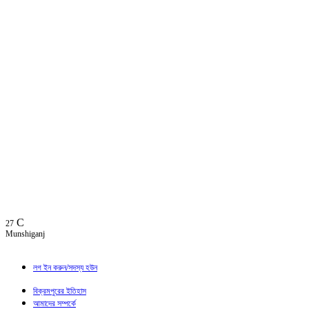
C
27
Munshiganj
লগ ইন করুন/সদস্য হউন
বিক্রমপুরের ইতিহাস
আমাদের সম্পর্কে