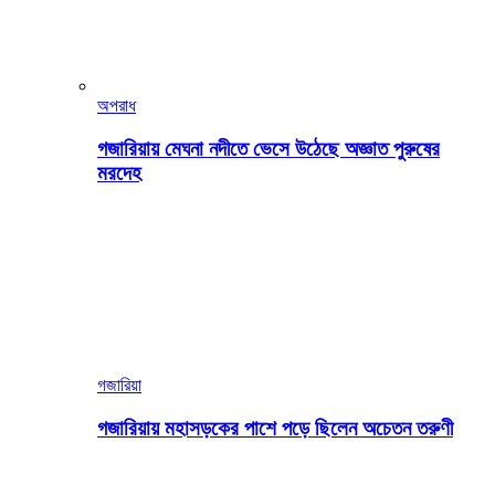
অপরাধ
গজারিয়ায় মেঘনা নদীতে ভেসে উঠেছে অজ্ঞাত পুরুষের
মরদেহ
গজারিয়া
গজারিয়ায় মহাসড়কের পাশে পড়ে ছিলেন অচেতন তরুণী