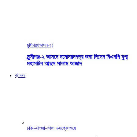
মুন্সিগঞ্জ(আসন-২)
মুন্সীগঞ্জ-২ আসনে মনোনয়নপত্র জমা দিলেন বিএনপি যুগ্ম
মহাসচিব আব্দুস সালাম আজাদ
শ্রীনগর
ঢাকা–মাওয়া–ভাঙ্গা এক্সপ্রেসওয়ে