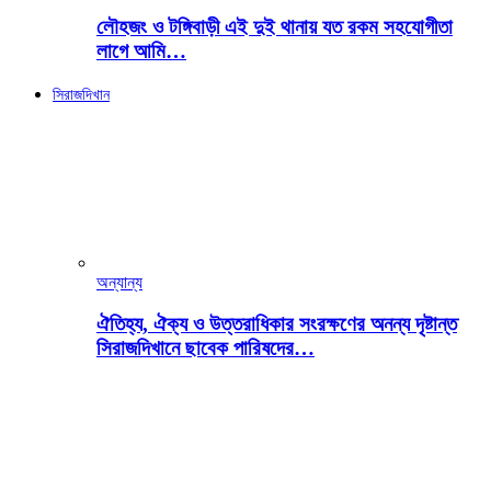
লৌহজং ও টঙ্গিবাড়ী এই দুই থানায় যত রকম সহযোগীতা
লাগে আমি…
সিরাজদিখান
অন্যান্য
ঐতিহ্য, ঐক্য ও উত্তরাধিকার সংরক্ষণের অনন্য দৃষ্টান্ত
সিরাজদিখানে ছাবেক পারিষদের…