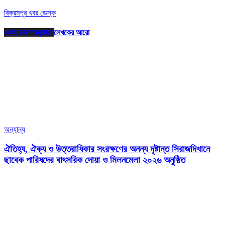
বিক্রমপুর খবর ডেস্ক
একই রকম অনুচ্ছেদ
লেখকের আরো
অন্যান্য
ঐতিহ্য, ঐক্য ও উত্তরাধিকার সংরক্ষণের অনন্য দৃষ্টান্ত সিরাজদিখানে
ছাবেক পারিষদের বাৎসরিক দোয়া ও মিলনমেলা ২০২৬ অনুষ্ঠিত