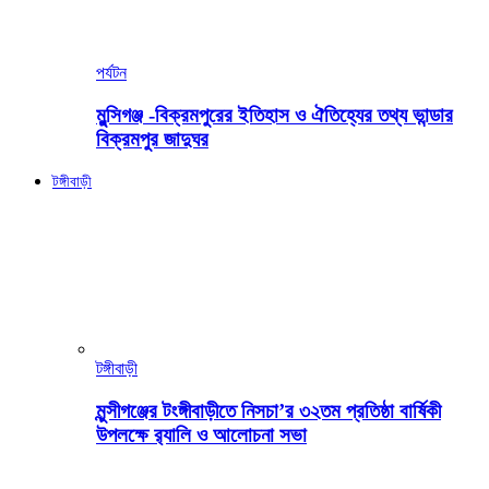
পর্যটন
মুন্সিগঞ্জ -বিক্রমপুরের ইতিহাস ও ঐতিহ্যের তথ্য ভান্ডার
বিক্রমপুর জাদুঘর
টঙ্গীবাড়ী
টঙ্গীবাড়ী
মুন্সীগঞ্জের টংঙ্গীবাড়ীতে নিসচা’র ৩২তম প্রতিষ্ঠা বার্ষিকী
উপলক্ষে র‍্যালি ও আলোচনা সভা