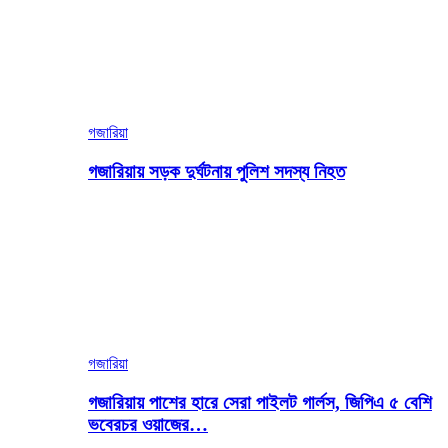
গজারিয়া
গজারিয়ায় সড়ক দুর্ঘটনায় পুলিশ সদস্য নিহত
গজারিয়া
গজারিয়ায় পাশের হারে সেরা পাইলট গার্লস, জিপিএ ৫ বেশি
ভবেরচর ওয়াজের…