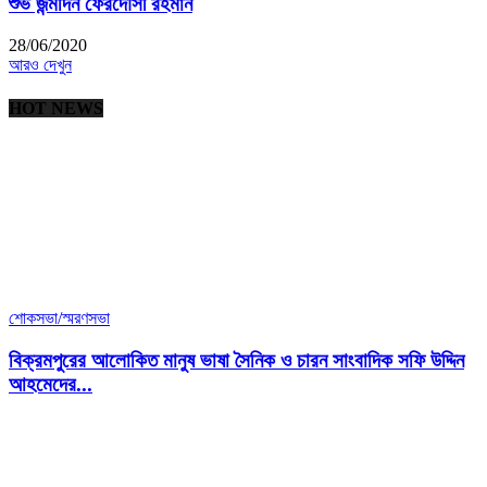
শুভ জন্মদিন ফেরদৌসী রহমান
28/06/2020
আরও দেখুন
HOT NEWS
শোকসভা/স্মরণসভা
বিক্রমপুরের আলোকিত মানুষ ভাষা সৈনিক ও চারন সাংবাদিক সফি উদ্দিন
আহমেদের...