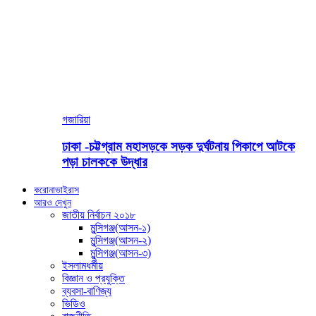
গজারিয়া
ঢাকা -চট্টগ্রাম মহাসড়কে সড়ক দুর্ঘটনায় পিকাপে আটকে
পড়া চালককে উদ্ধার
করোনাভাইরাস
আরও দেখুন
জাতীয় নির্বাচন ২০১৮
মুন্সিগঞ্জ(আসন-১)
মুন্সিগঞ্জ(আসন-২)
মুন্সিগঞ্জ(আসন-৩)
ইসলামধর্মীয়
বিজ্ঞান ও প্রযুক্তি
ব্যবসা-বাণিজ্য
ভিডিও