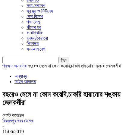
রাজনীতি
সভা-সমাবেশ
স্বাস্থ্য ও ফিটনেস
দেশ-বিদেশ
পদ্মা সেতু
পাঁকের ঘর
ফটোগ্রাফি
ভ্রমন/বেড়ানো
শিক্ষাঙ্গন
সভা-সমাবেশ
প্রচ্ছদ
অন্যান্য
বছরেও মেলে না কোন কয়েদি,চাকরি হারানোর শঙ্কায় জেলকর্মীরা
অন্যান্য
আইন আদালত
বছরেও মেলে না কোন কয়েদি,চাকরি হারানোর শঙ্কায়
জেলকর্মীরা
পোস্ট করেছেন
বিক্রমপুর খবর ডেস্ক
-
11/06/2019