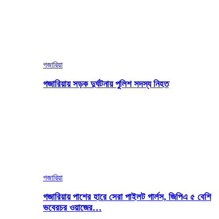
গজারিয়া
গজারিয়ায় সড়ক দুর্ঘটনায় পুলিশ সদস্য নিহত
গজারিয়া
গজারিয়ায় পাশের হারে সেরা পাইলট গার্লস, জিপিএ ৫ বেশি
ভবেরচর ওয়াজের…