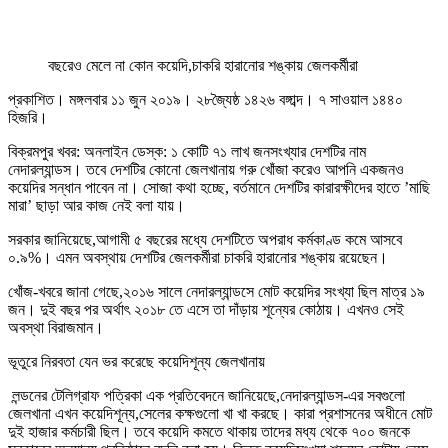
বছরেও মেলে না কোন কয়েদি,চাকরি হারানোর শঙ্কায় জেলকর্মীরা
প্রকাশিত। মঙ্গলবার ১১ জুন ২০১৯। ২৮জ্যৈষ্ঠ ১৪২৬ বঙ্গাব্দ। ৭ সাওয়াল ১৪৪০
হিজরি।
বিক্রমপুর খবর: অনলাইন ডেস্ক: ১ কোটি ৭১ লাখ জনসংখ্যার দেশটির নাম
নেদারল্যান্ডস। তবে দেশটির কোনো জেলখানায় গরু খোঁজা করেও আপনি একজনও
কয়েদির সন্ধান পাবেন না। সোজা কথা হচ্ছে, বর্তমানে দেশটির কারারক্ষীদের হাতে ’মাছি
মারা’ ছাড়া আর কাজ নেই বলা যায়।
সরকার জানিয়েছে,আগামী ৫ বছরের মধ্যে দেশটিতে অপরাধ কর্মকাণ্ড কমে আসবে
০.৯%। এমন অবস্থায় দেশটির জেলকর্মীরা চাকরি হারানোর শঙ্কায় রয়েছেন।
খোঁজ-খবরে জানা গেছে,২০১৬ সালে নেদারল্যান্ডসে মোট কয়েদির সংখ্যা ছিল মাত্র ১৯
জন। দুই বছর পর অর্থাৎ ২০১৮ তে এসে তা দাঁড়ায় শূন্যের কোঠায়। এখনও সেই
অবস্থা বিরাজমান।
ভূতুরে নিরবতা যেন ভর করেছে কয়েদিশূন্য জেলখানায়
লন্ডনের টেলিগ্রাফ পত্রিকা এক প্রতিবেদনে জানিয়েছে,নেদারল্যান্ডস-এর সবগুলো
জেলখানা এখন কয়েদিশূন্য,সেলের কক্ষগুলো খা খা করছে। কারা প্রশাসনের অধীনে মোট
দুই হাজার কর্মচারী ছিল। তবে কয়েদি কমতে থাকায় তাদের মধ্য থেকে ৭০০ জনকে