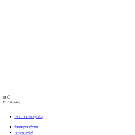
C
28
Munshiganj
লগ ইন করুন/সদস্য হউন
বিক্রমপুরের ইতিহাস
আমাদের সম্পর্কে