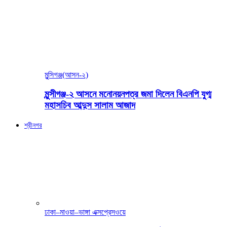
মুন্সিগঞ্জ(আসন-২)
মুন্সীগঞ্জ-২ আসনে মনোনয়নপত্র জমা দিলেন বিএনপি যুগ্ম
মহাসচিব আব্দুস সালাম আজাদ
শ্রীনগর
ঢাকা–মাওয়া–ভাঙ্গা এক্সপ্রেসওয়ে