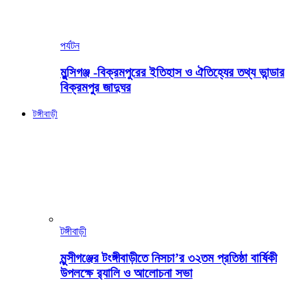
পর্যটন
মুন্সিগঞ্জ -বিক্রমপুরের ইতিহাস ও ঐতিহ্যের তথ্য ভান্ডার
বিক্রমপুর জাদুঘর
টঙ্গীবাড়ী
টঙ্গীবাড়ী
মুন্সীগঞ্জের টংঙ্গীবাড়ীতে নিসচা’র ৩২তম প্রতিষ্ঠা বার্ষিকী
উপলক্ষে র‍্যালি ও আলোচনা সভা