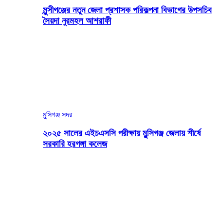
মুন্সীগঞ্জের নতুন জেলা প্রশাসক পরিকল্পনা বিভাগের উপসচিব
সৈয়দা নুরমহল আশরাফী
মুন্সিগঞ্জ সদর
২০২৫ সালের এইচএসসি পরীক্ষায় মুন্সিগঞ্জ জেলায় শীর্ষে
সরকারি হরগঙ্গা কলেজ