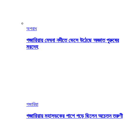
অপরাধ
গজারিয়ায় মেঘনা নদীতে ভেসে উঠেছে অজ্ঞাত পুরুষের
মরদেহ
গজারিয়া
গজারিয়ায় মহাসড়কের পাশে পড়ে ছিলেন অচেতন তরুণী