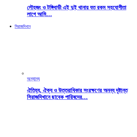
লৌহজং ও টঙ্গিবাড়ী এই দুই থানায় যত রকম সহযোগীতা
লাগে আমি…
সিরাজদিখান
অন্যান্য
ঐতিহ্য, ঐক্য ও উত্তরাধিকার সংরক্ষণের অনন্য দৃষ্টান্ত
সিরাজদিখানে ছাবেক পারিষদের…