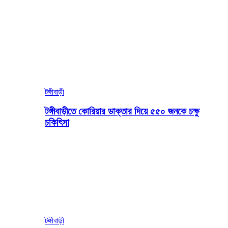
টঙ্গীবাড়ী
টঙ্গীবাড়ীতে কোরিয়ার ডাক্তার দিয়ে ৫৫০ জনকে চক্ষু
চকিৎিসা
টঙ্গীবাড়ী