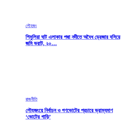
লৌহজং
শিমুলিয়া ঘাট এলাকার পদ্মা নদীতে অবৈধ ড্রেজার বসিয়ে
জমি ভরাট, ২০…
রাজনীতি
লৌহজংয়ে নির্বাচন ও গণভোটের প্রচারে ভ্রাম্যমাণ
‘ভোটের গাড়ি’