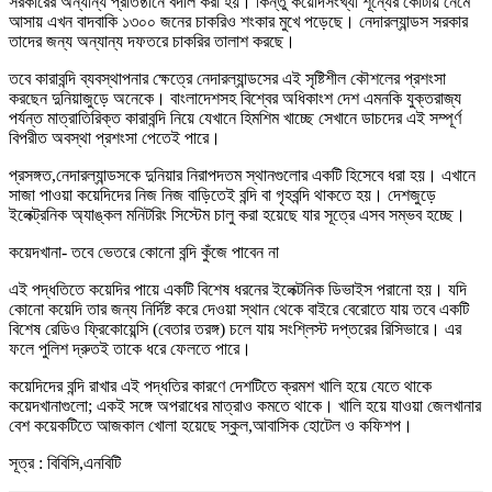
সরকারের অন্যান্য প্রতিষ্ঠানে বদলি করা হয়। কিন্তু কয়েদিসংখ্যা শূন্যের কোটায় নেমে
আসায় এখন বাদবাকি ১৩০০ জনের চাকরিও শংকার মুখে পড়েছে। নেদারল্যান্ডস সরকার
তাদের জন্য অন্যান্য দফতরে চাকরির তালাশ করছে।
তবে কারাবন্দি ব্যবস্থাপনার ক্ষেত্রে নেদারল্যান্ডসের এই সৃষ্টিশীল কৌশলের প্রশংসা
করছেন দুনিয়াজুড়ে অনেকে। বাংলাদেশসহ বিশ্বের অধিকাংশ দেশ এমনকি যুক্তরাজ্য
পর্যন্ত মাত্রাতিরিক্ত কারাবন্দি নিয়ে যেখানে হিমশিম খাচ্ছে সেখানে ডাচদের এই সম্পূর্ণ
বিপরীত অবস্থা প্রশংসা পেতেই পারে।
প্রসঙ্গত,নেদারল্যান্ডসকে দুনিয়ার নিরাপদতম স্থানগুলোর একটি হিসেবে ধরা হয়। এখানে
সাজা পাওয়া কয়েদিদের নিজ নিজ বাড়িতেই বন্দি বা গৃহবন্দি থাকতে হয়। দেশজুড়ে
ইলেক্ট্রনিক অ্যাঙ্কল মনিটরিং সিস্টেম চালু করা হয়েছে যার সূত্রে এসব সম্ভব হচ্ছে।
কয়েদখানা- তবে ভেতরে কোনো বন্দি কুঁজে পাবেন না
এই পদ্ধতিতে কয়েদির পায়ে একটি বিশেষ ধরনের ইলেক্টনিক ডিভাইস পরানো হয়। যদি
কোনো কয়েদি তার জন্য নির্দিষ্ট করে দেওয়া স্থান থেকে বাইরে বেরোতে যায় তবে একটি
বিশেষ রেডিও ফ্রিকোয়েন্সি (বেতার তরঙ্গ) চলে যায় সংশ্লিস্ট দপ্তরের রিসিভারে। এর
ফলে পুলিশ দ্রুতই তাকে ধরে ফেলতে পারে।
কয়েদিদের বন্দি রাখার এই পদ্ধতির কারণে দেশটিতে ক্রমশ খালি হয়ে যেতে থাকে
কয়েদখানাগুলো; একই সঙ্গে অপরাধের মাত্রাও কমতে থাকে। খালি হয়ে যাওয়া জেলখানার
বেশ কয়েকটিতে আজকাল খোলা হয়েছে স্কুল,আবাসিক হোটেল ও কফিশপ।
সূত্র : বিবিসি,এনবিটি