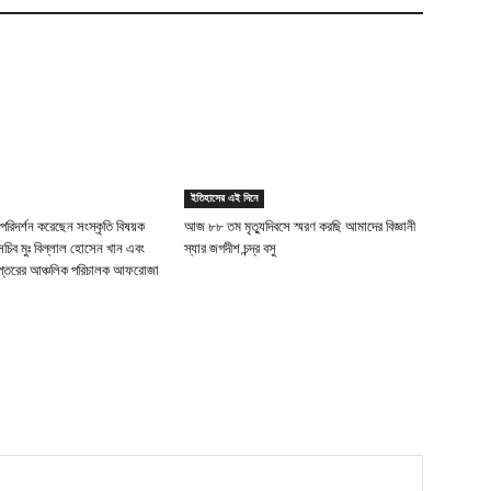
ইতিহাসের এই দিনে
 পরিদর্শন করেছেন সংস্কৃতি বিষয়ক
আজ ৮৮ তম মৃত্যুদিবসে স্মরণ করছি আমাদের বিজ্ঞানী
্ম সচিব মুঃ বিল্লাল হোসেন খান এবং
স্যার জগদীশ চন্দ্র বসু
িদপ্তরের আঞ্চলিক পরিচালক আফরোজা