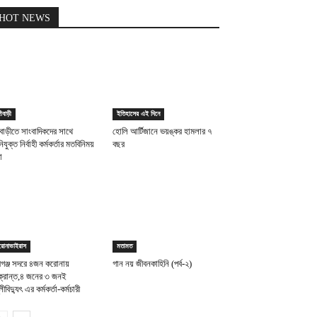
HOT NEWS
গীবাড়ী
ইতিহাসের এই দিনে
গীবাড়ীতে সাংবাদিকদের সাথে
হোলি আর্টিজানে ভয়ঙ্কর হামলার ৭
িযুক্ত নির্বাহী কর্মকর্তার মতবিনিময়
বছর
া
রোনাভাইরাস
মতামত
্সীগঞ্জ সদরে ৪জন করোনায়
গান নয় জীবনকাহিনি (পর্ব-২)
্রান্ত,৪ জনের ৩ জনই
লীবিদ্যুৎ এর কর্মকর্তা-কর্মচারী