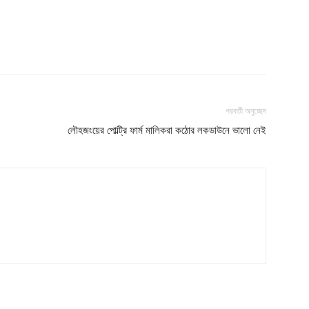
পরবর্তী অনুচ্ছেদ
লৌহজংয়ের পোল্ট্রি ফার্ম মালিকরা কঠোর লকডাউনে ভালো নেই