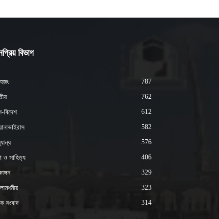
প্রিয় বিভাগ
787
হজং
762
ীয়
612
শ-বিদেশ
582
োনাভাইরাস
576
যান্য
406
্প ও সাহিত্য
329
ষাঙ্গন
323
ামধর্মীয়
314
ক সংবাদ