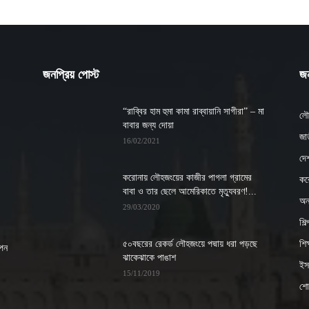
জনপ্রিয় পোস্ট
জন
“রাব্বির হাম হুমা কামা রাব্বায়ানি সাগীরা” – মা
লৌ
বাবার জন্য দোয়া
জাত
16/02/2021
দে
করোনায় লৌহজংয়ের কাজীর পাগলা গ্রামের
কর
বাবা ও তার ছেলে আমেরিকাতে মৃত্যুবরণ!...
অন্
29/03/2020
শিল
৫০বছরের রেকর্ড লৌহজংয়ে পদ্মায় ধরা পড়ছে
শিক্
াপন
ঝাকেঝাকে পাঙাশ
ইসল
15/11/2019
শো