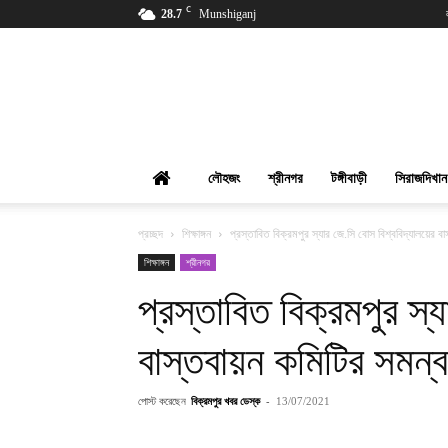
C
28.7
Munshiganj
বিক্রমপুর
খবর
লৌহজং
শ্রীনগর
টঙ্গীবাড়ী
সিরাজদিখান
প্রচ্ছদ
শিক্ষাঙ্গন
প্রস্তাবিত বিক্রমপুর স্যার জে.সি বোস বিশ্ববিদ্যালয়ের ব
শিক্ষাঙ্গন
শ্রীনগর
প্রস্তাবিত বিক্রমপুর স্
বাস্তবায়ন কমিটির সমন্ব
পোস্ট করেছেন
বিক্রমপুর খবর ডেস্ক
-
13/07/2021
শেয়ার