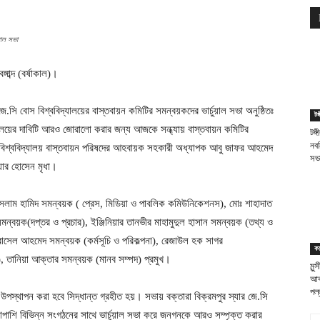
ুয়াল সভা
াব্দ (বর্ষাকাল)।
 জে.সি বোস বিশ্ববিদ্যালয়ের বাস্তবায়ন কমিটির সমন্বয়কদের ভার্চুয়াল সভা অনুষ্ঠিতঃ
টঙ্
িদ্যালয়ের দাবিটি আরও জোরালো করার জন্য আজকে সন্ধ্যায় বাস্তবায়ন কমিটির
টঙ্
নবন
ন বিশ্ববিদ্যালয় বাস্তবায়ন পরিষদের আহবায়ক সহকারী অধ্যাপক আবু জাফর আহমেদ
সভ
য়ার হোসেন মৃধা।
লাম হামিদ সমন্বয়ক ( প্রেস, মিডিয়া ও পাবলিক কমিউনিকেশনস), মোঃ শাহাদাত
ক(দপ্তর ও প্রচার), ইঞ্জিনিয়ার তানভীর মাহামুদুল হাসান সমন্বয়ক (তথ্য ও
 রাসেল আহমেদ সমন্বয়ক (কর্মসূচি ও পরিকল্পনা), রেজাউল হক সাগর
ক
), তানিয়া আক্তার সমন্বয়ক (মানব সম্পদ) প্রমুখ।
মুন
আক
পল্
 উপস্থাপন করা হবে সিদ্ধান্ত গ্রহীত হয়। সভায় বক্তারা বিক্রমপুর স্যার জে.সি
পাশাপাশি বিভিন্ন সংগঠনের সাথে ভার্চুয়াল সভা করে জনগনকে আরও সম্পৃক্ত করার