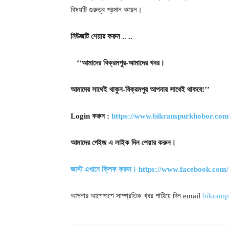
বিষয়টি গুরুত্ব প্রদান করেন।
নিউজটি
শেয়ার
করুন ..
..
‘‘আমাদের
বিক্রমপুর-আমাদের
খবর।
আমাদের
সাথেই
থাকুন-বিক্রমপুর
আপনার
সাথেই
থাকবে!’’
Login
করুন :
https://www.bikrampurkhobor.com
আমাদের
পেইজ
এ
লাইক
দিন
শেয়ার
করুন।
জাস্ট
এখানে
ক্লিক
করুন।
https://www.facebook.co
আপনার আশেপাশে সাম্প্রতিক খবর পাঠিয়ে দিন email
bikram