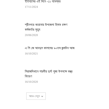
ইতিহাসের এই দিনে -১১ নভেম্বর
17/11/2024
শ্রীনগরে করোনায় উপজেলা হিসাব রক্ষণ
কর্মকর্তার মৃত্যু
20/06/2020
এ পি জে আবদুল কালামের ৯০তম জন্মদিন আজ
16/10/2021
সিরাজদিখানে শারদীয় দুর্গা পুজা উপলক্ষে বস্ত্র
বিতরণ
16/10/2020
আরও দেখুন