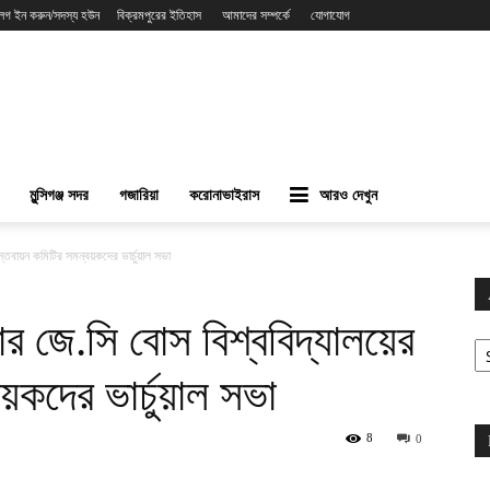
লগ ইন করুন/সদস্য হউন
বিক্রমপুরের ইতিহাস
আমাদের সম্পর্কে
যোগাযোগ
মুন্সিগঞ্জ সদর
গজারিয়া
করোনাভাইরাস
আরও দেখুন
াস্তবায়ন কমিটির সমন্বয়কদের ভার্চুয়াল সভা
যার জে.সি বোস বিশ্ববিদ্যালয়ের
Ar
য়কদের ভার্চুয়াল সভা
8
0