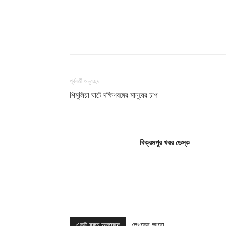
শেয়ার
পূর্ববর্তী অনুচ্ছেদ
শিমুলিয়া ঘাটে দক্ষিণবঙ্গের মানুষের চাপ
বিক্রমপুর খবর ডেস্ক
একই রকম অনুচ্ছেদ
লেখকের আরো