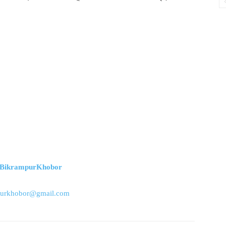
m/BikrampurKhobor
purkhobor@gmail.com