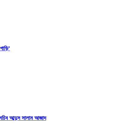
াড়ি’
হাসচিব আব্দুস সালাম আজাদ