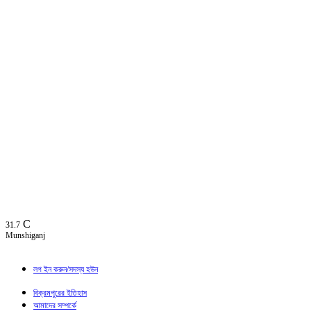
C
31.7
Munshiganj
লগ ইন করুন/সদস্য হউন
বিক্রমপুরের ইতিহাস
আমাদের সম্পর্কে