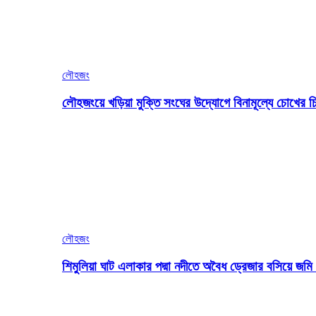
লৌহজং
লৌহজংয়ে খড়িয়া মুক্তি সংঘের উদ্যোগে বিনামূল্যে চোখের চ
লৌহজং
শিমুলিয়া ঘাট এলাকার পদ্মা নদীতে অবৈধ ড্রেজার বসিয়ে জ