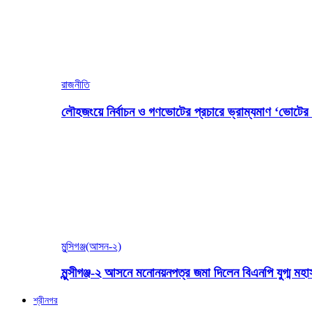
রাজনীতি
লৌহজংয়ে নির্বাচন ও গণভোটের প্রচারে ভ্রাম্যমাণ ‘ভোটের গ
মুন্সিগঞ্জ(আসন-২)
মুন্সীগঞ্জ-২ আসনে মনোনয়নপত্র জমা দিলেন বিএনপি যুগ্ম ম
শ্রীনগর