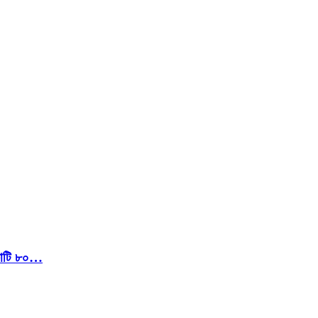
 কোটি ৮০…