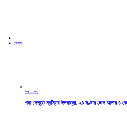
লৌহজং
পদ্মা সেতু
পদ্মা সেতুতে স্বস্তির ঈদযাত্রা, ২৪ ঘণ্টায় টোল আদায় ৪