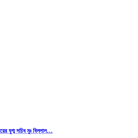
য়ের যুগ্ম সচিব মুঃ বিল্লাল…