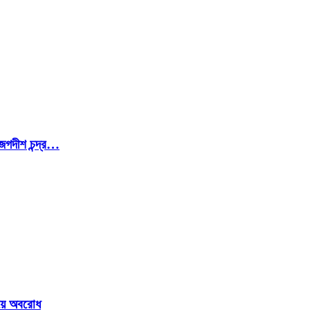
জগদীশ চন্দ্র…
ওয়ে অবরোধ