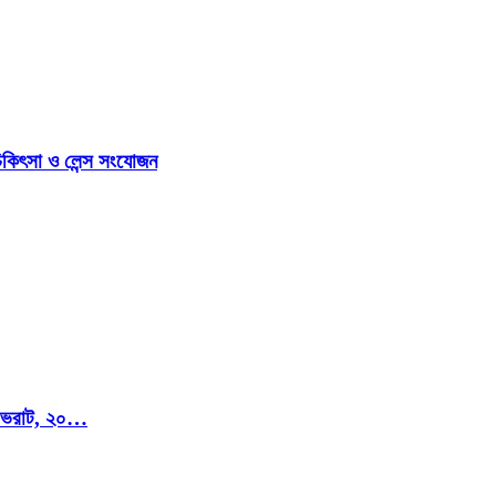
িকিৎসা ও লেন্স সংযোজন
মি ভরাট, ২০…