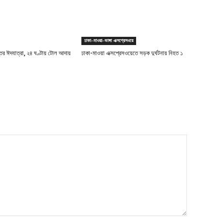
ঢাকা–মাওয়া–ভাঙ্গা এক্সপ্রেসওয়ে
স্তির ঈদযাত্রা, ২৪ ঘণ্টায় টোল আদায়
ঢাকা-মাওয়া এক্সপ্রেসওয়েতে সড়ক দুর্ঘটনায় নিহত ১