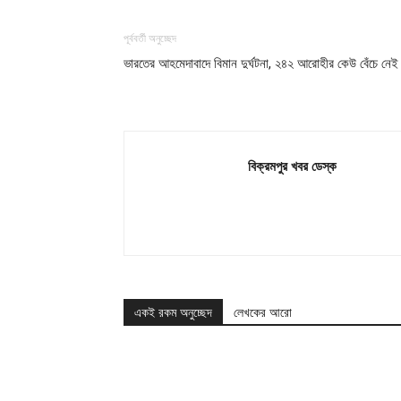
পূর্ববর্তী অনুচ্ছেদ
ভারতের আহমেদাবাদে বিমান দুর্ঘটনা, ২৪২ আরোহীর কেউ বেঁচে নেই
বিক্রমপুর খবর ডেস্ক
একই রকম অনুচ্ছেদ
লেখকের আরো