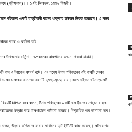
২ বঙ্গাব্দ (গ্রীষ্মকাল)।। ১৭ই জিলহজ, ১৪৪৬ হিজরী।
ে ইমাদ পরিবনের একটি যাত্রীবাহী বাসের ধাক্কায় দুইজন নিহত হয়েছেন। এ সময়
িলারের কাছে এ দুর্ঘটনা ঘটে।
শি
লায়
সদর উপজেলার বাসিন্দা। অপরজনের নামপরিচয় এখনো পাওয়া যায়নি।
ী একটি বাস ও ট্রাকের সংঘর্ষ ঘটে। এর মধ্যে ইমাদ পরিবহনের ওই বাসটি ঢাকার
েগে বাসের চালকের আসনের অংশটি দুমড়ে-মুচড়ে যায়। এতে দুইজন ঘটনাস্থলেই
জা
সেন বিষয়টি নিশ্চিত করে বলেন, ইমাদ পরিবহনের একটি বাস ট্রাকের পেছনে ধাক্কা
পর্
 আহতদের উদ্ধার করে হাসপাতালে পাঠানো হয়েছে। বিস্তারিত পরে জানানো হবে।
াম বলেন, উদ্ধার অভিযানে ফায়ার সার্ভিসের দুটি ইউনিট কাজ করেছে। ঘটনার পর