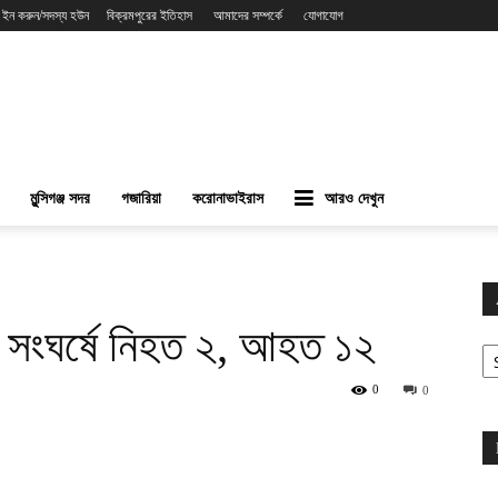
 ইন করুন/সদস্য হউন
বিক্রমপুরের ইতিহাস
আমাদের সম্পর্কে
যোগাযোগ
মুন্সিগঞ্জ সদর
গজারিয়া
করোনাভাইরাস
আরও দেখুন
ের সংঘর্ষে নিহত ২, আহত ১২
Ar
0
0