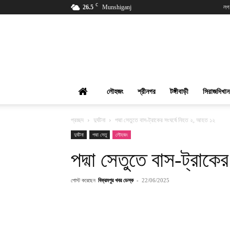
C
26.5
Munshiganj
লগ
বিক্রমপুর
খবর
লৌহজং
শ্রীনগর
টঙ্গীবাড়ী
সিরাজদিখান
প্রচ্ছদ
দুর্ঘটনা
পদ্মা সেতুতে বাস-ট্রাকের সংঘর্ষে নিহত ২, আহত ১২
দুর্ঘটনা
পদ্মা সেতু
লৌহজং
পদ্মা সেতুতে বাস-ট্রাক
পোস্ট করেছেন
বিক্রমপুর খবর ডেস্ক
-
22/06/2025
শেয়ার