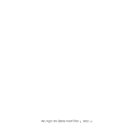
পদ্মা সেতুতে বাস-ট্রাকের সংঘর্ষে নিহত ২, আহত ১২