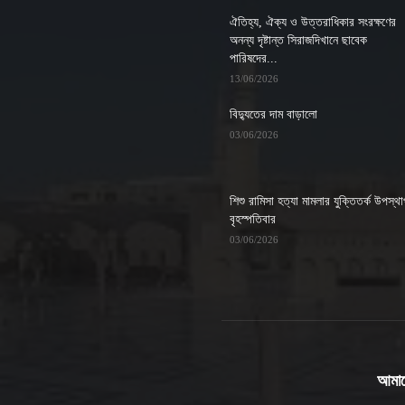
ঐতিহ্য, ঐক্য ও উত্তরাধিকার সংরক্ষণের
অনন্য দৃষ্টান্ত সিরাজদিখানে ছাবেক
পারিষদের...
13/06/2026
বিদ্যুতের দাম বাড়ালো
03/06/2026
শিশু রামিসা হত্যা মামলার যুক্তিতর্ক উপস্থ
বৃহস্পতিবার
03/06/2026
আমাদে