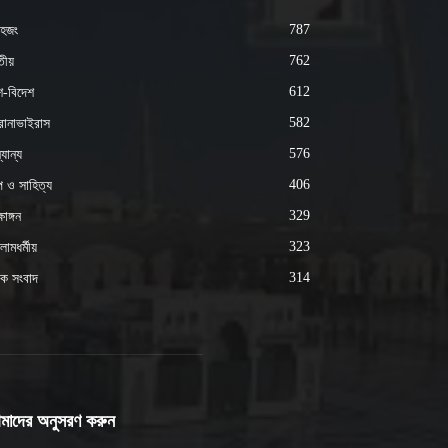
787
হজং
762
ীয়
612
শ-বিদেশ
582
োনাভাইরাস
576
যান্য
406
্প ও সাহিত্য
329
ষাঙ্গন
323
ামধর্মীয়
314
ক সংবাদ
মাদের অনুসরণ করুন