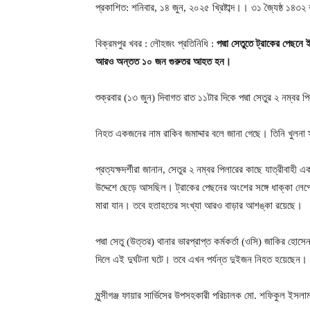
প্রকাশিত: শনিবার, ১৪ জুন, ২০২৫ খ্রিষ্টাব্দ।। ৩১ জ্যৈষ্ঠ ১৪৩
বিক্রমপুর খবর : লৌহজং প্রতিনিধি :
পদ্মা সেতুতে ট্রাকের পেছন
আরও অন্তত ১০ জন গুরুতর আহত হন।
শুক্রবার (১৩ জুন) দিবাগত রাত ১১টার দিকে পদ্মা সেতুর ২ নম্বর প
নিহত একজনের নাম রাকিব জমাদ্দার বলে জানা গেছে। তিনি খুলনা 
প্রত্যক্ষদর্শীরা জানান, সেতুর ২ নম্বর পিলারের কাছে যাত্রীবাহ
উদ্দেশে ছেড়ে আসছিল। ট্রাকের পেছনের অংশের সঙ্গে ধাক্কা ল
মারা যান। তবে হতাহতের সংখ্যা আরও বাড়ার আশঙ্কা রয়েছে।
পদ্মা সেতু (উত্তর) থানার ভারপ্রাপ্ত কর্মকর্তা (ওসি) জাকির হো
দিলে এই দুর্ঘটনা ঘটে। তবে এখন পর্যন্ত দুইজন নিহত হয়েছেন।
মুন্সীগঞ্জ ফায়ার সার্ভিসের উপসহকারী পরিচালক মো. শফিকুল ইসল