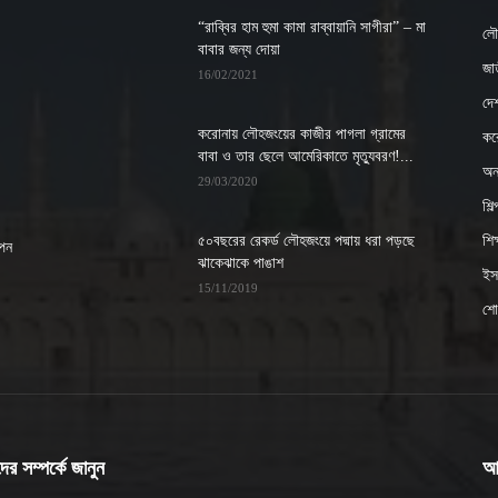
“রাব্বির হাম হুমা কামা রাব্বায়ানি সাগীরা” – মা
লৌ
বাবার জন্য দোয়া
জাত
16/02/2021
দে
করোনায় লৌহজংয়ের কাজীর পাগলা গ্রামের
কর
বাবা ও তার ছেলে আমেরিকাতে মৃত্যুবরণ!...
অন্
29/03/2020
শিল
৫০বছরের রেকর্ড লৌহজংয়ে পদ্মায় ধরা পড়ছে
শিক্
াপন
ঝাকেঝাকে পাঙাশ
ইসল
15/11/2019
শো
র সম্পর্কে জানুন
আ