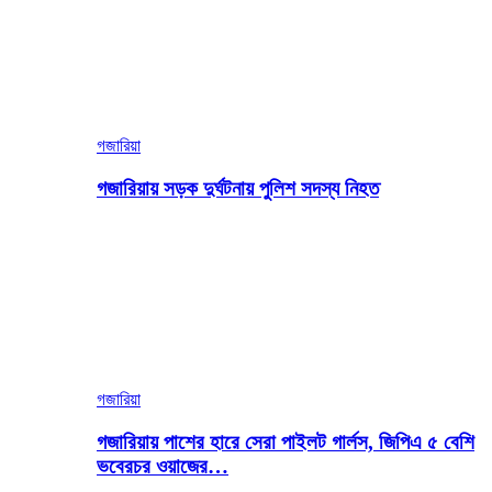
গজারিয়া
গজারিয়ায় সড়ক দুর্ঘটনায় পুলিশ সদস্য নিহত
গজারিয়া
গজারিয়ায় পাশের হারে সেরা পাইলট গার্লস, জিপিএ ৫ বেশি
ভবেরচর ওয়াজের…