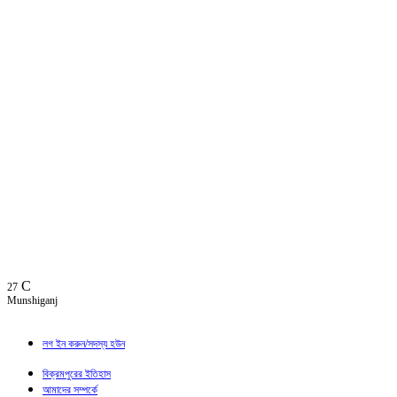
C
27
Munshiganj
লগ ইন করুন/সদস্য হউন
বিক্রমপুরের ইতিহাস
আমাদের সম্পর্কে