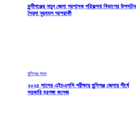
মুন্সীগঞ্জের নতুন জেলা প্রশাসক পরিকল্পনা বিভাগের উপসচিব
সৈয়দা নুরমহল আশরাফী
মুন্সিগঞ্জ সদর
২০২৫ সালের এইচএসসি পরীক্ষায় মুন্সিগঞ্জ জেলায় শীর্ষে
সরকারি হরগঙ্গা কলেজ