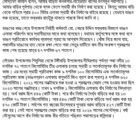
মোস্তফা কামাল বলেন, আমার বাড়িটি কনকসার-নাহেরহাট খালের উৎসমুখ পদ্মাপাড়ে।
আমার বাড়ির পূর্বপাড় থেকে ব্লক ফেলে স্থায়ী বাঁধ নির্মাণ করা হয়েছে। কিন্তু আমার বাড়ি
থেকে পশ্চিমে প্রায় ৫০০ মিটার এলাকা স্থায়ী বাঁধ নির্মাণের বাইরে রয়েছে। যেভাবে ভাঙন
শুরু হয়েছে, তাতে শুক্রবার রাতটুকু থাকতে পারবো কিনা জানি না।
ভাঙনের খবর পেয়ে উপজেলা নির্বাহী কর্মকর্তা মো. নেছার উদ্দিন শুক্রবার বিকালে ভাঙন
এলাকা পরিদর্শন করে স্থানীয়দের সাথে কথা বলেছেন। যথাযথ কর্তৃপক্ষের সঙ্গে কথা বলে
ভাঙন প্রতিরোধে কার্যকর ব্যবস্থা গ্রহণের আশ্বাস দিয়েছেন। খোঁজ নিয়ে জানা যায়,
পদ্মানদীর ভাঙনের হাত থেকে রক্ষা পেতে পদ্মা সেতুর ভাটিতে বাম তীর সংরক্ষণ প্রকল্পের
কাজ শেষ হয়েছে মাত্র ৪৭ দশমিক ৬৭ শতাংশ।
লৌহজং উপজেলার শিমুলিয়া থেকে টঙ্গীবাড়ি উপজেলার দীঘিরপাড় পর্যন্ত পদ্মা নদীর ১৩
দশমিক ৭২ শতাংশ কিলোমিটার তীর এলাকায় চলছে স্থায়ী ও সতর্কতামূলক বাঁধ নির্মাণের
কাজ। এর মধ্যে স্থায়ী প্রতিরক্ষা কাজ ৯ দশমিক ১০০ কিলোমিটার এবং সতর্কতামূলক
প্রতিরক্ষা কাজ (ভাঙনপ্রবণ এলাকায় বালুভর্তি জিও ব্যাগ রাখা স্থান) ৪ দশমিক ৬২০
কিলোমিটার। ২০২১ সালের অক্টোবরে শুরু হওয়া এ প্রকল্পের মেয়াদ শেষ হওয়ার কথা ছিল
২০২৩ সালের অক্টোবরে। তখন ৯ দশমিক ১ কিলোমিটার এলাকায় বাঁধ নির্মাণের সিদ্ধান্ত
হয়। অর্থ বরাদ্দ ছিল ৪৪৬ কোটি টাকা। পরে বাঁধ নির্মাণের দৈর্ঘ্য বাড়িয়ে করা হয় ১৩
দশমিক ৭২ শতাংশ কিলোমিটার। আর ৪৪৬ কোটি টাকা থেকে বাড়িয়ে অর্থ বরাদ্দ করা হয়
৪৭০ কোটি টাকা। সর্বশেষ গত বছরের ডিসেম্বরে পুনরায় বরাদ্দ বাড়িয়ে ৫২৭ কোটি টাকা
করা হয়। সেই সাথে প্রকল্পের মেয়াদ বাড়িয়ে করা হয় ২০২৬ সালের সেপ্টেম্বর। বর্ষা
মৌসুমের আগে বাঁধ নির্মাণের কাজ ধীর গতিতে শঙ্কিত পদ্মাপাড়ের বাসিন্দারা।