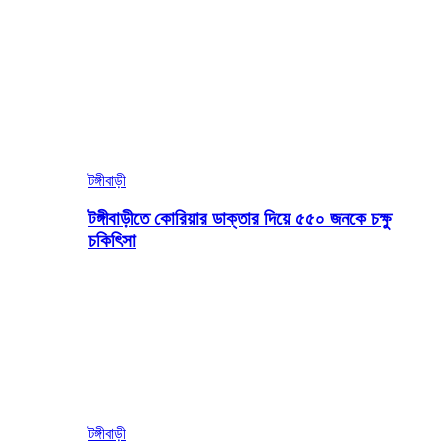
টঙ্গীবাড়ী
টঙ্গীবাড়ীতে কোরিয়ার ডাক্তার দিয়ে ৫৫০ জনকে চক্ষু
চকিৎিসা
টঙ্গীবাড়ী