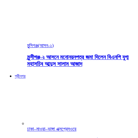
মুন্সিগঞ্জ(আসন-২)
মুন্সীগঞ্জ-২ আসনে মনোনয়নপত্র জমা দিলেন বিএনপি যুগ্ম
মহাসচিব আব্দুস সালাম আজাদ
শ্রীনগর
ঢাকা–মাওয়া–ভাঙ্গা এক্সপ্রেসওয়ে