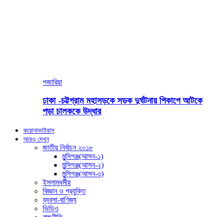
গজারিয়া
ঢাকা -চট্টগ্রাম মহাসড়কে সড়ক দুর্ঘটনায় পিকাপে আটকে
পড়া চালককে উদ্ধার
করোনাভাইরাস
আরও দেখুন
জাতীয় নির্বাচন ২০১৮
মুন্সিগঞ্জ(আসন-১)
মুন্সিগঞ্জ(আসন-২)
মুন্সিগঞ্জ(আসন-৩)
ইসলামধর্মীয়
বিজ্ঞান ও প্রযুক্তি
ব্যবসা-বাণিজ্য
ভিডিও