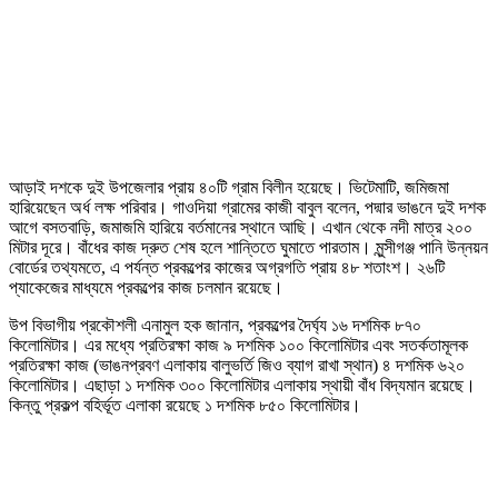
আড়াই দশকে দুই উপজেলার প্রায় ৪০টি গ্রাম বিলীন হয়েছে। ভিটেমাটি, জমিজমা
হারিয়েছেন অর্ধ লক্ষ পরিবার। গাওদিয়া গ্রামের কাজী বাবুল বলেন, পদ্মার ভাঙনে দুই দশক
আগে বসতবাড়ি, জমাজমি হারিয়ে বর্তমানের স্থানে আছি। এখান থেকে নদী মাত্র ২০০
মিটার দূরে। বাঁধের কাজ দ্রুত শেষ হলে শান্তিতে ঘুমাতে পারতাম। মুন্সীগঞ্জ পানি উন্নয়ন
বোর্ডের তথ্যমতে, এ পর্যন্ত প্রকল্পের কাজের অগ্রগতি প্রায় ৪৮ শতাংশ। ২৬টি
প্যাকেজের মাধ্যমে প্রকল্পের কাজ চলমান রয়েছে।
উপ বিভাগীয় প্রকৌশলী এনামুল হক জানান, প্রকল্পের দৈর্ঘ্য ১৬ দশমিক ৮৭০
কিলোমিটার। এর মধ্যে প্রতিরক্ষা কাজ ৯ দশমিক ১০০ কিলোমিটার এবং সতর্কতামূলক
প্রতিরক্ষা কাজ (ভাঙনপ্রবণ এলাকায় বালুভর্তি জিও ব্যাগ রাখা স্থান) ৪ দশমিক ৬২০
কিলোমিটার। এছাড়া ১ দশমিক ৩০০ কিলোমিটার এলাকায় স্থায়ী বাঁধ বিদ্যমান রয়েছে।
কিন্তু প্রকল্প বহির্ভূত এলাকা রয়েছে ১ দশমিক ৮৫০ কিলোমিটার।