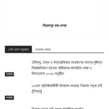
বিক্রমপুর খবর ডেস্ক
একই রকম অনুচ্ছেদ
লেখকের আরো
ঐতিহ্য, ঐক্য ও উত্তরাধিকার সংরক্ষণের অনন্য দৃষ্টান্ত
সিরাজদিখানে ছাবেক পারিষদের বাৎসরিক দোয়া ও
মিলনমেলা ২০২৬ অনুষ্ঠিত
অন্যান্য
৩২তম প্রতিষ্ঠাবার্ষিকী উদযাপন করেছে নিরাপদ সড়ক চাই
(নিসচা)
অন্যান্য
নিরাপদ সড়ক চাই সফল সামাজিক সংগঠন