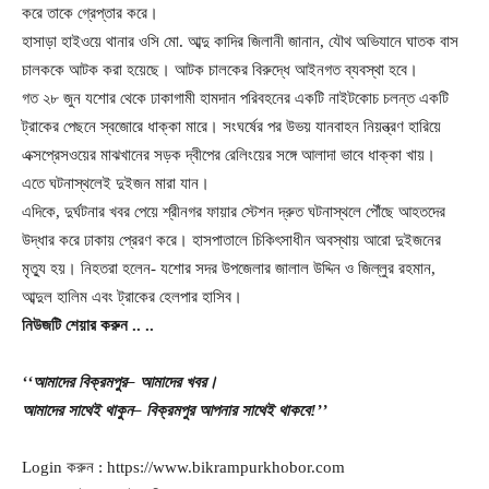
করে তাকে গ্রেপ্তার করে।
হাসাড়া হাইওয়ে থানার ওসি মো. আব্দু কাদির জিলানী জানান, যৌথ অভিযানে ঘাতক বাস
চালককে আটক করা হয়েছে। আটক চালকের বিরুদ্ধে আইনগত ব্যবস্থা হবে।
গত ২৮ জুন যশোর থেকে ঢাকাগামী হামদান পরিবহনের একটি নাইটকোচ চলন্ত একটি
ট্রাকের পেছনে স্বজোরে ধাক্কা মারে। সংঘর্ষের পর উভয় যানবাহন নিয়ন্ত্রণ হারিয়ে
এক্সপ্রেসওয়ের মাঝখানের সড়ক দ্বীপের রেলিংয়ের সঙ্গে আলাদা ভাবে ধাক্কা খায়।
এতে ঘটনাস্থলেই দুইজন মারা যান।
এদিকে, দুর্ঘটনার খবর পেয়ে শ্রীনগর ফায়ার স্টেশন দ্রুত ঘটনাস্থলে পৌঁছে আহতদের
উদ্ধার করে ঢাকায় প্রেরণ করে। হাসপাতালে চিকিৎসাধীন অবস্থায় আরো দুইজনের
মৃত্যু হয়। নিহতরা হলেন- যশোর সদর উপজেলার জালাল উদ্দিন ও জিল্লুর রহমান,
আব্দুল হালিম এবং ট্রাকের হেলপার হাসিব।
নিউজটি
শেয়ার
করুন
..
..
‘‘আমাদের
বিক্রমপুর
– আমাদের
খবর।
আমাদের
সাথেই
থাকুন
– বিক্রমপুর
আপনার
সাথেই
থাকবে
!’’
Login করুন : https://www.bikrampurkhobor.com