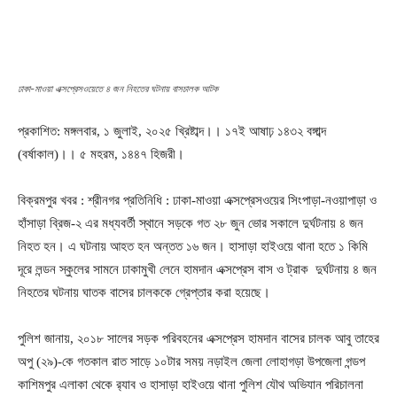
ঢাকা-মাওয়া এক্সপ্রেসওয়েতে ৪ জন নিহতের ঘটনায় বাসচালক আটক
প্রকাশিত: মঙ্গলবার, ১ জুলাই, ২০২৫ খ্রিষ্টাব্দ।। ১৭ই আষাঢ় ১৪৩২ বঙ্গাব্দ
(বর্ষাকাল)।। ৫ মহরম, ১৪৪৭ হিজরী।
বিক্রমপুর খবর : শ্রীনগর প্রতিনিধি : ঢাকা-মাওয়া এক্সপ্রেসওয়ের সিংপাড়া-নওয়াপাড়া ও
হাঁসাড়া ব্রিজ-২ এর মধ্যবর্তী স্থানে সড়কে গত ২৮ জুন ভোর সকালে দুর্ঘটনায় ৪ জন
নিহত হন। এ ঘটনায় আহত হন অন্তত ১৬ জন। হাসাড়া হাইওয়ে থানা হতে ১ কিমি
দূরে লন্ডন স্কুলের সামনে ঢাকামুখী লেনে হামদান এক্সপ্রেস বাস ও ট্রাক দুর্ঘটনায় ৪ জন
নিহতের ঘটনায় ঘাতক বাসের চালককে গ্রেপ্তার করা হয়েছে।
পুলিশ জানায়, ২০১৮ সালের সড়ক পরিবহনের এক্সপ্রেস হামদান বাসের চালক আবু তাহের
অপু (২৯)-কে গতকাল রাত সাড়ে ১০টার সময় নড়াইল জেলা লোহাগড়া উপজেলা গন্ডপ
কাশিমপুর এলাকা থেকে র‍্যাব ও হাসাড়া হাইওয়ে থানা পুলিশ যৌথ অভিযান পরিচালনা