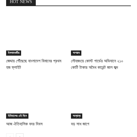
HOT NEWS
ইসলামধর্মীয়
অপরাধ
জেদ্দায় পৌঁছেছে বাংলাদেশ বিমানের প্রথম
লৌহজংয়ে কোস্ট গার্ডের অভিযানে ২১০
হজ ফ্লাইট
কোটি টাকার অবৈধ কারেন্ট জাল জব্দ
ইতিহাসের এই দিনে
অন্যান্য
আজ ঐতিহাসিক বদর দিবস
বড় সাধ জাগে