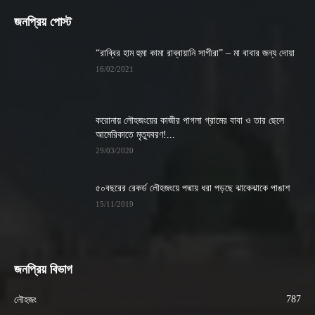
জনপ্রিয় পোস্ট
“রাব্বির হাম হুমা কামা রাব্বায়ানি সাগীরা” – মা বাবার জন্য দোয়া
16/02/2021
করোনায় লৌহজংয়ের কাজীর পাগলা গ্রামের বাবা ও তার ছেলে
আমেরিকাতে মৃত্যুবরণ!...
29/03/2020
৫০বছরের রেকর্ড লৌহজংয়ে পদ্মায় ধরা পড়ছে ঝাকেঝাকে পাঙাশ
15/11/2019
জনপ্রিয় বিভাগ
787
লৌহজং