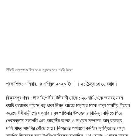
টঙ্গীবাড়ী প্রেসক্লাবের নিম্ন আয়ের মানুষদের খাদ্য সামগ্রি বিতরন
প্রকাশিত : শনিবার, ৪ এপ্রিল ২০২০ ইং ।। ২১ চৈত্র ১৪২৬ বঙ্গাব্দ।
বিক্রমপুর খবর : ষ্টাফ রিপোর্টার, টঙ্গীবাড়ী থেকে : ২৬ মার্চ থেকে ভয়াবহ মরন
ব্যাধি করোনার কারনে ঘড় থাকা নিম্ন আয়ের মানুষের মাঝে খাদ্য সামগ্রি বিতরন
করেছে টঙ্গীবাড়ী প্রেসক্লাব। বৃহস্পতিবার উপজেলার বিভিন্ন বাড়ীতে গিয়ে
প্রেসক্লাব সভাপতি এড. জাহাঙ্গীর আলম ও সাধারন সম্পাদক আবু বাক্কার
মাঝি খাদ্য সামগ্রি পৌঁছে দেয়। নিজেদের অর্থায়নে কর্মহীন ব্যাক্তিদের খাদ্য
সামগ্রি বিতরনের সময় উপস্থিত ছিলেন সাংবাদিক শেখ সোহাগ, এবাদুল হাসান,