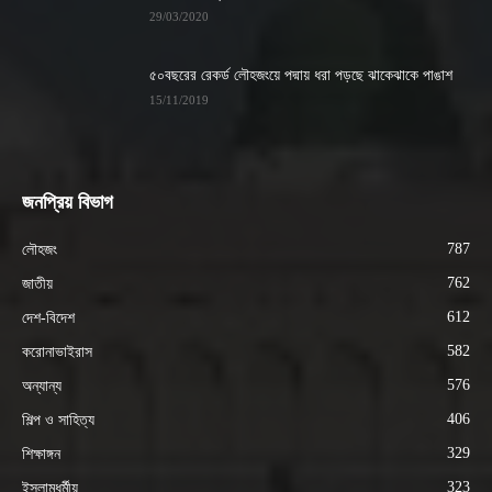
29/03/2020
৫০বছরের রেকর্ড লৌহজংয়ে পদ্মায় ধরা পড়ছে ঝাকেঝাকে পাঙাশ
15/11/2019
জনপ্রিয় বিভাগ
787
লৌহজং
762
জাতীয়
612
দেশ-বিদেশ
582
করোনাভাইরাস
576
অন্যান্য
406
শিল্প ও সাহিত্য
329
শিক্ষাঙ্গন
323
ইসলামধর্মীয়