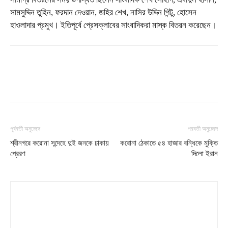
সামসুদ্দিন তুহিন, ফরদান দেওয়ান, জহির শেখ, নাসির উদ্দিন পিন্টু, হোসেন
হাওলাদার প্রমুখ। ইতিপূর্বে প্রেসক্লাবের সাংবাদিকরা মাস্ক বিতরন করেছেন।
পূর্ববর্তী অনুচ্ছেদ
পরবর্তী অনুচ্ছেদ
শ্রীনগরে করোনা সন্দেহে দুই জনকে ঢাকায়
করোনা ঠেকাতে ৫৪ হাজার বন্ধিকে মুক্তি
প্রেরণ
দিলো ইরান