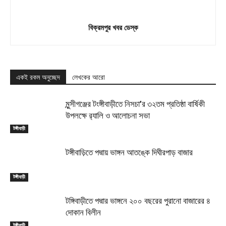
বিক্রমপুর খবর ডেস্ক
একই রকম অনুচ্ছেদ
লেখকের আরো
মুন্সীগঞ্জের টংঙ্গীবাড়ীতে নিসচা’র ৩২তম প্রতিষ্ঠা বার্ষিকী
উপলক্ষে র‍্যালি ও আলোচনা সভা
টঙ্গীবাড়ী
টঙ্গীবাড়িতে পদ্মায় ভাঙ্গন আতঙ্কে দিঘীরপাড় বাজার
টঙ্গীবাড়ী
টঙ্গিবাড়ীতে পদ্মার ভাঙ্গনে ২০০ বছরের পুরানো বাজারের ৪
দোকান বিলীন
টঙ্গীবাড়ী