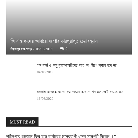
জি এম কাদের আবারো জাপার ভারপ্রাপ্ত চেয়ারম্যান
-
0
বিক্রমপুর খবর ডেস্ক
05/05/2019
‘অপকর্ম ও অনুপ্রবেশকারীদের আর আ’লীগে স্থান হবে না’
04/10/2019
জেলায় আজকে আরো ৫৬ জনের করোনা শনাক্ত মোট ১৬৪১ জন
16/06/2020
MUST READ
শ্রীনগরে রমজান ফ্রি ফুড কর্নারের মাসব‍্যাপী খাদ‍্য সামগ্রী বিতরণ।”