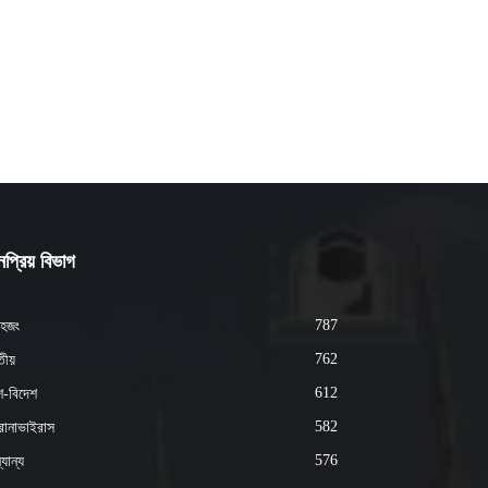
প্রিয় বিভাগ
787
হজং
762
ীয়
612
শ-বিদেশ
582
োনাভাইরাস
576
যান্য