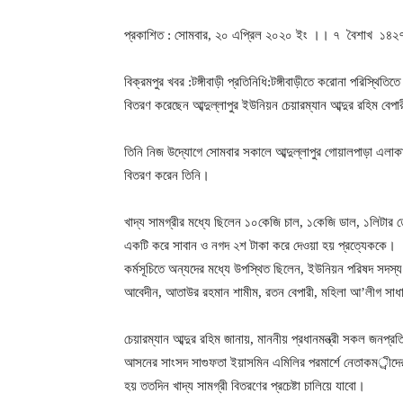
প্রকাশিত : সোমবার, ২০ এপ্রিল ২০২০ ইং ।। ৭ বৈশাখ ১৪২৭ ব
বিক্রমপুর খবর :টঙ্গীবাড়ী প্রতিনিধি:টঙ্গীবাড়ীতে করোনা পরিস্থিতি
বিতরণ করেছেন আব্দুল্লাপুর ইউনিয়ন চেয়ারম্যান আব্দুর রহিম বেপা
তিনি নিজ উদ্যোগে সোমবার সকালে আব্দুল্লাপুর গোয়ালপাড়া এলাকা
বিতরণ করেন তিনি।
খাদ্য সামগ্রীর মধ্যে ছিলেন ১০কেজি চাল, ১কেজি ডাল, ১লিটার
একটি করে সাবান ও নগদ ২শ টাকা করে দেওয়া হয় প্রত্যেককে।
কর্মসূচিতে অন্যদের মধ্যে উপস্থিত ছিলেন, ইউনিয়ন পরিষদ সদস্
আবেদীন, আতাউর রহমান শামীম, রতন বেপারী, মহিলা আ’লীগ সাধার
চেয়ারম্যান আব্দুর রহিম জানায়, মাননীয় প্রধানমন্ত্রী সকল জনপ্রতিনি
আসনের সাংসদ সাগুফতা ইয়াসমিন এমিলির পরমার্শে নেতাকমর্ীদের
হয় ততদিন খাদ্য সামগ্রী বিতরণের প্রচেষ্টা চালিয়ে যাবো।