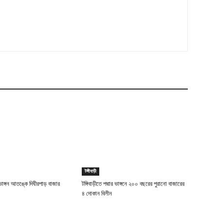
টঙ্গীবাড়ী
ায় ভাঙ্গন আতঙ্কে দিঘীরপাড় বাজার
টঙ্গিবাড়ীতে পদ্মার ভাঙ্গনে ২০০ বছরের পুরানো বাজারের
৪ দোকান বিলীন