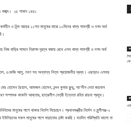
ঙ্গাব্দ। ২৫ শাবান ১৪৪১
তে কর্মহীন ও নিন্ম আয়ের ১১শত মানুষের মাঝে ১০দিনের খাদ্য সামগ্রী ও নগদ অর্থ
রী।
অন
য় নিজ বাড়ির সামনে নিরাপদ দূরত্ব বজায় রেখে এসব খাদ্য সামগ্রী ও নগদ অর্থ
সৈ
ফে
 তেল, ৫কেজি আলু, লবণ সহ অন্যান্য নিত্য প্রয়োজনীয় দ্রব্য। এছাড়াও এসময়
য মোঃ হোসেন ছৈয়াল, আফজল হোসেন, চন্দন কুমার কুন্ডু, আ’লীগ নেতা জয়নাল
ণ সম্পাদক কাকলি আক্তার, ছাত্রলীগ নেত্রী ইন্নেতা রহিম রায়না প্রমুখ।
ক
এমন
ধিদের মানুষের পাশে থাকার নির্দেশ দিয়েছেন। প্রধানমন্ত্রীর নির্দেশ ও মুন্সীগঞ্জ-২
 ইউনিয়নের সকল মানুষের পাশে দাড়ানোর চেষ্টা করছি। যতদিন পরিস্থিতি ভালো না