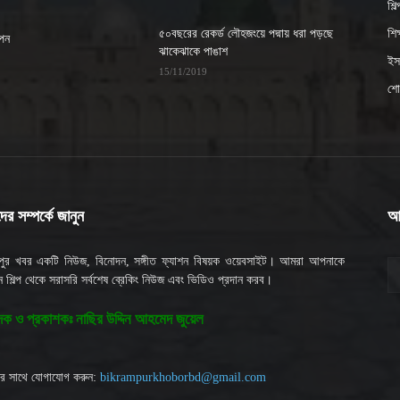
শিল
৫০বছরের রেকর্ড লৌহজংয়ে পদ্মায় ধরা পড়ছে
শিক্
াপন
ঝাকেঝাকে পাঙাশ
ইসল
15/11/2019
শো
র সম্পর্কে জানুন
আ
মপুর খবর একটি নিউজ, বিনোদন, সঙ্গীত ফ্যাশন বিষয়ক ওয়েবসাইট। আমরা আপনাকে
 শিল্প থেকে সরাসরি সর্বশেষ ব্রেকিং নিউজ এবং ভিডিও প্রদান করব।
দক ও প্রকাশকঃ নাছির উদ্দিন আহমেদ জুয়েল
র সাথে যোগাযোগ করুন:
bikrampurkhoborbd@gmail.com