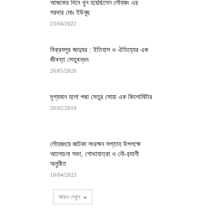
আজকের দিনে খুন হয়েছিলেন লৌহজং এর
সরদার মোঃ ইউনূছ
23/04/2022
বিক্রমপুর জাদুঘর : ইতিহাস ও ঐতিহ্যের এক
জীবন্ত সেতুবন্ধন
26/05/2026
দৃশ্যমান হলো পদ্মা সেতুর সোয়া এক কিলোমিটার
20/02/2019
লৌহজংয়ে জাটকা সংরক্ষন সপ্তাহ উপলক্ষে
আলোচনা সভা, শোভাযাত্রা ও নৌ-র‌্যালী
অনুষ্ঠিত
10/04/2025
আরও দেখুন