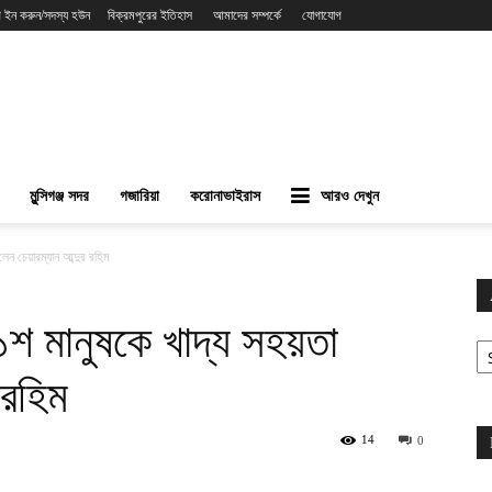
 ইন করুন/সদস্য হউন
বিক্রমপুরের ইতিহাস
আমাদের সম্পর্কে
যোগাযোগ
মুন্সিগঞ্জ সদর
গজারিয়া
করোনাভাইরাস
আরও দেখুন
িলেন চেয়ারম্যান আব্দুর রহিম
 ১১শ মানুষকে খাদ্য সহয়তা
Ar
 রহিম
14
0