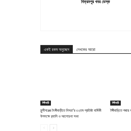
বিক্রমপুর খবর ডেস্ক
একই রকম অনুচ্ছেদ
লেখকের আরো
টঙ্গীবাড়ী
টঙ্গীবাড়ী
মুন্সীগঞ্জের টংঙ্গীবাড়ীতে নিসচা’র ৩২তম প্রতিষ্ঠা বার্ষিকী
টঙ্গীবাড়িতে পদ্ম
উপলক্ষে র‍্যালি ও আলোচনা সভা