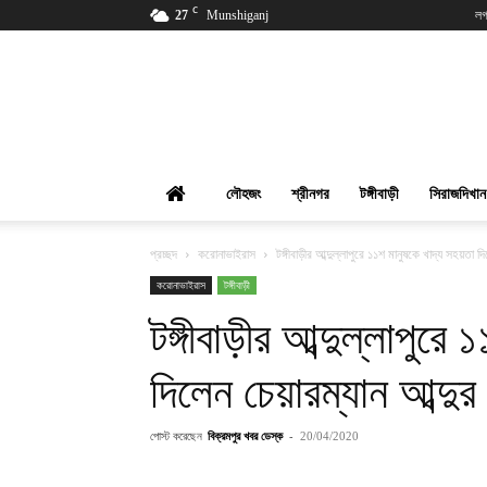
C
27
Munshiganj
লগ
বিক্রমপুর
খবর
লৌহজং
শ্রীনগর
টঙ্গীবাড়ী
সিরাজদিখান
প্রচ্ছদ
করোনাভাইরাস
টঙ্গীবাড়ীর আব্দুল্লাপুরে ১১শ মানুষকে খাদ্য সহয়তা দ
করোনাভাইরাস
টঙ্গীবাড়ী
টঙ্গীবাড়ীর আব্দুল্লাপুরে
দিলেন চেয়ারম্যান আব্দুর
পোস্ট করেছেন
বিক্রমপুর খবর ডেস্ক
-
20/04/2020
শেয়ার