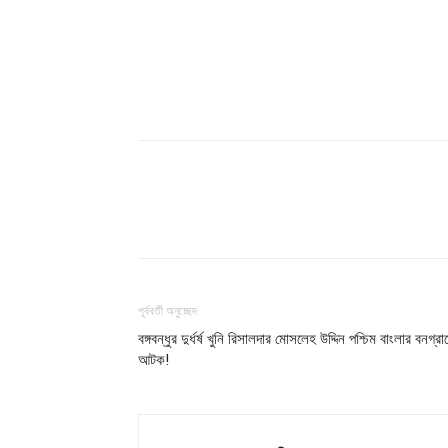
শেয়ার
পূর্ববর্তী অনুচ্ছেদ
বঙ্গবন্ধুর দুর্ধর্ষ খুনি রিসালদার মোসলেহ উদ্দিন পশ্চিম বাংলার বনগ্রা
আটক!