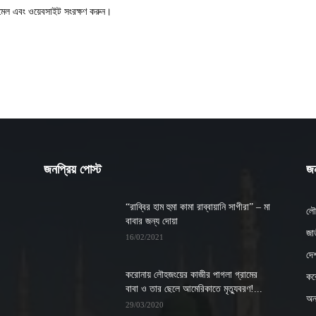
ইমেল এবং ওয়েবসাইট সংরক্ষণ করুন।
জনপ্রিয় পোস্ট
জন
“রাব্বির হাম হুমা কামা রাব্বায়ানি সাগীরা” – মা
লৌ
বাবার জন্য দোয়া
জাত
16/02/2021
দে
করোনায় লৌহজংয়ের কাজীর পাগলা গ্রামের
কর
বাবা ও তার ছেলে আমেরিকাতে মৃত্যুবরণ!...
অন্
29/03/2020