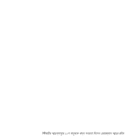
টঙ্গীবাড়ীর আব্দুল্লাপুরে ১১শ মানুষকে খাদ্য সহয়তা দিলেন চেয়ারম্যান আব্দুর রহিম