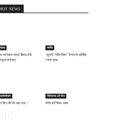
HOT NEWS
্যান্য
জাতীয়
য়দ আশরাফ কন্যা রীমার ছবি
‘জুলাই শহীদ দিবস’ উপলক্ষে রাষ্ট্রীয়
সবুকে ভাইরাল
শোক আজ
রোনাভাইরাস
ইতিহাসের এই দিনে
 দিনে কী ঈদ করা যায় !
বিশ্ব হার্ট দিবস আজ