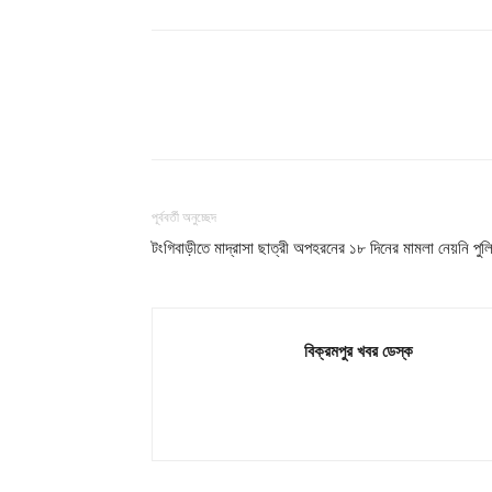
শেয়ার
পূর্ববর্তী অনুচ্ছেদ
টংগিবাড়ীতে মাদ্রাসা ছাত্রী অপহরনের ১৮ দিনের মামলা নেয়নি পুল
বিক্রমপুর খবর ডেস্ক