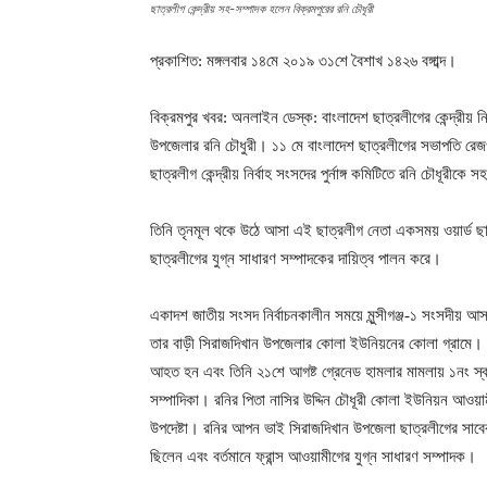
ছাত্রলীগ কেন্দ্রীয় সহ-সম্পাদক হলেন বিক্রমপুরের রনি চৌধূরী
প্রকাশিত: মঙ্গলবার ১৪মে ২০১৯ ৩১শে বৈশাখ ১৪২৬ বঙ্গাব্দ।
বিক্রমপুর খবর: অনলাইন ডেস্ক: বাংলাদেশ ছাত্রলীগের কেন্দ্রীয় নি
উপজেলার রনি চৌধুরী। ১১ মে বাংলাদেশ ছাত্রলীগের সভাপতি রেজওয
ছাত্রলীগ কেন্দ্রীয় নির্বাহ সংসদের পুর্নাঙ্গ কমিটিতে রনি চৌধূরী
তিনি তৃনমূল থকে উঠে আসা এই ছাত্রলীগ নেতা একসময় ওয়ার্ড ছ
ছাত্রলীগের যুগ্ন সাধারণ সম্পাদকের দায়িত্ব পালন করে।
একাদশ জাতীয় সংসদ নির্বাচনকালীন সময়ে মুন্সীগঞ্জ-১ সংসদীয়
তার বাড়ী সিরাজদিখান উপজেলার কোলা ইউনিয়নের কোলা গ্রামে। ছ
আহত হন এবং তিনি ২১শে আগষ্ট গ্রেনেড হামলার মামলায় ১নং স্বাক
সম্পাদিকা। রনির পিতা নাসির উদ্দিন চৌধূরী কোলা ইউনিয়ন আওয়া
উপদেষ্টা। রনির আপন ভাই সিরাজদিখান উপজেলা ছাত্রলীগের সাব
ছিলেন এবং বর্তমানে ফ্রান্স আওয়ামীগের যুগ্ন সাধারণ সম্পাদক।