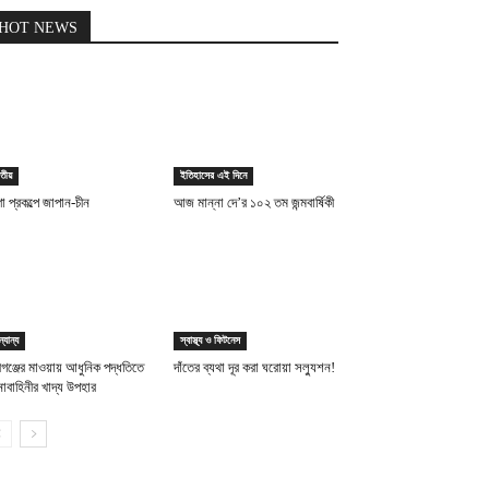
HOT NEWS
তীয়
ইতিহাসের এই দিনে
া প্রকল্পে জাপান-চীন
আজ মান্না দে’র ১০২ তম জন্মবার্ষিকী
্যান্য
স্বাস্থ্য ও ফিটনেস
্সীগঞ্জের মাওয়ায় আধুনিক পদ্ধতিতে
দাঁতের ব্যথা দূর করা ঘরোয়া সল্যুশন!
াবাহিনীর খাদ্য উপহার