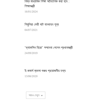
নিম্ন মাধ্যমিক শিক্ষা অবৈতনিক করা হবে :
শিক্ষামন্ত্রী
16/01/2024
শিমুলিয়া ফেরী ঘাট যানবাহন শূন্য
04/07/2021
‘ভ্যাকসিন হিরো’ সম্মাননা পেলেন প্রধানমন্ত্রী
24/09/2019
ই-কমার্স ব্যবসা শুরুর প্রয়োজনীয় তথ্য
13/06/2020
আরও দেখুন