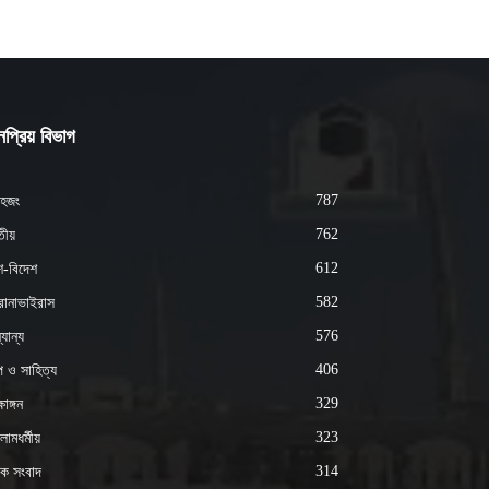
প্রিয় বিভাগ
787
হজং
762
ীয়
612
শ-বিদেশ
582
োনাভাইরাস
576
যান্য
406
্প ও সাহিত্য
329
ষাঙ্গন
323
ামধর্মীয়
314
ক সংবাদ