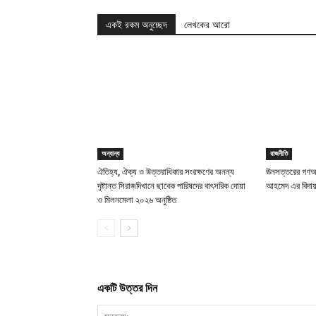
একই রকম অনুচ্ছেদ
লেখকের আরো
অন্যান্য
রাজনীতি
ঐতিহ্য, ঐক্য ও উত্তরাধিকার সংরক্ষণের অনন্য
ঊনসত্তরের গণঅভ
দৃষ্টান্ত সিরাজদিখানে ছাবেক পারিষদের বাৎসরিক দোয়া
আহমেদ এর বিদা
ও মিলনমেলা ২০২৬ অনুষ্ঠিত
একটি উত্তর দিন