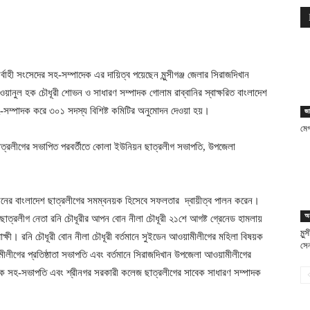
র্বাহী সংসেদের সহ-সম্পাদেক এর দায়িত্ব পয়েছেন মুন্সীগঞ্জ জেলার সিরাজদিখান
়ানুল হক চৌধূরী শোভন ও সাধারণ সম্পাদক গোলাম রাব্বানির স্বাক্ষরিত বাংলাদেশ
কে সহ-সম্পাদক করে ৩০১ সদস্য বিশিষ্ট কমিটির অনুমোদন দেওয়া হয়।
জা
মেগ
াত্রলীগের সভাপিত পরবর্তীতে কোলা ইউনিয়ন ছাত্রলীগ সভাপতি, উপজেলা
 আসনের বাংলাদেশ ছাত্রলীগের সমম্বনয়ক হিসেবে সফলতার দ্বায়ীত্ব পালন করেন।
অন
াত্রলীগ নেতা রনি চৌধূরীর আপন বোন নীলা চৌধূরী ২১শে আগষ্ট গ্রেনেড হামলায়
মুন
্ষী। রনি চৌধূরী বোন নীলা চৌধূরী বর্তমানে সুইডেন আওয়ামীলীগের মহিলা বিষয়ক
সেন
মীলীগের প্রতিষ্ঠাতা সভাপতি এবং বর্তমানে সিরাজদিখান উপজেলা আওয়ামীলীগের
েক সহ-সভাপতি এবং শ্রীনগর সরকারী কলেজ ছাত্রলীগের সাবেক সাধারণ সম্পাদক