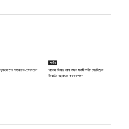
জাতীয়
্যুত্থানের মহানায়ক তোফায়েল
খালেদা জিয়ার লাশ দাফন স্বামী শহীদ প্রেসিডেন্ট
য়
জিয়াউর রহমানের কবরের পাশে