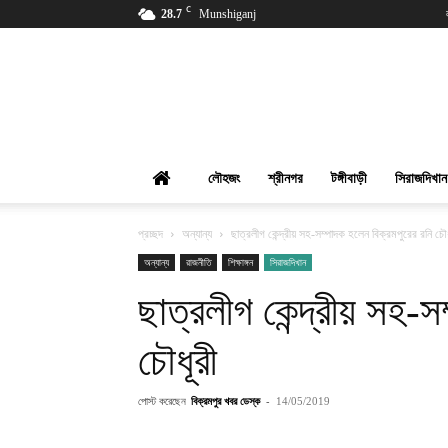
C
28.7
Munshiganj
বিক্রমপুর
খবর
লৌহজং
শ্রীনগর
টঙ্গীবাড়ী
সিরাজদিখান
প্রচ্ছদ
অন্যান্য
ছাত্রলীগ কেন্দ্রীয় সহ-সম্পাদক হলেন বিক্রমপুরের রনি চৌধ
অন্যান্য
রাজনীতি
শিক্ষাঙ্গন
সিরাজদিখান
ছাত্রলীগ কেন্দ্রীয় সহ-
চৌধূরী
পোস্ট করেছেন
বিক্রমপুর খবর ডেস্ক
-
14/05/2019
শেয়ার