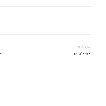
পরবর্তী অনুচ্ছেদ
িশ
২৩ ঘণ্টার রোজা