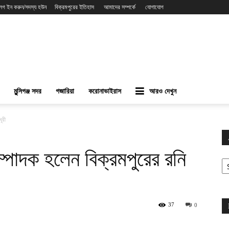
লগ ইন করুন/সদস্য হউন
বিক্রমপুরের ইতিহাস
আমাদের সম্পর্কে
যোগাযোগ
মুন্সিগঞ্জ সদর
গজারিয়া
করোনাভাইরাস
আরও দেখুন
ূরী
সম্পাদক হলেন বিক্রমপুরের রনি
Ar
37
0