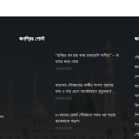
জনপ্রিয় পোস্ট
জন
“রাব্বির হাম হুমা কামা রাব্বায়ানি সাগীরা” – মা
লৌ
বাবার জন্য দোয়া
জাত
16/02/2021
দে
করোনায় লৌহজংয়ের কাজীর পাগলা গ্রামের
কর
বাবা ও তার ছেলে আমেরিকাতে মৃত্যুবরণ!...
অন্
29/03/2020
শিল
৫০বছরের রেকর্ড লৌহজংয়ে পদ্মায় ধরা পড়ছে
শিক্
াপন
ঝাকেঝাকে পাঙাশ
ইসল
15/11/2019
শো