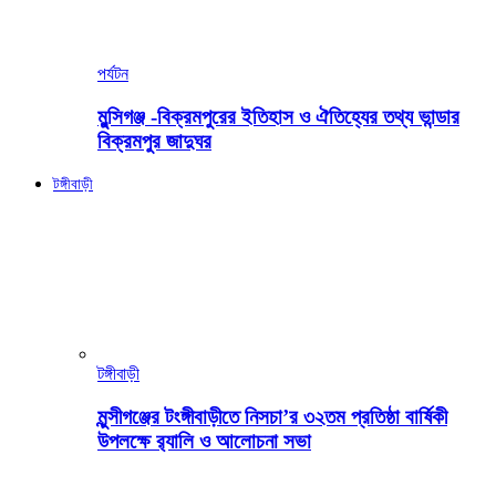
পর্যটন
মুন্সিগঞ্জ -বিক্রমপুরের ইতিহাস ও ঐতিহ্যের তথ্য ভান্ডার
বিক্রমপুর জাদুঘর
টঙ্গীবাড়ী
টঙ্গীবাড়ী
মুন্সীগঞ্জের টংঙ্গীবাড়ীতে নিসচা’র ৩২তম প্রতিষ্ঠা বার্ষিকী
উপলক্ষে র‍্যালি ও আলোচনা সভা