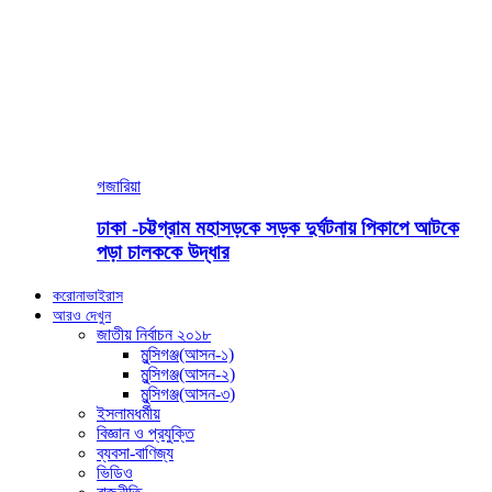
গজারিয়া
ঢাকা -চট্টগ্রাম মহাসড়কে সড়ক দুর্ঘটনায় পিকাপে আটকে
পড়া চালককে উদ্ধার
করোনাভাইরাস
আরও দেখুন
জাতীয় নির্বাচন ২০১৮
মুন্সিগঞ্জ(আসন-১)
মুন্সিগঞ্জ(আসন-২)
মুন্সিগঞ্জ(আসন-৩)
ইসলামধর্মীয়
বিজ্ঞান ও প্রযুক্তি
ব্যবসা-বাণিজ্য
ভিডিও