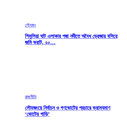
লৌহজং
শিমুলিয়া ঘাট এলাকার পদ্মা নদীতে অবৈধ ড্রেজার বসিয়ে
জমি ভরাট, ২০…
রাজনীতি
লৌহজংয়ে নির্বাচন ও গণভোটের প্রচারে ভ্রাম্যমাণ
‘ভোটের গাড়ি’