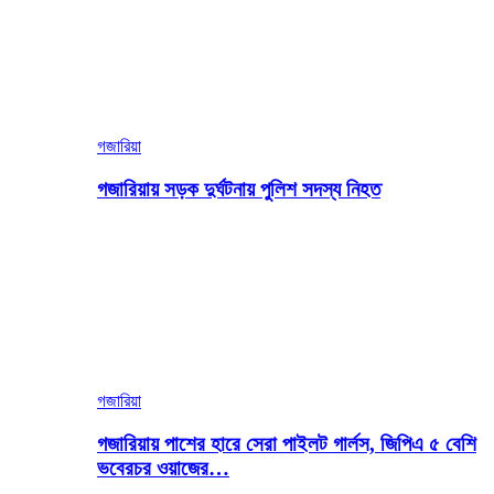
গজারিয়া
গজারিয়ায় সড়ক দুর্ঘটনায় পুলিশ সদস্য নিহত
গজারিয়া
গজারিয়ায় পাশের হারে সেরা পাইলট গার্লস, জিপিএ ৫ বেশি
ভবেরচর ওয়াজের…