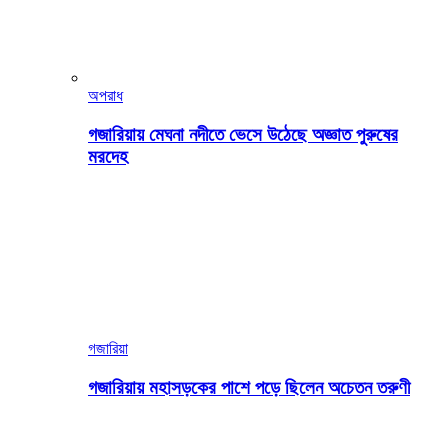
অপরাধ
গজারিয়ায় মেঘনা নদীতে ভেসে উঠেছে অজ্ঞাত পুরুষের
মরদেহ
গজারিয়া
গজারিয়ায় মহাসড়কের পাশে পড়ে ছিলেন অচেতন তরুণী