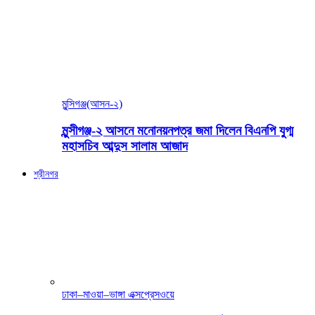
মুন্সিগঞ্জ(আসন-২)
মুন্সীগঞ্জ-২ আসনে মনোনয়নপত্র জমা দিলেন বিএনপি যুগ্ম
মহাসচিব আব্দুস সালাম আজাদ
শ্রীনগর
ঢাকা–মাওয়া–ভাঙ্গা এক্সপ্রেসওয়ে