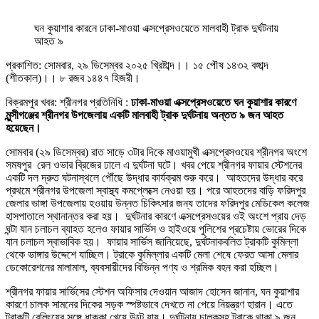
ঘন কুয়াশার কারনে ঢাকা-মাওয়া এক্সপ্রেসওয়েতে মালবাহী ট্রাক দুর্ঘটনায়
আহত ৯
প্রকাশিত: সোমবার, ২৯ ডিসেম্বর ২০২৫ খ্রিষ্টাব্দ।। ১৫ পৌষ ১৪৩২ বঙ্গাব্দ
(শীতকাল)।। ৮ রজব ১৪৪৭ হিজরী।
বিক্রমপুর খবর: শ্রীনগর প্রতিনিধি :
ঢাকা-মাওয়া এক্সপ্রেসওয়েতে ঘন কুয়াশার কারণে
মুন্সীগঞ্জের শ্রীনগর উপজেলায় একটি মালবাহী ট্রাক দুর্ঘটনায় অন্তত ৯ জন আহত
হয়েছেন। ‎
‎সোমবার (২৯ ডিসেম্বর) রাত সাড়ে ৩টার দিকে মাওয়ামুখী এক্সপ্রেসওয়ের শ্রীনগর অংশে
সমষপুর রেল ওভার ব্রিজের ঢালে এ দুর্ঘটনা ঘটে। খবর পেয়ে শ্রীনগর ফায়ার স্টেশনের
একটি দল দ্রুত ঘটনাস্থলে পৌঁছে উদ্ধার কার্যক্রম শুরু করে। ‎ ‎আহতদের উদ্ধার করে
প্রথমে শ্রীনগর উপজেলা স্বাস্থ্য কমপ্লেক্সে নেওয়া হয়। পরে আহতদের বাড়ি ফরিদপুর
জেলার ভাঙ্গা উপজেলায় হওয়ায় উন্নত চিকিৎসার জন্য তাদের ফরিদপুর মেডিকেল কলেজ
হাসপাতালে স্থানান্তর করা হয়। ‎ ‎দুর্ঘটনার কারণে এক্সপ্রেসওয়ের ওই অংশে প্রায় দেড়
ঘন্টা যান চলাচল ব্যাহত হলেও ফায়ার সার্ভিস ও হাইওয়ে পুলিশের প্রচেষ্টায় ভোরের দিকে
যান চলাচল স্বাভাবিক হয়। ‎ ‎ফায়ার সার্ভিস জানিয়েছে, দুর্ঘটনাকবলিত ট্রাকটি কুমিল্লা
থেকে ভাঙ্গার উদ্দেশে যাচ্ছিল। ট্রাকে কুমিল্লার একটি মেলা শেষে ফেরত আসা মেলার
ডেকোরেশনের মালামাল, ব্যবসায়ীদের বিভিন্ন পণ্য ও শ্রমিক বহন করা হচ্ছিল। ‎ ‎
শ্রীনগর ফায়ার সার্ভিসের স্টেশন অফিসার দেওয়ান আজাদ হোসেন জানান, ঘন কুয়াশার
কারণে চালক সামনের দিকের সড়ক স্পষ্টভাবে দেখতে না পেয়ে নিয়ন্ত্রণ হারান। এতে
ট্রাকটি রেলিংয়ের সঙ্গে ধাক্কা খেয়ে উল্টে যায়। দুর্ঘটনায় চালকসহ ট্রাকে থাকা ৯ জন