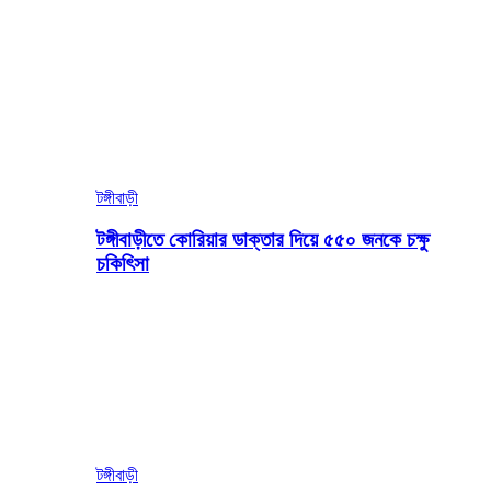
টঙ্গীবাড়ী
টঙ্গীবাড়ীতে কোরিয়ার ডাক্তার দিয়ে ৫৫০ জনকে চক্ষু
চকিৎিসা
টঙ্গীবাড়ী