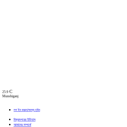
C
25.9
Munshiganj
লগ ইন করুন/সদস্য হউন
বিক্রমপুরের ইতিহাস
আমাদের সম্পর্কে