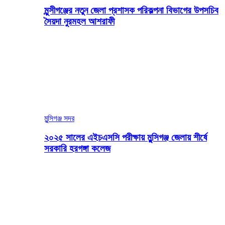
মুন্সীগঞ্জের নতুন জেলা প্রশাসক পরিকল্পনা বিভাগের উপসচিব
সৈয়দা নুরমহল আশরাফী
মুন্সিগঞ্জ সদর
২০২৫ সালের এইচএসসি পরীক্ষায় মুন্সিগঞ্জ জেলায় শীর্ষে
সরকারি হরগঙ্গা কলেজ