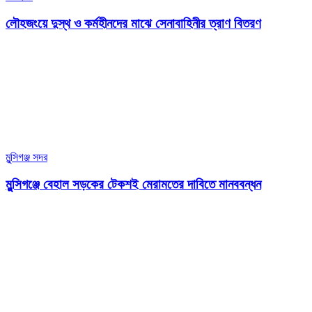
লৌহজংয়ে দুস্থ ও কর্মহীনদের মাঝে সেনাবাহিনীর ত্রাণ বিতরণ
মুন্সিগঞ্জ সদর
মুন্সিগঞ্জে বেহাল সড়কের টেকশই মেরামতের দাবিতে মানববন্ধন