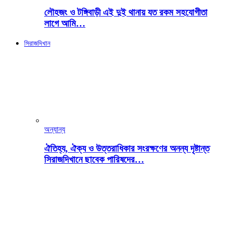
লৌহজং ও টঙ্গিবাড়ী এই দুই থানায় যত রকম সহযোগীতা
লাগে আমি…
সিরাজদিখান
অন্যান্য
ঐতিহ্য, ঐক্য ও উত্তরাধিকার সংরক্ষণের অনন্য দৃষ্টান্ত
সিরাজদিখানে ছাবেক পারিষদের…