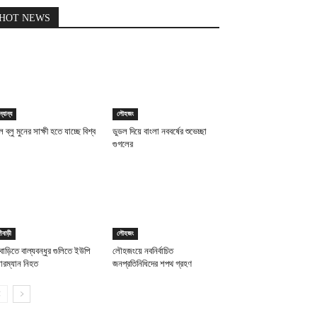
HOT NEWS
্যান্য
লৌহজং
ল ব্লু মুনের সাক্ষী হতে যাচ্ছে বিশ্ব
ডুডল দিয়ে বাংলা নববর্ষের শুভেচ্ছা
গুগলের
গীবাড়ী
লৌহজং
গিবাড়িতে বাল্যবন্ধুর গুলিতে ইউপি
লৌহজংয়ে নবনির্বাচিত
ারম্যান নিহত
জনপ্রতিনিধিদের শপথ গ্রহণ