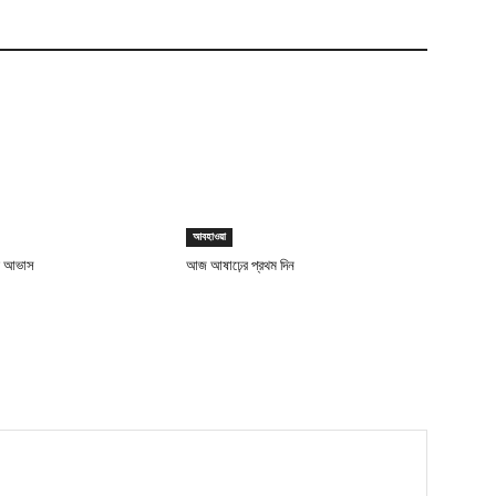
আবহাওয়া
টির আভাস
আজ আষাঢ়ের প্রথম দিন