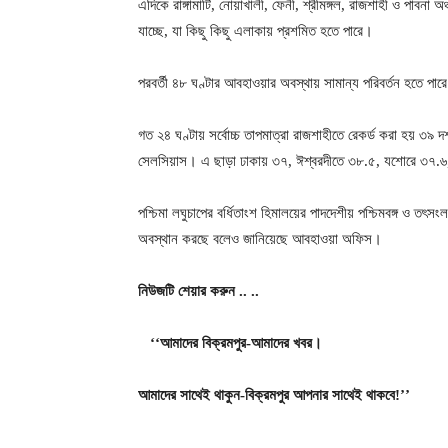
এদিকে রাঙ্গামাটি, নোয়াখালী, ফেনী, শ্রীমঙ্গল, রাজশাহী ও পাবনা 
যাচ্ছে, যা কিছু কিছু এলাকায় প্রশমিত হতে পারে।
পরবর্তী ৪৮ ঘণ্টার আবহাওয়ার অবস্থায় সামান্য পরিবর্তন হতে পারে।
গত ২৪ ঘণ্টায় সর্বোচ্চ তাপমাত্রা রাজশাহীতে রেকর্ড করা হয় ৩৯ দ
সেলসিয়াস। এ ছাড়া ঢাকায় ৩৭, ঈশ্বরদীতে ৩৮.৫, যশোরে ৩৭.৬, চু
পশ্চিমা লঘুচাপের বর্ধিতাংশ হিমালয়ের পাদদেশীয় পশ্চিমবঙ্গ ও তৎ
অবস্থান করছে বলেও জানিয়েছে আবহাওয়া অফিস।
নিউজটি
শেয়ার
করুন ..
..
‘‘আমাদের
বিক্রমপুর-আমাদের
খবর।
আমাদের
সাথেই
থাকুন-বিক্রমপুর
আপনার
সাথেই
থাকবে!’’