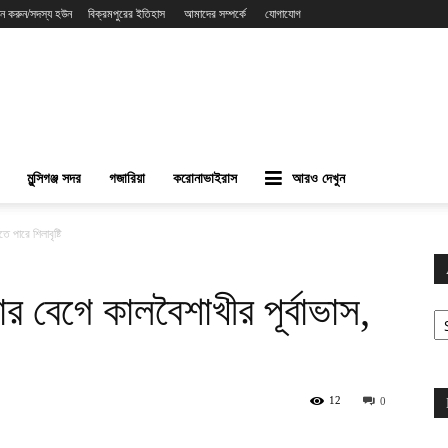
ন করুন/সদস্য হউন
বিক্রমপুরের ইতিহাস
আমাদের সম্পর্কে
যোগাযোগ
মুন্সিগঞ্জ সদর
গজারিয়া
করোনাভাইরাস
আরও দেখুন
 পারে শিলাবৃষ্টি
 বেগে কালবৈশাখীর পূর্বাভাস,
Ar
12
0