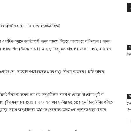
ঙ্গাব্দ(গ্রীস্মকাল)।।২ রমজান ১৪৪২ হিজরী
লার একাধিক স্থানে কালবৈশাখী ঝড়ের আভাস দিয়েছে আবহাওয়া অধিদপ্তর। ঝড়ের
অন
রয়েছে শিলাবৃষ্টির সম্ভাবনা। এ ছাড়া কিছু এলাকায় বয়ে যাওয়া দাবদাহ অব্যাহত
বির
াওয়াবিদ মো. আফতাব গণমাধ্যমকে এসব তথ্য নিশ্চিত করেছেন। তিনি জানান,
িলেট বিভাগের দুয়েক জায়গায় অস্থায়ীভাবে দমকা বা ঝোড়ো হাওয়াসহ বৃষ্টি বা
টঙ্
ে শিলাবৃষ্টির সম্ভাবনা রয়েছে। এসব এলাকায় ঘণ্টায় ৪৫ থেকে ৬০ কিলোমিটার গতিতে
টঙ্
চেয়
যান্য স্থানে অস্থায়ীভাবে আংশিক মেঘলাসহ আবহাওয়া প্রধানত শুষ্ক থাকতে