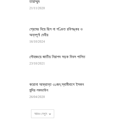
তায়াম্মুম
21/11/2020
প্রেমের বিয়ে ছিল না পণ্ডিত রবিশঙ্কর ও
অন্নপূর্ণা দেবীর
16/10/2024
লৌহজংয়ে জাতীয় নিরাপদ সড়ক দিবস পালিত
23/10/2021
করোনা আক্রান্ত ৩১জন,স্বামীবাগে ইসকন
মন্দির লকডাউন
26/04/2020
আরও দেখুন