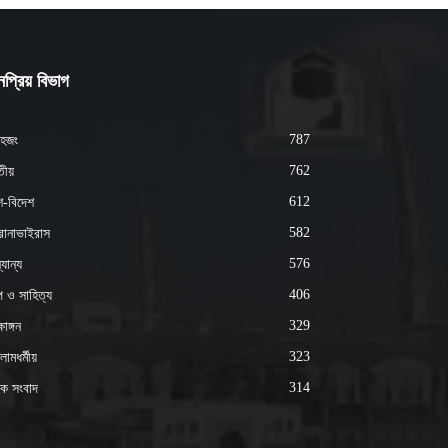
প্রিয় বিভাগ
787
হজং
762
ীয়
612
শ-বিদেশ
582
োনাভাইরাস
576
যান্য
406
্প ও সাহিত্য
329
ষাঙ্গন
323
ামধর্মীয়
314
ক সংবাদ