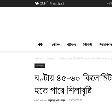
C
27.9
Munshiganj
লগ ই
বিক্রমপুর
খবর
লৌহজং
শ্রীনগর
টঙ্গীবাড়ী
সিরাজদিখান
প্রচ্ছদ
আবহাওয়া
ঘণ্টায় ৪৫-৬০ কিলোমিটার বেগে কালবৈশাখীর পূর্বাভাস, হতে
আবহাওয়া
ঘণ্টায় ৪৫-৬০ কিলোমিটার
হতে পারে শিলাবৃষ্টি
পোস্ট করেছেন
বিক্রমপুর খবর ডেস্ক
-
15/04/2021
শেয়ার