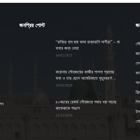
জনপ্রিয় পোস্ট
জন
“রাব্বির হাম হুমা কামা রাব্বায়ানি সাগীরা” – মা
লৌ
বাবার জন্য দোয়া
জাত
16/02/2021
দে
করোনায় লৌহজংয়ের কাজীর পাগলা গ্রামের
কর
বাবা ও তার ছেলে আমেরিকাতে মৃত্যুবরণ!...
অন্
29/03/2020
শিল
৫০বছরের রেকর্ড লৌহজংয়ে পদ্মায় ধরা পড়ছে
শিক্
াপন
ঝাকেঝাকে পাঙাশ
ইসল
15/11/2019
শো