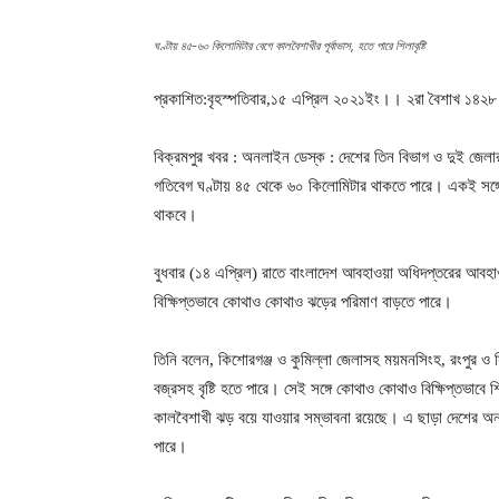
ঘণ্টায় ৪৫-৬০ কিলোমিটার বেগে কালবৈশাখীর পূর্বাভাস, হতে পারে শিলাবৃষ্টি
প্রকাশিত:বৃহস্পতিবার,১৫ এপ্রিল ২০২১ইং।। ২রা বৈশাখ ১৪২৮ ব
বিক্রমপুর খবর : অনলাইন ডেস্ক : দেশের তিন বিভাগ ও দুই জে
গতিবেগ ঘণ্টায় ৪৫ থেকে ৬০ কিলোমিটার থাকতে পারে। একই সঙ্গে 
থাকবে।
বুধবার (১৪ এপ্রিল) রাতে বাংলাদেশ আবহাওয়া অধিদপ্তরের আবহ
বিক্ষিপ্তভাবে কোথাও কোথাও ঝড়ের পরিমাণ বাড়তে পারে।
তিনি বলেন, কিশোরগঞ্জ ও কুমিল্লা জেলাসহ ময়মনসিংহ, রংপুর ও স
বজ্রসহ বৃষ্টি হতে পারে। সেই সঙ্গে কোথাও কোথাও বিক্ষিপ্তভাব
কালবৈশাখী ঝড় বয়ে যাওয়ার সম্ভাবনা রয়েছে। এ ছাড়া দেশের অন্
পারে।