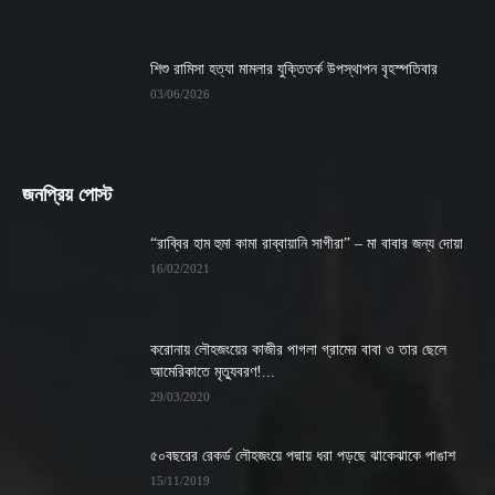
শিশু রামিসা হত্যা মামলার যুক্তিতর্ক উপস্থাপন বৃহস্পতিবার
03/06/2026
জনপ্রিয় পোস্ট
“রাব্বির হাম হুমা কামা রাব্বায়ানি সাগীরা” – মা বাবার জন্য দোয়া
16/02/2021
করোনায় লৌহজংয়ের কাজীর পাগলা গ্রামের বাবা ও তার ছেলে
আমেরিকাতে মৃত্যুবরণ!...
29/03/2020
৫০বছরের রেকর্ড লৌহজংয়ে পদ্মায় ধরা পড়ছে ঝাকেঝাকে পাঙাশ
15/11/2019