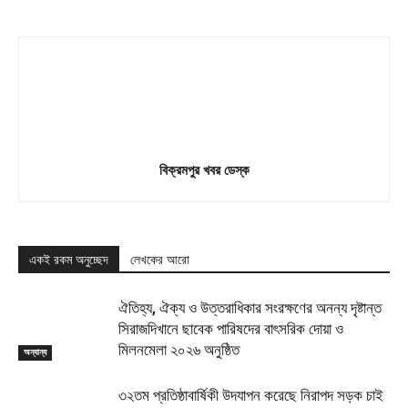
বিক্রমপুর খবর ডেস্ক
একই রকম অনুচ্ছেদ
লেখকের আরো
ঐতিহ্য, ঐক্য ও উত্তরাধিকার সংরক্ষণের অনন্য দৃষ্টান্ত
সিরাজদিখানে ছাবেক পারিষদের বাৎসরিক দোয়া ও
মিলনমেলা ২০২৬ অনুষ্ঠিত
অন্যান্য
৩২তম প্রতিষ্ঠাবার্ষিকী উদযাপন করেছে নিরাপদ সড়ক চাই