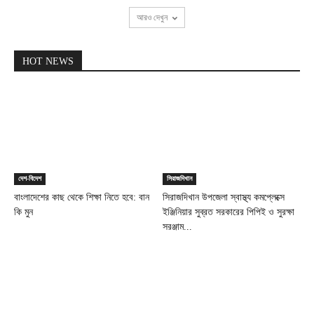
আরও দেখুন
HOT NEWS
দেশ-বিদেশ
সিরাজদিখান
বাংলাদেশের কাছ থেকে শিক্ষা নিতে হবে: বান
সিরাজদিখান উপজেলা স্বাস্থ্য কমপ্লেক্সে
কি মুন
ইঞ্জিনিয়ার সুব্রত সরকারের পিপিই ও সুরক্ষা
সরঞ্জাম...