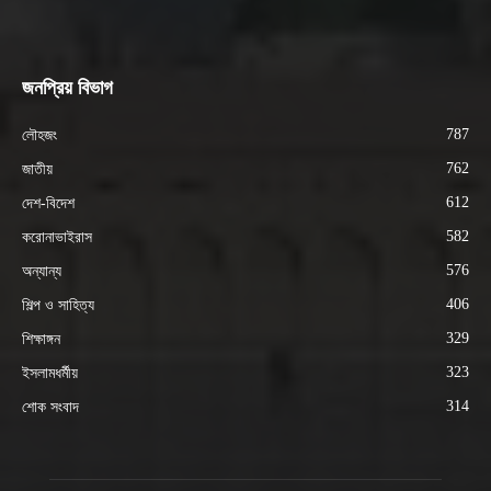
জনপ্রিয় বিভাগ
787
লৌহজং
762
জাতীয়
612
দেশ-বিদেশ
582
করোনাভাইরাস
576
অন্যান্য
406
শিল্প ও সাহিত্য
329
শিক্ষাঙ্গন
323
ইসলামধর্মীয়
314
শোক সংবাদ