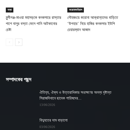
বন্যা
করোনাভাইরাস
মুন্সীগঞ্জ-মাওয়া মহাসড়কে কনকসারে রাস্তার
লৌহজংয়ে করোনা আক্রান্তদের বাড়িতে
পাশে বালুর বস্তা ফেলে পানি আটকানোর
‘উপহার’ নিয়ে হাজির কনকসার ইউপি
চেষ্টা
চেয়ারম্যান আজাদ
সম্পাদকের পছন্দ
ঐতিহ্য, ঐক্য ও উত্তরাধিকার সংরক্ষণের অনন্য দৃষ্টান্ত
সিরাজদিখানে ছাবেক পারিষদের...
13/06/2026
বিদ্যুতের দাম বাড়ালো
03/06/2026