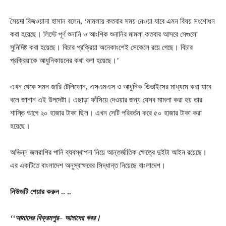
সৈয়দা রিজওয়ানা হাসান বলেন, ‘মামলায় কতবার সময় নেওয়া যাবে এমন বিষয় সংশোধন
করা হয়েছে। লিস্টে পূর্ণ শুনানি ও আংশিক শুনানির মামলা কতবার আসবে সেগুলো
সুনিদিষ্ট করা হয়েছে। বিচার প্রক্রিয়া অনেকাংশেই সেকেলে রয়ে গেছে। বিচার
প্রক্রিয়াকে আধুনিকায়নের কথা বলা হয়েছে।’
এখন থেকে সমন জারি টেলিফোন, এসএমএস ও আধুনিক ডিভাইসের মাধ্যমে করা যাবে
বলে জানান এই উপদেষ্টা। এছাড়া ফাঁসিয়ে দেওয়ার জন্য যেসব মামলা করা হয় তার
শাস্তি আগে ২০ হাজার টাকা ছিল। এখন সেটি পরিবর্তন করে ৫০ হাজার টাকা করা
হয়েছে।
অভিন্ন জলরাশির পানি ব্যবস্থাপনা নিয়ে আন্তর্জাতিক ক্ষেত্রে দুইটা আইন রয়েছে।
এর একটিতে বাংলাদেশ অনুস্বাক্ষরের সিদ্ধান্ত নিয়েছে বাংলাদেশ।
নিউজটি
শেয়ার
করুন
..
..
‘‘আমাদের
বিক্রমপুর
– আমাদের
খবর।