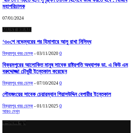
মহাপরিচালক
07/01/2024
MUST READ
‘৩০শে নভেম্বরের পর হিমাগারে আলু রাখা নিসিদ্ধ
বিক্রমপুর খবর ডেস্ক
-
03/11/2020
0
বিক্রমপুরের আলোকিত মানুষ সাবেক রাষ্ট্রপতি অধ্যাপক ডা. এ কিউ এম
বরুদ্দোজ্জা চৌধুরী ইন্তেকাল করেছেন
বিক্রমপুর খবর ডেস্ক
-
07/10/2024
0
লৌহজংয়ের সাবেক চেয়ারম্যান গিয়াসউদ্দিন বেপারীর ইন্তেকাল
বিক্রমপুর খবর ডেস্ক
-
01/11/2025
0
আরও দেখুন
সম্পাদকের পছন্দ