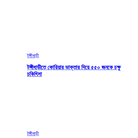
টঙ্গীবাড়ী
টঙ্গীবাড়ীতে কোরিয়ার ডাক্তার দিয়ে ৫৫০ জনকে চক্ষু
চকিৎিসা
টঙ্গীবাড়ী