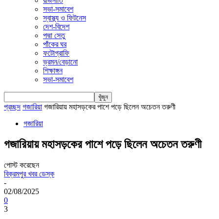
রাজনীতি
সভা-সমাবেশ
স্বাস্থ্য ও ফিটনেস
দেশ-বিদেশ
পদ্মা সেতু
পাঁকের ঘর
ফটোগ্রাফি
ভ্রমন/বেড়ানো
শিক্ষাঙ্গন
সভা-সমাবেশ
প্রচ্ছদ
গজারিয়া
গজারিয়ায় মহাসড়কের পাশে পড়ে ছিলেন অচেতন তরুণী
গজারিয়া
গজারিয়ায় মহাসড়কের পাশে পড়ে ছিলেন অচেতন তরুণী
পোস্ট করেছেন
বিক্রমপুর খবর ডেস্ক
-
02/08/2025
0
3