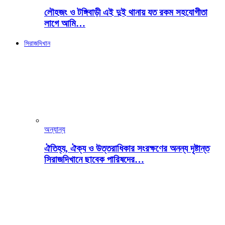
লৌহজং ও টঙ্গিবাড়ী এই দুই থানায় যত রকম সহযোগীতা
লাগে আমি…
সিরাজদিখান
অন্যান্য
ঐতিহ্য, ঐক্য ও উত্তরাধিকার সংরক্ষণের অনন্য দৃষ্টান্ত
সিরাজদিখানে ছাবেক পারিষদের…