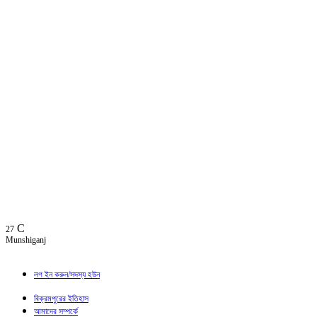
C
27
Munshiganj
লগ ইন করুন/সদস্য হউন
বিক্রমপুরের ইতিহাস
আমাদের সম্পর্কে