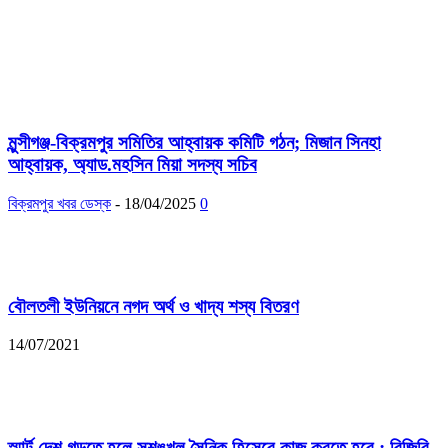
মুন্সীগঞ্জ-বিক্রমপুর সমিতির আহ্বায়ক কমিটি গঠন; মিজান সিনহা
আহ্বায়ক, অ্যাড.মহসিন মিয়া সদস্য সচিব
বিক্রমপুর খবর ডেস্ক
-
18/04/2025
0
বৌলতলী ইউনিয়নে নগদ অর্থ ও খাদ্য শস্য বিতরণ
14/07/2021
স্মার্ট দেশ গড়তে হলে সুশৃঙ্খল সৈনিক হিসেবে কাজ করতে হবে : বিজিবি