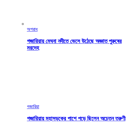
অপরাধ
গজারিয়ায় মেঘনা নদীতে ভেসে উঠেছে অজ্ঞাত পুরুষের
মরদেহ
গজারিয়া
গজারিয়ায় মহাসড়কের পাশে পড়ে ছিলেন অচেতন তরুণী