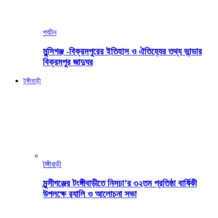
পর্যটন
মুন্সিগঞ্জ -বিক্রমপুরের ইতিহাস ও ঐতিহ্যের তথ্য ভান্ডার
বিক্রমপুর জাদুঘর
টঙ্গীবাড়ী
টঙ্গীবাড়ী
মুন্সীগঞ্জের টংঙ্গীবাড়ীতে নিসচা’র ৩২তম প্রতিষ্ঠা বার্ষিকী
উপলক্ষে র‍্যালি ও আলোচনা সভা