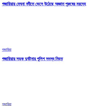
গজারিয়ায় মেঘনা নদীতে ভেসে উঠেছে অজ্ঞাত পুরুষের মরদেহ
গজারিয়া
গজারিয়ায় সড়ক দুর্ঘটনায় পুলিশ সদস্য নিহত
গজারিয়া