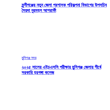
মুন্সীগঞ্জের নতুন জেলা প্রশাসক পরিকল্পনা বিভাগের উপসচিব
সৈয়দা নুরমহল আশরাফী
মুন্সিগঞ্জ সদর
২০২৫ সালের এইচএসসি পরীক্ষায় মুন্সিগঞ্জ জেলায় শীর্ষে
সরকারি হরগঙ্গা কলেজ