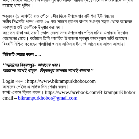
করেছে থানা পুলিশ।
শুক্রবার (১ আগস্ট) রাত পৌনে ৮টার দিকে উপজেলার বাউশিয়া ইউনিয়নের
সজীব সিএনজি পাম্প থেকে ৫০ গজ সামনে ড্রাগন বাগান সংলগ্ন সড়ক থেকে অচেতন
অবস্থায় ওই তরুণীকে উদ্ধার করা হয়।
অচেতন থাকা ওই তরুণী ভোলা জেলা সদর উপজেলার পশ্চিম দনিয়া এলাকার ফিরোজ
হোসেনের মেয়ে। বর্তমানে তিনি গজারিয়া উপজেলা স্বাস্থ্য কমপ্লেক্সে ভর্তি রযেছেন।
বিষয়টি নিশ্চিত করেছেন গজারিয়া থানার অফিসার ইনচার্জ আনোয়ার আলম আজাদ।
নিউজটি
শেয়ার
করুন
..
..
‘‘আমাদের
বিক্রমপুর
– আমাদের
খবর।
আমাদের
সাথেই
থাকুন
– বিক্রমপুর
আপনার
সাথেই
থাকবে
!’’
Login করুন : https://www.bikrampurkhobor.com
আমাদের পেইজ এ লাইক দিন শেয়ার করুন।
জাস্ট এখানে ক্লিক করুন। https://www.facebook.com/BikrampurKhobor
email –
bikrampurkhobor@gmail.com