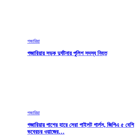
গজারিয়া
গজারিয়ায় সড়ক দুর্ঘটনায় পুলিশ সদস্য নিহত
গজারিয়া
গজারিয়ায় পাশের হারে সেরা পাইলট গার্লস, জিপিএ ৫ বেশি
ভবেরচর ওয়াজের…