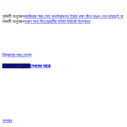
পূর্ববর্তী অনুচ্ছেদ
জাজিরায় পদ্মা সেতু কনস্ট্রাকশন ইয়ার্ড রক্ষা বাঁধে ভাঙন যেন থামছেই না
পরবর্তী অনুচ্ছেদ
তরুণ সংঘ সিংহেরহাটির ফুটবল টুর্নামেন্ট উদ্বোধন
বিক্রমপুর খবর ডেস্ক
একই রকম অনুচ্ছেদ
লেখকের আরো
অপরাধ