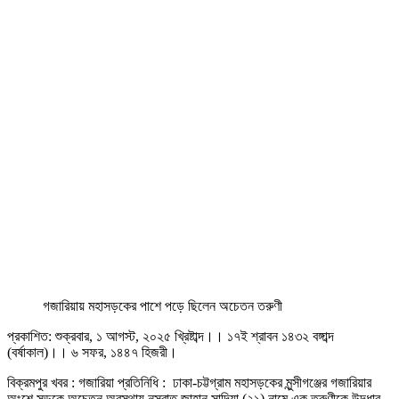
গজারিয়ায় মহাসড়কের পাশে পড়ে ছিলেন অচেতন তরুণী
প্রকাশিত: শুক্রবার, ১ আগস্ট, ২০২৫ খ্রিষ্টাব্দ।। ১৭ই শ্রাবন ১৪৩২ বঙ্গাব্দ
(বর্ষাকাল)।। ৬ সফর, ১৪৪৭ হিজরী।
বিক্রমপুর খবর : গজারিয়া প্রতিনিধি : ঢাকা-চট্টগ্রাম মহাসড়কের মুন্সীগঞ্জের গজারিয়ার
অংশে সড়কে অচেতন অবস্থায় নুসরাত জাহান সাদিয়া (২১) নামে এক তরুণীকে উদ্ধার