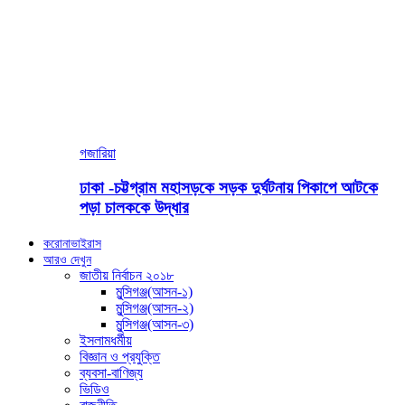
গজারিয়া
ঢাকা -চট্টগ্রাম মহাসড়কে সড়ক দুর্ঘটনায় পিকাপে আটকে
পড়া চালককে উদ্ধার
করোনাভাইরাস
আরও দেখুন
জাতীয় নির্বাচন ২০১৮
মুন্সিগঞ্জ(আসন-১)
মুন্সিগঞ্জ(আসন-২)
মুন্সিগঞ্জ(আসন-৩)
ইসলামধর্মীয়
বিজ্ঞান ও প্রযুক্তি
ব্যবসা-বাণিজ্য
ভিডিও