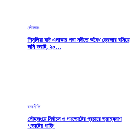
লৌহজং
শিমুলিয়া ঘাট এলাকার পদ্মা নদীতে অবৈধ ড্রেজার বসিয়ে
জমি ভরাট, ২০…
রাজনীতি
লৌহজংয়ে নির্বাচন ও গণভোটের প্রচারে ভ্রাম্যমাণ
‘ভোটের গাড়ি’