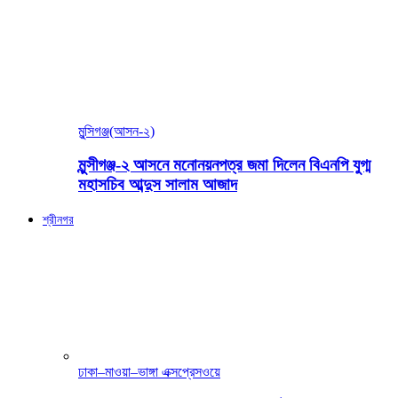
মুন্সিগঞ্জ(আসন-২)
মুন্সীগঞ্জ-২ আসনে মনোনয়নপত্র জমা দিলেন বিএনপি যুগ্ম
মহাসচিব আব্দুস সালাম আজাদ
শ্রীনগর
ঢাকা–মাওয়া–ভাঙ্গা এক্সপ্রেসওয়ে