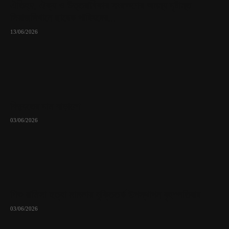
ঐতিহ্য, ঐক্য ও উত্তরাধিকার সংরক্ষণের অনন্য দৃষ্টান্ত
সিরাজদিখানে ছাবেক পারিষদের...
13/06/2026
বিদ্যুতের দাম বাড়ালো
03/06/2026
শিশু রামিসা হত্যা মামলার যুক্তিতর্ক উপস্থাপন বৃহস্পতিবার
03/06/2026