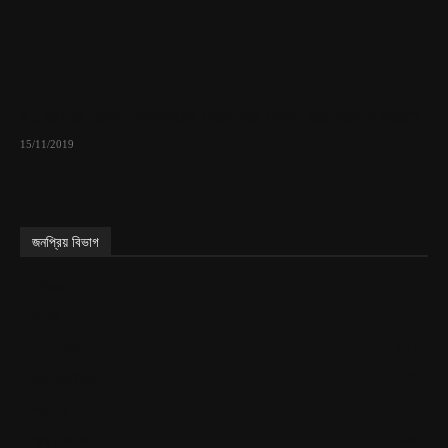
৫০বছরের রেকর্ড লৌহজংয়ে পদ্মায় ধরা পড়ছে ঝাকেঝাকে পাঙাশ
15/11/2019
জনপ্রিয় বিভাগ
787
লৌহজং
762
জাতীয়
612
দেশ-বিদেশ
582
করোনাভাইরাস
576
অন্যান্য
406
শিল্প ও সাহিত্য