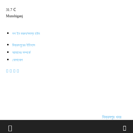
C
31.7
Munshiganj
লগ ইন করুন/সদস্য হউন
বিক্রমপুরের ইতিহাস
আমাদের সম্পর্কে
যোগাযোগ
বিক্রমপুর খবর