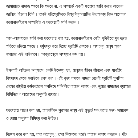
জামায়াতে নামাজ পড়বে কি পড়বে না, এ সম্পর্কে একটি ফতোয়া জারি করার আবেদন
জানিয়ে ছিলেন তিনি। তারই পরিপ্রেক্ষিতে বিশ্ববিদ্যালয়টির উচ্চপদস্থ বিজ্ঞ আলেমরা
করোনাভাইরাস সম্পর্কিত এ ফতোয়াটি জারি করেন।
আল-আজহারের জারি করা ফতোয়ায় বলা হয়, করোনাভাইরাস গোটা পৃথিবীতে খুব দ্রুত
গতিতে ছড়িয়ে পড়ছে। পর্যুদস্ত করে দিচ্ছে প্রতিটি দেশকে। অসংখ্য মানুষ প্রাণ
হারাচ্ছে এই ভাইরাসে। আক্রান্তের সংখ্যাও কম নয়।
ইসলামী আইনের অন্যতম একটি উদ্দেশ্য হল, মানুষের জীবন বাঁচানো এবং যাবতীয়
বিপদাপদ থেকে সবাইকে রক্ষা করা। এই বৃহৎ লক্ষকে সামনে রেখেই প্রতিটি মুসলিম
দেশের রাষ্ট্রীয় কর্মকর্তাদের মসজিদে সম্মিলিত নামাজ আদায় এবং জুমার নামাজের ব্যাপারে
বিধিনিষেধ আরোপের অনুমতি রয়েছে।
ফতোয়ায় আরও বলা হয়, মানবজীবন সুরক্ষার জন্য এই মুহূর্তে সবধরনের সভা- সমাবেশ
ও দোয়া অনুষ্ঠান নিষিদ্ধ করা উচিত।
বিশেষ করে বলা হয়, যারা বয়োবৃদ্ধ, তারা নিজেদের ঘরেই নামাজ আদায় করবেন। পাঁচ