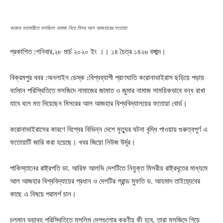
করোনা মহামারীতে মসজিদে নামাজ নিয়ে মিসর আল আজহারের ফতোয়া
প্রকাশিত :শনিবার,২৮ মার্চ ২০২০ ইং ।। ১৪ চৈত্র ১৪২৬ বঙ্গাব্দ।
বিক্রমপুর খবর :অনলাইন ডেস্ক
:
বিশ্বব্যাপী প্রাণঘাতি করোনাভাইরাস ছড়িয়ে পড়ায়
বর্তমান পরিস্থিতিতে মসজিদে নামাজের জামাত ও জুমার নামাজ সাময়িকভাবে বন্ধ রাখা
যাবে বলে মত দিয়েছেন মিসরের আল আজহার বিশ্ববিদ্যালয়ের ফতোয়া বোর্ড।
করোনাভাইরাসের কারণে বিশ্বের বিভিন্ন দেশে মৃত্যুর ঘটনা বৃদ্ধি পাওয়ায় গুরুত্বপূর্ণ এ
ফতোয়াটি জারি করা হয়েছে। খবর জিয়ো নিউজ উর্দূর।
পাকিস্তানের রাষ্ট্রপতি ডা. আরিফ আলভি দেশটিতে নিযুক্ত মিসরীয় রাষ্ট্রদূতের মাধ্যমে
আল আজহার বিশ্ববিদ্যায়ের প্রধান ও দেশটির গ্রান্ড মুফতি ড. আহমাদ তাইয়্যেবের
কাছে এ বিষয়ে পরামর্শ চান।
চলমান ভয়াবহ পরিস্থিতিতে মুসলিম দেশগুলোর করণীয় কী হবে, তারা মসজিদে গিয়ে