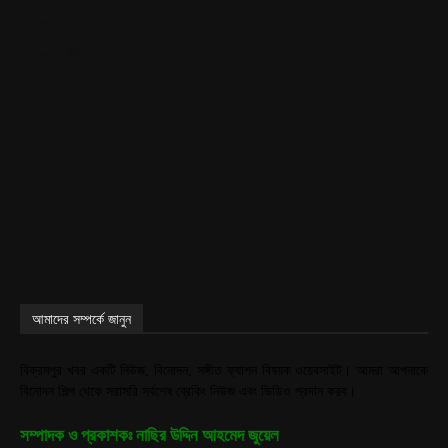
329
শিক্ষাঙ্গন
323
ইসলামধর্মীয়
314
শোক সংবাদ
আমাদের সম্পর্কে জানুন
বিক্রমপুর খবর একটি নিউজ, বিনোদন, সঙ্গীত ফ্যাশন বিষয়ক ওয়েবসাইট। আমরা আপনাকে
বিনোদন শিল্প থেকে সরাসরি সর্বশেষ ব্রেকিং নিউজ এবং ভিডিও প্রদান করব।
সম্পাদক ও প্রকাশকঃ নাছির উদ্দিন আহমেদ জুয়েল