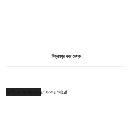
বিক্রমপুর খবর ডেস্ক
একই রকম অনুচ্ছেদ
লেখকের আরো