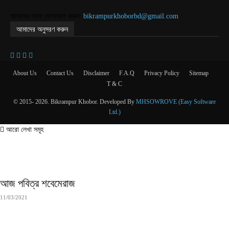
আমাদের সাথে যোগাযোগ করুন:
bikrampurkhoborbd@gmail.com
আমাদের অনুসরণ করুন
About Us
Contact Us
Disclaimer
F.A.Q
Privacy Policy
Sitemap
T & C
© 2015- 2026. Bikrampur Khobor. Developed By
MHSOWROVE (Easy Software
Ltd.)
আরো লেখা সমূহ
আজ পবিত্র শবেমেরাজ
11/03/2021