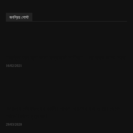
জনপ্রিয় পোস্ট
“রাব্বির হাম হুমা কামা রাব্বায়ানি সাগীরা” – মা বাবার জন্য দোয়া
16/02/2021
করোনায় লৌহজংয়ের কাজীর পাগলা গ্রামের বাবা ও তার ছেলে
আমেরিকাতে মৃত্যুবরণ!...
29/03/2020