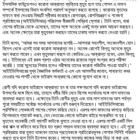
ইসলামিক ফাউন্ডেশনও করোনা আক্রান্ত ব্যক্তির মৃত্যু হলে তার গোসল ও দাফন
সম্পর্কে ইসলামের বিধান সংবলিত পরামর্শ অনুসরণ করতে বলেছে। করোনায় মৃতদের
দাফনে বাধা দেওয়ার বিষয়টি স্বীকার করেছেন রোগতত্ত্ব, রোগনিয়ন্ত্রণ ও গবেষণা
প্রতিষ্ঠানের (আইইডিসিআর) পরিচালক মীরজাদী সেব্রিনা ফ্লোরা। তিনি বলেন, যারা
দেশের বাইরের থেকে এসেছেন, তাদের সঙ্গে অনেকে একটু অন্য রকম আচরণ করছেন।
এবং অনেক ক্ষেত্রে যারা মৃত্যুবরণ করছেন তাদের ঢাকায় দাফন করতে দেওয়া হয়নি।
তিনি বলেন, ‘আমরা সব সময় আপনাদের বলেছি—আপনারা সহনশীল, সংবেদনশীল হোন।
বিদেশ থেকে এলেই তারা করোনা আক্রান্ত নন। অনেক রোগেই কিন্তু অনেকে মৃত্যু
বরণ করতে পারেন। এখন মৃত্যুবরণ করলে তা কোভিড-১৯ আক্রান্ত হবেন, এমন কিন্তু
নয়। ইতিমধ্যে এই রকম প্রশ্ন ওঠায় অনেকের রক্তের নমুনা সংগ্রহ করে পরীক্ষা
করেছি। তারা সন্দেহের শিকার হলেও পরীক্ষায় তাদের করোনা পজিটিভ পাওয়া যায়নি।’
আইইডিসিআরের মুখ্য বৈজ্ঞানিক কর্মকর্তা এ এস এম আলমগীর জানান, সাধারণত কবর
দেওয়ার পর লাশটি থেকে ভাইরাস সংক্রমণের কোনো সুযোগ থাকে না।
রোগী যদি করোনা ভাইরাসে আক্রান্ত হন বা তার লক্ষণগুলো যদি করোনা ভাইরাসের
উপসর্গের সঙ্গে মিলে যায়, তাহলে ধর্মীয় বিধি মেনে বিশেষ সতর্কতার সঙ্গে লাশ দাফনের
ব্যবস্থা করতে হবে। এক্ষেত্রে তিনি রোগীর মৃত্যু এবং তার লাশ দাফনের আগ পর্যন্ত
পুরো সময়টিতে সর্বোচ্চ সতর্কতার ওপর বেশি গুরুত্ব দিয়েছেন। আইইডিসিআরের
প্রশিক্ষিত লোকজনই লাশের গোসল করিয়ে দেবে। এরপর লাশ কাফনের কাপড়ে জড়িয়ে
বিশেষভাবে প্যাকেট করবে, যেন ভেতরের কোনো ভাইরাস বাইরে সংক্রমিত না হয়।
মৃতদেহ বহনকারী সেই ব্যাগটি কাউকে খুলতে দেওয়া হবে না। এরপর লাশটি একটি সিল
করা বাক্স বা কফিনে করে নিয়ে যত দ্রুত সম্ভব দাফনের ব্যবস্থা করতে হবে। এই পুরো
প্রক্রিয়ায় যারা যুক্ত থাকবেন তাদের প্রত্যেককে প্রতিরোধমূলক পোশাক পিপিই পরিধান
করতে হবে বলে তিনি উল্লেখ করেন। লাশের সত্কার কাজের সময় ভিড় না করা এবং