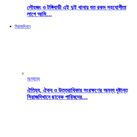
লৌহজং ও টঙ্গিবাড়ী এই দুই থানায় যত রকম সহযোগীতা
লাগে আমি…
সিরাজদিখান
অন্যান্য
ঐতিহ্য, ঐক্য ও উত্তরাধিকার সংরক্ষণের অনন্য দৃষ্টান্ত
সিরাজদিখানে ছাবেক পারিষদের…