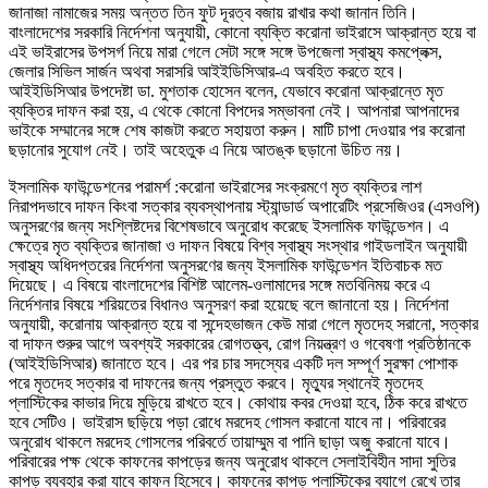
জানাজা নামাজের সময় অন্তত তিন ফুট দূরত্ব বজায় রাখার কথা জানান তিনি।
বাংলাদেশের সরকারি নির্দেশনা অনুযায়ী, কোনো ব্যক্তি করোনা ভাইরাসে আক্রান্ত হয়ে বা
এই ভাইরাসের উপসর্গ নিয়ে মারা গেলে সেটা সঙ্গে সঙ্গে উপজেলা স্বাস্থ্য কমপ্লেক্স,
জেলার সিভিল সার্জন অথবা সরাসরি আইইডিসিআর-এ অবহিত করতে হবে।
আইইডিসিআর উপদেষ্টা ডা. মুশতাক হোসেন বলেন, যেভাবে করোনা আক্রান্তে মৃত
ব্যক্তির দাফন করা হয়, এ থেকে কোনো বিপদের সম্ভাবনা নেই। আপনারা আপনাদের
ভাইকে সম্মানের সঙ্গে শেষ কাজটা করতে সহায়তা করুন। মাটি চাপা দেওয়ার পর করোনা
ছড়ানোর সুযোগ নেই। তাই অহেতুক এ নিয়ে আতঙ্ক ছড়ানো উচিত নয়।
ইসলামিক ফাউন্ডেশনের পরামর্শ :করোনা ভাইরাসের সংক্রমণে মৃত ব্যক্তির লাশ
নিরাপদভাবে দাফন কিংবা সত্কার ব্যবস্থাপনায় স্ট্যান্ডার্ড অপারেটিং প্রসেজিওর (এসওপি)
অনুসরণের জন্য সংশ্লিষ্টদের বিশেষভাবে অনুরোধ করেছে ইসলামিক ফাউন্ডেশন। এ
ক্ষেত্রে মৃত ব্যক্তির জানাজা ও দাফন বিষয়ে বিশ্ব স্বাস্থ্য সংস্থার গাইডলাইন অনুযায়ী
স্বাস্থ্য অধিদপ্তরের নির্দেশনা অনুসরণের জন্য ইসলামিক ফাউন্ডেশন ইতিবাচক মত
দিয়েছে। এ বিষয়ে বাংলাদেশের বিশিষ্ট আলেম-ওলামাদের সঙ্গে মতবিনিময় করে এ
নির্দেশনার বিষয়ে শরিয়তের বিধানও অনুসরণ করা হয়েছে বলে জানানো হয়। নির্দেশনা
অনুযায়ী, করোনায় আক্রান্ত হয়ে বা সন্দেহভাজন কেউ মারা গেলে মৃতদেহ সরানো, সত্কার
বা দাফন শুরুর আগে অবশ্যই সরকারের রোগতত্ত্ব, রোগ নিয়ন্ত্রণ ও গবেষণা প্রতিষ্ঠানকে
(আইইডিসিআর) জানাতে হবে। এর পর চার সদস্যের একটি দল সম্পূর্ণ সুরক্ষা পোশাক
পরে মৃতদেহ সত্কার বা দাফনের জন্য প্রস্তুত করবে। মৃত্যুর স্থানেই মৃতদেহ
প্লাস্টিকের কাভার দিয়ে মুড়িয়ে রাখতে হবে। কোথায় কবর দেওয়া হবে, ঠিক করে রাখতে
হবে সেটিও। ভাইরাস ছড়িয়ে পড়া রোধে মরদেহ গোসল করানো যাবে না। পরিবারের
অনুরোধ থাকলে মরদেহ গোসলের পরিবর্তে তায়াম্মুম বা পানি ছাড়া অজু করানো যাবে।
পরিবারের পক্ষ থেকে কাফনের কাপড়ের জন্য অনুরোধ থাকলে সেলাইবিহীন সাদা সুতির
কাপড় ব্যবহার করা যাবে কাফন হিসেবে। কাফনের কাপড় প্লাস্টিকের ব্যাগে রেখে তার