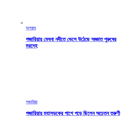
অপরাধ
গজারিয়ায় মেঘনা নদীতে ভেসে উঠেছে অজ্ঞাত পুরুষের
মরদেহ
গজারিয়া
গজারিয়ায় মহাসড়কের পাশে পড়ে ছিলেন অচেতন তরুণী