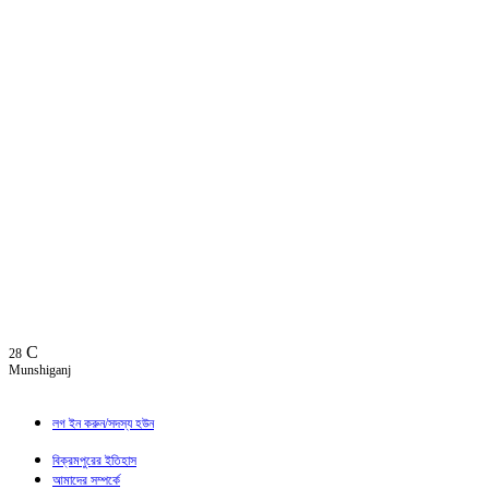
C
28
Munshiganj
লগ ইন করুন/সদস্য হউন
বিক্রমপুরের ইতিহাস
আমাদের সম্পর্কে