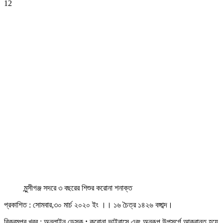
12
মুন্সীগঞ্জ সদরে ৩ বছরের শিশুর করোনা শনাক্ত
প্রকাশিত : সোমবার,৩০ মার্চ ২০২০ ইং ।। ১৬ চৈত্র ১৪২৬ বঙ্গাব্দ।
বিক্রমপুর খবর : অনলাইন ডেস্ক
:
করোনা ভাইরাসে এবং অনুরূপ উপসর্গে আক্রান্ত হয়ে