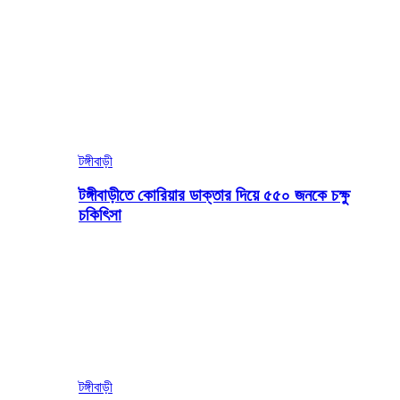
টঙ্গীবাড়ী
টঙ্গীবাড়ীতে কোরিয়ার ডাক্তার দিয়ে ৫৫০ জনকে চক্ষু
চকিৎিসা
টঙ্গীবাড়ী