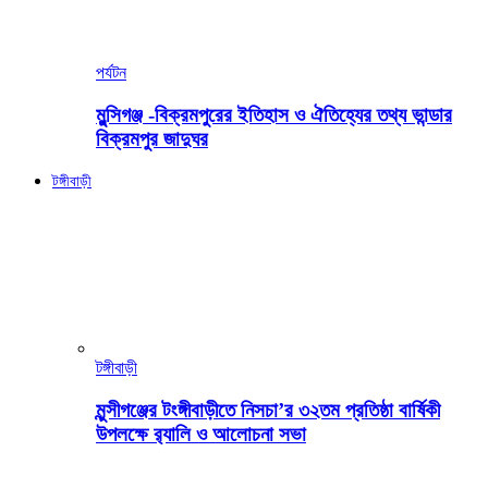
পর্যটন
মুন্সিগঞ্জ -বিক্রমপুরের ইতিহাস ও ঐতিহ্যের তথ্য ভান্ডার
বিক্রমপুর জাদুঘর
টঙ্গীবাড়ী
টঙ্গীবাড়ী
মুন্সীগঞ্জের টংঙ্গীবাড়ীতে নিসচা’র ৩২তম প্রতিষ্ঠা বার্ষিকী
উপলক্ষে র‍্যালি ও আলোচনা সভা