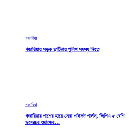
গজারিয়া
গজারিয়ায় সড়ক দুর্ঘটনায় পুলিশ সদস্য নিহত
গজারিয়া
গজারিয়ায় পাশের হারে সেরা পাইলট গার্লস, জিপিএ ৫ বেশি
ভবেরচর ওয়াজের…