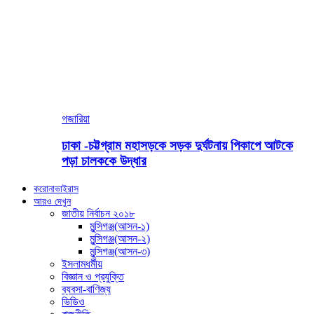
গজারিয়া
ঢাকা -চট্টগ্রাম মহাসড়কে সড়ক দুর্ঘটনায় পিকাপে আটকে
পড়া চালককে উদ্ধার
করোনাভাইরাস
আরও দেখুন
জাতীয় নির্বাচন ২০১৮
মুন্সিগঞ্জ(আসন-১)
মুন্সিগঞ্জ(আসন-২)
মুন্সিগঞ্জ(আসন-৩)
ইসলামধর্মীয়
বিজ্ঞান ও প্রযুক্তি
ব্যবসা-বাণিজ্য
ভিডিও