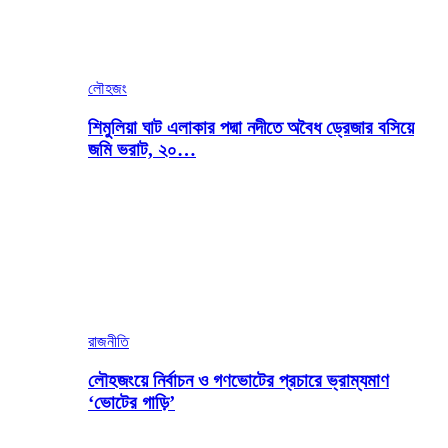
লৌহজং
শিমুলিয়া ঘাট এলাকার পদ্মা নদীতে অবৈধ ড্রেজার বসিয়ে
জমি ভরাট, ২০…
রাজনীতি
লৌহজংয়ে নির্বাচন ও গণভোটের প্রচারে ভ্রাম্যমাণ
‘ভোটের গাড়ি’