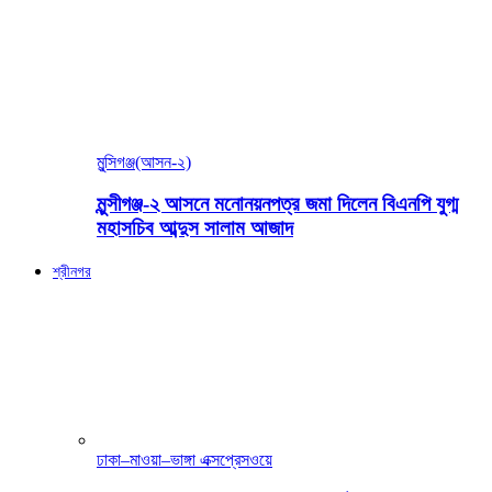
মুন্সিগঞ্জ(আসন-২)
মুন্সীগঞ্জ-২ আসনে মনোনয়নপত্র জমা দিলেন বিএনপি যুগ্ম
মহাসচিব আব্দুস সালাম আজাদ
শ্রীনগর
ঢাকা–মাওয়া–ভাঙ্গা এক্সপ্রেসওয়ে