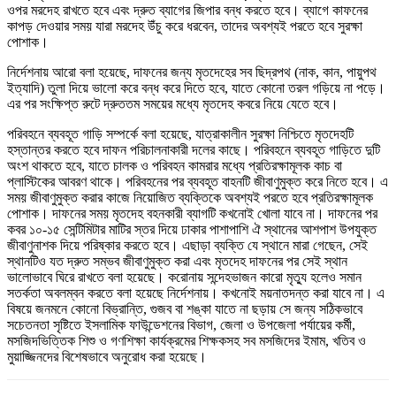
ওপর মরদেহ রাখতে হবে এবং দ্রুত ব্যাগের জিপার বন্ধ করতে হবে। ব্যাগে কাফনের
কাপড় দেওয়ার সময় যারা মরদেহ উঁচু করে ধরবেন, তাদের অবশ্যই পরতে হবে সুরক্ষা
পোশাক।
নির্দেশনায় আরো বলা হয়েছে, দাফনের জন্য মৃতদেহের সব ছিদ্রপথ (নাক, কান, পায়ুপথ
ইত্যাদি) তুলা দিয়ে ভালো করে বন্ধ করে দিতে হবে, যাতে কোনো তরল গড়িয়ে না পড়ে।
এর পর সংক্ষিপ্ত রুটে দ্রুততম সময়ের মধ্যে মৃতদেহ কবরে নিয়ে যেতে হবে।
পরিবহনে ব্যবহূত গাড়ি সম্পর্কে বলা হয়েছে, যাত্রাকালীন সুরক্ষা নিশ্চিতে মৃতদেহটি
হস্তান্তর করতে হবে দাফন পরিচালনাকারী দলের কাছে। পরিবহনে ব্যবহূত গাড়িতে দুটি
অংশ থাকতে হবে, যাতে চালক ও পরিবহন কামরার মধ্যে প্রতিরক্ষামূলক কাচ বা
প্লাস্টিকের আবরণ থাকে। পরিবহনের পর ব্যবহূত বাহনটি জীবাণুমুক্ত করে নিতে হবে। এ
সময় জীবাণুমুক্ত করার কাজে নিয়োজিত ব্যক্তিকে অবশ্যই পরতে হবে প্রতিরক্ষামূলক
পোশাক। দাফনের সময় মৃতদেহ বহনকারী ব্যাগটি কখনোই খোলা যাবে না। দাফনের পর
কবর ১০-১৫ সেন্টিমিটার মাটির স্তর দিয়ে ঢাকার পাশাপাশি ঐ স্থানের আশপাশ উপযুক্ত
জীবাণুনাশক দিয়ে পরিষ্কার করতে হবে। এছাড়া ব্যক্তি যে স্থানে মারা গেছেন, সেই
স্থানটিও যত দ্রুত সম্ভব জীবাণুমুক্ত করা এবং মৃতদেহ দাফনের পর সেই স্থান
ভালোভাবে ঘিরে রাখতে বলা হয়েছে। করোনায় সন্দেহভাজন কারো মৃত্যু হলেও সমান
সতর্কতা অবলম্বন করতে বলা হয়েছে নির্দেশনায়। কখনোই ময়নাতদন্ত করা যাবে না। এ
বিষয়ে জনমনে কোনো বিভ্রান্তি, গুজব বা শঙ্কা যাতে না ছড়ায় সে জন্য সঠিকভাবে
সচেতনতা সৃষ্টিতে ইসলামিক ফাউন্ডেশনের বিভাগ, জেলা ও উপজেলা পর্যায়ের কর্মী,
মসজিদভিত্তিক শিশু ও গণশিক্ষা কার্যক্রমের শিক্ষকসহ সব মসজিদের ইমাম, খতিব ও
মুয়াজ্জিনদের বিশেষভাবে অনুরোধ করা হয়েছে।