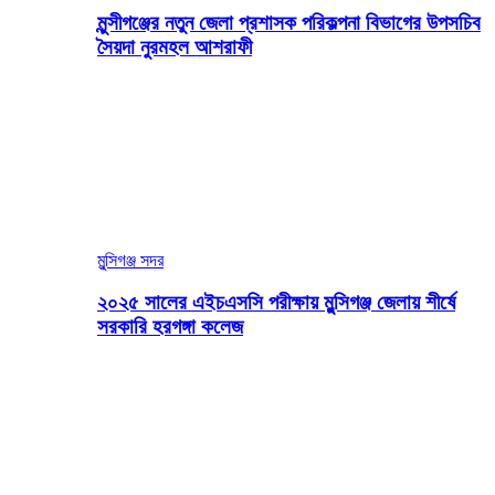
মুন্সীগঞ্জের নতুন জেলা প্রশাসক পরিকল্পনা বিভাগের উপসচিব
সৈয়দা নুরমহল আশরাফী
মুন্সিগঞ্জ সদর
২০২৫ সালের এইচএসসি পরীক্ষায় মুন্সিগঞ্জ জেলায় শীর্ষে
সরকারি হরগঙ্গা কলেজ