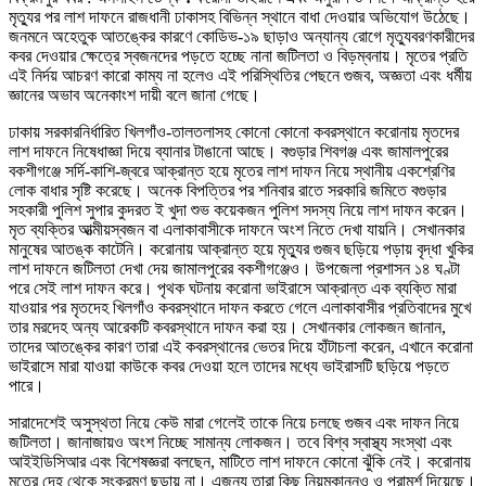
মৃত্যুর পর লাশ দাফনে রাজধানী ঢাকাসহ বিভিন্ন স্থানে বাধা দেওয়ার অভিযোগ উঠেছে।
জনমনে অহেতুক আতঙ্কের কারণে কোডিভ-১৯ ছাড়াও অন্যান্য রোগে মৃত্যুবরণকারীদের
কবর দেওয়ার ক্ষেত্রে স্বজনদের পড়তে হচ্ছে নানা জটিলতা ও বিড়ম্বনায়। মৃতের প্রতি
এই নির্দয় আচরণ কারো কাম্য না হলেও এই পরিস্থিতির পেছনে গুজব, অজ্ঞতা এবং ধর্মীয়
জ্ঞানের অভাব অনেকাংশ দায়ী বলে জানা গেছে।
ঢাকায় সরকারনির্ধারিত খিলগাঁও-তালতলাসহ কোনো কোনো কবরস্থানে করোনায় মৃতদের
লাশ দাফনে নিষেধাজ্ঞা দিয়ে ব্যানার টাঙানো আছে। বগুড়ার শিবগঞ্জ এবং জামালপুরের
বকশীগঞ্জে সর্দি-কাশি-জ্বরে আক্রান্ত হয়ে মৃতের লাশ দাফন নিয়ে স্থানীয় একশ্রেণির
লোক বাধার সৃষ্টি করেছে। অনেক বিপত্তির পর শনিবার রাতে সরকারি জমিতে বগুড়ার
সহকারী পুলিশ সুপার কুদরত ই খুদা শুভ কয়েকজন পুলিশ সদস্য নিয়ে লাশ দাফন করেন।
মৃত ব্যক্তির আত্মীয়স্বজন বা এলাকাবাসীকে দাফনে অংশ নিতে দেখা যায়নি। সেখানকার
মানুষের আতঙ্ক কাটেনি। করোনায় আক্রান্ত হয়ে মৃত্যুর গুজব ছড়িয়ে পড়ায় বৃদ্ধা খুকির
লাশ দাফনে জটিলতা দেখা দেয় জামালপুরের বকশীগঞ্জেও। উপজেলা প্রশাসন ১৪ ঘণ্টা
পরে সেই লাশ দাফন করে। পৃথক ঘটনায় করোনা ভাইরাসে আক্রান্ত এক ব্যক্তি মারা
যাওয়ার পর মৃতদেহ খিলগাঁও কবরস্থানে দাফন করতে গেলে এলাকাবাসীর প্রতিবাদের মুখে
তার মরদেহ অন্য আরেকটি কবরস্থানে দাফন করা হয়। সেখানকার লোকজন জানান,
তাদের আতঙ্কের কারণ তারা এই কবরস্থানের ভেতর দিয়ে হাঁটাচলা করেন, এখানে করোনা
ভাইরাসে মারা যাওয়া কাউকে কবর দেওয়া হলে তাদের মধ্যে ভাইরাসটি ছড়িয়ে পড়তে
পারে।
সারাদেশেই অসুস্থতা নিয়ে কেউ মারা গেলেই তাকে নিয়ে চলছে গুজব এবং দাফন নিয়ে
জটিলতা। জানাজায়ও অংশ নিচ্ছে সামান্য লোকজন। তবে বিশ্ব স্বাস্থ্য সংস্থা এবং
আইইডিসিআর এবং বিশেষজ্ঞরা বলছেন, মাটিতে লাশ দাফনে কোনো ঝুঁকি নেই। করোনায়
মৃতের দেহ থেকে সংক্রমণ ছড়ায় না। এজন্য তারা কিছু নিয়মকানুনও ও পরামর্শ দিয়েছে।