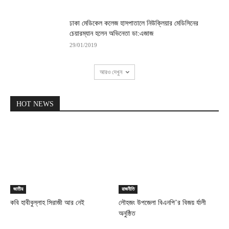
ঢাকা মেডিকেল কলেজ হাসপাতালে নিউক্লিয়ার মেডিসিনের
চেয়ারম্যান হলেন অভিনেতা ডা:এজাজ
29/01/2019
আরও দেখুন
HOT NEWS
জাতীয়
রাজনীতি
কবি হাবীবুল্লাহ সিরাজী আর নেই
লৌহজং উপজেলা বিএনপি’র বিজয় র্যালী
অনুষ্ঠিত