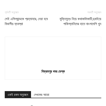
পূর্ববর্তী অনুচ্ছেদ
পরবর্তী অনুচ্ছেদ
সেই এসিল্যান্ডকে প্রত্যাহার, নেয়া হবে
মুক্তিযুদ্ধ নিয়ে কথাকাটাকাটি,দুবাইয়ে
বিভাগীয় ব্যবস্থা
পাকিস্তানিদের হাতে বাংলাদেশি খুন
বিক্রমপুর খবর ডেস্ক
একই রকম অনুচ্ছেদ
লেখকের আরো