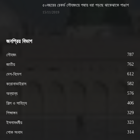
৫০বছরের রেকর্ড লৌহজংয়ে পদ্মায় ধরা পড়ছে ঝাকেঝাকে পাঙাশ
15/11/2019
জনপ্রিয় বিভাগ
787
লৌহজং
762
জাতীয়
612
দেশ-বিদেশ
582
করোনাভাইরাস
576
অন্যান্য
406
শিল্প ও সাহিত্য
329
শিক্ষাঙ্গন
323
ইসলামধর্মীয়
314
শোক সংবাদ