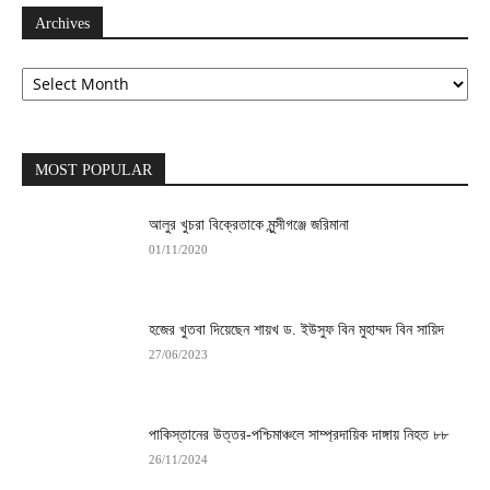
Archives
Archives
MOST POPULAR
আলুর খুচরা বিক্রেতাকে মুন্সীগঞ্জে জরিমানা
01/11/2020
হজের খুতবা দিয়েছেন শায়খ ড. ইউসুফ বিন মুহাম্মদ বিন সায়িদ
27/06/2023
পাকিস্তানের উত্তর-পশ্চিমাঞ্চলে সাম্প্রদায়িক দাঙ্গায় নিহত ৮৮
26/11/2024