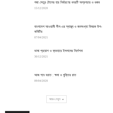
পদ্মা সেতুর টোলের হার নির্ধারণের খবরটি অপ্রপচার ও গুজব
15/12/2020
বাংলাদেশ আওয়ামী লীগ-এর স্বাস্থ্য ও জনসংখ্যা বিষয়ক উপ-
কমিটির
07/04/2021
ভাষা প্রয়োগ ও ব্যবহারে ইসলামের নির্দেশনা
30/12/2021
আজ শবে বরাত : ক্ষমা ও ‍মুক্তির রাত
09/04/2020
আরও দেখুন