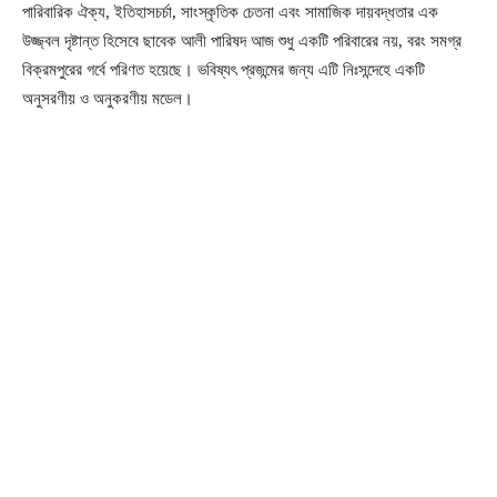
পারিবারিক ঐক্য, ইতিহাসচর্চা, সাংস্কৃতিক চেতনা এবং সামাজিক দায়বদ্ধতার এক
উজ্জ্বল দৃষ্টান্ত হিসেবে ছাবেক আলী পারিষদ আজ শুধু একটি পরিবারের নয়, বরং সমগ্র
বিক্রমপুরের গর্বে পরিণত হয়েছে। ভবিষ্যৎ প্রজন্মের জন্য এটি নিঃসন্দেহে একটি
অনুসরণীয় ও অনুকরণীয় মডেল।