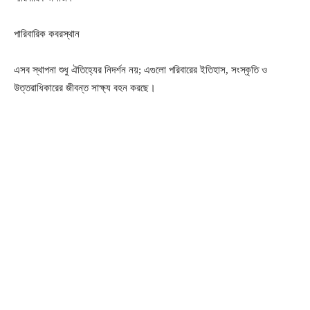
পারিবারিক কবরস্থান
এসব স্থাপনা শুধু ঐতিহ্যের নিদর্শন নয়; এগুলো পরিবারের ইতিহাস, সংস্কৃতি ও
উত্তরাধিকারের জীবন্ত সাক্ষ্য বহন করছে।