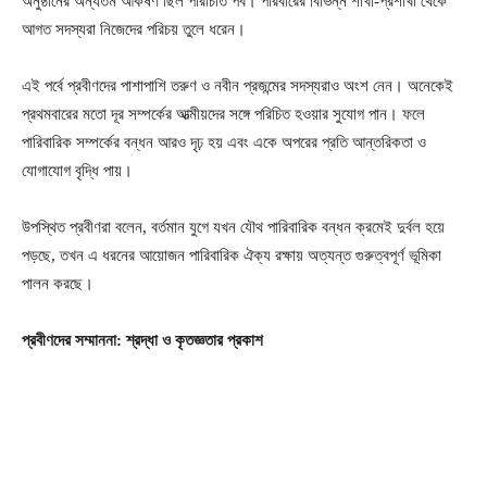
অনুষ্ঠানের অন্যতম আকর্ষণ ছিল পরিচিতি পর্ব। পরিবারের বিভিন্ন শাখা-প্রশাখা থেকে
আগত সদস্যরা নিজেদের পরিচয় তুলে ধরেন।
এই পর্বে প্রবীণদের পাশাপাশি তরুণ ও নবীন প্রজন্মের সদস্যরাও অংশ নেন। অনেকেই
প্রথমবারের মতো দূর সম্পর্কের আত্মীয়দের সঙ্গে পরিচিত হওয়ার সুযোগ পান। ফলে
পারিবারিক সম্পর্কের বন্ধন আরও দৃঢ় হয় এবং একে অপরের প্রতি আন্তরিকতা ও
যোগাযোগ বৃদ্ধি পায়।
উপস্থিত প্রবীণরা বলেন, বর্তমান যুগে যখন যৌথ পারিবারিক বন্ধন ক্রমেই দুর্বল হয়ে
পড়ছে, তখন এ ধরনের আয়োজন পারিবারিক ঐক্য রক্ষায় অত্যন্ত গুরুত্বপূর্ণ ভূমিকা
পালন করছে।
প্রবীণদের সম্মাননা: শ্রদ্ধা ও কৃতজ্ঞতার প্রকাশ