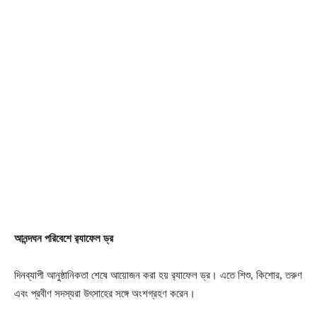
আনন্দঘন পরিবেশে র‌্যাফেল ড্র
দিনব্যাপী আনুষ্ঠানিকতা শেষে আয়োজন করা হয় র‌্যাফেল ড্র। এতে শিশু, কিশোর, তরুণ
এবং প্রবীণ সদস্যরা উৎসাহের সঙ্গে অংশগ্রহণ করেন।