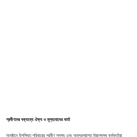
প্রবীণদের বক্তব্যে ঐক্য ও মূল্যবোধের বার্তা
অনুষ্ঠানে উপস্থিত পরিবারের প্রবীণ সদস্য এবং অবসরপ্রাপ্ত উচ্চপদস্থ কর্মকর্তারা