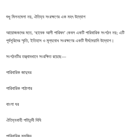
শুধু মিলনমেলা নয়, ঐতিহ্য সংরক্ষণের এক মহৎ উদ্যোগ
আয়োজকদের মতে, ‘ছাবেক আলী পারিষদ’ কেবল একটি পারিবারিক সংগঠন নয়; এটি
পূর্বসূরিদের স্মৃতি, ইতিহাস ও মূল্যবোধ সংরক্ষণের একটি দীর্ঘমেয়াদি উদ্যোগ।
সংগঠনটির তত্ত্বাবধানে সংরক্ষিত রয়েছে—
পারিবারিক জাদুঘর
পারিবারিক পাঠাগার
বাংলা ঘর
ঐতিহ্যবাহী পাটানন্দী দিঘি
পারিবারিক মসজিদ