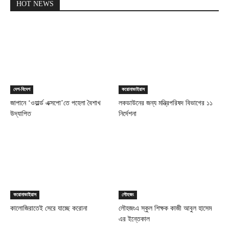
HOT NEWS
দেশ-বিদেশ
করোনাভাইরাস
জাপানে ‘ওয়ার্ল্ড এক্সপো’তে পহেলা বৈশাখ
লকডাউনের জন্য মন্ত্রিপরিষদ বিভাগের ১১
উদ্‌যাপিত
নির্দেশনা
করোনাভাইরাস
লৌহজং
কালোজিরাতেই সেরে যাচ্ছে করোনা
লৌহজংএ স্কুল শিক্ষক কাজী আবুল হাসেম
এর ইন্তেকাল