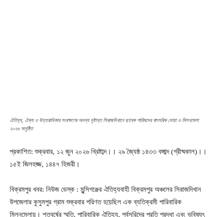
ঐতিহ্য, ঐক্য ও উত্তরাধিকার সংরক্ষণের অনন্য দৃষ্টান্ত সিরাজদিখানে ছাবেক পারিষদের বাৎসরিক দোয়া ও মিলনমেলা
২০২৬ অনুষ্ঠিত
প্রকাশিত: শুক্রবার, ১২ জুন ২০২৬ খ্রিষ্টাব্দ।। ২৯ জ্যৈষ্ঠ ১৪৩৩ বঙ্গাব্দ (গ্রীষ্মকাল)।।
১৫ই জিলহজ্জ, ১৪৪৭ হিজরী।
বিক্রমপুর খবর: নিউজ ডেস্ক :
মুন্সিগঞ্জের ঐতিহ্যবাহী বিক্রমপুর অঞ্চলের সিরাজদিখান
উপজেলার কুসুমপুর গ্রাম শুক্রবার পরিণত হয়েছিল এক ব্যতিক্রমী পারিবারিক
মিলনমেলায়। শতবর্ষের স্মৃতি, পারিবারিক ঐতিহ্য, পূর্বসূরিদের প্রতি শ্রদ্ধা এবং ভবিষ্যৎ