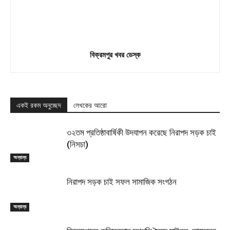
বিক্রমপুর খবর ডেস্ক
একই রকম অনুচ্ছেদ
লেখকের আরো
৩২তম প্রতিষ্ঠাবার্ষিকী উদযাপন করেছে নিরাপদ সড়ক চাই
(নিসচা)
অন্যান্য
নিরাপদ সড়ক চাই সফল সামাজিক সংগঠন
অন্যান্য