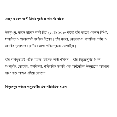
মরহুম ছাবেক আলী মিয়ার স্মৃতি ও আদর্শের ধারক
উল্লেখ্য, মরহুম ছাবেক আলী মিয়া (১২৪৯-১৩২০ বঙ্গাব্দ) তাঁর সময়ের একজন বিশিষ্ট,
সম্মানিত ও প্রভাবশালী ব্যক্তি ছিলেন। তাঁর সততা, নেতৃত্বগুণ, সামাজিক মর্যাদা ও
মানবিক মূল্যবোধ স্থানীয় সমাজে গভীর প্রভাব ফেলেছিল।
তাঁর নামানুসারেই গঠিত হয়েছে ‘ছাবেক আলী পারিষদ’। তাঁর উত্তরসূরিরা শিক্ষা,
সংস্কৃতি, সৌহার্দ্য, মানবিকতা, পারিবারিক সংহতি এবং অর্থনৈতিক উন্নয়নের আদর্শকে
ধারণ করে আজও এগিয়ে চলেছেন।
বিক্রমপুর অঞ্চলে অনুকরণীয় এক পারিবারিক মডেল