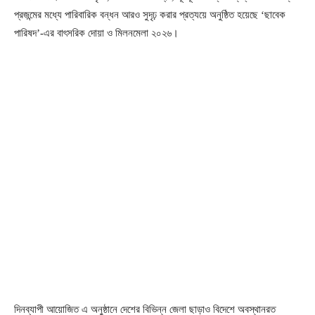
প্রজন্মের মধ্যে পারিবারিক বন্ধন আরও সুদৃঢ় করার প্রত্যয়ে অনুষ্ঠিত হয়েছে ‘ছাবেক
পারিষদ’-এর বাৎসরিক দোয়া ও মিলনমেলা ২০২৬।
দিনব্যাপী আয়োজিত এ অনুষ্ঠানে দেশের বিভিন্ন জেলা ছাড়াও বিদেশে অবস্থানরত