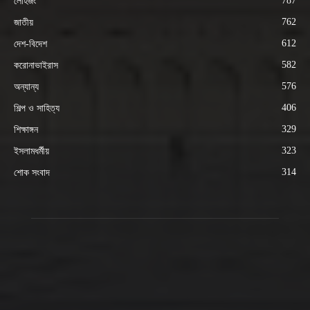
787
লৌহজং
762
জাতীয়
612
দেশ-বিদেশ
582
করোনাভাইরাস
576
অন্যান্য
406
শিল্প ও সাহিত্য
329
শিক্ষাঙ্গন
323
ইসলামধর্মীয়
314
শোক সংবাদ