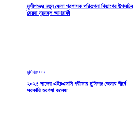
মুন্সীগঞ্জের নতুন জেলা প্রশাসক পরিকল্পনা বিভাগের উপসচিব
সৈয়দা নুরমহল আশরাফী
মুন্সিগঞ্জ সদর
২০২৫ সালের এইচএসসি পরীক্ষায় মুন্সিগঞ্জ জেলায় শীর্ষে
সরকারি হরগঙ্গা কলেজ