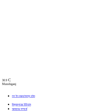
C
30.9
Munshiganj
লগ ইন করুন/সদস্য হউন
বিক্রমপুরের ইতিহাস
আমাদের সম্পর্কে