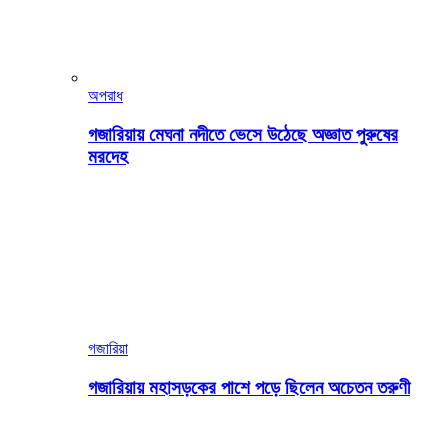
অপরাধ
গজারিয়ায় মেঘনা নদীতে ভেসে উঠেছে অজ্ঞাত পুরুষের
মরদেহ
গজারিয়া
গজারিয়ায় মহাসড়কের পাশে পড়ে ছিলেন অচেতন তরুণী