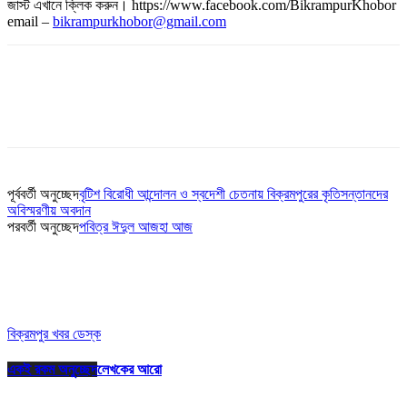
জাস্ট এখানে ক্লিক করুন। https://www.facebook.com/BikrampurKhobor
email –
bikrampurkhobor@gmail.com
পূর্ববর্তী অনুচ্ছেদ
বৃটিশ বিরোধী আন্দোলন ও স্বদেশী চেতনায় বিক্রমপুরের কৃতিসন্তানদের
অবিস্মরণীয় অবদান
পরবর্তী অনুচ্ছেদ
পবিত্র ঈদুল আজহা আজ
বিক্রমপুর খবর ডেস্ক
একই রকম অনুচ্ছেদ
লেখকের আরো