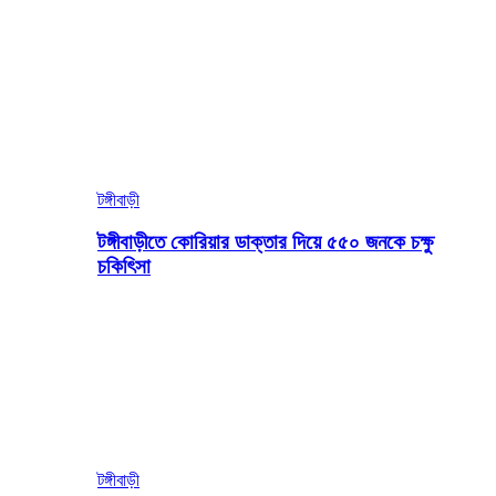
টঙ্গীবাড়ী
টঙ্গীবাড়ীতে কোরিয়ার ডাক্তার দিয়ে ৫৫০ জনকে চক্ষু
চকিৎিসা
টঙ্গীবাড়ী