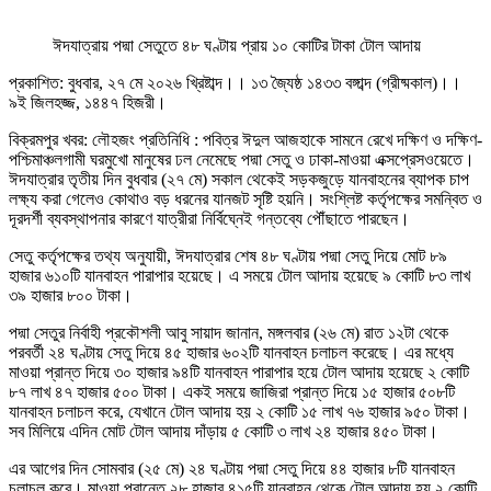
ঈদযাত্রায় পদ্মা সেতুতে ৪৮ ঘণ্টায় প্রায় ১০ কোটির টাকা টোল আদায়
প্রকাশিত: বুধবার, ২৭ মে ২০২৬ খ্রিষ্টাব্দ।। ১৩ জ্যৈষ্ঠ ১৪৩৩ বঙ্গাব্দ (গ্রীষ্মকাল)।।
৯ই জিলহজ্জ, ১৪৪৭ হিজরী।
বিক্রমপুর খবর: লৌহজং প্রতিনিধি : পবিত্র ঈদুল আজহাকে সামনে রেখে দক্ষিণ ও দক্ষিণ-
পশ্চিমাঞ্চলগামী ঘরমুখো মানুষের ঢল নেমেছে পদ্মা সেতু ও ঢাকা-মাওয়া এক্সপ্রেসওয়েতে।
ঈদযাত্রার তৃতীয় দিন বুধবার (২৭ মে) সকাল থেকেই সড়কজুড়ে যানবাহনের ব্যাপক চাপ
লক্ষ্য করা গেলেও কোথাও বড় ধরনের যানজট সৃষ্টি হয়নি। সংশ্লিষ্ট কর্তৃপক্ষের সমন্বিত ও
দূরদর্শী ব্যবস্থাপনার কারণে যাত্রীরা নির্বিঘ্নেই গন্তব্যে পৌঁছাতে পারছেন।
সেতু কর্তৃপক্ষের তথ্য অনুযায়ী, ঈদযাত্রার শেষ ৪৮ ঘণ্টায় পদ্মা সেতু দিয়ে মোট ৮৯
হাজার ৬১০টি যানবাহন পারাপার হয়েছে। এ সময়ে টোল আদায় হয়েছে ৯ কোটি ৮৩ লাখ
৩৯ হাজার ৮০০ টাকা।
পদ্মা সেতুর নির্বাহী প্রকৌশলী আবু সায়াদ জানান, মঙ্গলবার (২৬ মে) রাত ১২টা থেকে
পরবর্তী ২৪ ঘণ্টায় সেতু দিয়ে ৪৫ হাজার ৬০২টি যানবাহন চলাচল করেছে। এর মধ্যে
মাওয়া প্রান্ত দিয়ে ৩০ হাজার ৯৪টি যানবাহন পারাপার হয়ে টোল আদায় হয়েছে ২ কোটি
৮৭ লাখ ৪৭ হাজার ৫০০ টাকা। একই সময়ে জাজিরা প্রান্ত দিয়ে ১৫ হাজার ৫০৮টি
যানবাহন চলাচল করে, যেখানে টোল আদায় হয় ২ কোটি ১৫ লাখ ৭৬ হাজার ৯৫০ টাকা।
সব মিলিয়ে এদিন মোট টোল আদায় দাঁড়ায় ৫ কোটি ৩ লাখ ২৪ হাজার ৪৫০ টাকা।
এর আগের দিন সোমবার (২৫ মে) ২৪ ঘণ্টায় পদ্মা সেতু দিয়ে ৪৪ হাজার ৮টি যানবাহন
চলাচল করে। মাওয়া প্রান্তে ২৮ হাজার ৪১৫টি যানবাহন থেকে টোল আদায় হয় ২ কোটি