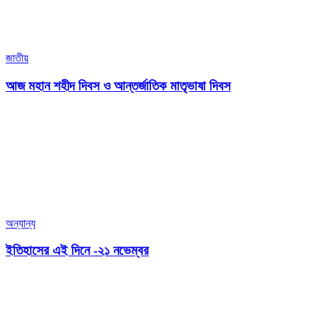
জাতীয়
আজ মহান শহীদ দিবস ও আন্তর্জাতিক মাতৃভাষা দিবস
অন্যান্য
ইতিহাসের এই দিনে -২১ নভেম্বর