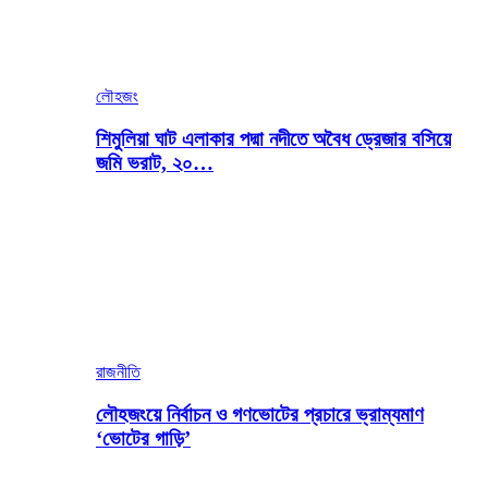
লৌহজং
শিমুলিয়া ঘাট এলাকার পদ্মা নদীতে অবৈধ ড্রেজার বসিয়ে
জমি ভরাট, ২০…
রাজনীতি
লৌহজংয়ে নির্বাচন ও গণভোটের প্রচারে ভ্রাম্যমাণ
‘ভোটের গাড়ি’