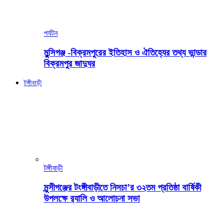
পর্যটন
মুন্সিগঞ্জ -বিক্রমপুরের ইতিহাস ও ঐতিহ্যের তথ্য ভান্ডার
বিক্রমপুর জাদুঘর
টঙ্গীবাড়ী
টঙ্গীবাড়ী
মুন্সীগঞ্জের টংঙ্গীবাড়ীতে নিসচা’র ৩২তম প্রতিষ্ঠা বার্ষিকী
উপলক্ষে র‍্যালি ও আলোচনা সভা