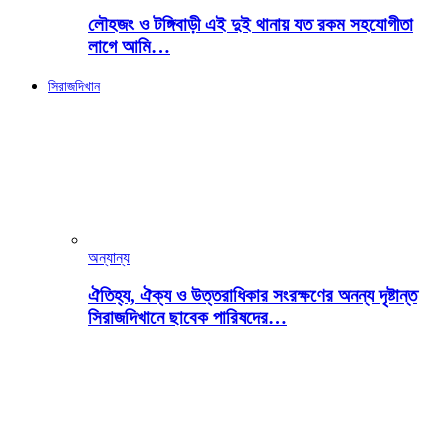
লৌহজং ও টঙ্গিবাড়ী এই দুই থানায় যত রকম সহযোগীতা
লাগে আমি…
সিরাজদিখান
অন্যান্য
ঐতিহ্য, ঐক্য ও উত্তরাধিকার সংরক্ষণের অনন্য দৃষ্টান্ত
সিরাজদিখানে ছাবেক পারিষদের…