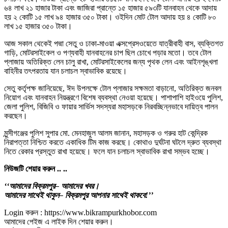
৬৪ লাখ ২১ হাজার টাকা এবং জাজিরা প্রান্তে ১৫ হাজার ৫৯৩টি যানবাহন থেকে আদায়
হয় ২ কোটি ১৫ লাখ ৯৪ হাজার ৩৫০ টাকা। ওইদিন মোট টোল আদায় হয় ৪ কোটি ৮০
লাখ ১৫ হাজার ৩৫০ টাকা।
আজ সকাল থেকেই পদ্মা সেতু ও ঢাকা-মাওয়া এক্সপ্রেসওয়েতে যাত্রীবাহী বাস, ব্যক্তিগত
গাড়ি, মোটরসাইকেল ও পণ্যবাহী যানবাহনের চাপ ছিল চোখে পড়ার মতো। তবে টোল
প্লাজায় অতিরিক্ত লেন চালু রাখা, মোটরসাইকেলের জন্য পৃথক লেন এবং আইনশৃঙ্খলা
বাহিনীর তৎপরতায় যান চলাচল স্বাভাবিক রয়েছে।
সেতু কর্তৃপক্ষ জানিয়েছে, ঈদ উপলক্ষে টোল প্লাজার সক্ষমতা বাড়ানো, অতিরিক্ত জনবল
নিয়োগ এবং যানবাহন নিয়ন্ত্রণে বিশেষ ব্যবস্থা নেওয়া হয়েছে। পাশাপাশি হাইওয়ে পুলিশ,
জেলা পুলিশ, বিজিবি ও ফায়ার সার্ভিস সদস্যরা মহাসড়কে নিরবচ্ছিন্নভাবে দায়িত্ব পালন
করছেন।
মুন্সীগঞ্জের পুলিশ সুপার মো. মেনহাজুল আলম জানান, মহাসড়ক ও গরুর হাট কেন্দ্রিক
নিরাপত্তা নিশ্চিত করতে একাধিক টিম কাজ করছে। কোথাও দুর্ঘটনা ঘটলে দ্রুত ব্যবস্থা
নিতে রেকার প্রস্তুত রাখা হয়েছে। ফলে যান চলাচল স্বাভাবিক রাখা সম্ভব হচ্ছে।
নিউজটি
শেয়ার
করুন
..
..
‘‘
আমাদের
বিক্রমপুর
–
আমাদের
খবর।
আমাদের
সাথেই
থাকুন
–
বিক্রমপুর
আপনার
সাথেই
থাকবে
!’’
Login করুন : https://www.bikrampurkhobor.com
আমাদের পেইজ এ লাইক দিন শেয়ার করুন।