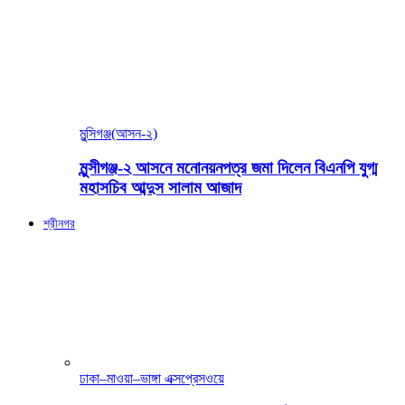
মুন্সিগঞ্জ(আসন-২)
মুন্সীগঞ্জ-২ আসনে মনোনয়নপত্র জমা দিলেন বিএনপি যুগ্ম
মহাসচিব আব্দুস সালাম আজাদ
শ্রীনগর
ঢাকা–মাওয়া–ভাঙ্গা এক্সপ্রেসওয়ে