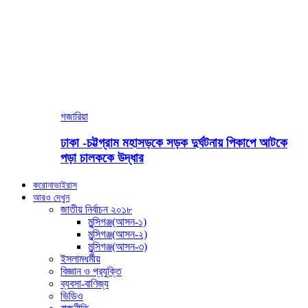
গজারিয়া
ঢাকা -চট্টগ্রাম মহাসড়কে সড়ক দুর্ঘটনায় পিকাপে আটকে
পড়া চালককে উদ্ধার
করোনাভাইরাস
আরও দেখুন
জাতীয় নির্বাচন ২০১৮
মুন্সিগঞ্জ(আসন-১)
মুন্সিগঞ্জ(আসন-২)
মুন্সিগঞ্জ(আসন-৩)
ইসলামধর্মীয়
বিজ্ঞান ও প্রযুক্তি
ব্যবসা-বাণিজ্য
ভিডিও