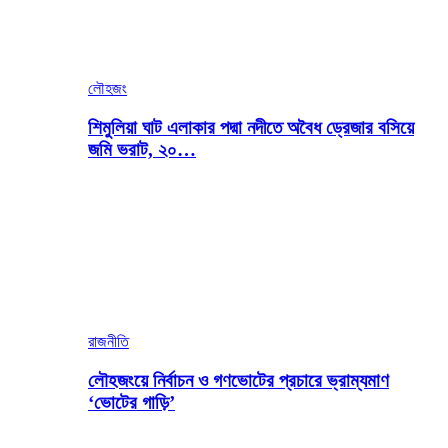
লৌহজং
শিমুলিয়া ঘাট এলাকার পদ্মা নদীতে অবৈধ ড্রেজার বসিয়ে
জমি ভরাট, ২০…
রাজনীতি
লৌহজংয়ে নির্বাচন ও গণভোটের প্রচারে ভ্রাম্যমাণ
‘ভোটের গাড়ি’