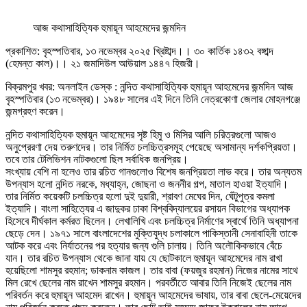
আজ কথাসাহিত্যিক হুমায়ূন আহমেদের জন্মদিন
প্রকাশিত: বৃহস্পতিবার, ১৩ নভেম্বর ২০২৫ খ্রিষ্টাব্দ।। ৩০ কার্তিক ১৪৩২ বঙ্গাব্দ
(হেমন্ত কাল)।। ২১ জমাদিউল আউয়াল ১৪৪৭ হিজরী।
বিক্রমপুর খবর: অনলাইন ডেস্ক : নন্দিত কথাসাহিত্যিক হুমায়ূন আহমেদের জন্মদিন আজ
বৃহস্পতিবার (১৩ নভেম্বর)। ১৯৪৮ সালের এই দিনে তিনি নেত্রকোণা জেলার মোহনগঞ্জে
জন্মগ্রহণ করেন।
নন্দিত কথাসাহিত্যিক হুমায়ূন আহমেদের সৃষ্ট হিমু ও মিসির আলি চরিত্রগুলো আজও
অনুপ্রেরণা দেয় তরুণদের। তার নির্মিত চলচ্চিত্রসমূহ পেয়েছে অসামান্য দর্শকপ্রিয়তা।
তবে তার টেলিভিশন নাটকগুলো ছিল সর্বাধিক জনপ্রিয়।
সংখ্যায় বেশি না হলেও তার রচিত গানগুলোও বিশেষ জনপ্রিয়তা লাভ করে। তার অন্যতম
উপন্যাস হলো নন্দিত নরকে, মধ্যাহ্ন, জোছনা ও জননীর গল্প, মাতাল হাওয়া ইত্যাদি।
তার নির্মিত কয়েকটি চলচ্চিত্র হলো দুই দুয়ারী, শ্রাবণ মেঘের দিন, ঘেঁটুপুত্র কমলা
ইত্যাদি। বাংলা সাহিত্যের এ জাদুকর ঢাকা বিশ্ববিদ্যালয়ের রসায়ন বিভাগের অধ্যাপক
হিসেবে দীর্ঘকাল কর্মরত ছিলেন। লেখালিখি এবং চলচ্চিত্র নির্মাণের স্বার্থে তিনি অধ্যাপনা
ছেড়ে দেন। ১৯৭১ সালে বাংলাদেশের মুক্তিযুদ্ধ চলাকালে পাকিস্তানী সেনাবাহিনী তাকে
আটক করে এবং নির্যাতনের পর হত্যার জন্য গুলি চালায়। তিনি অলৌকিকভাবে বেঁচে
যান। তার রচিত উপন্যাস থেকে জানা যায় যে ছোটকালে হুমায়ূন আহমেদের নাম রাখা
হয়েছিলো শামসুর রহমান; ডাকনাম কাজল। তার বাবা (ফয়জুর রহমান) নিজের নামের সাথে
মিল রেখে ছেলের নাম রাখেন শামসুর রহমান। পরবর্তীতে আবার তিনি নিজেই ছেলের নাম
পরিবর্তন করে হুমায়ূন আহমেদ রাখেন। হুমায়ূন আহমেদের ভাষায়, তার বাবা ছেলে-মেয়েদের