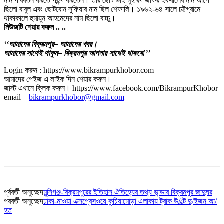
নাম পরিবর্তন করতে পছন্দ করতেন। তার ছোট ভাই মুহম্মদ জাফর ইকবালের নাম আগে
ছিলো বাবুল এবং ছোটবোন সুফিয়ার নাম ছিল শেফালি। ১৯৬২-৬৪ সালে চট্টগ্রামে
থাকাকালে হুমায়ুন আহমেদের নাম ছিলো বাচ্চু।
নিউজটি
শেয়ার
করুন
..
..
‘‘আমাদের
বিক্রমপুর
– আমাদের
খবর।
আমাদের
সাথেই
থাকুন
– বিক্রমপুর
আপনার
সাথেই
থাকবে
!’’
Login করুন : https://www.bikrampurkhobor.com
আমাদের পেইজ এ লাইক দিন শেয়ার করুন।
জাস্ট এখানে ক্লিক করুন। https://www.facebook.com/BikrampurKhobor
email –
bikrampurkhobor@gmail.com
পূর্ববর্তী অনুচ্ছেদ
মুন্সিগঞ্জ-বিক্রমপুরের ইতিহাস ঐতিহ্যের তথ্য ভান্ডার বিক্রমপুর জাদুঘর
পরবর্তী অনুচ্ছেদ
ঢাকা-মাওয়া এক্সপ্রেসওয়ে কুচিয়ামোড়া এলাকায় ট্রাক উ/ল্টে দু/ইজন আ/
হত