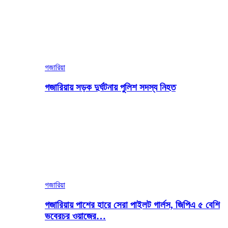
গজারিয়া
গজারিয়ায় সড়ক দুর্ঘটনায় পুলিশ সদস্য নিহত
গজারিয়া
গজারিয়ায় পাশের হারে সেরা পাইলট গার্লস, জিপিএ ৫ বেশি
ভবেরচর ওয়াজের…