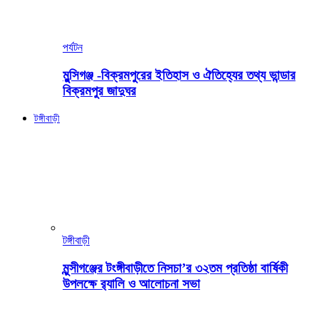
পর্যটন
মুন্সিগঞ্জ -বিক্রমপুরের ইতিহাস ও ঐতিহ্যের তথ্য ভান্ডার
বিক্রমপুর জাদুঘর
টঙ্গীবাড়ী
টঙ্গীবাড়ী
মুন্সীগঞ্জের টংঙ্গীবাড়ীতে নিসচা’র ৩২তম প্রতিষ্ঠা বার্ষিকী
উপলক্ষে র‍্যালি ও আলোচনা সভা