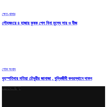
ক্ষেত-খামার
লৌহজংয়ে ৪ হাজার কৃষক পেল বিনা মূল্যে সার ও বীজ
শোক সংবাদ
বৃহস্পতিবার মতিয়া চৌধুরীর জানাজা , বুদ্ধিজীবী কবরস্থানে দাফন
সম্পাদকের পছন্দ