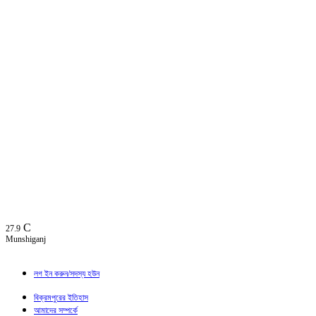
C
27.9
Munshiganj
লগ ইন করুন/সদস্য হউন
বিক্রমপুরের ইতিহাস
আমাদের সম্পর্কে