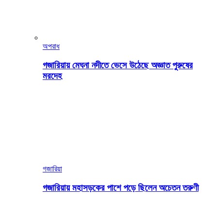
অপরাধ
গজারিয়ায় মেঘনা নদীতে ভেসে উঠেছে অজ্ঞাত পুরুষের
মরদেহ
গজারিয়া
গজারিয়ায় মহাসড়কের পাশে পড়ে ছিলেন অচেতন তরুণী