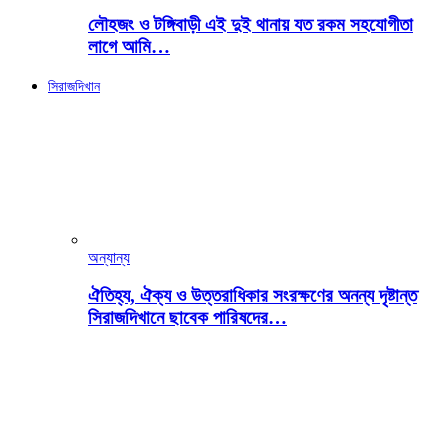
লৌহজং ও টঙ্গিবাড়ী এই দুই থানায় যত রকম সহযোগীতা
লাগে আমি…
সিরাজদিখান
অন্যান্য
ঐতিহ্য, ঐক্য ও উত্তরাধিকার সংরক্ষণের অনন্য দৃষ্টান্ত
সিরাজদিখানে ছাবেক পারিষদের…