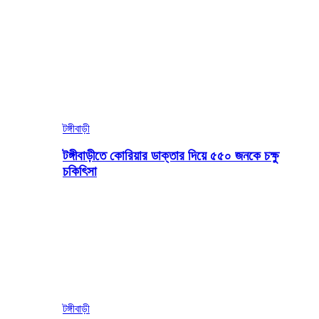
টঙ্গীবাড়ী
টঙ্গীবাড়ীতে কোরিয়ার ডাক্তার দিয়ে ৫৫০ জনকে চক্ষু
চকিৎিসা
টঙ্গীবাড়ী