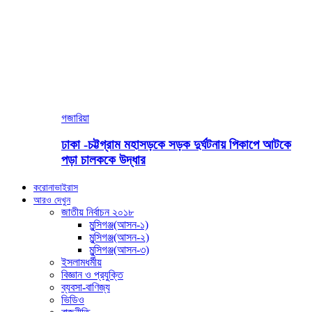
গজারিয়া
ঢাকা -চট্টগ্রাম মহাসড়কে সড়ক দুর্ঘটনায় পিকাপে আটকে
পড়া চালককে উদ্ধার
করোনাভাইরাস
আরও দেখুন
জাতীয় নির্বাচন ২০১৮
মুন্সিগঞ্জ(আসন-১)
মুন্সিগঞ্জ(আসন-২)
মুন্সিগঞ্জ(আসন-৩)
ইসলামধর্মীয়
বিজ্ঞান ও প্রযুক্তি
ব্যবসা-বাণিজ্য
ভিডিও