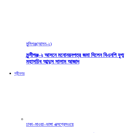
মুন্সিগঞ্জ(আসন-২)
মুন্সীগঞ্জ-২ আসনে মনোনয়নপত্র জমা দিলেন বিএনপি যুগ্ম
মহাসচিব আব্দুস সালাম আজাদ
শ্রীনগর
ঢাকা–মাওয়া–ভাঙ্গা এক্সপ্রেসওয়ে