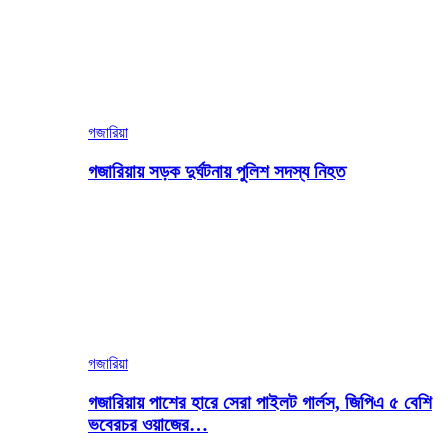
গজারিয়া
গজারিয়ায় সড়ক দুর্ঘটনায় পুলিশ সদস্য নিহত
গজারিয়া
গজারিয়ায় পাশের হারে সেরা পাইলট গার্লস, জিপিএ ৫ বেশি
ভবেরচর ওয়াজের…