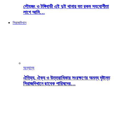
লৌহজং ও টঙ্গিবাড়ী এই দুই থানায় যত রকম সহযোগীতা
লাগে আমি…
সিরাজদিখান
অন্যান্য
ঐতিহ্য, ঐক্য ও উত্তরাধিকার সংরক্ষণের অনন্য দৃষ্টান্ত
সিরাজদিখানে ছাবেক পারিষদের…