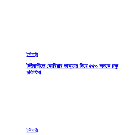
টঙ্গীবাড়ী
টঙ্গীবাড়ীতে কোরিয়ার ডাক্তার দিয়ে ৫৫০ জনকে চক্ষু
চকিৎিসা
টঙ্গীবাড়ী