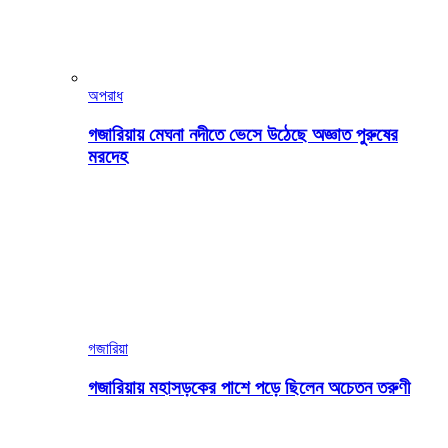
অপরাধ
গজারিয়ায় মেঘনা নদীতে ভেসে উঠেছে অজ্ঞাত পুরুষের
মরদেহ
গজারিয়া
গজারিয়ায় মহাসড়কের পাশে পড়ে ছিলেন অচেতন তরুণী