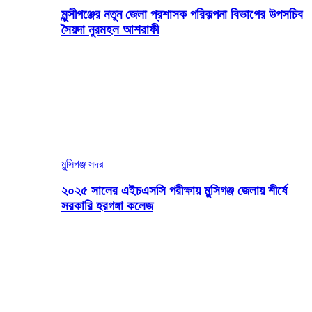
মুন্সীগঞ্জের নতুন জেলা প্রশাসক পরিকল্পনা বিভাগের উপসচিব
সৈয়দা নুরমহল আশরাফী
মুন্সিগঞ্জ সদর
২০২৫ সালের এইচএসসি পরীক্ষায় মুন্সিগঞ্জ জেলায় শীর্ষে
সরকারি হরগঙ্গা কলেজ