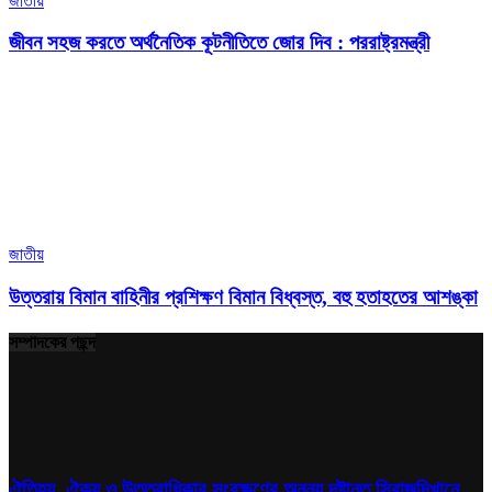
জাতীয়
জীবন সহজ করতে অর্থনৈতিক কূটনীতিতে জোর দিব : পররাষ্ট্রমন্ত্রী
জাতীয়
উত্তরায় বিমান বাহিনীর প্রশিক্ষণ বিমান বিধ্বস্ত, বহু হতাহতের আশঙ্কা
সম্পাদকের পছন্দ
ঐতিহ্য, ঐক্য ও উত্তরাধিকার সংরক্ষণের অনন্য দৃষ্টান্ত সিরাজদিখানে