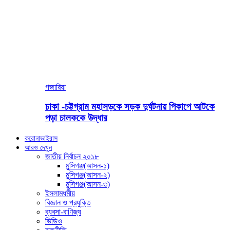
গজারিয়া
ঢাকা -চট্টগ্রাম মহাসড়কে সড়ক দুর্ঘটনায় পিকাপে আটকে
পড়া চালককে উদ্ধার
করোনাভাইরাস
আরও দেখুন
জাতীয় নির্বাচন ২০১৮
মুন্সিগঞ্জ(আসন-১)
মুন্সিগঞ্জ(আসন-২)
মুন্সিগঞ্জ(আসন-৩)
ইসলামধর্মীয়
বিজ্ঞান ও প্রযুক্তি
ব্যবসা-বাণিজ্য
ভিডিও