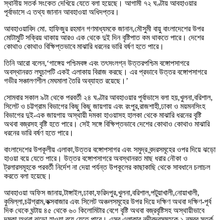
স্থানীয় সতর্ক সংকেত দেখিয়ে যেতে বলা হয়েছে। আগামী ৭২ ঘণ্টায় আবহাওয়ার
পূর্বাভাসে এ তথ্য জানান আবহাওয়া অধিদপ্তর।
আবহাওয়াবিদ মো. হাফিজুর রহমান গণমাধ্যমকে জানান,মৌসুমী বায়ু বাংলাদেশের উপর
মোটামুটি সক্রিয় থাকায় আরও এক থেকে দুই দিন বৃষ্টিপাত কম থাকতে পারে। দেশের
কোথাও কোথাও বিক্ষিপ্তভাবে মাঝারি ধরনের ভারি বর্ষণ হতে পারে।
তিনি আরো বলেন,‘গাঙ্গেয় পশ্চিমবঙ্গ এবং তৎসংলগ্ন উত্তরপশ্চিম বঙ্গোপসাগরে
অবস্থানরত লঘুচাপটি একই এলাকায় বিরাজ করছে। এর প্রভাবে উত্তর বঙ্গোপসাগরে
গভীর সঞ্চালণশীল মেঘমালা তৈরি অব্যাহত রয়েছে।’
সোমবার সকাল ৯টা থেকে পরবর্তী ২৪ ঘণ্টার আবহাওয়ার পূর্বাভাসে বলা হয়,খুলনা,বরিশাল,
সিলেট ও চট্টগ্রাম বিভাগের কিছু কিছু জায়গায় এবং রংপুর,রাজশাহী,ঢাকা ও ময়মনসিংহ
বিভাগের দুই-এক জায়গায় অস্থায়ী দমকা হাওয়াসহ হালকা থেকে মাঝারি ধরনের বৃষ্টি
অথবা বজ্রসহ বৃষ্টি হতে পারে। সেই সঙ্গে বিক্ষিপ্তভাবে দেশের কোথাও কোথাও মাঝারি
ধরনের ভারি বর্ষণ হতে পারে।
বাংলাদেশের উপকূলীয় এলাকা,উত্তর বঙ্গোপসাগর এবং সমুদ্র বন্দরসমূহের ওপর দিয়ে ঝড়ো
হাওয়া বয়ে যেতে পারে। উত্তর বঙ্গোপসাগরে অবস্থানরত মাছ ধরার নৌকা ও
ট্রলারসমূহকে পরবর্তী নির্দেশ না দেয়া পর্যন্ত উপকূলের কাছাকাছি থেকে সাবধানে চলাচল
করতে বলা হয়েছে।
আবহাওয়া অফিস জানায়,টাঙ্গাইল,ঢাকা,ফরিদপুর,খুলনা,বরিশাল,পটুয়াখালী,নোয়াখালী,
কুমিল্লা,চট্টগ্রাম,কক্সবাজার এবং সিলেট অঞ্চলসমূহের উপর দিয়ে দক্ষিণ অথবা দক্ষিণ-পূর্ব
দিক থেকে ঘন্টায় ৪৫ থেকে ৬০ কিলোমিটার বেগে বৃষ্টি অথবা বজ্রবৃষ্টিসহ অস্থায়ীভাবে
দমকা অথবা ঝড়ো হাওয়া বয়ে যেতে পারে। এসব এলাকার নদীবন্দরসমূহকে ১ নম্বর সতর্ক