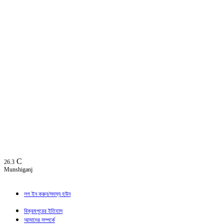
C
26.3
Munshiganj
লগ ইন করুন/সদস্য হউন
বিক্রমপুরের ইতিহাস
আমাদের সম্পর্কে