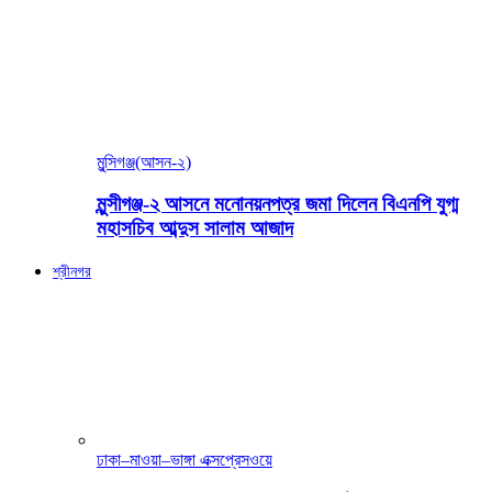
মুন্সিগঞ্জ(আসন-২)
মুন্সীগঞ্জ-২ আসনে মনোনয়নপত্র জমা দিলেন বিএনপি যুগ্ম
মহাসচিব আব্দুস সালাম আজাদ
শ্রীনগর
ঢাকা–মাওয়া–ভাঙ্গা এক্সপ্রেসওয়ে