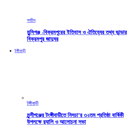
পর্যটন
মুন্সিগঞ্জ -বিক্রমপুরের ইতিহাস ও ঐতিহ্যের তথ্য ভান্ডার
বিক্রমপুর জাদুঘর
টঙ্গীবাড়ী
টঙ্গীবাড়ী
মুন্সীগঞ্জের টংঙ্গীবাড়ীতে নিসচা’র ৩২তম প্রতিষ্ঠা বার্ষিকী
উপলক্ষে র‍্যালি ও আলোচনা সভা