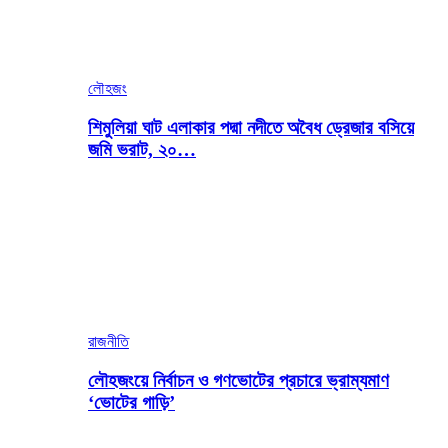
লৌহজং
শিমুলিয়া ঘাট এলাকার পদ্মা নদীতে অবৈধ ড্রেজার বসিয়ে
জমি ভরাট, ২০…
রাজনীতি
লৌহজংয়ে নির্বাচন ও গণভোটের প্রচারে ভ্রাম্যমাণ
‘ভোটের গাড়ি’