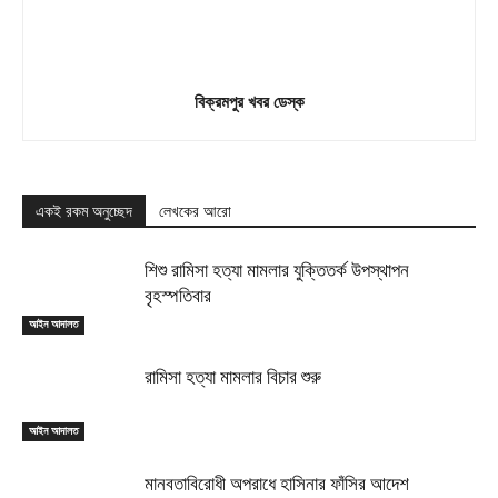
বিক্রমপুর খবর ডেস্ক
একই রকম অনুচ্ছেদ
লেখকের আরো
শিশু রামিসা হত্যা মামলার যুক্তিতর্ক উপস্থাপন
বৃহস্পতিবার
আইন আদালত
রামিসা হত্যা মামলার বিচার শুরু
আইন আদালত
মানবতাবিরোধী অপরাধে হাসিনার ফাঁসির আদেশ