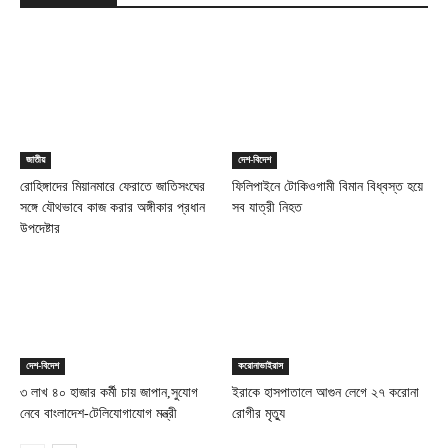
জাতীয়
দেশ-বিদেশ
রোহিঙ্গাদের মিয়ানমারে ফেরাতে জাতিসংঘের
ফিলিপাইনে টোকিওগামী বিমান বিধ্বস্ত হয়ে
সঙ্গে যৌথভাবে কাজ করার অঙ্গীকার প্রধান
সব যাত্রী নিহত
উপদেষ্টার
দেশ-বিদেশ
করোনাভাইরাস
৩ লাখ ৪০ হাজার কর্মী চায় জাপান,সুযোগ
ইরাকে হাসপাতালে আগুন লেগে ২৭ করোনা
নেবে বাংলাদেশ-টেলিযোগাযোগ মন্ত্রী
রোগীর মৃত্যু