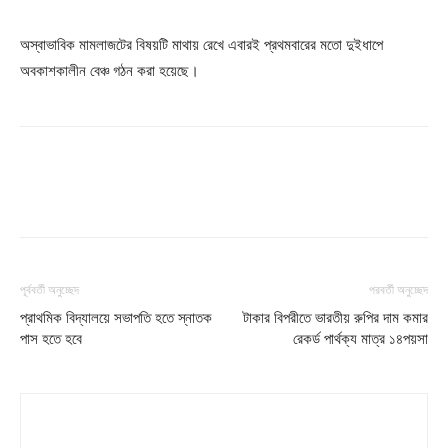
অস্বাভাবিক মামলাজটের বিষয়টি মাথায় রেখে এবারই প্রথমবারের মতো দুইধাপে
অবকাশকালীন বেঞ্চ গঠন করা হয়েছে।
পূর্ববর্তী অনুচ্ছেদ
পরবর্তী অনুচ্ছেদ
প্রাথমিক বিদ্যালয়ে সভাপতি হতে স্নাতক
টাকার বিপরীতে ভারতীয় রুপির দাম কমার
পাস হতে হবে
রেকর্ড পার্থক্য মাত্র ১৪পয়সা