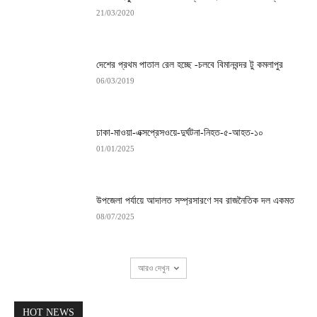
21/03/2020
দেশের প্রথম পাতাল রেল হচ্ছে -চলবে বিমানবন্দর টু কমলাপুর
06/03/2019
ঢাকা-মাওয়া-এক্সপ্রেসওয়ে-দুর্ঘটনা-নিহত-৫-আহত-১০
01/01/2025
উপজেলা পর্যায়ে আদালত সম্প্রসারণে সব রাজনৈতিক দল একমত
08/07/2025
আরও দেখুন
HOT NEWS