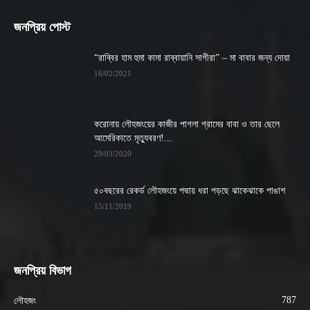
জনপ্রিয় পোস্ট
“রাব্বির হাম হুমা কামা রাব্বায়ানি সাগীরা” – মা বাবার জন্য দোয়া
16/02/2021
করোনায় লৌহজংয়ের কাজীর পাগলা গ্রামের বাবা ও তার ছেলে
আমেরিকাতে মৃত্যুবরণ!...
29/03/2020
৫০বছরের রেকর্ড লৌহজংয়ে পদ্মায় ধরা পড়ছে ঝাকেঝাকে পাঙাশ
15/11/2019
জনপ্রিয় বিভাগ
787
লৌহজং