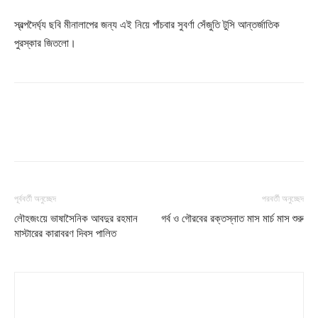
স্বল্পদৈর্ঘ্য ছবি মীনালাপের জন্য এই নিয়ে পাঁচবার সুবর্ণা সেঁজুতি টুসি আন্তর্জাতিক
পুরস্কার জিতলো।
পূর্ববর্তী অনুচ্ছেদ
পরবর্তী অনুচ্ছেদ
লৌহজংয়ে ভাষাসৈনিক আবদুর রহমান
গর্ব ও গৌরবের রক্তস্নাত মাস মার্চ মাস শুরু
মাস্টারের কারাবরণ দিবস পালিত