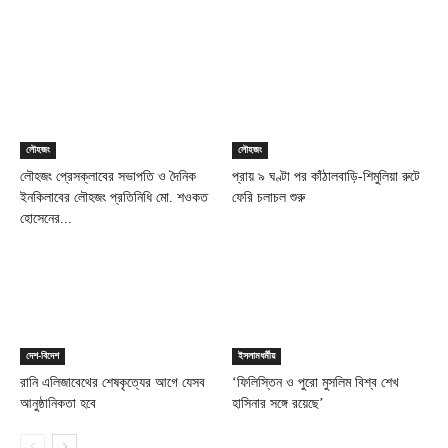
লৌহজং
লৌহজং
লৌহজং প্রেসক্লাবের সভাপতি ও দৈনিক
প্রায় ৯ ঘণ্টা পর কাঁঠালবাড়ি-শিমুলিয়া রুটে
ইনকিলাবের লৌহজং প্রতিনিধি মো. শওকত
ফেরি চলাচল শুরু
হোসেনের...
দেশ-বিদেশ
ইসলামধর্মীয়
রানি এলিজাবেথের শেষকৃত্যের আগে যেসব
‘ফিলিস্তিন ও পুরো মুসলিম বিশ্ব শেখ
আনুষ্ঠানিকতা হবে
হাসিনার সঙ্গে রয়েছে’