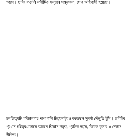
আসে। ছবির বাঙালি নারীটিও সন্তান সম্ভাবনা, সেও অভিবাসী হয়েছে।
চলচ্চিত্রটি পরিচালনার পাশাপাশি চিত্রনাট্যও করেছেন সুবর্ণা সেঁজুতি টুসি। ছবিটির
প্রধান চরিত্রগুলোতে আছেন তিতাস দত্ত, প্রমিত দত্ত, বিবেক কুমার ও দেভাস
দীক্ষিত।