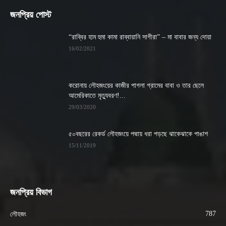
জনপ্রিয় পোস্ট
“রাব্বির হাম হুমা কামা রাব্বায়ানি সাগীরা” – মা বাবার জন্য দোয়া
16/02/2021
করোনায় লৌহজংয়ের কাজীর পাগলা গ্রামের বাবা ও তার ছেলে
আমেরিকাতে মৃত্যুবরণ!...
29/03/2020
৫০বছরের রেকর্ড লৌহজংয়ে পদ্মায় ধরা পড়ছে ঝাকেঝাকে পাঙাশ
15/11/2019
জনপ্রিয় বিভাগ
787
লৌহজং