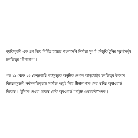
ব্যতিক্রমী এক গল্প নিয়ে নির্মিত হয়েছে বাংলাদেশি নির্মাতা সুবর্ণা সেঁজুতি টুসির স্বল্পদৈর্ঘ্য
চলচ্চিত্র ‘মীনালাপ’।
গত ২১ থেকে ২৫ ফেব্রুয়ারি কাঠমন্ডুতে অনুষ্ঠিত নেপাল আন্তরাষ্ট্র চলচ্চিত্র উৎসবে
বিচারকমন্ডলী সর্বসম্মতিক্রমে সর্বোচ্চ পয়েন্ট দিয়ে মীনালাপকে সেরা ছবির অ্যাওয়ার্ড
দিয়েছে। টুসিকে দেওয়া হয়েছে বেস্ট অ্যওযার্ড “মাউন্ট এভারেস্ট”পদক।