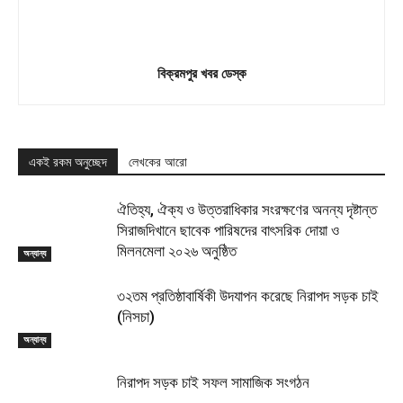
বিক্রমপুর খবর ডেস্ক
একই রকম অনুচ্ছেদ
লেখকের আরো
ঐতিহ্য, ঐক্য ও উত্তরাধিকার সংরক্ষণের অনন্য দৃষ্টান্ত
সিরাজদিখানে ছাবেক পারিষদের বাৎসরিক দোয়া ও
মিলনমেলা ২০২৬ অনুষ্ঠিত
অন্যান্য
৩২তম প্রতিষ্ঠাবার্ষিকী উদযাপন করেছে নিরাপদ সড়ক চাই
(নিসচা)
অন্যান্য
নিরাপদ সড়ক চাই সফল সামাজিক সংগঠন