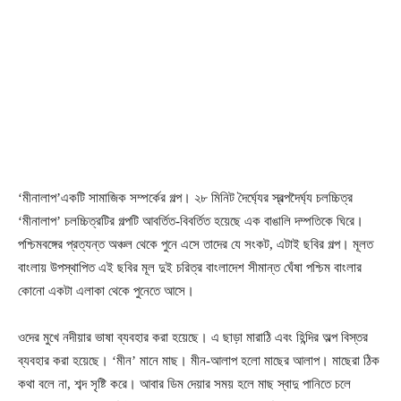
‘মীনালাপ’একটি সামাজিক সম্পর্কের গল্প। ২৮ মিনিট দৈর্ঘ্যের স্বল্পদৈর্ঘ্য চলচ্চিত্র
‘মীনালাপ’ চলচ্চিত্রটির গল্পটি আবর্তিত-বিবর্তিত হয়েছে এক বাঙালি দম্পতিকে ঘিরে।
পশ্চিমবঙ্গের প্রত্যন্ত অঞ্চল থেকে পুনে এসে তাদের যে সংকট, এটাই ছবির গল্প। মূলত
বাংলায় উপস্থাপিত এই ছবির মূল দুই চরিত্র বাংলাদেশ সীমান্ত ঘেঁষা পশ্চিম বাংলার
কোনো একটা এলাকা থেকে পুনেতে আসে।
ওদের মুখে নদীয়ার ভাষা ব্যবহার করা হয়েছে। এ ছাড়া মারাঠি এবং হিন্দির অল্প বিস্তর
ব্যবহার করা হয়েছে। ‘মীন’ মানে মাছ। মীন-আলাপ হলো মাছের আলাপ। মাছেরা ঠিক
কথা বলে না, শব্দ সৃষ্টি করে। আবার ডিম দেয়ার সময় হলে মাছ স্বাদু পানিতে চলে