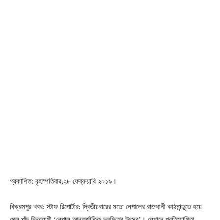
প্রকাশিত: বৃহস্পতিবার,২৮ ফেব্রুয়ারি ২০১৯।
বিক্রমপুর খবর: স্টাফ রিপোর্টার: দ্বিতীয়বারের মতো নেপালের রাজধানী কাঠমান্ডুতে হয়ে
গেল পাঁচ দিনব্যাপী ‘নেপাল আন্তর্জাতিক চলচ্চিত্র উৎসব’। যেখানে প্রতিযোগিতা