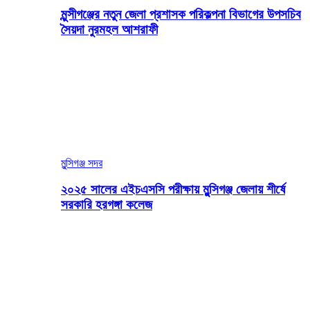
মুন্সীগঞ্জের নতুন জেলা প্রশাসক পরিকল্পনা বিভাগের উপসচিব
সৈয়দা নুরমহল আশরাফী
মুন্সিগঞ্জ সদর
২০২৫ সালের এইচএসসি পরীক্ষায় মুন্সিগঞ্জ জেলায় শীর্ষে
সরকারি হরগঙ্গা কলেজ