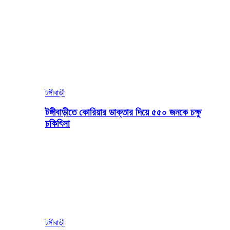
টঙ্গীবাড়ী
টঙ্গীবাড়ীতে কোরিয়ার ডাক্তার দিয়ে ৫৫০ জনকে চক্ষু
চকিৎিসা
টঙ্গীবাড়ী