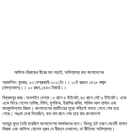
আফিফ-মিরাজের বীরের মত লড়াই, অবিশ্বাস্য জয় বাংলাদেশের
প্রকাশিত: বুধবার, ২৩ ফেব্রুয়ারি ২০২২ইং।। ১০ই ফাল্গুন ১৪২৮ বঙ্গাব্দ
(বসন্তকাল)।। ২০ রজব,১৪৪৩ হিজরি।।
বিক্রমপুর খবর : অনলাইন ডেস্ক : ৮ রানে ৫ উইকেট, ৪৫ রানে নেই ৬ উইকেট। একে
একে ফিরে গেলেন তামিম, লিটন, মুশফিক, ইয়াসির রাব্বি, সাকিব আল হাসান এবং
মাহমুদউল্লাহ রিয়াদ। বাংলাদেশের ব্যাটিংয়ের পুরো শক্তিই বলতে গেলে শেষ হয়ে
গেছে। শঙ্কা দেখা দিয়েছিল, কত কম রানে শেষ হয়ে যায় বাংলাদেশ!
স্নায়ুর যুদ্ধ তৈরি হয়েছিল বাংলাদেশের সমর্থকদের মনে। কিন্তু দুই তরুণ মেহেদী হাসান
মিরাজ এবং আফিফ হোসেন ধ্রুব যে বীরত্ব দেখালেন, তা রীতিমত অবিশ্বাস্য।