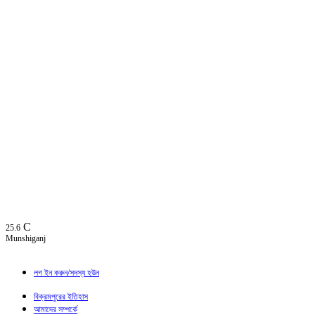
C
25.6
Munshiganj
লগ ইন করুন/সদস্য হউন
বিক্রমপুরের ইতিহাস
আমাদের সম্পর্কে