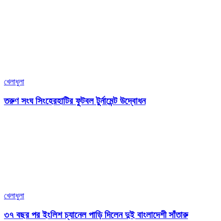
খেলাধুলা
তরুণ সংঘ সিংহেরহাটির ফুটবল টুর্নামেন্ট উদ্বোধন
খেলাধুলা
৩৭ বছর পর ইংলিশ চ্যানেল পাড়ি দিলেন দুই বাংলাদেশী সাঁতারু