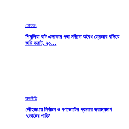
লৌহজং
শিমুলিয়া ঘাট এলাকার পদ্মা নদীতে অবৈধ ড্রেজার বসিয়ে
জমি ভরাট, ২০…
রাজনীতি
লৌহজংয়ে নির্বাচন ও গণভোটের প্রচারে ভ্রাম্যমাণ
‘ভোটের গাড়ি’