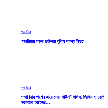
গজারিয়া
গজারিয়ায় সড়ক দুর্ঘটনায় পুলিশ সদস্য নিহত
গজারিয়া
গজারিয়ায় পাশের হারে সেরা পাইলট গার্লস, জিপিএ ৫ বেশি
ভবেরচর ওয়াজের…