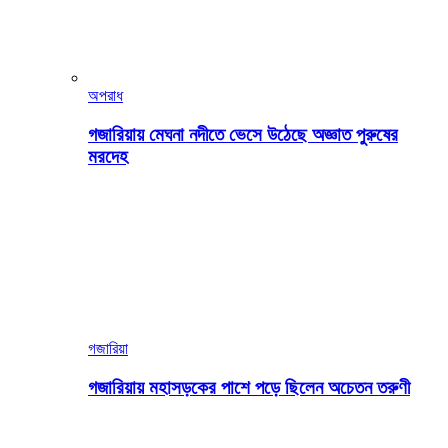
অপরাধ
গজারিয়ায় মেঘনা নদীতে ভেসে উঠেছে অজ্ঞাত পুরুষের
মরদেহ
গজারিয়া
গজারিয়ায় মহাসড়কের পাশে পড়ে ছিলেন অচেতন তরুণী