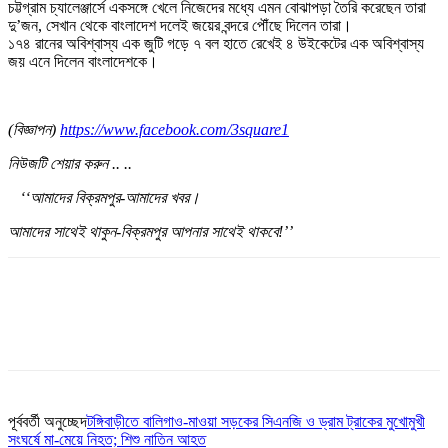
চট্টগ্রাম চ্যালেঞ্জার্সে একসঙ্গে খেলে নিজেদের মধ্যে এমন বোঝাপড়া তৈরি করেছেন তারা
দু’জন, সেখান থেকে বাংলাদেশ দলেই জয়ের বন্দরে পৌঁছে দিলেন তারা।
১৭৪ রানের অবিশ্বাস্য এক জুটি গড়ে ৭ বল হাতে রেখেই ৪ উইকেটের এক অবিশ্বাস্য
জয় এনে দিলেন বাংলাদেশকে।
(বিজ্ঞাপন)
https://www.facebook.com/3square1
নিউজটি শেয়ার করুন .. ..
‘‘আমাদের বিক্রমপুর-আমাদের খবর।
আমাদের সাথেই থাকুন-বিক্রমপুর আপনার সাথেই থাকবে!’’
পূর্ববর্তী অনুচ্ছেদ
টঙ্গিবাড়ীতে বালিগাও-মাওয়া সড়কের সিএনজি ও ড্রাম ট্রাকের মুখোমুখী
সংঘর্ষে মা-মেয়ে নিহত; শিশু নাতিন আহত