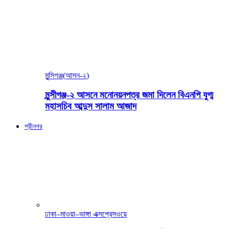
মুন্সিগঞ্জ(আসন-২)
মুন্সীগঞ্জ-২ আসনে মনোনয়নপত্র জমা দিলেন বিএনপি যুগ্ম
মহাসচিব আব্দুস সালাম আজাদ
শ্রীনগর
ঢাকা–মাওয়া–ভাঙ্গা এক্সপ্রেসওয়ে