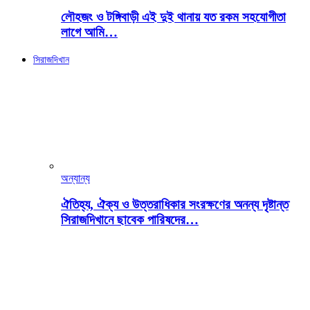
লৌহজং ও টঙ্গিবাড়ী এই দুই থানায় যত রকম সহযোগীতা
লাগে আমি…
সিরাজদিখান
অন্যান্য
ঐতিহ্য, ঐক্য ও উত্তরাধিকার সংরক্ষণের অনন্য দৃষ্টান্ত
সিরাজদিখানে ছাবেক পারিষদের…