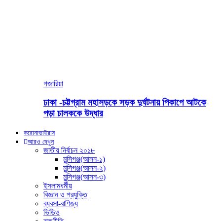
গজারিয়া
ঢাকা -চট্টগ্রাম মহাসড়কে সড়ক দুর্ঘটনায় পিকাপে আটকে
পড়া চালককে উদ্ধার
করোনাভাইরাস
আরও দেখুন
জাতীয় নির্বাচন ২০১৮
মুন্সিগঞ্জ(আসন-১)
মুন্সিগঞ্জ(আসন-২)
মুন্সিগঞ্জ(আসন-৩)
ইসলামধর্মীয়
বিজ্ঞান ও প্রযুক্তি
ব্যবসা-বাণিজ্য
ভিডিও