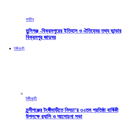
পর্যটন
মুন্সিগঞ্জ -বিক্রমপুরের ইতিহাস ও ঐতিহ্যের তথ্য ভান্ডার
বিক্রমপুর জাদুঘর
টঙ্গীবাড়ী
টঙ্গীবাড়ী
মুন্সীগঞ্জের টংঙ্গীবাড়ীতে নিসচা’র ৩২তম প্রতিষ্ঠা বার্ষিকী
উপলক্ষে র‍্যালি ও আলোচনা সভা