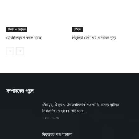
বিজ্ঞান ও প্রযুক্তি
লৌহজং
হোয়াটসঅ্যাপ বদলে যাচ্ছে
শিমুলিয়া ফেরী ঘাট যানবাহন শূন্য
সম্পাদকের পছন্দ
ঐতিহ্য, ঐক্য ও উত্তরাধিকার সংরক্ষণের অনন্য দৃষ্টান্ত
সিরাজদিখানে ছাবেক পারিষদের...
13/06/2026
বিদ্যুতের দাম বাড়ালো