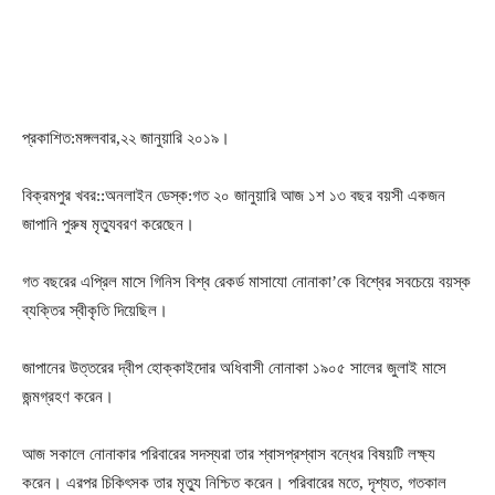
প্রকাশিত:মঙ্গলবার,২২ জানুয়ারি ২০১৯।
বিক্রমপুর খবর::অনলাইন ডেস্ক:গত ২০ জানুয়ারি আজ ১শ ১৩ বছর বয়সী একজন
জাপানি পুরুষ মৃত্যুবরণ করেছেন।
গত বছরের এপ্রিল মাসে গিনিস বিশ্ব রেকর্ড মাসাযো নোনাকা’কে বিশ্বের সবচেয়ে বয়স্ক
ব্যক্তির স্বীকৃতি দিয়েছিল।
জাপানের উত্তরের দ্বীপ হোক্কাইদোর অধিবাসী নোনাকা ১৯০৫ সালের জুলাই মাসে
জন্মগ্রহণ করেন।
আজ সকালে নোনাকার পরিবারের সদস্যরা তার শ্বাসপ্রশ্বাস বন্ধের বিষয়টি লক্ষ্য
করেন। এরপর চিকিৎসক তার মৃত্যু নিশ্চিত করেন। পরিবারের মতে, দৃশ্যত, গতকাল