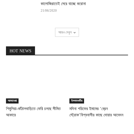
কালোজিরাতেই সেরে যাচ্ছে করোনা
21/06/2020
আরও দেখুন
HOT NEWS
আবহাওয়া
ইসলামধর্মীয়
শিমুলিয়া-কাঁঠালবাড়িতে ফেরি চলছে সীমিত
মদিনা শরিফের ইমামের ‘ব্রেন
আকারে
স্ট্রোক’বিশ্ববাসীর কাছে দোয়ার আবেদন