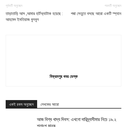
পূর্ববর্তী অনুচ্ছেদ
পরবর্তী অনুচ্ছেদ
তাড়াতাড়ি আস ,আমার হার্টঅ্যাটাক হয়েছে :
পদ্মা সেতুতে বসছে আরো একটি স্প্যান
আহমেদ ইমতিয়াজ বুলবুল
বিক্রমপুর খবর ডেস্ক
একই রকম অনুচ্ছেদ
লেখকের আরো
আজ বিশ্ব খাদ্য দিবস: এখনো দারিদ্র্যসীমার নিচে ১৯.২
শতাংশ মানুষ