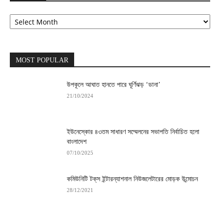
Archives
MOST POPULAR
উপকূলে আঘাত হানতে পারে ঘূর্ণিঝড় ‘ডানা’
21/10/2024
ইউনেস্কোর ৪৩তম সাধারণ সম্মেলনের সভাপতি নির্বাচিত হলো
বাংলাদেশ
07/10/2025
কমিউনিটি টক্‌স ইন্টারন্যাশনাল নিউজলেটারের মোড়ক উন্মোচন
28/12/2021