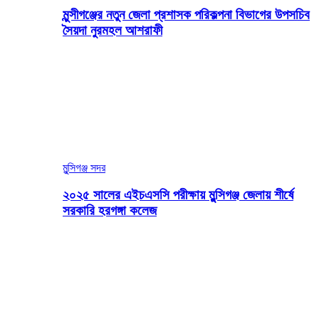
মুন্সীগঞ্জের নতুন জেলা প্রশাসক পরিকল্পনা বিভাগের উপসচিব
সৈয়দা নুরমহল আশরাফী
মুন্সিগঞ্জ সদর
২০২৫ সালের এইচএসসি পরীক্ষায় মুন্সিগঞ্জ জেলায় শীর্ষে
সরকারি হরগঙ্গা কলেজ