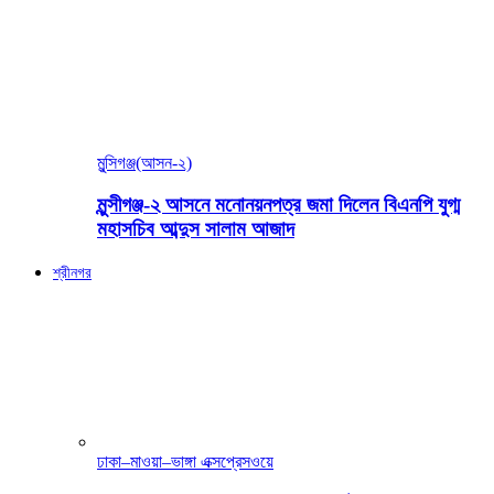
মুন্সিগঞ্জ(আসন-২)
মুন্সীগঞ্জ-২ আসনে মনোনয়নপত্র জমা দিলেন বিএনপি যুগ্ম
মহাসচিব আব্দুস সালাম আজাদ
শ্রীনগর
ঢাকা–মাওয়া–ভাঙ্গা এক্সপ্রেসওয়ে