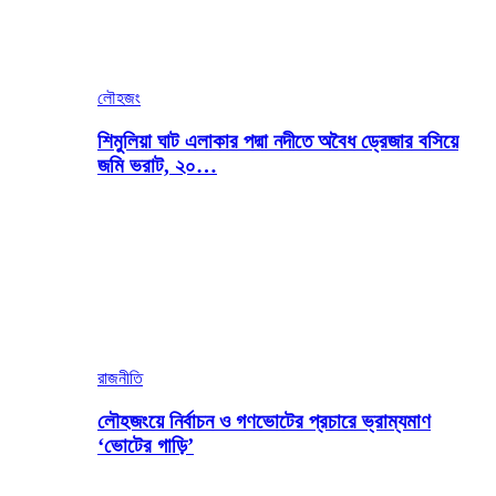
লৌহজং
শিমুলিয়া ঘাট এলাকার পদ্মা নদীতে অবৈধ ড্রেজার বসিয়ে
জমি ভরাট, ২০…
রাজনীতি
লৌহজংয়ে নির্বাচন ও গণভোটের প্রচারে ভ্রাম্যমাণ
‘ভোটের গাড়ি’