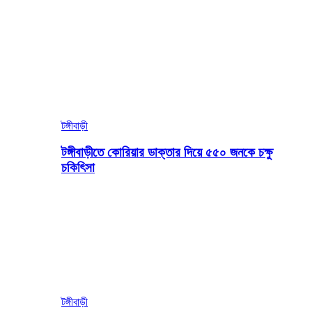
টঙ্গীবাড়ী
টঙ্গীবাড়ীতে কোরিয়ার ডাক্তার দিয়ে ৫৫০ জনকে চক্ষু
চকিৎিসা
টঙ্গীবাড়ী