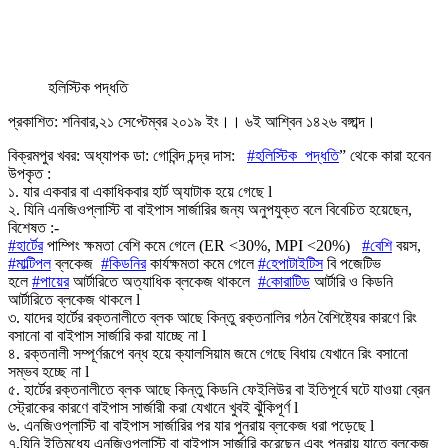
হলিস্টিক পদ্ধতি
প্রকাশিত: শনিবার,২১ সেপ্টেম্বর ২০১৯ ইং।। ৬ই আশ্বিন ১৪২৬ বঙ্গাব্দ।
বিক্রমপুর খবর: অধ্যাপক ডা: গোবিন্দ চন্দ্র দাস:
#হলিস্টিক_পদ্ধতি
” থেকে কারা হবেন
উপকৃত :
১. যার একবার বা একাধিকবার হার্ট অ্যাটাক হয়ে গেছে l
২. যিনি এনজিওপ্লাস্টি বা বাইপাস সার্জারির জন্য অনুপযুক্ত বলে বিবেচিত হয়েছেন,
বিশেষত :-
#হার্টের
পাম্পিং ক্ষমতা বেশি কমে গেলে (ER <30%, MPI <20%)
#বেশি
বয়স,
#মাল্টিপল
ব্লকেজ
#কিডনির
কার্যক্ষমতা কমে গেলে
#হেপাটাইটিস
বি পজেটিভ
হলে
#পায়ের
আর্টারিতে অত্যাধিক ব্লকেজ থাকলে
#কোরাটিড
আর্টারি ও কিডনি
আর্টারিতে ব্লকেজ থাকলে l
৩. যাদের হার্টের রক্তনালীতে ব্লক আছে কিন্তু রক্তনালির গঠন বৈশিষ্ট্যের কারণে রিং
বসানো বা বাইপাস সার্জারি করা যাচ্ছে না l
৪. রক্তনালী সম্পূর্ণরূপে বন্ধ হয়ে ক্যালসিয়াম জমে গেছে বিধায় যেখানে রিং বসানো
সম্ভব হচ্ছে না l
৫. হার্টের রক্তনালীতে ব্লক আছে কিন্তু কিডনি ফেইলিউর বা ইতিপূর্বে ঘটে যাওয়া ব্রেন
স্ট্রোকের কারণে বাইপাস সার্জারী করা যেখানে খুবই ঝুঁকিপূর্ণ l
৬. এনজিওপ্লাস্টি বা বাইপাস সার্জারির পর যার পুনরায় ব্লকেজ ধরা পড়েছে l
৭.যিনি ইতিমধ্যে এনজিওপ্লাস্টি বা বাইপাস সার্জারি করেছেন এবং পুনরায় যাতে ব্লকেজ