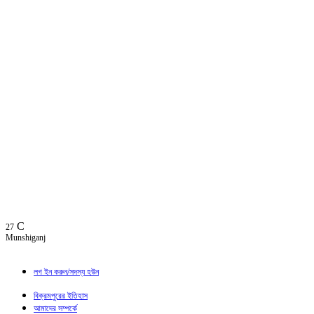
C
27
Munshiganj
লগ ইন করুন/সদস্য হউন
বিক্রমপুরের ইতিহাস
আমাদের সম্পর্কে