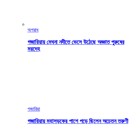
অপরাধ
গজারিয়ায় মেঘনা নদীতে ভেসে উঠেছে অজ্ঞাত পুরুষের
মরদেহ
গজারিয়া
গজারিয়ায় মহাসড়কের পাশে পড়ে ছিলেন অচেতন তরুণী