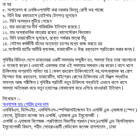
না হয়
৮. অপারেশন বা এনজিওপ্লাস্টি করা দরকার কিন্তু রোগী ভয় পাচ্ছে
৯. যিনি উচ্চ রক্তচাপে (হাইপার টেনশন) ভুগছেন
১০. যিনি অসম্ভব মুটিয়ে গেছেন
১১. যার হৃদরোগের দীর্ঘ পারিবারিক ইতিহাস রয়েছে l
১২. যার অস্বাভাবিক মাত্রায় রক্তে কোলেস্টেরল বিদ্যমান
১৩. যিনি ডায়াবেটিসে ভুগছেন, রক্তে শর্করার মাত্রা উঁচু
১৪. সেইসব কর্মজীবী যাঁদের অত্যন্ত চাপের মধ্যে কাজ করতে হয়
১৫.সর্বোপরি হার্টের আর্টারি ব্লকেজ, ডায়াবেটিস ও উচ্চ রক্তচাপ প্রতিরোধ করার জন্য l
পৃথিবীর বিভিন্ন দেশে ডাক্তাররা একটি সমস্যার সম্মুখীন হন, সমস্যা নিয়ে তারা আলোচনা
ও গবেষণা করেন l এভাবেই একসময় তারা ওই সমস্যার সমাধান বের করেন l ধাপে ধাপে
চিকিৎসার অগ্রগতি সাধিত হয় l কেবল হৃদরোগ চিকিৎসাতেই নয়,অসংক্রামক বহু রোগ
বিশেষত উচ্চ রক্তচাপ, ডায়াবেটিস, মাইগ্রেন রোগের চিকিৎসায় এই বিকল্প পদ্ধতির
সাফল্য আজ পরীক্ষিত l পৃথিবীর প্রতিটি নতুন চিকিৎসা পদ্ধতিই এভাবে ধাপে ধাপে
সমস্যা অতিক্রম করে নতুন চ্যালেঞ্জ মোকাবেলা করে এগিয়ে যাওয়ারই ইতিহাস l
লিখেছেন :-
অধ্যাপক ডাঃ গোবিন্দ চন্দ্র দাস
এমবিবিএস, ডিসিএইচ, এমসিপিএস-স্পেশিয়ালাইজেসন ইন এলার্জি এন্ড এ্যাজমা (স্পেন )
ফেলো, ইন্ডিয়ান কলেজ অব এলার্জি, এ্যাজমা এন্ড ইমুনোলজী ।
এলার্জি ও এ্যাজমা বিশেষজ্ঞ -প্রতিষ্ঠাতা বিভাগীয় প্রধান (অব:)এলার্জি এন্ড ক্লিনিক্যাল
ইমুনোলোজী বিভাগ, শহীদ সোহরাওয়ার্দী মেডিকেল কলেজ হাসপাতাল , ঢাকা