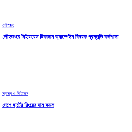
লৌহজং
লৌহজংয়ে টাইফয়েড টিকাদান ক্যাম্পেইন বিষয়ক প্রস্তুতি কর্মশালা
স্বাস্থ্য ও ফিটনেস
দেশে হার্টের রিংয়ের দাম কমল