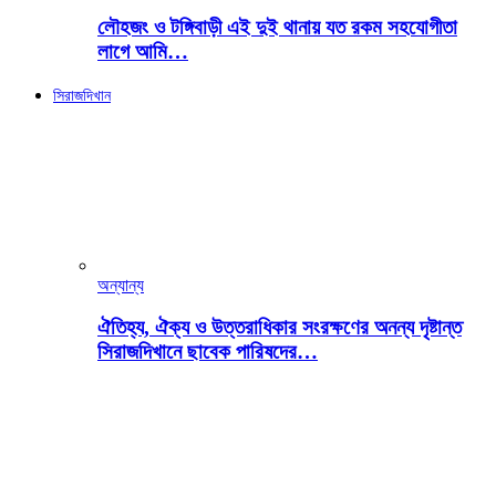
লৌহজং ও টঙ্গিবাড়ী এই দুই থানায় যত রকম সহযোগীতা
লাগে আমি…
সিরাজদিখান
অন্যান্য
ঐতিহ্য, ঐক্য ও উত্তরাধিকার সংরক্ষণের অনন্য দৃষ্টান্ত
সিরাজদিখানে ছাবেক পারিষদের…