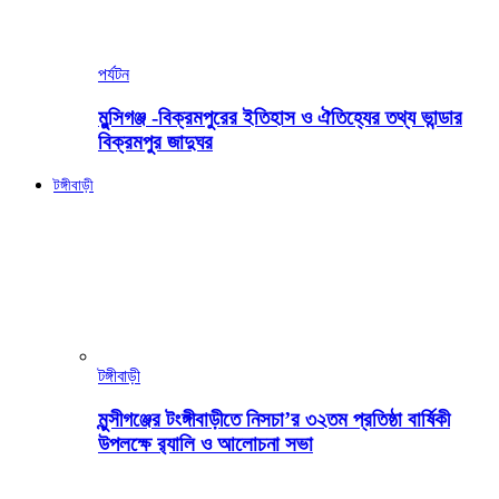
পর্যটন
মুন্সিগঞ্জ -বিক্রমপুরের ইতিহাস ও ঐতিহ্যের তথ্য ভান্ডার
বিক্রমপুর জাদুঘর
টঙ্গীবাড়ী
টঙ্গীবাড়ী
মুন্সীগঞ্জের টংঙ্গীবাড়ীতে নিসচা’র ৩২তম প্রতিষ্ঠা বার্ষিকী
উপলক্ষে র‍্যালি ও আলোচনা সভা