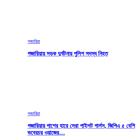
গজারিয়া
গজারিয়ায় সড়ক দুর্ঘটনায় পুলিশ সদস্য নিহত
গজারিয়া
গজারিয়ায় পাশের হারে সেরা পাইলট গার্লস, জিপিএ ৫ বেশি
ভবেরচর ওয়াজের…