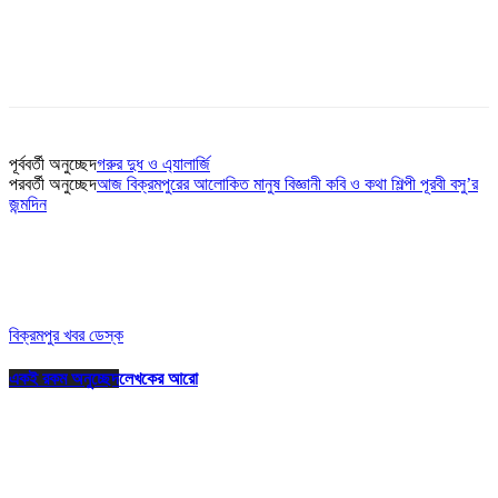
পূর্ববর্তী অনুচ্ছেদ
গরুর দুধ ও এ্যালার্জি
পরবর্তী অনুচ্ছেদ
আজ বিক্রমপুরের আলোকিত মানুষ বিজ্ঞানী কবি ও কথা শিল্পী পূরবী বসু’র
জন্মদিন
বিক্রমপুর খবর ডেস্ক
একই রকম অনুচ্ছেদ
লেখকের আরো