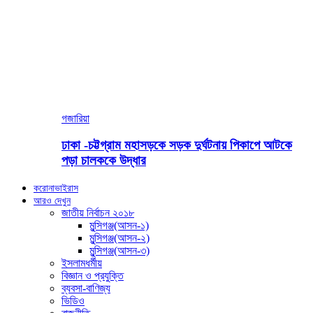
গজারিয়া
ঢাকা -চট্টগ্রাম মহাসড়কে সড়ক দুর্ঘটনায় পিকাপে আটকে
পড়া চালককে উদ্ধার
করোনাভাইরাস
আরও দেখুন
জাতীয় নির্বাচন ২০১৮
মুন্সিগঞ্জ(আসন-১)
মুন্সিগঞ্জ(আসন-২)
মুন্সিগঞ্জ(আসন-৩)
ইসলামধর্মীয়
বিজ্ঞান ও প্রযুক্তি
ব্যবসা-বাণিজ্য
ভিডিও