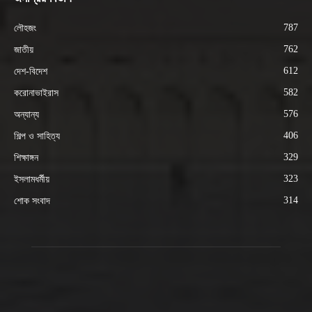
787
লৌহজং
762
জাতীয়
612
দেশ-বিদেশ
582
করোনাভাইরাস
576
অন্যান্য
406
শিল্প ও সাহিত্য
329
শিক্ষাঙ্গন
323
ইসলামধর্মীয়
314
শোক সংবাদ