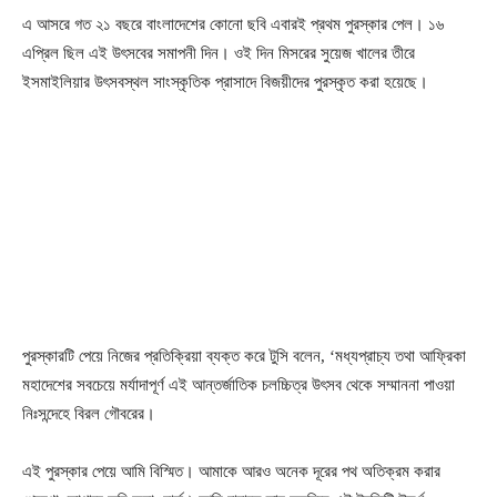
এ আসরে গত ২১ বছরে বাংলাদেশের কোনো ছবি এবারই প্রথম পুরস্কার পেল। ১৬
এপ্রিল ছিল এই উৎসবের সমাপনী দিন। ওই দিন মিসরের সুয়েজ খালের তীরে
ইসমাইলিয়ার উৎসবস্থল সাংস্কৃতিক প্রাসাদে বিজয়ীদের পুরস্কৃত করা হয়েছে।
পুরস্কারটি পেয়ে নিজের প্রতিক্রিয়া ব্যক্ত করে টুসি বলেন, ‘মধ্যপ্রাচ্য তথা আফ্রিকা
মহাদেশের সবচেয়ে মর্যাদাপূর্ণ এই আন্তর্জাতিক চলচ্চিত্র উৎসব থেকে সম্মাননা পাওয়া
নিঃসন্দেহে বিরল গৌবরের।
এই পুরস্কার পেয়ে আমি বিস্মিত। আমাকে আরও অনেক দূরের পথ অতিক্রম করার