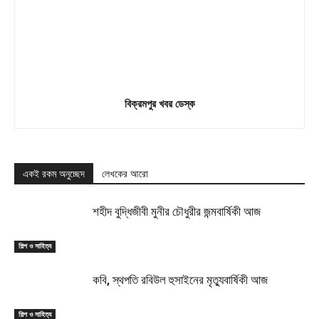
বিক্রমপুর খবর ডেস্ক
একই রকম অনুচ্ছেদ
লেখকের আরো
শহীদ বুদ্ধিজীবী মুনীর চৌধুরীর জন্মবার্ষিকী আজ
শিল্প ও সাহিত্য
কবি, স্থপতি রবিউল হুসাইনের মৃত্যুবার্ষিকী আজ
শিল্প ও সাহিত্য