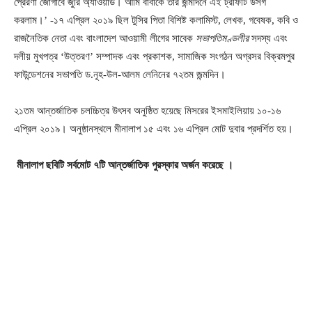
প্রেরণা জোগাবে জুরি অ্যাওয়ার্ড। আমি বাবাকে তার জন্মদিনে এই ট্রফিটি উসর্গ
করলাম।’ -১৭ এপ্রিল ২০১৯ ছিল টুসির পিতা বিশিষ্ট কলামিস্ট, লেখক, গবেষক, কবি ও
রাজনৈতিক নেতা এবং বাংলাদেশ আওয়ামী লীগের সাবেক
সভাপতিমণ্ডলীর
সদস্য এবং
দলীয় মুখপত্র ‘উত্তরণ’ সম্পাদক এবং প্রকাশক, সামাজিক সংগঠন অগ্রসর বিক্রমপুর
ফাউন্ডেশনের সভাপতি ড.নূহ-উল-আলম লেনিনের ৭২তম জন্মদিন।
২১তম আন্তর্জাতিক চলচ্চিত্র উৎসব অনুষ্ঠিত হয়েছে মিসরের ইসমাইলিয়ায় ১০-১৬
এপ্রিল ২০১৯। অনুষ্ঠানস্থলে মীনালাপ ১৫ এবং ১৬ এপ্রিল মোট দুবার প্রদর্শিত হয়।
মীনালাপ ছবিটি সর্বমোট ৭টি আন্তর্জাতিক পুরস্কার অর্জন করেছে ।