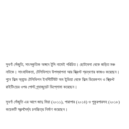
সুবর্ণা সেঁজুতি, সাংস্কৃতিক অঙ্গনে টুসি নামেই পরিচিত। ছোটবেলা থেকে জড়িত মঞ্চ
নাটকে। সাংবাদিকতা, টেলিভিশনে উপস্থাপনা আর স্ক্রিপ্ট গ্রন্থণার কাজও করেছেন।
পুনে ফিল্ম অ্যান্ড টেলিভিশন ইনস্টিটিউট অব ইন্ডিয়া থেকে ফিল্ম ডিরেকশন ও স্ক্রিপ্ট
রাইটিংয়ের ওপর পোস্ট গ্র্যাজুয়েট ডিপ্লোমা করেছেন।
সুবর্ণা সেঁজুতি এর আগে জাদু মিয়া (২০১১), পারাপার (২০১৪) ও পুকুরপারসহ (২০১৮)
কয়েকটি স্বল্পদৈর্ঘ্য চলচ্চিত্র নির্মাণ করেছেন।