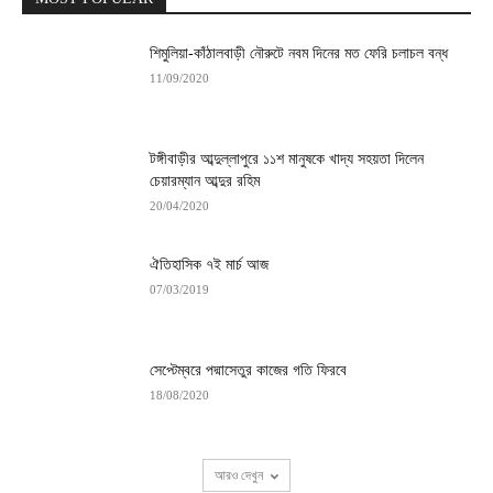
শিমুলিয়া-কাঁঠালবাড়ী নৌরুটে নবম দিনের মত ফেরি চলাচল বন্ধ
11/09/2020
টঙ্গীবাড়ীর আব্দুল্লাপুরে ১১শ মানুষকে খাদ্য সহয়তা দিলেন
চেয়ারম্যান আব্দুর রহিম
20/04/2020
ঐতিহাসিক ৭ই মার্চ আজ
07/03/2019
সেপ্টেম্বরে পদ্মাসেতুর কাজের গতি ফিরবে
18/08/2020
আরও দেখুন