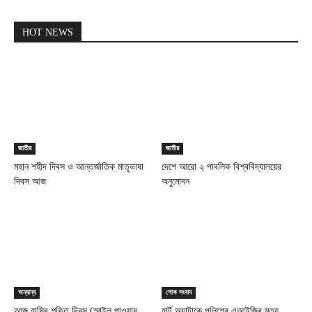
HOT NEWS
জাতীয়
জাতীয়
মহান শহীদ দিবস ও আন্তর্জাতিক মাতৃভাষা
দেশে আরো ২ পাবলিক বিশ্ববিদ্যালয়ের
দিবস আজ
অনুমোদন
অন্যান্য
শোক সংবাদ
আজ হাসির শক্তি দিবস (স্মাইল পাওয়ার
হার্ট অ্যাটাকে পুলিশের এআইজির মৃত্যু