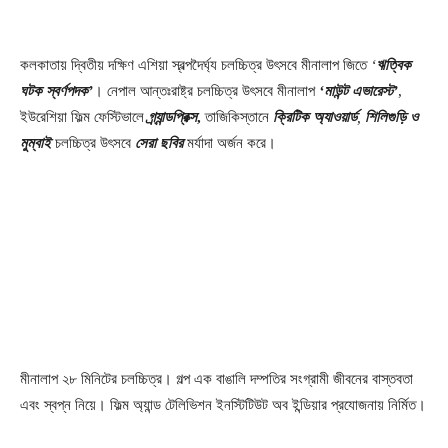
কলকাতায় দ্বিতীয় দক্ষিণ এশিয়া স্বল্পদৈর্ঘ্য চলচ্চিত্র উৎসবে মীনালাপ জিতে
‘
ঋত্বিক
ঘটক স্বর্ণপদক’
। নেপাল আন্তঃরাষ্ট্র চলচ্চিত্র উৎসবে মীনালাপ
‘মাউন্ট এভারেস্ট’
,
ইউরেশিয়া ফিল্ম ফেস্টিভালে
গ্র্যান্ডপ্রিক্স
,
তাজিকিস্তানে
ক্রিটিক অ্যাওয়ার্ড
,
শিলিগুড়ি ও
মুম্বাই
চলচ্চিত্র উৎসবে
সেরা ছবির
মর্যাদা অর্জন করে।
মীনালাপ ২৮ মিনিটের চলচ্চিত্র। গল্প এক বাঙালি দম্পতির সংগ্রামী জীবনের বাস্তবতা
এবং স্বপ্ন নিয়ে। ফিল্ম অ্যান্ড টেলিভিশন ইনস্টিটিউট অব ইন্ডিয়ার প্রযোজনায় নির্মিত।