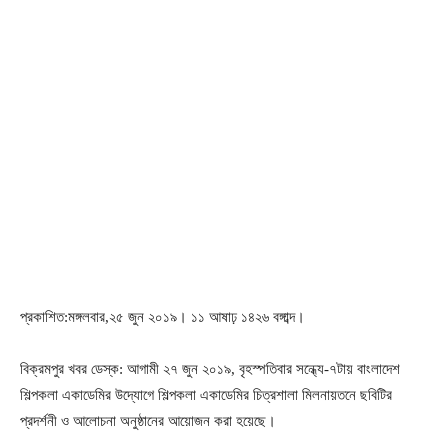
প্রকাশিত:মঙ্গলবার,২৫ জুন ২০১৯। ১১ আষাঢ় ১৪২৬ বঙ্গাব্দ।
বিক্রমপুর খবর ডেস্ক: আগামী ২৭ জুন ২০১৯, বৃহস্পতিবার সন্ধ্যে-৭টায় বাংলাদেশ
শিল্পকলা একাডেমির উদ্যোগে শিল্পকলা একাডেমির চিত্রশালা মিলনায়তনে ছবিটির
প্রদর্শনী ও আলোচনা অনুষ্ঠানের আয়োজন করা হয়েছে।