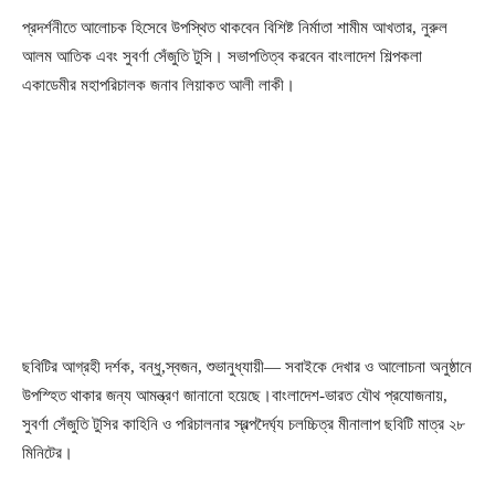
প্রদর্শনীতে আলোচক হিসেবে উপস্থিত থাকবেন বিশিষ্ট নির্মাতা শামীম আখতার, নুরুল
আলম আতিক এবং সুবর্ণা সেঁজুতি টুসি। সভাপতিত্ব করবেন বাংলাদেশ শিল্পকলা
একাডেমীর মহাপরিচালক জনাব লিয়াকত আলী লাকী।
ছবিটির আগ্রহী দর্শক, বন্ধু,স্বজন, শুভানুধ্যায়ী— সবাইকে দেখার ও আলোচনা অনুষ্ঠানে
উপস্হিত থাকার জন্য আমন্ত্রণ জানানো হয়েছে।বাংলাদেশ-ভারত যৌথ প্রযোজনায়,
সুবর্ণা সেঁজুতি টুসির কাহিনি ও পরিচালনার স্বল্পদৈর্ঘ্য চলচ্চিত্র মীনালাপ ছবিটি মাত্র ২৮
মিনিটের।