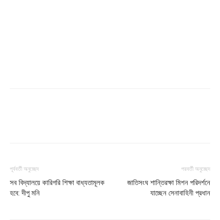
পূর্ববর্তী অনুচ্ছেদ
পরবর্তী অনুচ্ছেদ
সব বিদ্যালয়ে কারিগরি শিক্ষা বাধ্যতামূলক
জাতিসংঘ শান্তিরক্ষা মিশন পরিদর্শনে
হবে: দীপু মনি
যাচ্ছেন সেনাবাহিনী প্রধান