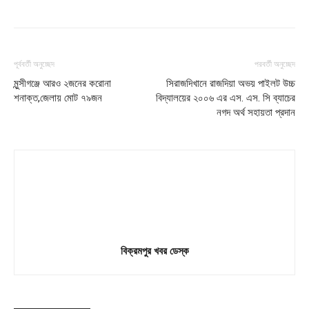
পূর্ববর্তী অনুচ্ছেদ
পরবর্তী অনুচ্ছেদ
মুন্সীগঞ্জে আরও ২জনের করোনা
সিরাজদিখানে রাজদিয়া অভয় পাইলট উচ্চ
শনাক্ত,জেলায় মোট ৭৯জন
বিদ্যালয়ের ২০০৬ এর এস. এস. সি ব্যাচের
নগদ অর্থ সহায়তা প্রদান
বিক্রমপুর খবর ডেস্ক