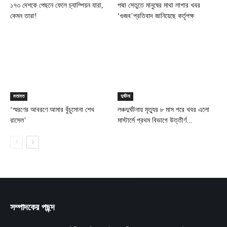
১৭৩ দেশকে পেছনে ফেলে চ্যাম্পিয়ন যারা,
পদ্মা সেতুতে মানুষের মাথা লাগার খবর
কেমন তারা!
‘গুজব’প্রতিবাদ জানিয়েছে কর্তৃপক্ষ
মতামত
দুর্ঘটনা
‘স্মরণের আবরণে আমার বুঁচুসোনা শেখ
লঞ্চদুর্ঘটনায় মৃত্যুর ৮ মাস পরে খবর এলো
রাসেল’
মাস্টার্সে প্রথম বিভাগে উত্তীর্ণ...
সম্পাদকের পছন্দ