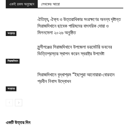
একই রকম অনুচ্ছেদ
লেখকের আরো
ঐতিহ্য, ঐক্য ও উত্তরাধিকার সংরক্ষণের অনন্য দৃষ্টান্ত
সিরাজদিখানে ছাবেক পারিষদের বাৎসরিক দোয়া ও
মিলনমেলা ২০২৬ অনুষ্ঠিত
অন্যান্য
মুন্সীগঞ্জের সিরাজদিখানে উপজেলা ডরমেটরি ভবনের
ভিত্তিপ্রস্তর স্থাপন করেন স্বরাষ্ট্র উপদেষ্টা
সিরাজদিখান
সিরাজদিখানে বৃদ্ধাশ্রম “ইছাপুরা আনোয়ারা-বোরহান
প্রবীন নিবাস উদ্বোধন
অন্যান্য
একটি উত্তর দিন