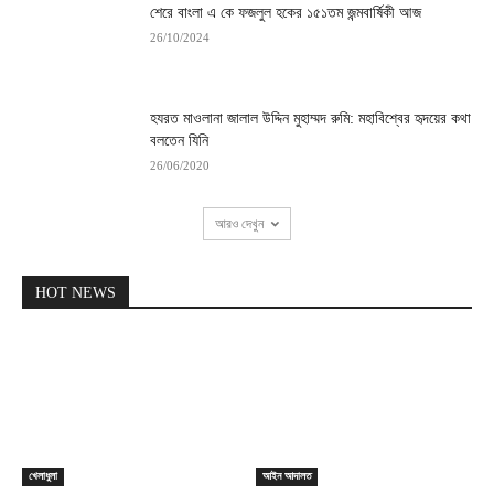
শেরে বাংলা এ কে ফজলুল হকের ১৫১তম জন্মবার্ষিকী আজ
26/10/2024
হযরত মাওলানা জালাল উদ্দিন মুহাম্মদ রুমি: মহাবিশ্বের হৃদয়ের কথা
বলতেন যিনি
26/06/2020
আরও দেখুন
HOT NEWS
খেলাধুলা
আইন আদালত