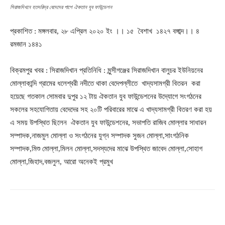
সিরাজদিখনে হতদরিদ্র বেদেদের পাশে ঐকতান যুব ফাউন্ডেশন
প্রকাশিত : মঙ্গলবার, ২৮ এপ্রিল ২০২০ ইং ।। ১৫ বৈশাখ ১৪২৭ বঙ্গাব্দ।। ৪
রমজান ১৪৪১
বিক্রমপুর খবর : সিরাজদিখান প্রতিনিধি : মুন্সীগঞ্জের সিরাজদিখান বালুচর ইউনিয়নের
মোল্লাকান্দি গ্রামের ধলেশ্বরী নদীতে থাকা বেদেপল্লীতে খাদ্যসামগ্রী বিতরন করা
হয়েছে গতকাল সোমবার দুপুর ১২ টায় ঐকতান যুব ফাউন্ডেশনের উদ্যোগে সংগঠনের
সকলের সহযোগিতায় বেদেদের সহ ২০টি পরিবারের মাঝে এ খাদ্যসামগ্রী বিতরণ করা হয়
এ সময় উপস্থিত ছিলেন ঐকতান যুব ফাউন্ডেশনের, সভাপতি রাজিব মোল্লার সাধারন
সম্পাদক,নাজমুল মোল্লা ও সংগঠনের যুগ্ন সম্পাদক সুজন মোল্লা,সাংগঠনিক
সম্পাদক,মিশু মোল্লা,মিলন মোল্লা,সদস্যদের মাঝে উপস্থিত জাবেদ মোল্লা,সোহাগ
মোল্লা,জিহাদ,বজলুল, আরো অনেকই প্রমুখ