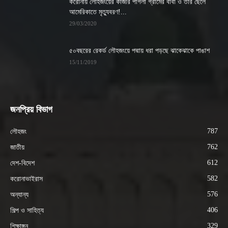
করোনায় লৌহজংয়ের কাজীর পাগলা গ্রামের বাবা ও তার ছেলে
আমেরিকাতে মৃত্যুবরণ!...
29/03/2020
৫০বছরের রেকর্ড লৌহজংয়ে পদ্মায় ধরা পড়ছে ঝাকেঝাকে পাঙাশ
15/11/2019
জনপ্রিয় বিভাগ
787
লৌহজং
762
জাতীয়
612
দেশ-বিদেশ
582
করোনাভাইরাস
576
অন্যান্য
406
শিল্প ও সাহিত্য
329
শিক্ষাঙ্গন